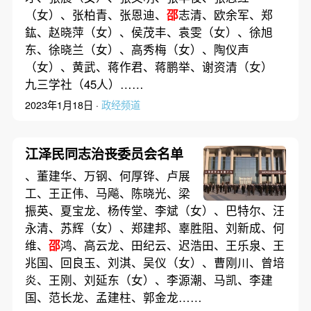
（女）、张柏青、张恩迪、
邵
志清、欧余军、郑
鈜、赵晓萍（女）、侯茂丰、袁雯（女）、徐旭
东、徐晓兰（女）、高秀梅（女）、陶仪声
（女）、黄武、蒋作君、蒋鹏举、谢资清（女）
九三学社（45人）……
2023年1月18日 ·
政经频道
江泽民同志治丧委员会名单
、董建华、万钢、何厚铧、卢展
工、王正伟、马飚、陈晓光、梁
振英、夏宝龙、杨传堂、李斌（女）、巴特尔、汪
永清、苏辉（女）、郑建邦、辜胜阻、刘新成、何
维、
邵
鸿、高云龙、田纪云、迟浩田、王乐泉、王
兆国、回良玉、刘淇、吴仪（女）、曹刚川、曾培
炎、王刚、刘延东（女）、李源潮、马凯、李建
国、范长龙、孟建柱、郭金龙……