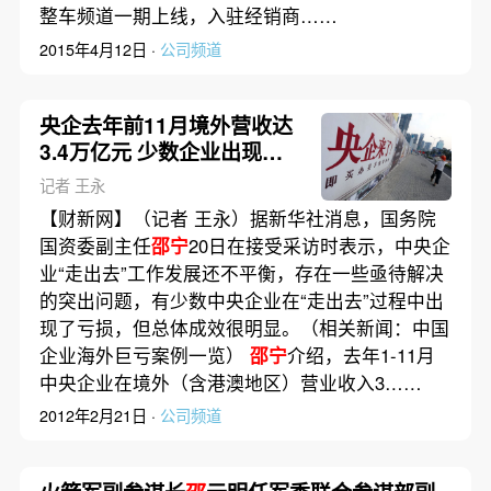
整车频道一期上线，入驻经销商……
2015年4月12日 ·
公司频道
央企去年前11月境外营收达
3.4万亿元 少数企业出现亏
损
记者 王永
【财新网】（记者 王永）据新华社消息，国务院
国资委副主任
邵宁
20日在接受采访时表示，中央企
业“走出去”工作发展还不平衡，存在一些亟待解决
的突出问题，有少数中央企业在“走出去”过程中出
现了亏损，但总体成效很明显。（相关新闻：中国
企业海外巨亏案例一览）
邵宁
介绍，去年1-11月
中央企业在境外（含港澳地区）营业收入3……
2012年2月21日 ·
公司频道