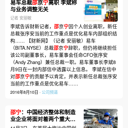
易车总裁
邵
京
宁
离职 李斌称
与业务调整无关
记者 安丽敏
李斌告诉财新记者，
邵
京
宁
因个人创业离职，新任
总裁张序安当前的工作重点是优化易车内部组织结
构…… 【财新网】（记者 安丽敏）易车
（BITA.NYSE）总裁
邵
京
宁
辞职，但仍将继续担任
该公司副董事长，易车董事会任命CFO张序安
（Andy Zhang）兼任总裁一职。易车董事长李斌8
月9日在一封内部信中透露以上信息。 李斌在信中
对
邵
京
宁
的贡献予以肯定，并表示新任总裁张序安
当前的工作重点是优化易车……
2016年8月10日 ·
公司频道
邵宁
：中国经济整体和制造
业企业将面对着两个重大挑
战