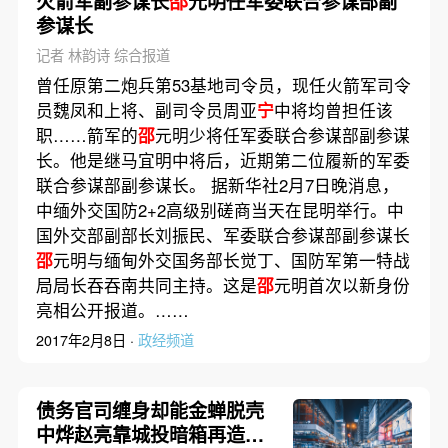
火箭军副参谋长
邵
元明任军委联合参谋部副
参谋长
记者 林韵诗 综合报道
曾任原第二炮兵第53基地司令员，现任火箭军司令
员魏凤和上将、副司令员周亚
宁
中将均曾担任该
职……箭军的
邵
元明少将任军委联合参谋部副参谋
长。他是继马宜明中将后，近期第二位履新的军委
联合参谋部副参谋长。 据新华社2月7日晚消息，
中缅外交国防2+2高级别磋商当天在昆明举行。中
国外交部副部长刘振民、军委联合参谋部副参谋长
邵
元明与缅甸外交国务部长觉丁、国防军第一特战
局局长吞吞南共同主持。这是
邵
元明首次以新身份
亮相公开报道。……
2017年2月8日 ·
政经频道
债务官司缠身却能金蝉脱壳
中烨赵亮靠城投暗箱再造巨