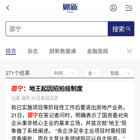
搜索
综合
杂志
财新数据通
金融我闻
财新mini
271个结果
时间不限
全文
智能排序
邵宁
：地王起因招拍挂制度
记者 温秀 21日发自北京
和已实施项目等阶段性工作后要退出房地产业务。
21日，
邵宁
在答记者问时，明确表示了国资委对央
企从事非核心主业的基本立场，并首次就“地王”现
象做了系统阐述。 “央企涉足非主业项目时需经国
资委审批，而在主营业务领域则可以自主投资。”