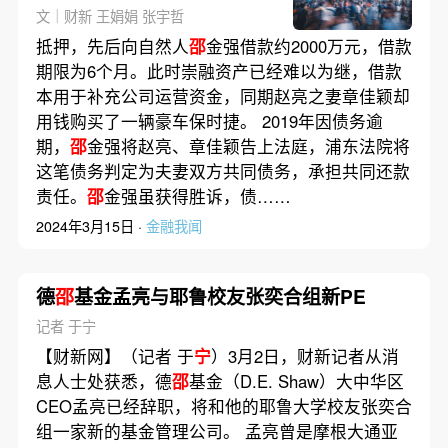
富
文｜财新 王娟娟 张宇哲
抵押，先后向自然人
邵
金强借款约2000万元，借款
期限为6个月。此时崇融资产已经难以为继，借款
本用于补充公司运营资金，同期赵亮之妻章佳颖却
用钱购买了一辆豪车保时捷。 2019年因债务逾
期，
邵
金强将赵亮、章佳颖告上法庭，浦东法院将
这笔债务判定为夫妻双方共同债务，承担共同还款
责任。
邵
金强虽获得胜诉，债……
2024年3月15日 ·
金融我闻
德
邵
基金孟亮与耶鲁校友张奕合组新PE
记者 于宁
【财新网】（记者 于
宁
）3月2日，财新记者从消
息人士处获悉，德
邵
基金（D.E. Shaw）大中华区
CEO孟亮已经辞职，将和他的耶鲁大学校友张奕合
组一家新的基金管理公司。 孟亮曾是摩根大通亚