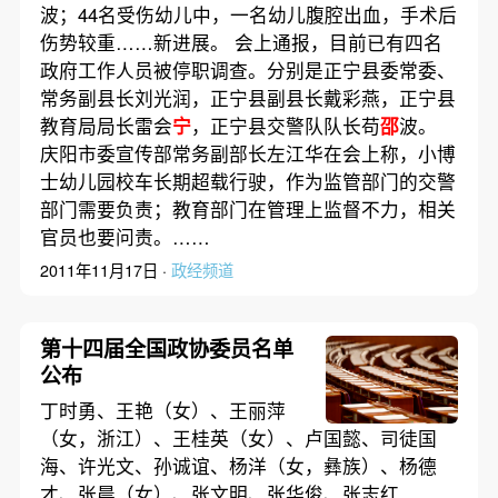
波；44名受伤幼儿中，一名幼儿腹腔出血，手术后
伤势较重……新进展。 会上通报，目前已有四名
政府工作人员被停职调查。分别是正宁县委常委、
常务副县长刘光润，正宁县副县长戴彩燕，正宁县
教育局局长雷会
宁
，正宁县交警队队长苟
邵
波。
庆阳市委宣传部常务副部长左江华在会上称，小博
士幼儿园校车长期超载行驶，作为监管部门的交警
部门需要负责；教育部门在管理上监督不力，相关
官员也要问责。……
2011年11月17日 ·
政经频道
第十四届全国政协委员名单
公布
丁时勇、王艳（女）、王丽萍
（女，浙江）、王桂英（女）、卢国懿、司徒国
海、许光文、孙诚谊、杨洋（女，彝族）、杨德
才、张晨（女）、张文明、张华俊、张志红