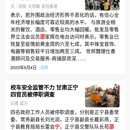
文｜财新 文思敏 发自香港
表示，若外围政治经济形势不恶化的话，有信心全
年经济增长幅度可靠近较高的水平。 与旅游业相
关的餐饮、酒店、零售业均大幅回暖。批发及零售
界立法会议员
邵
家辉在电台访问时表示，零售业已
恢复至疫情前黄金周的六至七成，其中珠宝首饰、
电器等销售较平日增加两至三成。 世邦魏理仕香
港顾问及交易服务-商铺部资深……
2023年5月4日 ·
消费
校车安全监管不力 甘肃正宁
四官员被停职调查
记者 蓝方
四名政府工作人员被停职调查，分别是正宁县委常
委、常务副县长刘光润，正宁县副县长戴彩燕，正
宁县教育局局长雷会
宁
，正宁县交警队队长苟
邵