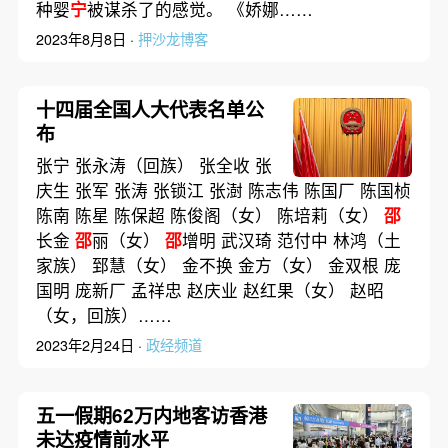
种婴
宁
被谋杀了的感觉。 《娇娜……
2023年8月8日 ·
押沙龙博客
十四届全国人大代表名单公
布
张宁 张永涛（回族） 张全收 张
庆生 张军 张涛 张锁江 张澍 陈志伟 陈国厂 陈国桢
陈南 陈星 陈保超 陈俊阁（女） 陈培莉（女）
邵
长金
邵
丽（女）
邵
增明 武汉琦 范付中 林鸿（土
家族） 郅慧（女） 金不换 金方（女） 金双根 庞
国明 庞新厂 孟祥忠 赵庆业 赵红果（女） 赵昭
（女，回族）……
2023年2月24日 ·
政经频道
五一假期62万内地客访香港
未达疫情前水平