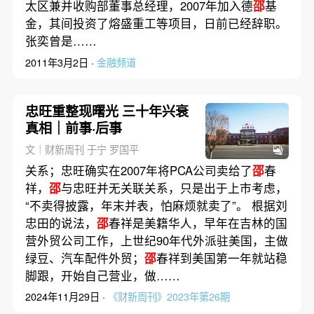
太区兼并收购部董事总经理，2007年加入德
邵
基
金，其间投资了熔盛重工等项目，日前已经辞职。
张奕曾是……
2011年3月2日 ·
金融频道
忠旺重整现曙光 三十年兴衰
真相｜前事·后事
文｜财新周刊 于宁 罗国平
关系；忠旺确实在2007年将PCA公司卖给了
邵
春
祥，
邵
与忠旺并无关联关系，只是出于上市考虑，
“不卖得披露，年末并表，怕麻烦就卖了”。 根据刘
忠田的说法，
邵
春祥是美籍华人，早年在吉林的国
营外贸公司工作，上世纪90年代外派驻美国，主做
绿豆、汽车配件外贸；
邵
春祥到美国第一年就站稳
脚跟，开始自己营业，做……
2024年11月29日 ·
《财新周刊》2023年第26期