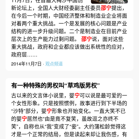
11月7日，在首届大梅沙中国创
新论坛上，全国人大财经委副主任委员
邵宁
提出，
在今后一个时期，中国经济整体和制造业企业将面
对着两个重大挑战。一个是发展的核心问题是产业
结构的进一步升级问题。二个是制造业在目前产业
层次上的生产能力过剩问题。
邵宁
说，面对这些
重大挑战，政府和企业都应该做出系统性的应对，
政府层……
2014年11月7日 ·
观点频道
有一种特殊的男权叫“草鸡版男权”
古以来的文言体小说里，婴
宁
可以说是最可爱的一
个女性形象。只是按照惯例，故事进行到下半场的
“沙特”部分，婴
宁
形象也开始变化。一直大笑不已
的婴
宁
居然也“由是竟不复笑，虽故逗之亦终不
笑”，自称也从“我”变成了“妾”。大约蒲松龄觉得这
才是一个正常的结局，但是读起来却让我伤感，有