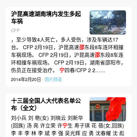
沪昆高速湖南境内发生多起
车祸
CFP
，至少导致4人死亡，多人受伤，涉及车辆达17
台。 CFP 2月19日，沪昆高速
邵
东段8车连环相撞
车祸现场。 CFP 2月19日，沪昆高速
邵
东段8车连
环相撞车祸现场。 CFP 2月19日，湖南省邵阳市，
伤员正在接受治疗。
宁
四春/CFP 2 2……
2014年2月20日 ·
图片频道
十三届全国人大代表名单公
布（全文）
刘小兵 刘 艳(女) 刘晓云 刘新华
(回族) 汤 亮 许立荣 许
宁
生 寿子琪 花 蓓(女,回族)
李 丰 李 林 李 斌 李 强 吴光辉 应 勇 沈春耀 沈 彪