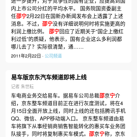
进一步提升，对于竞争性的国有企业，应提高到国
内上市公司分红的平均水平。 国务院国资委副主
任
邵宁
2月22日在国新办新闻发布会上透露了上述
消息。不过，
邵宁
没有详细说明何时将实施更高的
利润上缴比例。
邵宁
回应了近期关于“国企上缴红
利过低”的质疑，他表示，国有企业这么多利润都
哪儿去了？实际很清楚，通……
2011年2月22日 ·
公司频道
易车版京东汽车频道即将上线
记者 朱世耘
车电商业务交给易车。据易车公司总裁
邵
京
宁
介
绍，京东整车频道目前正在进行灰度测试，将在4
月15日全面开放上线，同时上线的还包括腾讯手机
QQ、微信、APP移动端入口。 京东整车频道由易
车将旗下从事经销商销售智能转化的惠买车业务团
队接手，同时将复制惠买车模式。
邵
京
宁
称，京东