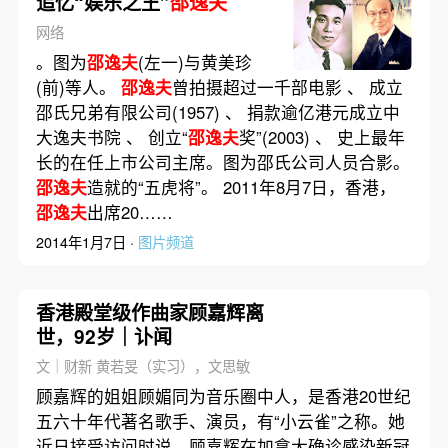
追忆“娱乐之王”
邵逸夫
网络
。图为
邵逸夫
(左一)与黄美珍
(前)等人。
邵逸夫
曾拍摄超过一千部电影 、 成立
邵氏兄弟有限公司(1957) 、 捐款逾亿港元成立中
大逸夫书院 、 创立“
邵逸夫
奖”(2003) 、 史上最年
长的在任上市公司主席。图为邵氏公司人员合影。
邵逸夫
造就的“五虎将”。 2011年8月7日，香港，
邵逸夫
出席20……
2014年1月7日 ·
图片频道
香港殿堂级作曲家顾嘉辉离
世，92岁｜讣闻
文｜财新 黄若旻（实习），文思敏
顾嘉辉的姐姐顾媚同为音乐圈中人，是香港20世纪
五六十年代著名歌手、演员，有“小云雀”之称。她
近日接受访问时说，顾嘉辉在加拿大确诊感染新冠