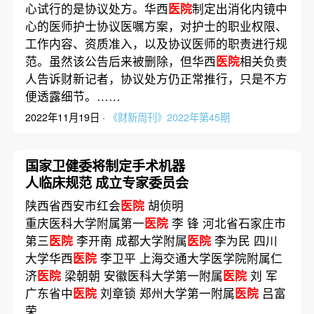
心试行的是协议处方。华西
医院
制定出消化内镜中
心的医师护士协议医嘱方案，对护士的职业权限、
工作内容、资质准入，以及协议医师的职责进行规
范。虽然该公告后来被删除，但华西
医院
相关负责
人告诉财新记者，协议处方仍正常推行，只是不方
便透露细节。……
2022年11月19日 ·
《财新周刊》2022年第45期
国家卫健委将制定手术机器
人临床规范 成立专家委员会
陕西省西安市红会
医院
胡侦明
重庆医科大学附属第一
医院
李 锋 河北省石家庄市
第三
医院
李开南 成都大学附属
医院
李为民 四川
大学华西
医院
李卫平 上海交通大学医学院附属仁
济
医院
梁朝朝 安徽医科大学第一附属
医院
刘 军
广东省中
医院
刘章锁 郑州大学第一附属
医院
吕富
荣……