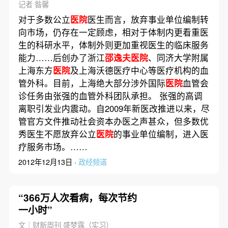
记者 昝馨
对于多数公立
医院
医生而言，放弃事业单位编制转
向市场，仍存在一定顾虑，相对于体制内更看重医
生的科研水平，体制外则更加重视医生的临床服务
能力……后创办了浙江
邵逸夫医院
、同济大学附属
上海东方
医院
及上海沃德医疗中心等医疗机构的血
管外科。目前，上海绝大部分涉外国际
医院
血管会
诊任务由张强的血管外科团队承担。 张强的高调
离职引发业内震动。自2009年新医改推进以来，尽
管官方文件推动社会资本办医之声甚众，但多数优
秀医生不愿放弃公立
医院
的事业单位编制，进入医
疗服务市场。……
2012年12月13日 ·
政经频道
“366万人次看病，每次节约
一小时”
文｜财新周刊 盛梦露（实习）