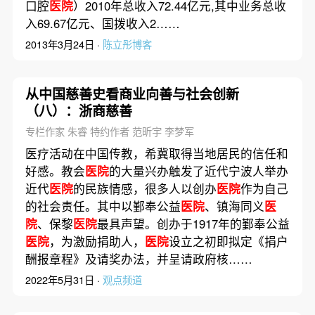
口腔
医院
）2010年总收入72.44亿元,其中业务总收
入69.67亿元、国拨收入2……
2013年3月24日 ·
陈立彤博客
从中国慈善史看商业向善与社会创新
（八）：浙商慈善
专栏作家 朱睿 特约作者 范昕宇 李梦军
医疗活动在中国传教，希冀取得当地居民的信任和
好感。教会
医院
的大量兴办触发了近代宁波人举办
近代
医院
的民族情感，很多人以创办
医院
作为自己
的社会责任。其中以鄞奉公益
医院
、镇海同义
医
院
、保黎
医院
最具声望。创办于1917年的鄞奉公益
医院
，为激励捐助人，
医院
设立之初即拟定《捐户
酬报章程》及请奖办法，并呈请政府核……
2022年5月31日 ·
观点频道