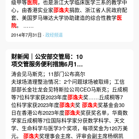
级甲等
医院
，也是浙江大学临床医学三系的教学中
心，由香港实业家
邵逸夫
捐款、浙江省人民政府配
套、美国罗马琳达大学协助建造的综合性教学
医
院
。 ……
2014年7月31日 ·
政经频道
财新闻｜公安部交管局：10
项交管服务便利措施6月1日
起实施
涛会见马斯克；11部门公布高尔
夫球场清理整治情况：2个问题球场被取缔；工信
部部长金壮龙会见特斯拉公司CEO马斯克；丘成桐
等7位科学家获2023年度
邵逸夫
奖……丘成桐等7
位科学家获2023年度
邵逸夫
奖
邵逸夫
奖基金会30
日在香港公布2023年度
邵逸夫
奖获奖名单，华裔数
学家丘成桐等7位国际科学家分获数学科学、天文
学、生命科学与医学3个奖项，每项奖金为120万美
元。
邵逸夫
奖理事会主席、评审会副主席杨纲凯