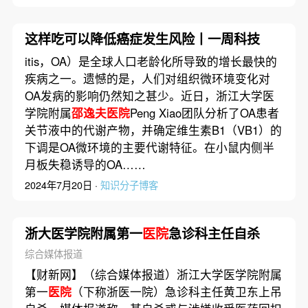
这样吃可以降低癌症发生风险丨一周科技
itis，OA）是全球人口老龄化所导致的增长最快的
疾病之一。遗憾的是，人们对组织微环境变化对
OA发病的影响仍然知之甚少。近日，浙江大学医
学院附属
邵逸夫医院
Peng Xiao团队分析了OA患者
关节液中的代谢产物，并确定维生素B1（VB1）的
下调是OA微环境的主要代谢特征。在小鼠内侧半
月板失稳诱导的OA……
2024年7月20日 ·
知识分子博客
浙大医学院附属第一
医院
急诊科主任自杀
综合媒体报道
【财新网】（综合媒体报道）浙江大学医学院附属
第一
医院
（下称浙医一院）急诊科主任黄卫东上吊