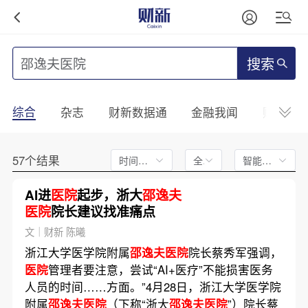
搜索
综合
杂志
财新数据通
金融我闻
财新mini
57个结果
时间不限
全文
智能排序
AI进
医院
起步，浙大
邵逸夫
医院
院长建议找准痛点
文｜财新 陈曦
浙江大学医学院附属
邵逸夫医院
院长蔡秀军强调，
医院
管理者要注意，尝试“AI+医疗”不能损害医务
人员的时间……方面。”4月28日，浙江大学医学院
附属
邵逸夫医院
（下称“浙大
邵逸夫医院
”）院长蔡