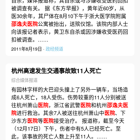
自杀，媒体报道称，其自杀或与涉嫌收受医药回扣
被调查有关。 据《东方早报》，黄年近60岁，从
医30余年，其尸体在8月10下午于浙大医学院附属
邵逸夫医院
公寓被抬出，送殡仪馆。该院内部人士
向该报记者表示，黄卫东自杀或因涉嫌收受医药回
扣被调查。……
2011年8月19日 ·
政经频道
杭州高速发生交通事故致11人死亡
综合媒体报道
有园林字样的大巴迎头撞上了另外一辆车，当场造
成6人死亡，18人受伤。伤势较重的11人分别被送
往杭州萧山
医院
，浙江省武警
医院
和杭州
邵逸夫医
院
进行救治。其余7人被送往杭州萧山中
医院
、下
沙东方
医院
等
医院
接受治疗。 报道称，截至今天
（12月17日）下午，伤者中有5人已经死亡。至
此，该事故的死亡人数上升至11人。……