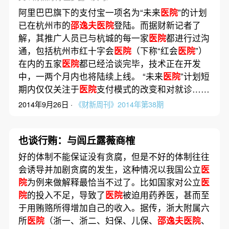
阿里巴巴旗下的支付宝一项名为“未来
医院
”的计划
已在杭州市的
邵逸夫医院
登陆。而据财新记者了
解，其推广人员已与杭城的每一家
医院
都进行过沟
通，包括杭州市红十字会
医院
（下称“红会
医院
”）
在内的五家
医院
都已经洽谈完毕，技术正在开发
中，一两个月内也将陆续上线。 “未来
医院
”计划短
期内仅仅关注于
医院
支付模式的改变和对就诊……
2014年9月26日 ·
《财新周刊》2014年第38期
也谈行贿：与闾丘露薇商榷
好的体制不能保证没有贪腐，但是不好的体制往往
会诱导并加剧贪腐的发生，这种情况以我国公立
医
院
为例来做解释最恰当不过了。比如国家对公立
医
院
的投入不足，导致了
医院
被迫用药养医，甚而至
于用贿赂所得增加自己的收入。据传，浙大附属六
所
医院
（浙一、浙二、妇保、儿保、
邵逸夫医院
、