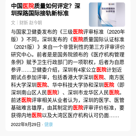
中国
医院
质量如何评定？深
圳探路国际接轨新标准
文｜财新 赵今朝
与国家卫健委发布的《三级
医院
评审标准（2020年
版）》不同，深圳发布的《
医院
质量国际认证标准
（2021版）》来自一个非营利性的第三方评审评价
研究中心。前者是是国务院颁布的《医疗机构管理
条例》赋予卫生行政部门的一项职权，后者为自愿
参评……卫健委介绍，深圳有4家公立
医院
计划近
期试点参加评审，包括香港大学深圳
医院
、南方医
科大学深圳
医院
、华中科技大学协和深圳
医院
（即
深圳南山区人民
医院
）、深圳市龙华区人民
医院
。
前述
医院
评审相关从业者认为，深圳的医学、医管
基础难言雄厚，由其制定的
医院
评审评价标准，要
获得内地
医院
以及大湾区医疗机构认可仍面……
2022年9月29日 ·
健康