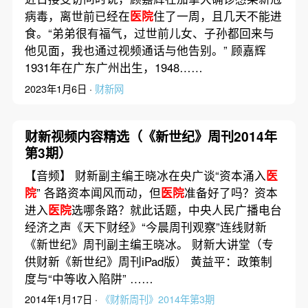
病毒，离世前已经在
医院
住了一周，且几天不能进
食。“弟弟很有福气，过世前儿女、子孙都回来与
他见面，我也通过视频通话与他告别。” 顾嘉辉
1931年在广东广州出生，1948……
2023年1月6日 ·
财新网
财新视频内容精选（《新世纪》周刊2014年
第3期）
【音频】 财新副主编王晓冰在央广谈“资本涌入
医
院
” 各路资本闻风而动，但
医院
准备好了吗？资本
进入
医院
选哪条路？就此话题，中央人民广播电台
经济之声《天下财经》“今晨周刊观察”连线财新
《新世纪》周刊副主编王晓冰。 财新大讲堂（专
供财新《新世纪》周刊iPad版） 黄益平：政策制
度与“中等收入陷阱” ……
2014年1月17日 ·
《财新周刊》2014年第3期