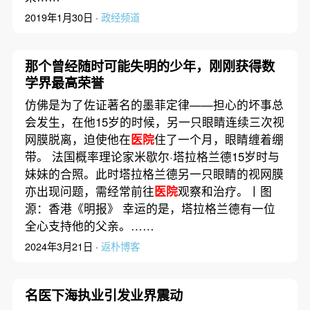
2019年1月30日 ·
政经频道
那个曾经随时可能失明的少年，刚刚获得数
学界最高荣誉
仿佛是为了佐证著名的墨菲定律——担心的坏事总
会发生，在他15岁的时候，另一只眼睛连续三次视
网膜脱离，迫使他在
医院
住了一个月，眼睛缠着绷
带。 法国概率理论家米歇尔·塔拉格兰德15岁时与
妹妹的合照。此时塔拉格兰德另一只眼睛的视网膜
亦出现问题，需经常前往
医院
观察和治疗。丨图
源：香港《明报》 幸运的是，塔拉格兰德有一位
全心支持他的父亲。……
2024年3月21日 ·
返朴博客
名医下海执业引发业界震动