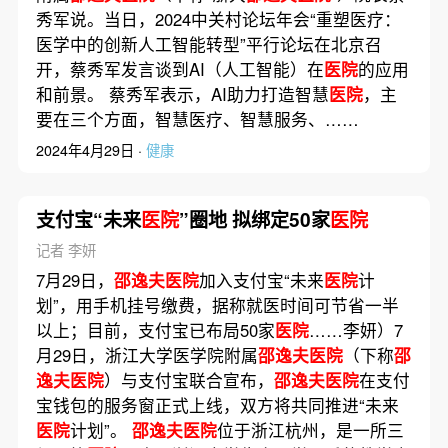
秀军说。当日，2024中关村论坛年会“重塑医疗：
医学中的创新人工智能转型”平行论坛在北京召
开，蔡秀军发言谈到AI（人工智能）在
医院
的应用
和前景。 蔡秀军表示，AI助力打造智慧
医院
，主
要在三个方面，智慧医疗、智慧服务、……
2024年4月29日 ·
健康
支付宝“未来
医院
”圈地 拟绑定50家
医院
记者 李妍
7月29日，
邵逸夫医院
加入支付宝“未来
医院
计
划”，用手机挂号缴费，据称就医时间可节省一半
以上；目前，支付宝已布局50家
医院
……李妍）7
月29日，浙江大学医学院附属
邵逸夫医院
（下称
邵
逸夫医院
）与支付宝联合宣布，
邵逸夫医院
在支付
宝钱包的服务窗正式上线，双方将共同推进“未来
医院
计划”。
邵逸夫医院
位于浙江杭州，是一所三