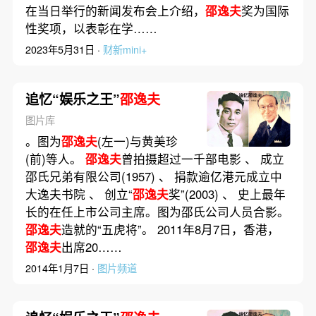
在当日举行的新闻发布会上介绍，
邵逸夫
奖为国际
性奖项，以表彰在学……
2023年5月31日 ·
财新mini+
追忆“娱乐之王”
邵逸夫
图片库
。图为
邵逸夫
(左一)与黄美珍
(前)等人。
邵逸夫
曾拍摄超过一千部电影 、 成立
邵氏兄弟有限公司(1957) 、 捐款逾亿港元成立中
大逸夫书院 、 创立“
邵逸夫
奖”(2003) 、 史上最年
长的在任上市公司主席。图为邵氏公司人员合影。
邵逸夫
造就的“五虎将”。 2011年8月7日，香港，
邵逸夫
出席20……
2014年1月7日 ·
图片频道