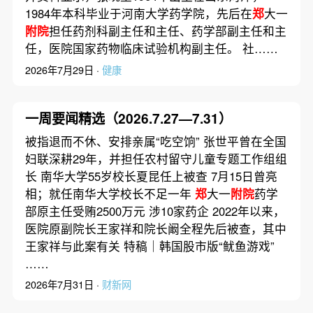
1984年本科毕业于河南大学药学院，先后在
郑
大一
附院
担任药剂科副主任和主任、药学部副主任和主
任，医院国家药物临床试验机构副主任。 社……
2026年7月29日 ·
健康
一周要闻精选（2026.7.27—7.31）
被指退而不休、安排亲属“吃空饷” 张世平曾在全国
妇联深耕29年，并担任农村留守儿童专题工作组组
长 南华大学55岁校长夏昆任上被查 7月15日曾亮
相；就任南华大学校长不足一年
郑
大一
附院
药学
部原主任受贿2500万元 涉10家药企 2022年以来，
医院原副院长王家祥和院长阚全程先后被查，其中
王家祥与此案有关 特稿｜韩国股市版“鱿鱼游戏”
……
2026年7月31日 ·
财新网