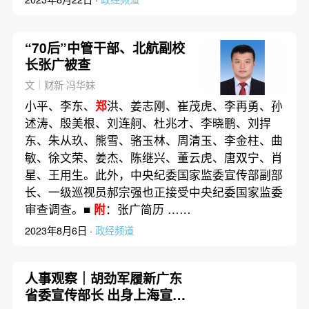
“70后”中管干部、北航副校
长张广被查
文｜财新 冯华妹
小平、李东、
郑
洪、姜志刚、崔茂虎、李再勇、孙
述涛、殷美根、刘连舸、杜兆才、李晓鹏、刘捍
东、朱从玖、熊雪、骆玉林、周清玉、李金柱、曲
敏、徐文荣、姜杰、陈继兴、董云虎、唐双宁、肖
星、王用生。此外，中央纪委国家监委宣传部副部
长、一级巡视员郝宗强也正接受中央纪委国家监委
审查调查。■
附
：张广简历 ……
2023年8月6日 ·
政经频道
人事观察｜胡劲军履新广东
省委宣传部长 出身上海宣传