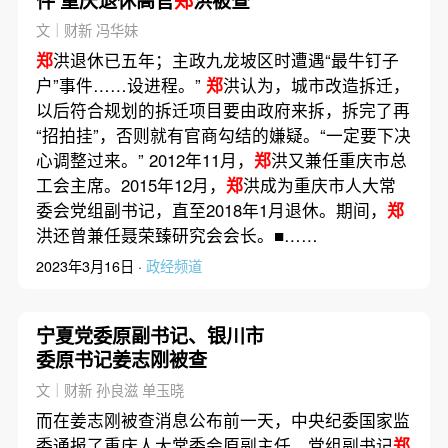
件 重庆退休高官
郑
洪被查
文｜财新 冯华妹
郑
洪退休已五年；主政九龙坡区时遭遇“最牛钉子
户”事件……设进程。”
郑
洪认为，城市改造拆迁，
以后符合规划的拆迁项目要由政府来拆，拆完了再
“招拍挂”，否则就有官商勾结的嫌疑。“一定要下决
心调整过来。” 2012年11月，
郑
洪又兼任重庆市总
工会主席。2015年12月，
郑
洪成为重庆市人大常
委会党组副书记，直至2018年1月退休。期间，
郑
洪还曾兼任聂荣臻研究会会长。■……
2023年3月16日 ·
政经频道
宁夏党委原副书记、银川市
委原书记姜志刚被查
文｜财新 孙良滋 单玉晓
而在姜志刚被查消息公布前一天，中央纪委国家监
委通报了重庆人大常委会原副主任、党组副书记
郑