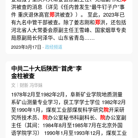
洪被查的消息（详见《任内曾发生“最牛钉子户”事
件 重庆退休高官
郑
洪被查》）。 至此，2023年已
有九名中管干部被查。除了姜志刚和
郑
洪，还包括
河北省人大常委会原副主任王雪峰、国家烟草专卖
局原副局长何泽华、山东省青岛……
2023年3月17日 ·
政经频道
中共二十大后陕西“首虎”李
金柱被查
文｜财新 冯华妹
1978年2月至1982年2月，阜新矿业学院地质测量
系矿山测量专业学习，获工学学士学位 1982年2月
至1990年1月，煤炭工业部煤炭科学研究
院
开采研
究所技术员、
院
办公室秘书科副科长、
院
办公室副
主任（其间：1984年8月至1985年7月在北京外国
语学院学习） 1990年1月至1993年12月，煤炭工业