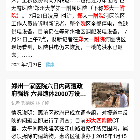
人，正积极协调向外转运……包括近万床位的“巨
无霸医院”郑州大学第一附属医院（下称
郑
大一
附
院
）。 7月21日凌晨1时许，
郑
大一
附院
河医院区
工作人员告诉财新记者，整个
院
区全部停电，急缺
供电设备，目前仍在等郑州地区调配发电设备。 7
月21日上午7点，财新记者在
郑
大一
附院
河医院区
现场看到，医院供电仍未恢复，一楼的洪水已退
去，……
2021年7月21日 ·
健康
郑州一家医院六日内两遭政
府强拆 六具遗体2000万设备
受损
记者 郭清媛 林子桢
情况说明：惠济区政府已成立调查组，对报道中反
映的问题立即进行了调查；目前
郑大四附院
CT
室、太平间两处建筑在江山路道路红线范围内，属
必须拆除的建筑物，惠济区征收办于2015年1月15