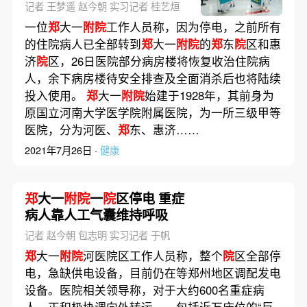
记者 王梦遥 赵今朝 实习记者 桂艺烜
一位
郑
大一
附院
工作人员称，因为停电，之前所有
的住院病人已全部转到
郑
大一
附院
的
郑
东
院
区和惠
济
院
区，26日医院部分病房楼将恢复收治住院病
人，余下病房楼待安全排查及全面消杀后也将陆续
投入使用。
郑
大一
附院
始建于1928年，其前身为
原国立河南大学医学院附属医院，为一所三级甲等
医院，分为河医、
郑
东、惠济……
2021年7月26日 ·
健康
郑
大一
附院
一
院
区停电 重症
病人靠人工气囊维持呼吸
记者 赵今朝 包志明 实习记者 于帆
郑
大一
附院
河医院区工作人员称，整个
院
区全部停
电，急缺供电设备，目前仍在等郑州地区调配发电
设备。医院相关领导称，对于大约600名重症病