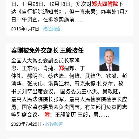
日、11月25日、12月18日，多次对
郑大四附院
下
达《自行拆除通知书》，但一直未果；办事处1月7
日中午调查，在拆除实施前……
2016年1月7日 ·
政经频道
秦刚被免外交部长 王毅接任
全国人大常委会副委员长李鸿
忠、王东明、肖捷、
郑
建邦、丁
仲礼、郝明金、蔡达峰、何维、武维华、铁凝、彭
清华、张庆伟、洛桑江村、雪克来提·扎克尔，秘
书长刘奇出席会议。 国务委员王小洪、吴政隆，
最高人民法院院长张军，最高人民检察院检察长应
勇，国家监察委员会负责同志，有关部门负责同志
等列席会议。
附
：王毅简历 王毅，男……
2023年7月25日 ·
政经频道