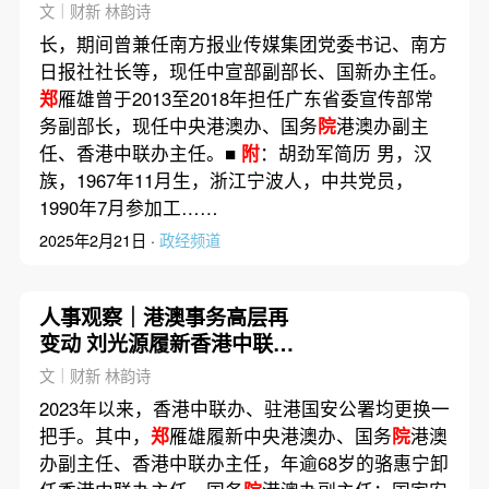
系统
文｜财新 林韵诗
长，期间曾兼任南方报业传媒集团党委书记、南方
日报社社长等，现任中宣部副部长、国新办主任。
郑
雁雄曾于2013至2018年担任广东省委宣传部常
务副部长，现任中央港澳办、国务
院
港澳办副主
任、香港中联办主任。■
附
：胡劲军简历 男，汉
族，1967年11月生，浙江宁波人，中共党员，
1990年7月参加工……
2025年2月21日 ·
政经频道
人事观察｜港澳事务高层再
变动 刘光源履新香港中联办
副主任
文｜财新 林韵诗
2023年以来，香港中联办、驻港国安公署均更换一
把手。其中，
郑
雁雄履新中央港澳办、国务
院
港澳
办副主任、香港中联办主任，年逾68岁的骆惠宁卸