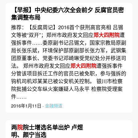
【早报】中央纪委六次全会前夕 反腐官员密
集调整布局
推荐：【反腐周记】2016首个获刑高官亮相 吕锡
文等被“双开”；郑州市政府发文回应
郑大四附院
遭
强拆事件……委原副书记吕锡文，国家宗教局原副
局长张乐斌，环境保护部原副部长张力军，武钢集
团原董事长、党委书记邓崎琳受党纪处分并移送司
法。 郑州市政府发文回应
郑大四附院
遭强拆事件
分管该项目拆迁工作的官员已被免职，参与强拆的
钩机司机邓某某已被公安机关控制。 银川市检察
院批捕公交车纵火案嫌疑人马永平 检察院受理案
件……
2016年1月11日 ·
金融频道
两
院
院士增选名单出炉 卢煜
明、颜宁当选