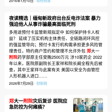
2016年1月10日 ·
政经频道
夜读精选｜缅甸新政府出台反电诈法案 暴力
强迫他人从事诈骗最高面临死刑
多用途预付卡监管新规拟定中 如何保护持卡人权
益？ 延续了压实机构主体责任、全链路闭环风控
的强监管导向；预付卡发行机构需承担更多风险管
理责任，特约商户签约和管理不允许外包
郑
大一
附院
药学部原主任受贿2500万元 涉10家药企 2022
年以来，医院原副院长王家祥和院长阚全程先后被
查，其中王家祥与此案有关 美国以安全为由管控
人形机器人进口……
2026年7月29日 ·
财新网
郑
大一
附院
灾后复诊 医院应
急防控为何瘫痪？