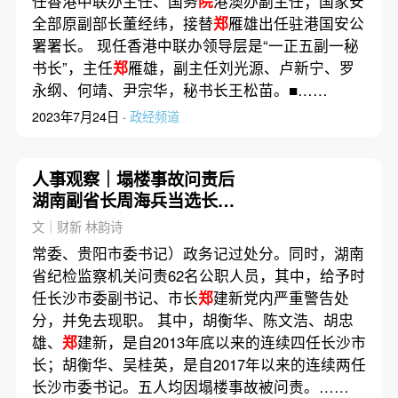
任香港中联办主任、国务
院
港澳办副主任；国家安
全部原副部长董经纬，接替
郑
雁雄出任驻港国安公
署署长。 现任香港中联办领导层是“一正五副一秘
书长”，主任
郑
雁雄，副主任刘光源、卢新宁、罗
永纲、何靖、尹宗华，秘书长王松苗。■……
2023年7月24日 ·
政经频道
人事观察｜塌楼事故问责后
湖南副省长周海兵当选长沙
市长
文｜财新 林韵诗
常委、贵阳市委书记）政务记过处分。同时，湖南
省纪检监察机关问责62名公职人员，其中，给予时
任长沙市委副书记、市长
郑
建新党内严重警告处
分，并免去现职。 其中，胡衡华、陈文浩、胡忠
雄、
郑
建新，是自2013年底以来的连续四任长沙市
长；胡衡华、吴桂英，是自2017年以来的连续两任
长沙市委书记。五人均因塌楼事故被问责。……