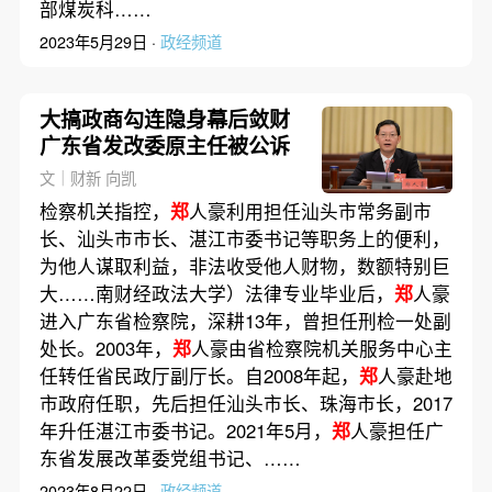
部煤炭科……
2023年5月29日 ·
政经频道
大搞政商勾连隐身幕后敛财
广东省发改委原主任被公诉
文｜财新 向凯
检察机关指控，
郑
人豪利用担任汕头市常务副市
长、汕头市市长、湛江市委书记等职务上的便利，
为他人谋取利益，非法收受他人财物，数额特别巨
大……南财经政法大学）法律专业毕业后，
郑
人豪
进入广东省检察院，深耕13年，曾担任刑检一处副
处长。2003年，
郑
人豪由省检察院机关服务中心主
任转任省民政厅副厅长。自2008年起，
郑
人豪赴地
市政府任职，先后担任汕头市长、珠海市长，2017
年升任湛江市委书记。2021年5月，
郑
人豪担任广
东省发展改革委党组书记、……
2023年8月22日 ·
政经频道