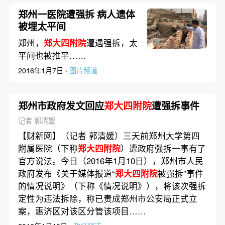
郑州一医院遭强拆 病人遗体
被埋太平间
郑州，
郑大四附院
遭遇强拆，太
平间也被推平……
2016年1月7日 ·
图片频道
郑州市政府发文回应
郑大四附院
遭强拆事件
记者 郭清媛
【财新网】（记者 郭清媛）三天前郑州大学第四
附属医院（下称
郑大四附院
）遭政府强拆一事有了
官方说法。今日（2016年1月10日），郑州市人民
政府发布《关于媒体报道“
郑大四附院
被强拆”事件
的情况说明》（下称《情况说明》），将该次强拆
定性为违法拆除，称已责成郑州市公安局正式立
案，惠济区对该区分管该项目……