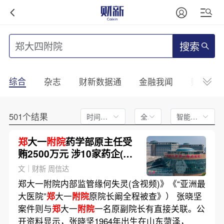
搜索
综合
杂志
财新数据通
金融我闻
财新mini
501个结果
时间不限
全文
智能排序
郑
大一
附院
药学部原主任受
贿2500万元 涉10家药企(含
视频)
文｜财新 周信达
郑大一附院内部监管缘何失灵(含视频)》《“亚洲最
大医院”
郑
大一
附院
原院长阚全程被查》） 张晓坚
案件则与
郑
大一
附院
一名原副院长有直接关联。公
开资料显示，张晓坚1964年出生在山东菏泽，