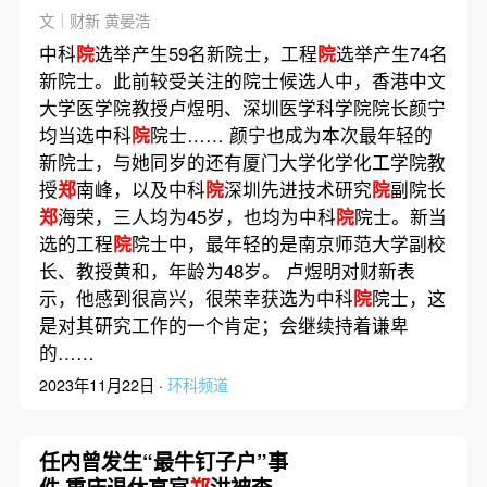
文｜财新 黄晏浩
中科
院
选举产生59名新院士，工程
院
选举产生74名
新院士。此前较受关注的院士候选人中，香港中文
大学医学院教授卢煜明、深圳医学科学院院长颜宁
均当选中科
院
院士…… 颜宁也成为本次最年轻的
新院士，与她同岁的还有厦门大学化学化工学院教
授
郑
南峰，以及中科
院
深圳先进技术研究
院
副院长
郑
海荣，三人均为45岁，也均为中科
院
院士。新当
选的工程
院
院士中，最年轻的是南京师范大学副校
长、教授黄和，年龄为48岁。 卢煜明对财新表
示，他感到很高兴，很荣幸获选为中科
院
院士，这
是对其研究工作的一个肯定；会继续持着谦卑
的……
2023年11月22日 ·
环科频道
任内曾发生“最牛钉子户”事