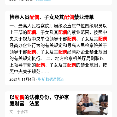
检察人员
配偶
、子女及其
配偶
禁业清单
一、最高人民检察院厅局级及直属单位四级职员以
上干部的
配偶
、子女及其
配偶
的禁业范围，按照中
央关于规范中央单位领导干部
配偶
、子女及其
配偶
经商办企业行为的有关规定和最高人民检察院关于
领导干部
配偶
、子女及其
配偶
经商办企业禁业范围
的有关规定执行。 二、地方检察机关厅局副职以
上领导干部的
配偶
、子女及其
配偶
的禁业范围，按
照中央关于规范……
2021年11月4日 ·
财新数据通频道
以
配偶
的法律身份，守护家
庭财富｜法度
文｜于永超