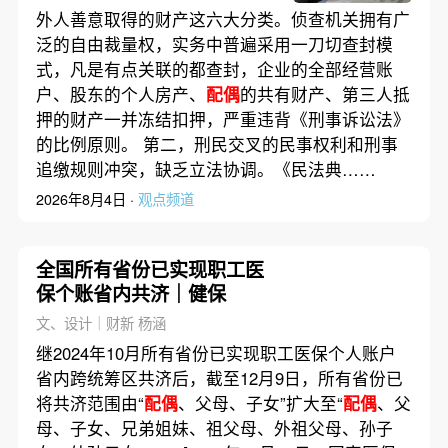
外人善意取得的财产这六大分类。侦查机关拥有广
泛的自由裁量权，实务中普遍采用一刀切查封模
式，凡是有点关联的都查封，企业的全部经营账
户、股东的个人房产、
配偶
的共有财产、第三人抵
押的财产一并冻结扣押，严重违背《刑事诉讼法》
的比例原则。 第二，刑民交叉的民事权利和刑事
追缴规则冲突，缺乏立法协调。《民法典……
2026年8月4日 ·
观点频道
全国所有省份已实现职工医
保个账省内共济｜健保
文、设计｜财新 杨涵
继2024年10月所有省份已实现职工医保个人账户
省内跨统筹区共济后，截至12月9日，所有省份已
将共济范围由“
配偶
、父母、子女”扩大至“
配偶
、父
母、子女、兄弟姐妹、祖父母、外祖父母、孙子