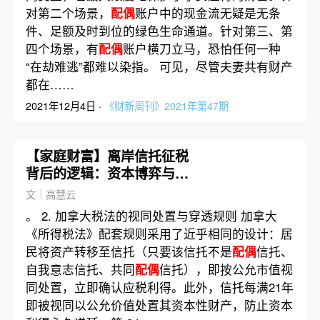
对第二个场景，
配偶
账户中的现金流无疑是无条
件、足额及时到位的绿色生命通道。针对第三、第
四个场景，有
配偶
账户横刀立马，恐怕任何一种
“在劫难逃”都难以染指。 可见，尽管夫妻共有财产
都在……
2021年12月4日 ·
《财新周刊》2021年第47期
【家庭财富】离岸信托征税
背后的逻辑：资本博弈与在
岸信托崛起
文｜高慧云
。 2. 加拿大税法的视同处置与穿透规则 加拿大
《所得税法》配套规则采用了近乎相同的设计：居
民将资产转移至信托（只要该信托不是
配偶
信托、
自我意志信托、共同
配偶
信托），即按公允市值视
同处置，立即确认应税利得。此外，信托每满21年
即被视同以公允价值处置其资本性财产，防止资本