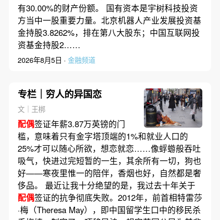
有30.00%的财产份额。 国有资本是宇树科技投资
方当中一股重要力量。北京机器人产业发展投资基
金持股3.8262%，排在第八大股东；中国互联网投
资基金持股2……
2026年8月5日 ·
金融频道
专栏｜穷人的异国恋
文｜王梆
配偶
签证年薪3.87万英镑的门
槛，意味着只有金字塔顶端的1%和就业人口的
25%才可以随心所欲，想恋就恋……像蜉蝣般吞吐
吸气，快进过完短暂的一生，其余所有一切，狗也
好——寒夜里惟一的陪伴，香烟也好，自然都是奢
侈品。 最近让我十分绝望的是，我过去十年关于
配偶
签证的抗争彻底失败。2012年，前首相特雷莎
·梅（Theresa May），即中国留学生口中的移民杀