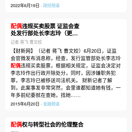
2022年6月19日 ·
政经频道
配偶
违规买卖股票 证监会查
处发行部处长李志玲（更
新）
记者 蒋飞 曹文姣
【财新网】（记者 蒋飞 曹文姣）6月20日，证监
会官微发布消息称，经查，发行监管部处长李志玲
配偶
违规买卖股票，根据相关规定，证监会决定对
李志玲作出行政开除处分，同时，因涉嫌职务犯
罪，李志玲已被移送司法机关。 财新记者了解
到，此案事发非常突然，会里谁都知道她有钱，一
年多前纪委就在查她，找她……
2015年6月20日 ·
金融频道
配偶
权与转型社会的伦理整合