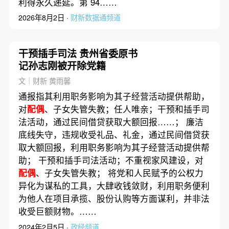
利得永久递延。第 94……
2026年8月2日 ·
财新数据通频道
干预插手司法 贵州省委原书
记孙志刚被开除党籍
文｜财新 黄雨馨
通报指其利用职务影响为其子经营活动提供帮助，
对
配偶
、子女失管失教；任人唯亲；干预和插手司
法活动，通过民间借贷获取大额回报……； 廉洁
底线失守，违规收受礼品、礼金，通过民间借贷获
取大额回报，利用职务影响为其子经营活动提供帮
助； 干预和插手司法活动；不重视家风建设，对
配偶
、子女失管失教； 将党和人民赋予的公权力
异化为谋私的工具，大肆收钱敛财，利用职务便利
为他人在项目承揽、股份认购等方面谋利，并非法
收受巨额财物。……
2024年2月5日 ·
政经频道