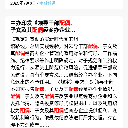
2023年7月6日 ·
金融频道
中办印发《领导干部
配偶
、
子女及其
配偶
经商办企业管
理规定》
《规定》贯彻落实新时代党的组
织路线，总结实践经验，对领导干部
配偶
、子女及
其
配偶
经商办企业管理的适用对象和情形、工作措
施、纪律要求等作出明确规定，对于规范和制约权
力运行，从源头上防范廉政风险，促进领导干部家
风建设，具有重要意义……退出经商办企业，不同
意退出的不予任用。 《规定》要求，对领导干部
不如实报告
配偶
、子女及其
配偶
经商办企业情况，
配偶
、子女及其
配偶
违反禁业规定经商办企业和以
委托代持、隐名投资等形式虚假退出，以及利用职
权为
配偶
、子女及其
配偶
经商办企业提供便利、谋
取私利等行为，依规依纪依法进行严肃处理，对管
理不力造成严……