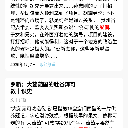
统性的问题充分暴露出来……孙志刚的妻子打招
呼，帮助该商人顺利拿到了项目。胡耀尹说：“不
是纯粹的市场了，就是纯粹是通过关系。” 贵州省
纪委常委、监委委员彭新杰说：“孙志刚的
配偶
、
子女和兄弟，在外面打着他的旗号，项目的建设，
打打招呼，他就能得利，这对于一个地方的政治生
态的破坏是极大的。”彭新杰称，这些年新型腐
败、隐性腐败增多……
2025年1月7日 ·
政经频道
罗新：大茹茹国的吐谷浑可
敦｜识史
文｜罗新
“大茹茹可敦造像记”是指第18窟窟门西壁的一片供
养题记，字迹漫漶残损，根据较早的录文，依稀可
辨的有“大茹茹”“可敦”等20几个字。茹茹是柔然在