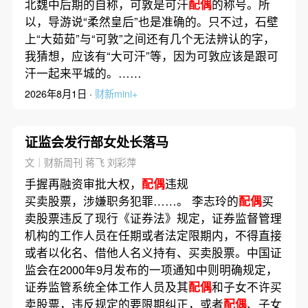
北魏中后期的自称，可敦是可汗
配偶
的称号。所
以，导游说“柔然皇后”也是准确的。只不过，石壁
上“大茹茹”与“可敦”之间还有几个无法辨认的字，
我猜想，应该有“大可汗”等，因为可敦应该是跟可
汗一起来平城的。……
2026年8月1日 ·
财新mini+
证监会发行部女处长落马
文｜财新周刊 蒋飞 刘彩萍
手握再融资审批大权，
配偶
违规
买卖股票，涉嫌职务犯罪……。 李志玲的
配偶
买
卖股票违反了现行《证券法》规定，证券监督管理
机构的工作人员在任期或者法定限期内，不得直接
或者以化名、借他人名义持有、买卖股票。中国证
监会在2000年9月发布的一项通知中则明确规定，
证券监管系统全体工作人员及其
配偶
和子女不许买
卖股票，违反规定的要限期纠正，或者
配偶
、子女