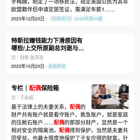
手梅姨，制定了一项移民法，规定英国公民为其非
欧盟籍伴侣申请定居签证，需满足年薪1……
2023年12月23日 ·
《财新周刊》2023年第50期
特斯拉赚钱能力下滑原因有
哪些/上交所原副总刘逖与
配
偶
“假离婚”被查｜数据精华
文｜财新 张泽浩
2023年10月23日 ·
金融频道
专栏｜
配偶
保险箱
文｜于永超
基于法律上的夫妻关系，
配偶
的
财产共有账户就是看守账户、救急账户，就是家庭
的压舱石账户……
配偶
的那部分财产，显然是一个
相对安全的隔离池。
配偶
得到保护，当然是夫妻共
同受益，也最大限度地保护了子女应得的财富。针