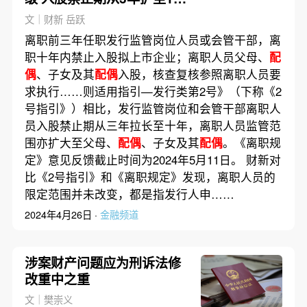
年、直系亲属入围
文｜财新 岳跃
离职前三年任职发行监管岗位人员或会管干部，离
职十年内禁止入股拟上市企业；离职人员父母、
配
偶
、子女及其
配偶
入股，核查复核参照离职人员要
求执行……则适用指引—发行类第2号》（下称《2
号指引》）相比，发行监管岗位和会管干部离职人
员入股禁止期从三年拉长至十年，离职人员监管范
围亦扩大至父母、
配偶
、子女及其
配偶
。《离职规
定》意见反馈截止时间为2024年5月11日。 财新对
比《2号指引》和《离职规定》发现，离职人员的
限定范围并未改变，都是指发行人申……
2024年4月26日 ·
金融频道
涉案财产问题应为刑诉法修
改重中之重
文｜樊崇义