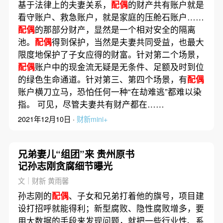
基于法律上的夫妻关系，
配偶
的财产共有账户就是
看守账户、救急账户，就是家庭的压舱石账户……
配偶
的那部分财产，显然是一个相对安全的隔离
池。
配偶
得到保护，当然是夫妻共同受益，也最大
限度地保护了子女应得的财富。针对第二个场景，
配偶
账户中的现金流无疑是无条件、足额及时到位
的绿色生命通道。针对第三、第四个场景，有
配偶
账户横刀立马，恐怕任何一种“在劫难逃”都难以染
指。 可见，尽管夫妻共有财产都在……
2021年12月10日 ·
财新mini+
兄弟妻儿“组团”来 贵州原书
记孙志刚贪腐细节曝光
文｜财新 黄雨馨
孙志刚的
配偶
、子女和兄弟打着他的旗号，项目建
设打招呼就能得利；新型腐败、隐性腐败增多，要
用大数据的手段来发现问题，就把一些行业性、系