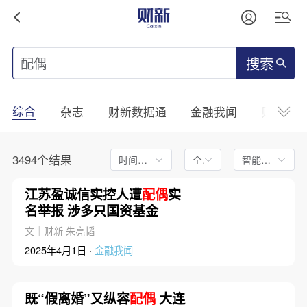
搜索
综合
杂志
财新数据通
金融我闻
财新mini
3494个结果
时间不限
全文
智能排序
江苏盈诚信实控人遭
配偶
实
名举报 涉多只国资基金
文｜财新 朱亮韬
2025年4月1日 ·
金融我闻
既“假离婚”又纵容
配偶
大连