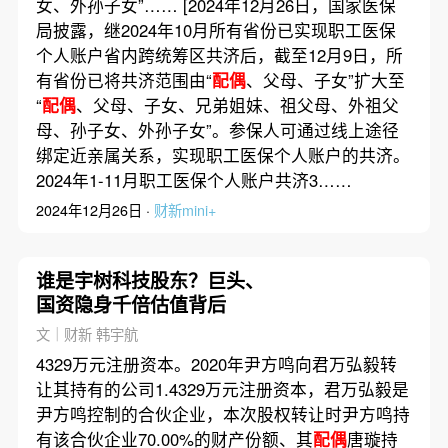
女、外孙子女”…… [2024年12月26日，国家医保
局披露，继2024年10月所有省份已实现职工医保
个人账户省内跨统筹区共济后，截至12月9日，所
有省份已将共济范围由“
配偶
、父母、子女”扩大至
“
配偶
、父母、子女、兄弟姐妹、祖父母、外祖父
母、孙子女、外孙子女”。参保人可通过线上途径
绑定近亲属关系，实现职工医保个人账户的共济。
2024年1-11月职工医保个人账户共济3……
2024年12月26日 ·
财新mini+
谁是宇树科技股东？巨头、
国资隐身千倍估值背后
文｜财新 韩宇航
4329万元注册资本。2020年尹方鸣向君万弘毅转
让其持有的公司1.4329万元注册资本，君万弘毅是
尹方鸣控制的合伙企业，本次股权转让时尹方鸣持
有该合伙企业70.00%的财产份额、其
配偶
唐璇持