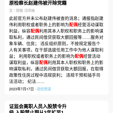
原检察长赵建伟被开除党籍
文｜财新 冯华妹
此前官方并未公布赵建伟被查的消息；通报指赵建
伟利用职权或者职务上的影响为
配偶
经营活动谋取
利益，纵容
配偶
利用其本人职权和职务上的影响谋
取私利，通过民间借贷获取大额回报等……服务对
象车辆、住房； 违反组织原则，不按规定报告个
人有关事项，在干部选拔任用工作中为他人谋取利
益； 利用职权或者职务上的影响为
配偶
经营活动
谋取利益，纵容
配偶
利用其本人职权和职务上的影
响谋取私利，通过民间借贷获取大额回报，在取得
政策性住房过程中违规获利； 违规干预和插手司
法活动； 纪法……
2023年7月17日 ·
政经频道
证监会离职人员入股禁令升
级 入股禁止期从3年扩至10