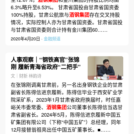
6.3%略升至6.53%。 甘肃省国投由甘肃省国资委
100%持股，甘肃公航旅与
酒钢集团
存在交叉持股
情况，实际控制人亦为甘肃省国资委。甘肃省国投
与甘肃省国资委则合计持有金川集团60……
2020年4月20日 ·
金融频道
人事观察｜“钢铁高官”张锦
刚 履新青海省政府“二把手”
文｜财新 林韵诗
在张锦刚调离甘肃前，另一名出身钢铁企业的甘肃
副省长陈得信进京履新。陈得信毕业于西安矿业学
院采矿系，2023年1月甘肃省政府换届时，时任嘉
峪关市委常委、
酒钢集团
公司董事长陈得信当选甘
肃省副省长。2024年5月，陈得信进京履新中国五
矿集团有限公司（下称“中国五矿”）总经理，同年
12月接替翁祖亮出任中国五矿董事长。■……