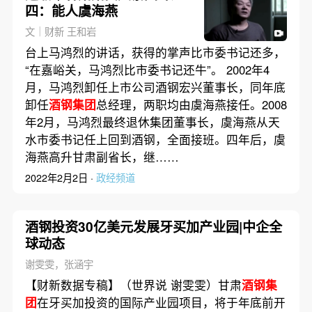
四：能人虞海燕
文｜财新 王和岩
台上马鸿烈的讲话，获得的掌声比市委书记还多，
“在嘉峪关，马鸿烈比市委书记还牛”。 2002年4
月，马鸿烈卸任上市公司酒钢宏兴董事长，同年底
卸任
酒钢集团
总经理，两职均由虞海燕接任。2008
年2月，马鸿烈最终退休集团董事长，虞海燕从天
水市委书记任上回到酒钢，全面接班。四年后，虞
海燕高升甘肃副省长，继……
2022年2月2日 ·
政经频道
酒钢投资30亿美元发展牙买加产业园|中企全
球动态
谢雯雯，张涵宇
【财新数据专稿】（世界说 谢雯雯）甘肃
酒钢集
团
在牙买加投资的国际产业园项目，将于年底前开