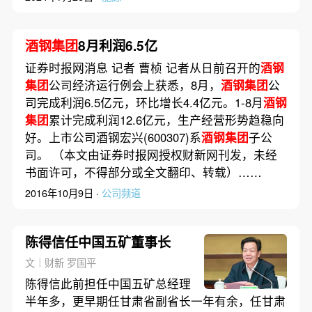
酒钢集团
8月利润6.5亿
证券时报网消息 记者 曹桢 记者从日前召开的
酒钢
集团
公司经济运行例会上获悉，8月，
酒钢集团
公
司完成利润6.5亿元，环比增长4.4亿元。1-8月
酒钢
集团
累计完成利润12.6亿元，生产经营形势趋稳向
好。上市公司酒钢宏兴(600307)系
酒钢集团
子公
司。 （本文由证券时报网授权财新网刊发，未经
书面许可，不得部分或全文翻印、转载）……
2016年10月9日 ·
公司频道
陈得信任中国五矿董事长
文｜财新 罗国平
陈得信此前担任中国五矿总经理
半年多，更早期任甘肃省副省长一年有余，任甘肃