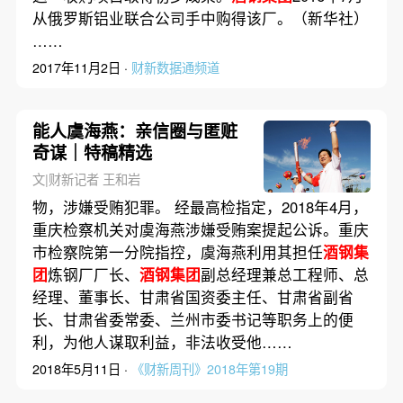
从俄罗斯铝业联合公司手中购得该厂。（新华社）
……
2017年11月2日 ·
财新数据通频道
能人虞海燕：亲信圈与匿赃
奇谋｜特稿精选
文|财新记者 王和岩
物，涉嫌受贿犯罪。 经最高检指定，2018年4月，
重庆检察机关对虞海燕涉嫌受贿案提起公诉。重庆
市检察院第一分院指控，虞海燕利用其担任
酒钢集
团
炼钢厂厂长、
酒钢集团
副总经理兼总工程师、总
经理、董事长、甘肃省国资委主任、甘肃省副省
长、甘肃省委常委、兰州市委书记等职务上的便
利，为他人谋取利益，非法收受他……
2018年5月11日 ·
《财新周刊》2018年第19期