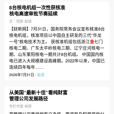
8台核电机组一次性获核准
核电高速审批节奏延续
文｜财新 赵煊
【财新网】7月31日，国务院常务会议宣布核准8台
核电机组，核准项目以中国自主研发的三代“华龙
一号”核电技术为主。 获核准机组包括浙江
金
七门
核电二期、广东太平岭核电三期、辽宁庄河核电一
期、山东莱阳核电一期共计8台机组。 中国国内核
电已进入大规模建设高峰期。2022年以来，中国已
连续四年每年……
2026年7月31日 ·
能源
从美国“最新十佳”看纯财富
管理公司发展路径
专栏作家 林羿
富管理公司普遍按客户净值、需求复杂程度提供分