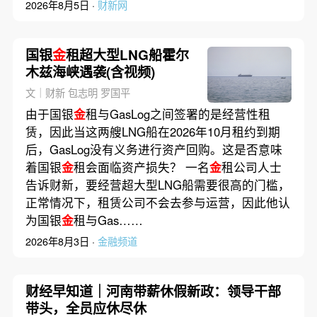
2026年8月5日 ·
财新网
国银
金
租超大型LNG船霍尔
木兹海峡遇袭(含视频)
文｜财新 包志明 罗国平
由于国银
金
租与GasLog之间签署的是经营性租
赁，因此当这两艘LNG船在2026年10月租约到期
后，GasLog没有义务进行资产回购。这是否意味
着国银
金
租会面临资产损失？ 一名
金
租公司人士
告诉财新，要经营超大型LNG船需要很高的门槛，
正常情况下，租赁公司不会去参与运营，因此他认
为国银
金
租与Gas……
2026年8月3日 ·
金融频道
财经早知道｜河南带薪休假新政：领导干部
带头，全员应休尽休