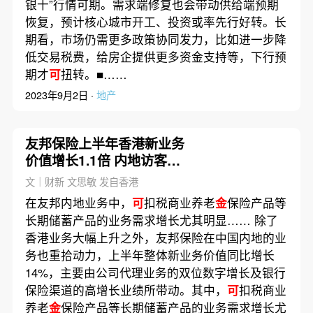
银十”行情可期。需求端修复也会带动供给端预期
恢复，预计核心城市开工、投资或率先行好转。长
期看，市场仍需更多政策协同发力，比如进一步降
低交易税费，给房企提供更多资金支持等，下行预
期才
可
扭转。■……
2023年9月2日 ·
地产
友邦保险上半年香港新业务
价值增长1.1倍 内地访客贡
献逾半｜星港钱潮
文｜财新 文思敏 发自香港
在友邦内地业务中，
可
扣税商业养老
金
保险产品等
长期储蓄产品的业务需求增长尤其明显…… 除了
香港业务大幅上升之外，友邦保险在中国内地的业
务也重拾动力，上半年整体新业务价值同比增长
14%，主要由公司代理业务的双位数字增长及银行
保险渠道的高增长业绩所带动。其中，
可
扣税商业
养老
金
保险产品等长期储蓄产品的业务需求增长尤