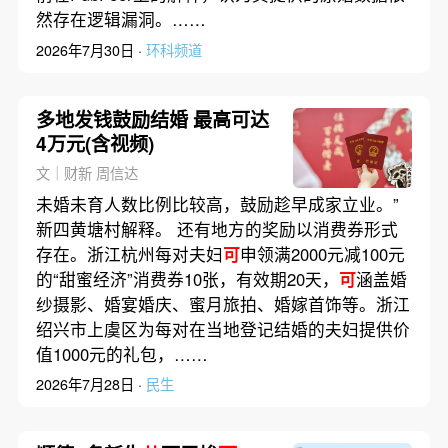
然存在逻辑漏洞。……
2026年7月30日 ·
环科频道
多地发钱鼓励结婚 最高可达
4万元(含视频)
文｜财新 周信达
未婚未育人数比例比较高，鼓励趁早成家立业。”
新四黄塘村解释。 还有地方的奖励以消费券形式
存在。浙江杭州每对夫妇
可
申领满2000元减100元
的“甜蜜经济”消费券10张，有效期20天，
可
涵盖婚
纱摄影、婚宴婚庆、蜜月旅拍、婚嫁首饰等。浙江
绍兴市上虞区为每对在当地登记结婚的夫妇提供价
值1000元的礼包，……
2026年7月28日 ·
民生