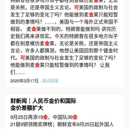
是关税，还是帝国主义言论。
可
美国的政制与社会
发生了足够的变化了吗？他能做到麦
金
莱只能短暂
做到的事情吗？……，美国与一个海外正式帝国不
相容。 麦
金
莱做不到的，特朗普能做到吗 讲完历
史我们再来讲现实。今天的特朗普在很多地方似乎
都在刻意模仿麦
金
莱，无论是关税，还是帝国主义
言论，许多人都猜测，他想让美国回到那个镀金时
代。
可
美国的政制与社会发生了足够的变化了吗？
他能做到麦
金
莱只能短暂做到的事情吗？ 让我
们……
2025年3月17日 ·
观点频道
财新闻｜人民币金价和国际
金价差额扩大
9月25日再添19
金
，中国队39
金
21银9铜领跑奖牌榜；朝鲜宣布9月25日起外国人