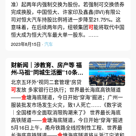
准）起两年内强制交换为股份。若强制可交换债券
完成换股，中国恒大、许家印及鑫鑫(BVI)有限公
司对恒大汽车持股比例将进一步降至21.75%。这
意味着，在后续两年内，纽顿集团
可
能将取代中国
恒大成为恒大汽车最大单一股东。……
2023年8月15日 ·
汽车
财新闻｜涉教育、房产等 福
州-马祖“同城生活圈”10条措
施发布
北京五环外“视同二套管理”房贷
可
发放 多家银行已执行；世界最长海底高铁隧道
——
金
塘海底隧道，今日开始“穿海”掘进；广州一
服装批发市场发生火灾，致1人死亡……《数字说
｜全国楼市全面取消限购潮来了》 世界最长海底
高铁隧道——
金
塘海底隧道，今日开始“穿海”掘进
5月16日上午，甬舟铁路全线控制性工程、世界最
长海底高铁隧道——
金
塘海底隧道将从浙江宁波和