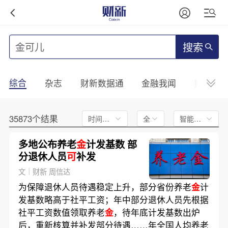
搜索
综合
杂志
财新数据通
金融我闻
财新mini
35873个结果
时间不限
全文
智能排序
多地公布养老
金
计发基数 部
分退休人员
可
补发
文｜财新 周信达
为保障退休人员待遇稳定上升，部分省份养老
金
计
发基数略高于社平工资；年中部分退休人员先根据
社平工资数值领取养老
金
，待年底计发基数出炉
后，重新核算并补发部分待遇……年全国人均养老