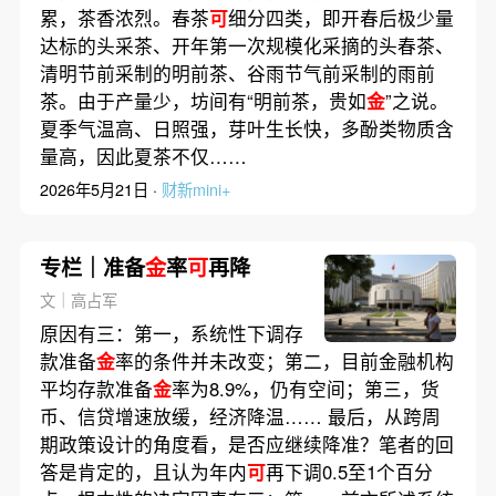
累，茶香浓烈。春茶
可
细分四类，即开春后极少量
达标的头采茶、开年第一次规模化采摘的头春茶、
清明节前采制的明前茶、谷雨节气前采制的雨前
茶。由于产量少，坊间有“明前茶，贵如
金
”之说。
夏季气温高、日照强，芽叶生长快，多酚类物质含
量高，因此夏茶不仅……
2026年5月21日 ·
财新mini+
专栏｜准备
金
率
可
再降
文｜高占军
原因有三：第一，系统性下调存
款准备
金
率的条件并未改变；第二，目前金融机构
平均存款准备
金
率为8.9%，仍有空间；第三，货
币、信贷增速放缓，经济降温…… 最后，从跨周
期政策设计的角度看，是否应继续降准？笔者的回
答是肯定的，且认为年内
可
再下调0.5至1个百分