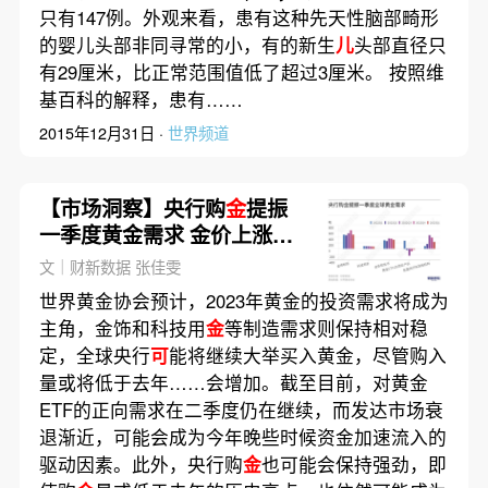
只有147例。外观来看，患有这种先天性脑部畸形
的婴儿头部非同寻常的小，有的新生
儿
头部直径只
有29厘米，比正常范围值低了超过3厘米。 按照维
基百科的解释，患有……
2015年12月31日 ·
世界频道
【市场洞察】央行购
金
提振
一季度黄金需求 金价上涨对
产业链影响几何？
文｜财新数据 张佳雯
世界黄金协会预计，2023年黄金的投资需求将成为
主角，金饰和科技用
金
等制造需求则保持相对稳
定，全球央行
可
能将继续大举买入黄金，尽管购入
量或将低于去年……会增加。截至目前，对黄金
ETF的正向需求在二季度仍在继续，而发达市场衰
退渐近，可能会成为今年晚些时候资金加速流入的
驱动因素。此外，央行购
金
也可能会保持强劲，即