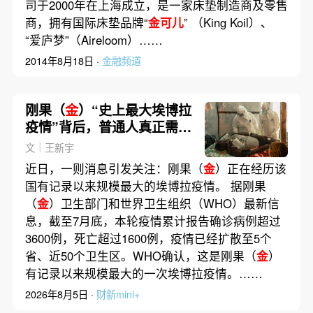
司于2000年在上海成立，是一家床垫制造商及零售
商，拥有国际床垫品牌“
金可儿
” （King Koil）、
“爱庐梦”（Aireloom）……
2014年8月18日 ·
金融频道
刚果（
金
）“史上最大埃博拉
疫情”背后，普通人真正需要
知道什么？｜健保
文｜王新宇
近日，一则消息引发关注：刚果（
金
）正在经历该
国有记录以来规模最大的埃博拉疫情。 据刚果
（
金
）卫生部门和世界卫生组织（WHO）最新信
息，截至7月底，本轮疫情累计报告确诊病例超过
3600例，死亡超过1600例，疫情已经扩散至5个
省、近50个卫生区。WHO确认，这是刚果（
金
）
有记录以来规模最大的一次埃博拉疫情。……
2026年8月5日 ·
财新mini+