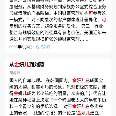
层服务，从基础财务规划到家族办公室式综合服务
形成清晰的产品阶梯。中国财富管理机构
可
参考这
一模式，针对不同层次的客户群体设计差异化、
可
复制的服务方案，避免服务同质化。 第三，行业
整合与规模效应的路径具有参考价值。美国近年来
通过并购实现规模扩张的纯财富管理……
2026年8月6日 ·
观点频道
从
金
妍
儿
到刘翔
胡海云
国人的自卑心理。 在韩国国内，
金
妍
儿
已成国宝
级的人物。甜美乖巧的形象，乐观积极的态度，使
得
金
妍
儿
成为老少统吃的明星，众多的广告代言让
她在某种程度上决定了一个韩国老太太的早餐牛奶
和一个青少年的手机选择。 对于
金
妍
儿
在冬奥会
上的表演，《纽约时报》的评论是“
金
妍
儿
建立了