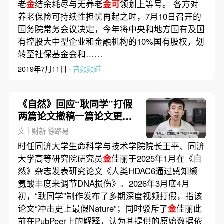
老
金
结余耗尽与无养老
金可
领划上等号。 各方对
养老保险可持续性担忧再起之时，7月10日召开的
国务院常务会议决定，今年将中央和地方国有及国
有控股大中型企业和金融机构的10%国有股权，划
转至社保基金会和……
2019年7月11日 ·
音频频道
《自然》回应“耿同学”打假
两篇论文撤稿一篇论文更正
(含视频)
文｜财新 徐路易
时任同济大学生命科学与技术学院院长王平、同济
大学高等研究院研究员
金
佳丽于2025年1月在《自
然》杂志发表研究论文《人类HDAC6通过感知缬
氨酸丰度来调节DNA损伤》。2026年3月底4月
初，“耿同学”制作发布了多期深度视频打假，指该
论文“冲击史上最假Nature”；同时驳斥了
金
佳丽此
前在PubPeer上的解释，认为其提供的原始数据依