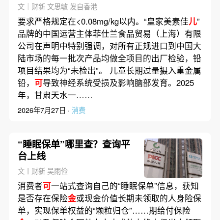
文｜财新 文思敏 发自香港
要求严格规定在<0.08mg/kg以内。“皇家美素佳
儿
”
品牌的中国运营主体菲仕兰食品贸易（上海）有限
公司在声明中特别强调，对所有正规进口到中国大
陆市场的每一批次产品均做全项目的出厂检验，铅
项目结果均为“未检出”。 儿童长期过量摄入重金属
铅，
可
导致神经系统受损及影响脑部发育。2025
年，甘肃天水一……
2026年7月27日 ·
消费
“睡眠保单”哪里查？查询平
台上线
文丨财新 吴雨俭
消费者
可
一站式查询自己的“睡眠保单”信息，获知
是否存在保险
金
或现金价值长期未领取的人身险保
单，实现保单权益的“颗粒归仓”……期给付保险