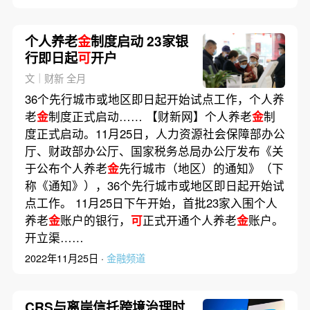
个人养老
金
制度启动 23家银
行即日起
可
开户
文｜财新 全月
36个先行城市或地区即日起开始试点工作，个人养
老
金
制度正式启动…… 【财新网】个人养老
金
制
度正式启动。11月25日，人力资源社会保障部办公
厅、财政部办公厅、国家税务总局办公厅发布《关
于公布个人养老
金
先行城市（地区）的通知》（下
称《通知》），36个先行城市或地区即日起开始试
点工作。 11月25日下午开始，首批23家入围个人
养老
金
账户的银行，
可
正式开通个人养老
金
账户。
开立渠……
2022年11月25日 ·
金融频道
CRS与离岸信托跨境治理时