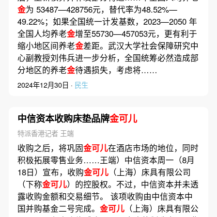
金
为 53487—428756元，替代率为48.52%—
49.22%；如果全国统一计发基数，2023—2050 年
全国人均养老
金
增至55730—457053元，更有利于
缩小地区间养老
金
差距。武汉大学社会保障研究中
心副教授刘伟兵进一步分析，全国统筹必然造成部
分地区的养老
金
待遇损失，考虑将……
2024年12月30日 ·
民生
中信资本收购床垫品牌
金可儿
特派香港记者 王端
收购之后，将巩固
金可儿
在酒店市场的地位，同时
积极拓展零售业务……王端）中信资本周一（8月
18日）宣布，收购
金可儿
（上海）床具有限公司
（下称
金可儿
）的控股权。不过，中信资本并未透
露收购金额和交易细节。 该项收购由中信资本中
国并购基金二号完成。
金可儿
（上海）床具有限公