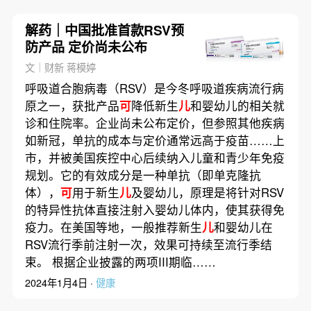
解药｜中国批准首款RSV预
防产品 定价尚未公布
文｜财新 蒋模婷
呼吸道合胞病毒（RSV）是今冬呼吸道疾病流行病
原之一，获批产品
可
降低新生
儿
和婴幼儿的相关就
诊和住院率。企业尚未公布定价，但参照其他疾病
如新冠，单抗的成本与定价通常远高于疫苗……上
市，并被美国疾控中心后续纳入儿童和青少年免疫
规划。它的有效成分是一种单抗（即单克隆抗
体），
可
用于新生
儿
及婴幼儿，原理是将针对RSV
的特异性抗体直接注射入婴幼儿体内，使其获得免
疫力。在美国等地，一般推荐新生
儿
和婴幼儿在
RSV流行季前注射一次，效果可持续至流行季结
束。 根据企业披露的两项III期临……
2024年1月4日 ·
健康