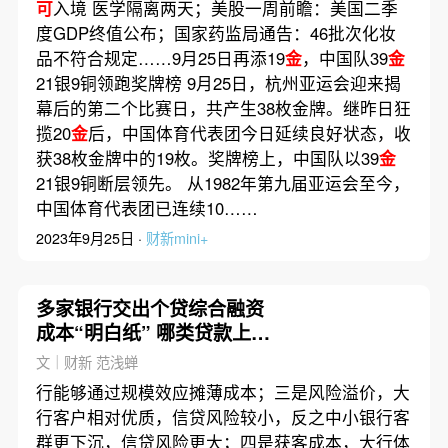
可
入境 医学隔离两天；美股一周前瞻：美国二季
度GDP终值公布；国家药监局通告：46批次化妆
品不符合规定……9月25日再添19
金
，中国队39
金
21银9铜领跑奖牌榜 9月25日，杭州亚运会迎来揭
幕后的第二个比赛日，共产生38枚金牌。继昨日狂
揽20
金
后，中国体育代表团今日延续良好状态，收
获38枚金牌中的19枚。奖牌榜上，中国队以39
金
21银9铜断层领先。 从1982年第九届亚运会至今，
中国体育代表团已连续10……
2023年9月25日 ·
财新mini+
多家银行交出个贷综合融资
成本“明白纸” 哪类贷款上限
最高24%？
文｜财新 范浅蝉
行能够通过规模效应摊薄成本；三是风险溢价，大
行客户相对优质，信贷风险较小，反之中小银行客
群更下沉，信贷风险更大；四是获客成本，大行体