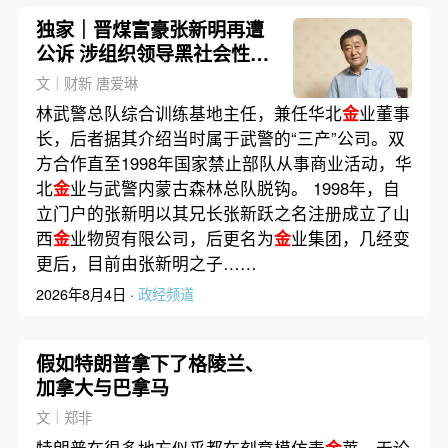
独家｜晋煤富豪张新明再遭
公诉 涉组织领导黑社会性质
组织等17宗罪名
文｜财新 唐爱琳
林武警总队综合训练基地主任，兼任华北
金
业董事
长，后者据其介绍当时属于武警的“三产”公司。双
方合作直至1998年国家禁止部队从事商业活动，华
北
金
业与武警内蒙古森林总队脱钩。 1998年，自
立门户的张新明以其兄长张新跃之名注册成立了山
西
金
业物贸有限公司，后更名为
金
业集团，几经变
更后，目前由张新明之子……
2026年8月4日 ·
政经频道
假如特朗普拿下了格陵兰、
加拿大与巴拿马
文｜郑非
特朗普在很多地方似乎都在刻意模仿麦
金
莱，无论