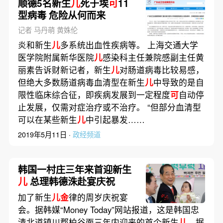
顺德5名新生
儿
死于埃
可
11
型病毒 危险从何而来
记者 马丹萌 黄姝伦
炎和新生
儿
多系统出血性疾病等。 上海交通大学
医学院附属新华医院
儿
感染科主任兼院感副主任黄
丽素告诉财新记者，新生
儿
对肠道病毒比较易感，
但绝大多数肠道病毒血清型在新生
儿
中导致的是自
限性临床综合征，即疾病发展到一定程度
可
自动停
止发展，仅需对症治疗或不治疗。 “但部分血清型
可以在某些新生
儿
中引起暴发……
2019年5月11日 ·
政经频道
韩国一村庄三年来首迎新生
儿
总理韩德洙赴宴庆祝
加了新生
儿金
律的周岁庆祝宴
会。据韩媒“Money Today”网站报道，这是韩国忠
清北道镇川郡柏谷面三年内迎来的首个新生
儿
。据