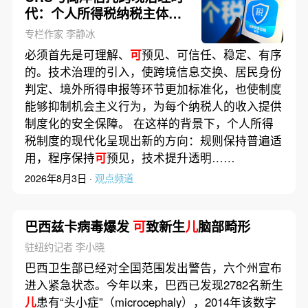
代：个人所得税纳税主体的
技术化识别
专栏作家 李静冰
必须首先是可理解、
可
预见、可信任、稳定、有序
的。技术治理的引入，使跨境信息交换、居民身份
判定、境外所得申报等环节更加标准化，也使制度
能够抑制机会主义行为，为每个纳税人的收入提供
制度化的安全保障。 在这样的背景下，个人所得
税制度的现代化呈现出新的方向：规则保持普遍适
用，程序保持
可
预见，技术提升透明……
2026年8月3日 ·
观点频道
巴西兹卡病毒爆发
可
致新生
儿
脑部畸形
驻纽约记者 李小晓
巴西卫生部已经对全国范围发出警告，六个州宣布
进入紧急状态。今年以来，巴西已发现2782名新生
儿
患有“头小症”（microcephaly），2014年该数字