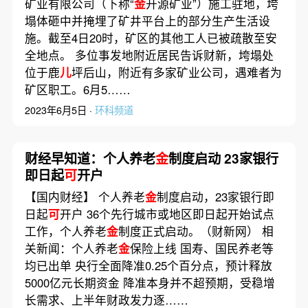
矿业有限公司（下称“
金
开源矿业”）施工驻地，垮
塌体砸中并掩埋了矿井平台上的部分生产生活设
施。截至4日20时，矿区的其他工人已被疏散至安
全地点。 多位事发地附近居民告诉财新，垮塌处
位于鹿
儿
坪后山，附近有多家矿业公司，遇难者为
矿区职工。6月5……
2023年6月5日 ·
环科频道
财经早知道：个人养老
金
制度启动 23家银行
即日起
可
开户
【国内财经】 个人养老
金
制度启动，23家银行即
日起
可
开户 36个先行城市或地区即日起开始试点
工作，个人养老
金
制度正式启动。（财新网） 相
关新闻：个人养老
金
保险上线 国寿、国民养老等
均已出单 央行全面降准0.25个百分点，预计释放
5000亿元长期资金 降准本身并不超预期，受稳增
长需求、上半年财政发力逐……