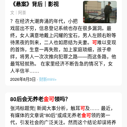
《悬案》背后｜影视
文｜阿茶
？在经济大潮奔涌的年代，小把
戏层出不穷，信息登记系统也存在很多漏洞。最
终，女人满意地戴上闪耀的宝石，男人左顾右盼等
待黑夜的到来，二人也如愿结为夫妻。
可
难以变现
的首饰，生意一再失败，加上家庭琐细，孩子牵
绊，将男人一次次推向犯罪之路——而这条路，他
最驾轻就熟。 在家里经济不断告急的情况下，女
人半信半……
2026年8月3日 ·
财新mini+
80后会无养老
金可
领吗？
张鸿标题党| 新闻大事分析，触耳
可
及…… 最近，
有媒体的文章说“80后”或成无养老
金可
领的第一
代，引发社会的广泛关注。然而这个结论却误将养