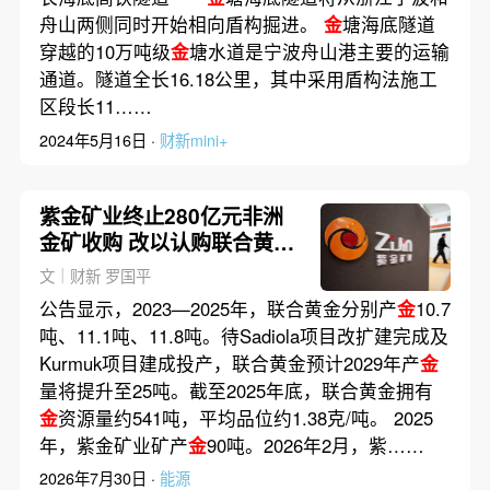
舟山两侧同时开始相向盾构掘进。
金
塘海底隧道
穿越的10万吨级
金
塘水道是宁波舟山港主要的运输
通道。隧道全长16.18公里，其中采用盾构法施工
区段长11……
2024年5月16日 ·
财新mini+
紫金矿业终止280亿元非洲
金矿收购 改以认购联合黄金
9.2%股权｜出海·投资
文｜财新 罗国平
公告显示，2023—2025年，联合黄金分别产
金
10.7
吨、11.1吨、11.8吨。待Sadiola项目改扩建完成及
Kurmuk项目建成投产，联合黄金预计2029年产
金
量将提升至25吨。截至2025年底，联合黄金拥有
金
资源量约541吨，平均品位约1.38克/吨。 2025
年，紫金矿业矿产
金
90吨。2026年2月，紫……
2026年7月30日 ·
能源