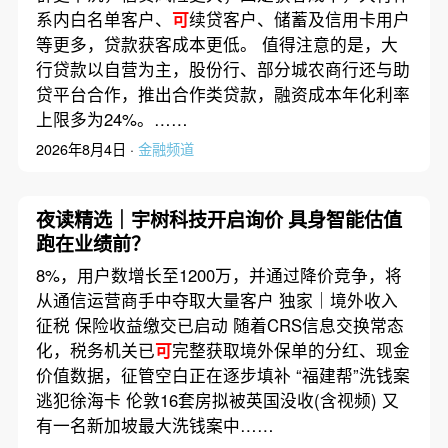
系内白名单客户、
可
续贷客户、储蓄及信用卡用户
等更多，贷款获客成本更低。 值得注意的是，大
行贷款以自营为主，股份行、部分城农商行还与助
贷平台合作，推出合作类贷款，融资成本年化利率
上限多为24%。……
2026年8月4日 ·
金融频道
夜读精选｜宇树科技开启询价 具身智能估值
跑在业绩前？
8%，用户数增长至1200万，并通过降价竞争，将
从通信运营商手中夺取大量客户 独家｜境外收入
征税 保险收益缴交已启动 随着CRS信息交换常态
化，税务机关已
可
完整获取境外保单的分红、现金
价值数据，征管空白正在逐步填补 “福建帮”洗钱案
逃犯徐海卡 伦敦16套房拟被英国没收(含视频) 又
有一名新加坡最大洗钱案中……