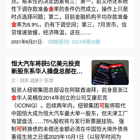
点。根本性的决定因素有三：第一，前文所述系统
性下调存款准备
金
率的条件仍然成立，操作上只是
时点选择问题；第二，目前金融机构平均存款准备
金
率为8.9%，仍有下调空间；第三，7月货币、信
贷增速放缓，经济降温，这在……
2021年8月21日 ·
《财新周刊》2021年第33期
恒大汽车将获5亿美元投资
新股东系华人操盘总部在迪
拜
文｜财新 戚展宁 陈博
投资人纽顿集团总部设在阿联酋迪拜，前身是浙江
金
华人吴楠在2014年创立的公司艾康尼克
（ICONIQ）。后续两年内，纽顿集团
可
能将取代
中国恒大成为恒大汽车最大单一股东，但天津工厂
有望盘活……75%股权将与发行新票据挂钩。 强
制
可
转换债的未偿还金额必须在中国恒大境外债务
重组生效之日或2023年10月1日（以较早时间为