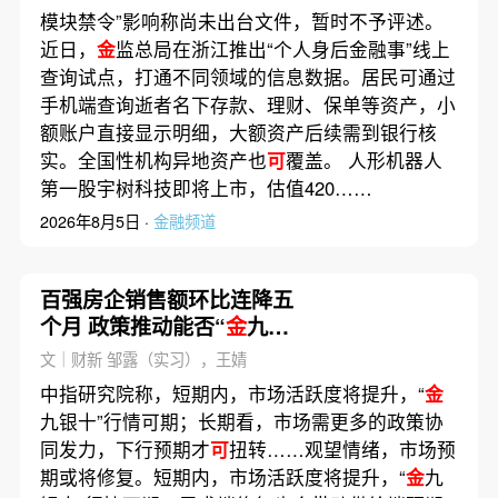
模块禁令”影响称尚未出台文件，暂时不予评述。
近日，
金
监总局在浙江推出“个人身后金融事”线上
查询试点，打通不同领域的信息数据。居民可通过
手机端查询逝者名下存款、理财、保单等资产，小
额账户直接显示明细，大额资产后续需到银行核
实。全国性机构异地资产也
可
覆盖。 人形机器人
第一股宇树科技即将上市，估值420……
2026年8月5日 ·
金融频道
百强房企销售额环比连降五
个月 政策推动能否“
金
九银
十”再现？
文｜财新 邹露（实习），王婧
中指研究院称，短期内，市场活跃度将提升，“
金
九银十”行情可期；长期看，市场需更多的政策协
同发力，下行预期才
可
扭转……观望情绪，市场预
期或将修复。短期内，市场活跃度将提升，“
金
九