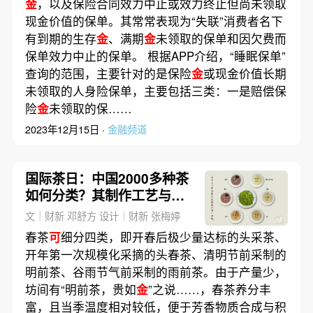
金
，以及保险合同效力中止或效力终止但尚未领取
现金价值的保单。其常常表现为“失联”消费者名下
有到期的生存
金
、满期
金
未领取的保单和因欠费而
保单效力中止的保单。 根据APP介绍，“睡眠保单”
查询的范围，主要针对的是保险
金
或现金价值长期
未领取的人身险保单，主要包括三类：一是赔偿保
险
金
未领取的保……
2023年12月15日 ·
金融频道
国际茶日：中国2000多种茶
如何分类？其制作工艺与品
鉴方法有何不同｜饮食
文｜财新 邓舒方 设计｜财新 张梅婷
春茶
可
细分四类，即开春后极少量达标的头采茶、
开年第一次规模化采摘的头春茶、清明节前采制的
明前茶、谷雨节气前采制的雨前茶。由于产量少，
坊间有“明前茶，贵如
金
”之说……，春茶养分丰
富，且当季温度相对较低，便于芳香物质合成与积