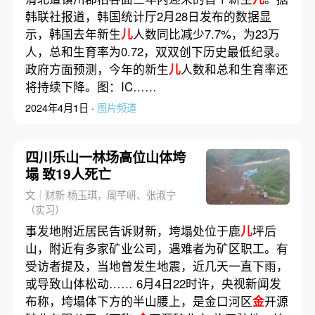
韩联社报道，韩国统计厅2月28日发布的数据显
示，韩国去年新生
儿
人数同比减少7.7%，为23万
人，总和生育率为0.72，双双创下历史最低纪录。
政府方面预测，今年的新生
儿
人数和总和生育率还
将持续下降。图：IC……
2024年4月1日 ·
图片频道
四川乐山一林场高位山体垮
塌 致19人死亡
文｜财新 杨玉琪，周芊岍、张淑宁
（实习）
事发地附近居民告诉财新，垮塌处位于鹿
儿
坪后
山，附近有多家矿业公司，遇难者为矿区职工。有
受访者提及，当地曾发生地震，近几天一直下雨，
或导致山体松动…… 6月4日22时许，央视新闻发
布称，垮塌体下方的半山腰上，是金口河区
金
开源