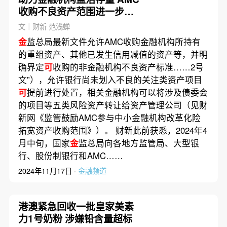
收购不良资产范围进一步扩
大
文｜财新 范浅蝉
金
监总局最新文件允许AMC收购金融机构所持有
的重组资产、其他已发生信用减值的资产等，并明
确界定
可
收购的非金融机构不良资产标准……2号
文”），允许银行尚未划入不良的关注类资产项目
可
提前进行处置，相关金融机构可以将涉及债委会
的项目等五类风险资产转让给资产管理公司（见财
新网《监管鼓励AMC参与中小金融机构改革化险
拓宽资产收购范围》）。 财新此前获悉，2024年4
月中旬，国家
金
监总局向各地方监管局、大型银
行、股份制银行和AMC……
2024年11月17日 ·
金融频道
港澳紧急回收一批皇家美素
力1号奶粉 涉嫌铅含量超标