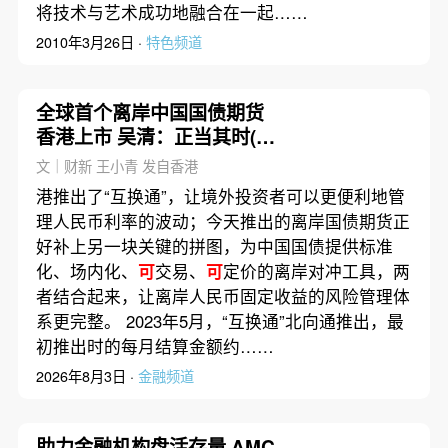
将技术与艺术成功地融合在一起……
2010年3月26日 ·
特色频道
全球首个离岸中国国债期货
香港上市 吴清：正当其时(含
视频)
文｜财新 王小青 发自香港
港推出了“互换通”，让境外投资者可以更便利地管
理人民币利率的波动；今天推出的离岸国债期货正
好补上另一块关键的拼图，为中国国债提供标准
化、场内化、
可
交易、
可
定价的离岸对冲工具，两
者结合起来，让离岸人民币固定收益的风险管理体
系更完整。 2023年5月，“互换通”北向通推出，最
初推出时的每月结算金额约……
2026年8月3日 ·
金融频道
助力金融机构盘活存量 AMC