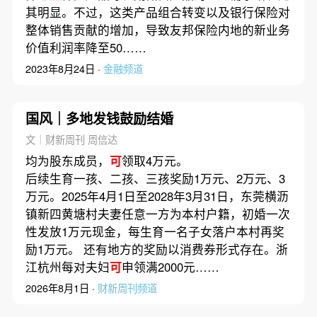
其明显。不过，这类产品组合转变以及银行保险对
整体销售贡献的增加，导致友邦保险内地的新业务
价值利润率降至50……
2023年8月24日 ·
金融频道
国风｜多地发钱鼓励结婚
文｜财新周刊 周信达
均为股东成员，
可
领取4万元。
后续生育一孩、二孩、三孩奖励1万元、2万元、3
万元。2025年4月1日至2028年3月31日，东莞横沥
镇新四黄塘村夫妻任意一方为本村户籍，初婚一次
性发放1万元现金，每生育一名子女落户本村再奖
励1万元。 还有地方的奖励以消费券形式存在。浙
江杭州每对夫妇
可
申领满2000元……
2026年8月1日 ·
财新周刊频道