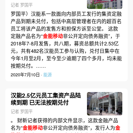
记者 罗国平
罗国平）汉能系一款面向内部员工发行的集资定融
产品到期未兑付，包括中高层管理者在内的超百名
员工将该产品的发售方和担保方诉至公堂。 这款
定融产品名为“
金能移动
非公开定向债务融资”，于
2018年7-8月发售，共八期，募资总额共计2.53亿
元，共有482名汉能员工参与认购，兑付日集中在
今年1月至2月，至今至少逾期了四个多月，均未能
按期兑付。……
2020年7月10日 ·
能源
汉能2.5亿元员工集资产品陆
续到期 已无法按期兑付
记者 罗国平
。 财新记者获得的内部文件显示，这款金融产品
名为“
金能移动
非公开定向债务融资”，发行人为
金