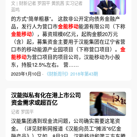
文 | 财新记者 罗国平 黄凯茜 实习记者
蓝鸣
的方式“简单粗暴”。 这款非公开定向债务金融产
品，发行人为营口市
金能移动
能源有限公司（下称
金能移动
），募资规模6亿元，起购金额20万元
（含）起，募集资金主要用于汉能集团在辽宁省营
口市的移动能源产业园项目（下称营口项目）。
金
能移动
为营口项目的项目公司，汉能移动为小股
东，持股12.5%左右。 营……
2023年1月10日 ·
《财新周刊》2018年第43期
汉能拟私有化在港上市公司
资金需求或超百亿
记者 罗国平
汉能集团遇到现金流问题，公司确实需要这笔资
金。（详见财新网报道《汉能向员工"摊派"6亿金
融产品》）又如，8月2日，汉能移动和第三方东腾