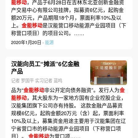
能移动
，产品于6月28日在吉林东北亚创新金融资
产交易中心有限公司挂牌，拟募资6亿元，起购金
额20万元，产品期限18个月，票面利率10%及以
上。
金能移动
是汉能营口移动能源产业园项目（下
称营口项目）的项目公司。……
2020年1月20日 ·
能源
汉能向员工“摊派”6亿金融
产品
记者 罗国平 实习记者 蓝鸣
品为“
金能移动
非公开定向债务融资”。发行人为
金
能移动
，其大股东为一家地方国有企业控股企业，
汉能集团旗下公司亦有持股。 这款金融产品募资
规模6亿元，起购金额20万元（含）起，票面利率
10%及以上，募集资金用途主要用于汉能集团在辽
宁省营口市的移动能源产业园项目（下称营口项
目）。
金能移动
为营口项……