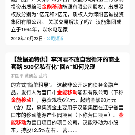
投资出质绵阳
金能移动
能源有限公司股权，出质股
权数分别为1亿元和2亿元，质权人为绵阳富诚投资
集团有限公司。 关联交易解决了吗？ 汉能集团成
立于1994年，以水电起家……
2018年10月23日 ·
公司频道
【数据通特供】李河君不改自我循环的商业
套路 500亿私有化“回A”如何兑现
罗国平 黄凯茜 蓝鸣
的方式“简单粗暴”。 这款非公开定向债务金融产
品，发行人为营口市
金能移动
能源有限公司（下称
金能移动
），募资规模6亿元，起购金额20万元
（含）起，募集资金主要用于汉能集团在辽宁省营
口市的移动能源产业园项目（下称营口项目）。
金
能移动
为营口项目的项目公司，汉能移动为小股
东，持股12.5%左右。 营……