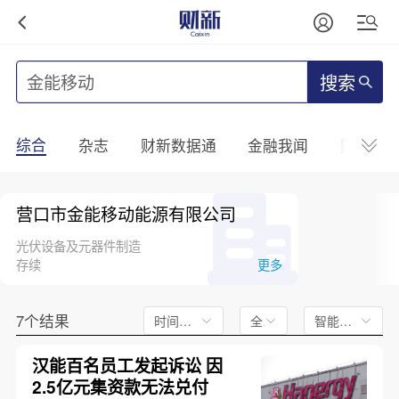
搜索
综合
杂志
财新数据通
金融我闻
财新mini
营口市金能移动能源有限公司
光伏设备及元器件制造
存续
更多
7个结果
时间不限
全文
智能排序
汉能百名员工发起诉讼 因
2.5亿元集资款无法兑付