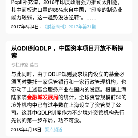
Popli补充道，2016年印度政府强力推动太阳能，
其中面板进口量的88%来自中国，“印度的制造业
能力较弱，这一趋势没法逆转”。……
2017年8月4日 ·
《财新周刊》2017年第31期
从QDII到QDLP ，中国资本项目开放不断探
索
专栏作家 葛音
与此同时，由于QDLP规则要求境内设立的基金必
须同时委托一家保管银行和一家行政管理机构，也
带动了上述基金服务产业在国内的发展。根据上海
陆家嘴
金融城发展局
的统计，全球资管规模前50的
境外机构中已有过半数在上海设立了资管类子公
司。这其中QDLP制度作为不少境外资管机构先行
先试的第一步布局，功不可没。……
2018年4月16日 ·
观点频道