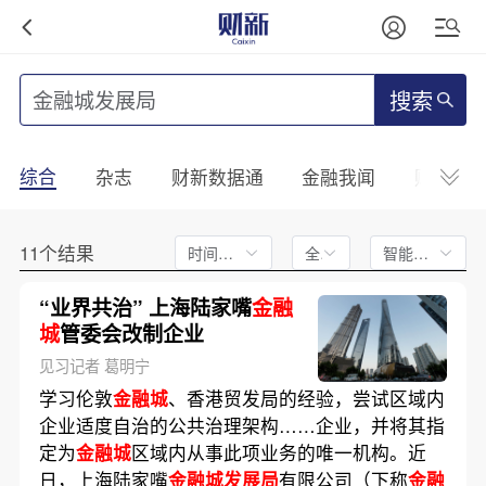
搜索
综合
杂志
财新数据通
金融我闻
财新mini
11个结果
时间不限
全文
智能排序
“业界共治” 上海陆家嘴
金融
城
管委会改制企业
见习记者 葛明宁
学习伦敦
金融城
、香港贸发局的经验，尝试区域内
企业适度自治的公共治理架构……企业，并将其指
定为
金融城
区域内从事此项业务的唯一机构。近
日，上海陆家嘴
金融城发展局
有限公司（下称
金融