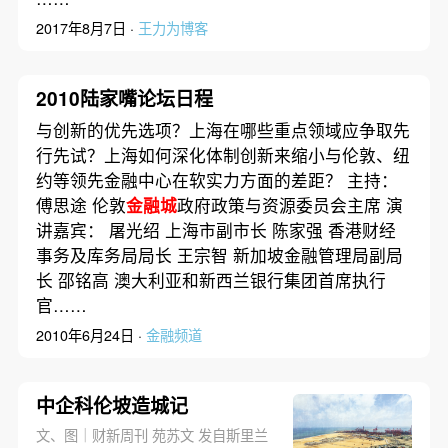
2017年8月7日 ·
王力为博客
2010陆家嘴论坛日程
与创新的优先选项？上海在哪些重点领域应争取先
行先试？上海如何深化体制创新来缩小与伦敦、纽
约等领先金融中心在软实力方面的差距？ 主持：
傅思途 伦敦
金融城
政府政策与资源委员会主席 演
讲嘉宾： 屠光绍 上海市副市长 陈家强 香港财经
事务及库务局局长 王宗智 新加坡金融管理局副局
长 邵铭高 澳大利亚和新西兰银行集团首席执行
官……
2010年6月24日 ·
金融频道
中企科伦坡造城记
文、图｜财新周刊 苑苏文 发自斯里兰