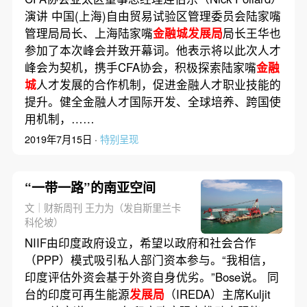
演讲 中国(上海)自由贸易试验区管理委员会陆家嘴
管理局局长、上海陆家嘴
金融城发展局
局长王华也
参加了本次峰会并致开幕词。他表示将以此次人才
峰会为契机，携手CFA协会，积极探索陆家嘴
金融
城
人才发展的合作机制，促进金融人才职业技能的
提升。健全金融人才国际开发、全球培养、跨国使
用机制，……
2019年7月15日 ·
特别呈现
“一带一路”的南亚空间
文｜财新周刊 王力为（发自斯里兰卡
科伦坡）
NIIF由印度政府设立，希望以政府和社会合作
（PPP）模式吸引私人部门资本参与。“我相信，
印度评估外资会基于外资自身优劣。”Bose说。 同
台的印度可再生能源
发展局
（IREDA）主席Kuljit