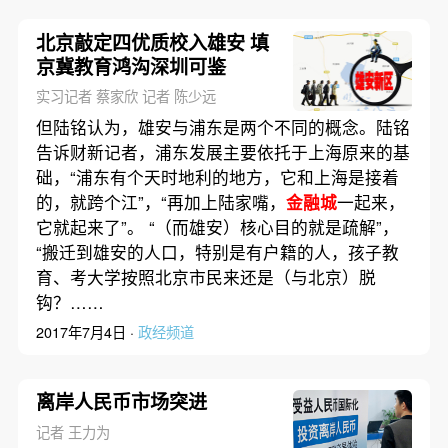
北京敲定四优质校入雄安 填
京冀教育鸿沟深圳可鉴
实习记者 蔡家欣 记者 陈少远
但陆铭认为，雄安与浦东是两个不同的概念。陆铭
告诉财新记者，浦东发展主要依托于上海原来的基
础，“浦东有个天时地利的地方，它和上海是接着
的，就跨个江”，“再加上陆家嘴，
金融城
一起来，
它就起来了”。 “（而雄安）核心目的就是疏解”，
“搬迁到雄安的人口，特别是有户籍的人，孩子教
育、考大学按照北京市民来还是（与北京）脱
钩？……
2017年7月4日 ·
政经频道
离岸人民币市场突进
记者 王力为