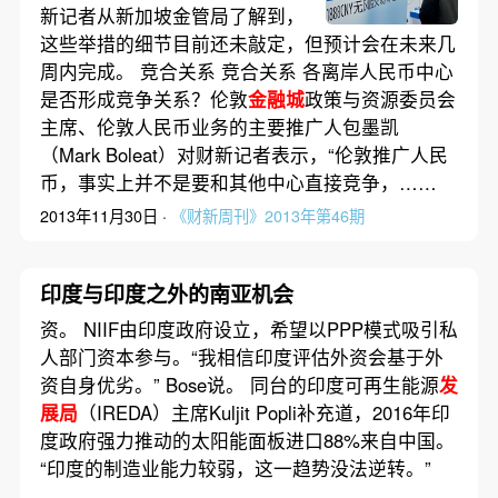
新记者从新加坡金管局了解到，
这些举措的细节目前还未敲定，但预计会在未来几
周内完成。 竞合关系 竞合关系 各离岸人民币中心
是否形成竞争关系？伦敦
金融城
政策与资源委员会
主席、伦敦人民币业务的主要推广人包墨凯
（Mark Boleat）对财新记者表示，“伦敦推广人民
币，事实上并不是要和其他中心直接竞争，……
2013年11月30日 ·
《财新周刊》2013年第46期
印度与印度之外的南亚机会
资。 NIIF由印度政府设立，希望以PPP模式吸引私
人部门资本参与。“我相信印度评估外资会基于外
资自身优劣。” Bose说。 同台的印度可再生能源
发
展局
（IREDA）主席Kuljit Popli补充道，2016年印
度政府强力推动的太阳能面板进口88%来自中国。
“印度的制造业能力较弱，这一趋势没法逆转。”
……