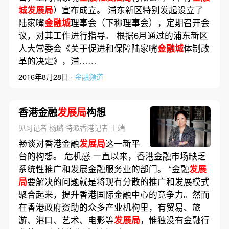
城发展局
）宣布成立。 浦东新区特别发起设立了
陆家嘴
金融城
理事会（下称理事会），定期召开会
议，对其工作进行指导。 根据6月通过的浦东新区
人大常委会《关于促进和保障陆家嘴
金融城
体制改
革的决定》，浦……
2016年8月28日 ·
金融频道
香港金融
发展局
构想
见习记者 杨璐 特派香港记者 王端
畅谈对香港金融
发展局
这一新平
台的构想。 危机感 一直以来，香港金融市场缺乏
系统性推广和发展金融服务业的部门。 “金融
发展
局
要解决的问题就是将现有分散的推广和发展模式
聚合起来，提升香港国际金融中心的竞争力。然而
在香港政府资助的众多产业机构里，有贸易、旅
游、港口、艺术、电影等
发展局
，惟独没有金融行