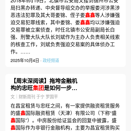
2018年9月19日，北镇市公安局又接到锦州市公安
局扫黑办转递、中央督导组交办的举报娄河涉黑涉
恶违法犯罪及其大哥娄锦、侄子娄
鑫鑫
等人涉嫌强
迫交易犯罪线索，其中娄锦、娄
鑫鑫
均以涉嫌强迫
交易罪被立案侦查，时任北镇市公安局副局长白
强、刑警大队大队长刘斌作为主办人负责相关线索
的核查工作，刘斌负责强迫交易案的具体侦办工
作。……
2025年10月4日 ·
政经频道
【周末深阅读】拖垮金融机
构的忠旺
集团
是如何一步步
坍塌的
文｜财新周刊 于宁 罗国平
在昌宜租赁与忠旺之间，有一家提供融资租赁服务
的盛
鑫
国际融资租赁（天津）有限公司（下称“盛
鑫
国际”）。中房股份给证监会的回复中披露，盛
鑫
国际作为非银行金融机构，主要为昌宜租赁购买