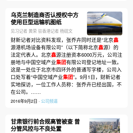
乌克兰制造商否认授权中方
使用巨型运输机图纸
见习记者 黄荣 驻香港记者 杨砚文
财新记者对比资料发现，张乔卉同时还是“北京
鑫
源港机场设备有限公司”（以下简称北京
鑫
源）的
法定代表人。北京
鑫
源注册资本6000万元，公司注
册地与中国空域产业
集团
有限公司登记地址一致。
这是一处位于北京市四环外的普通写字楼，公司入
口处写着“中国空域产业
集团
”。9月1日，财新记者
实地探访，一位工作人员称：张乔卉已经出国，不
在公司。……
2016年9月2日 ·
公司频道
甘肃银行前合规高管被查 曾
分管风控与不良处置