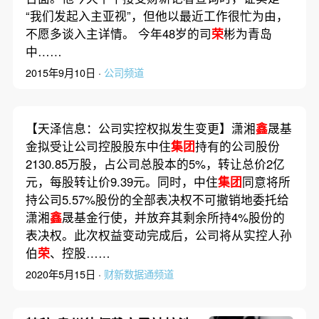
“我们发起入主亚视”，但他以最近工作很忙为由，
不愿多谈入主详情。 今年48岁的司
荣
彬为青岛
中……
2015年9月10日 ·
公司频道
【天泽信息：公司实控权拟发生变更】潇湘
鑫
晟基
金拟受让公司控股股东中住
集团
持有的公司股份
2130.85万股，占公司总股本的5%，转让总价2亿
元，每股转让价9.39元。同时，中住
集团
同意将所
持公司5.57%股份的全部表决权不可撤销地委托给
潇湘
鑫
晟基金行使，并放弃其剩余所持4%股份的
表决权。此次权益变动完成后，公司将从实控人孙
伯
荣
、控股……
2020年5月15日 ·
财新数据通频道