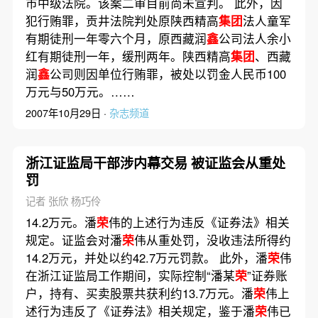
市中级法院。该案二审目前尚未宣判。 此外，因
犯行贿罪，贡井法院判处原陕西精高
集团
法人童军
有期徒刑一年零六个月，原西藏润
鑫
公司法人余小
红有期徒刑一年，缓刑两年。陕西精高
集团
、西藏
润
鑫
公司则因单位行贿罪，被处以罚金人民币100
万元与50万元。……
2007年10月29日 ·
杂志频道
浙江证监局干部涉内幕交易 被证监会从重处
罚
记者 张欣 杨巧伶
14.2万元。潘
荣
伟的上述行为违反《证券法》相关
规定。证监会对潘
荣
伟从重处罚，没收违法所得约
14.2万元，并处以约42.7万元罚款。 此外，潘
荣
伟
在浙江证监局工作期间，实际控制“潘某
荣
”证券账
户，持有、买卖股票共获利约13.7万元。潘
荣
伟上
述行为违反了《证券法》相关规定，鉴于潘
荣
伟已