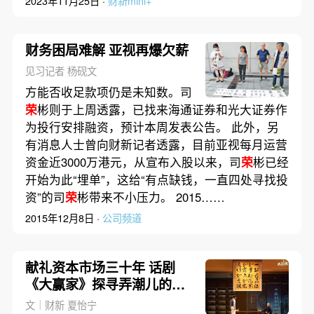
2023年11月25日 ·
财新mini+
财务困局难解 亚视再爆欠薪
见习记者 杨砚文
方能否收足款项仍是未知数。司
荣
彬则于上周透露，已找来海通证券和光大证券作
为投行安排融资，预计本周发表公告。 此外，另
有消息人士曾向财新记者透露，目前亚视每月运营
资金近3000万港元，从宣布入股以来，司
荣
彬已经
开始为此“埋单”，这给“有点缺钱，一直四处寻找投
资”的司
荣
彬带来不小压力。 2015……
2015年12月8日 ·
公司频道
献礼资本市场三十年 话剧
《大赢家》探寻弄潮儿的反
与正｜观剧
文｜财新 夏怡宁