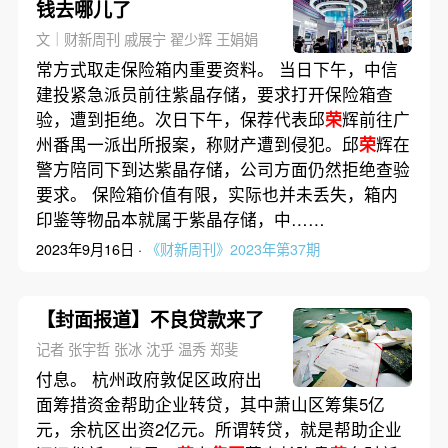
钱去哪儿了
文｜财新周刊 戚展宁 翟少辉 王娟娟
常方式取走保险箱内重要资料。 当日下午，中信
建投紧急派员前往紫晶存储，要求打开保险箱查
验，遭到拒绝。次日下午，保荐代表邱
荣
辉前往广
州番禺一派出所报案，称财产遭到侵犯。邱
荣
辉在
警方陪同下到达紫晶存储，公司方面仍然拒绝查验
要求。 保险箱价值有限，实际也并未丢失，箱内
印鉴等物品本就属于紫晶存储，中……
2023年9月16日 ·
《财新周刊》2023年第37期
【封面报道】不良贷款来了
记者 张宇哲 张冰 沈乎 温秀 郑斐
付息。 杭州政府敦促区政府出
面筹措资金帮助企业转贷，其中萧山区筹集5亿
元，余杭区出资2亿元。所谓转贷，就是帮助企业