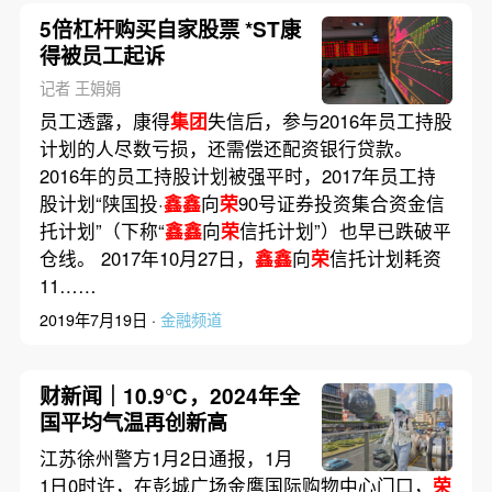
5倍杠杆购买自家股票 *ST康
得被员工起诉
记者 王娟娟
员工透露，康得
集团
失信后，参与2016年员工持股
计划的人尽数亏损，还需偿还配资银行贷款。
2016年的员工持股计划被强平时，2017年员工持
股计划“陕国投·
鑫鑫
向
荣
90号证券投资集合资金信
托计划”（下称“
鑫鑫
向
荣
信托计划”）也早已跌破平
仓线。 2017年10月27日，
鑫鑫
向
荣
信托计划耗资
11……
2019年7月19日 ·
金融频道
财新闻｜10.9℃，2024年全
国平均气温再创新高
江苏徐州警方1月2日通报，1月
1日0时许，在彭城广场金鹰国际购物中心门口，
荣