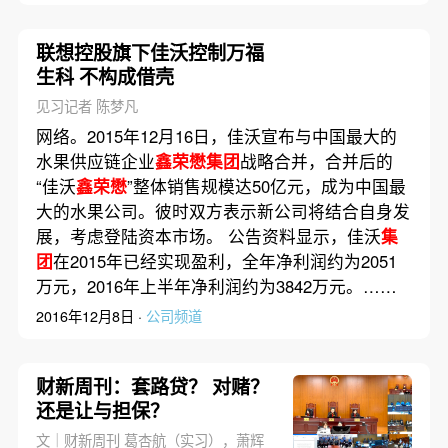
联想控股旗下佳沃控制万福
生科 不构成借壳
见习记者 陈梦凡
网络。2015年12月16日，佳沃宣布与中国最大的
水果供应链企业
鑫荣懋集团
战略合并，合并后的
“佳沃
鑫荣懋
”整体销售规模达50亿元，成为中国最
大的水果公司。彼时双方表示新公司将结合自身发
展，考虑登陆资本市场。 公告资料显示，佳沃
集
团
在2015年已经实现盈利，全年净利润约为2051
万元，2016年上半年净利润约为3842万元。……
2016年12月8日 ·
公司频道
财新周刊：套路贷？ 对赌？
还是让与担保？
文｜财新周刊 葛杏航（实习），萧辉