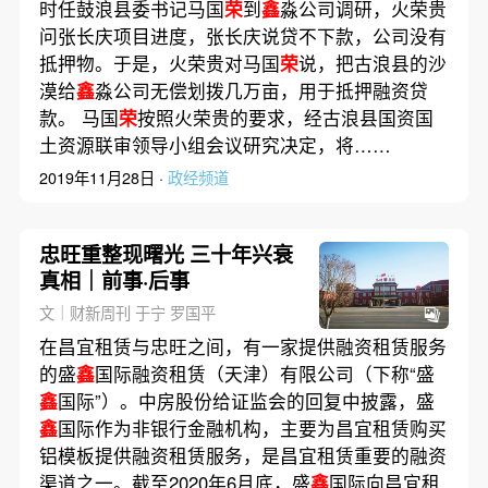
时任鼓浪县委书记马国
荣
到
鑫
淼公司调研，火荣贵
问张长庆项目进度，张长庆说贷不下款，公司没有
抵押物。于是，火荣贵对马国
荣
说，把古浪县的沙
漠给
鑫
淼公司无偿划拨几万亩，用于抵押融资贷
款。 马国
荣
按照火荣贵的要求，经古浪县国资国
土资源联审领导小组会议研究决定，将……
2019年11月28日 ·
政经频道
忠旺重整现曙光 三十年兴衰
真相｜前事·后事
文｜财新周刊 于宁 罗国平
在昌宜租赁与忠旺之间，有一家提供融资租赁服务
的盛
鑫
国际融资租赁（天津）有限公司（下称“盛
鑫
国际”）。中房股份给证监会的回复中披露，盛
鑫
国际作为非银行金融机构，主要为昌宜租赁购买
铝模板提供融资租赁服务，是昌宜租赁重要的融资
渠道之一。截至2020年6月底，盛
鑫
国际向昌宜租