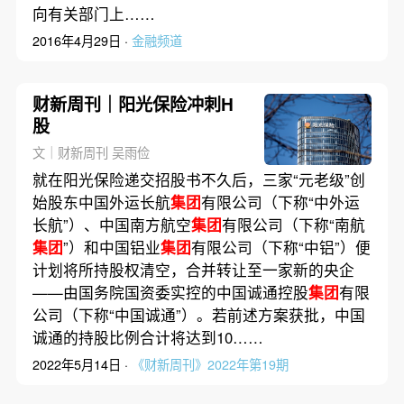
向有关部门上……
2016年4月29日 ·
金融频道
财新周刊｜阳光保险冲刺H
股
文｜财新周刊 吴雨俭
就在阳光保险递交招股书不久后，三家“元老级”创
始股东中国外运长航
集团
有限公司（下称“中外运
长航”）、中国南方航空
集团
有限公司（下称“南航
集团
”）和中国铝业
集团
有限公司（下称“中铝”）便
计划将所持股权清空，合并转让至一家新的央企
——由国务院国资委实控的中国诚通控股
集团
有限
公司（下称“中国诚通”）。若前述方案获批，中国
诚通的持股比例合计将达到10……
2022年5月14日 ·
《财新周刊》2022年第19期