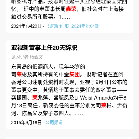
晒图机等产品。按照时任延中实业总经理秦国梁回
忆，“延中的老董事长周
鑫荣
，旧社会时在上海接
触过交易所和股票。1……
2024年1月20日 ·
《财新周刊》2024年第04期
亚视新董事上任20天辞职
见习记者 杨砚文
东青岛的低调商人，现年48岁的
司
荣
彬及其所持有的中金
集团
。 财新记者在查阅
香港公司注册处资料时发现，亚视于9月1日公布的
董事更变中，黄炳均于董事会委任的四名董事——
栾振国、
荣
兆藩、盛毓凤及Li Weisi Amanda均于8
月18日离任，新获委任的董事分别为司
荣
彬、尹衍
河、陈昌义及黎子杰四人。……
2015年9月18日 ·
公司频道