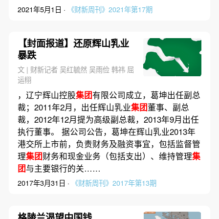
2021年5月1日 ·
《财新周刊》2021年第17期
【封面报道】还原辉山乳业
暴跌
文 | 财新记者 吴红毓然 吴雨俭 韩祎 屈
运栩
，辽宁辉山控股
集团
有限公司成立，葛坤出任副总
裁；2011年2月，出任辉山乳业
集团
董事、副总
裁，2012年12月提为高级副总裁，2013年9月出任
执行董事。 据公司公告，葛坤在辉山乳业2013年
港交所上市前，负责财务及融资事宜，包括监督管
理
集团
财务和现金业务（包括支出）、维持管理
集
团
与主要银行的关……
2017年3月31日 ·
《财新周刊》2017年第13期
格陵兰渴望中国钱