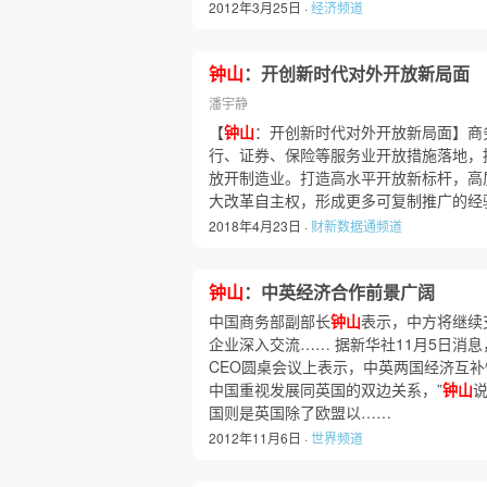
2012年3月25日 ·
经济频道
钟山
：开创新时代对外开放新局面
潘宇静
【
钟山
：开创新时代对外开放新局面】商
行、证券、保险等服务业开放措施落地，
放开制造业。打造高水平开放新标杆，高
大改革自主权，形成更多可复制推广的经
2018年4月23日 ·
财新数据通频道
钟山
：中英经济合作前景广阔
中国商务部副部长
钟山
表示，中方将继续
企业深入交流…… 据新华社11月5日消
CEO圆桌会议上表示，中英两国经济互补
中国重视发展同英国的双边关系，”
钟山
国则是英国除了欧盟以……
2012年11月6日 ·
世界频道