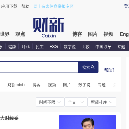
登
应用下载
帮助
网上有害信息举报专区
世界
观点
博客
图片
视频
Eng
源
健康
环科
民生
ESG
数字说
比较
中国改革
专题
搜索
帮助？
闻
财新mini+
博客
视频
图片
数字说
专题
会议
时间不限
全文
智能排序
大财经委