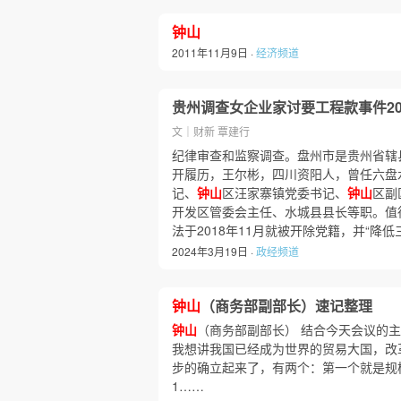
钟山
2011年11月9日 ·
经济频道
贵州调查女企业家讨要工程款事件2
文｜财新 覃建行
纪律审查和监察调查。盘州市是贵州省辖
开履历，王尔彬，四川资阳人，曾任六盘
记、
钟山
区汪家寨镇党委书记、
钟山
区副
开发区管委会主任、水城县县长等职。值
法于2018年11月就被开除党籍，并“降
2024年3月19日 ·
政经频道
钟山
（商务部副部长）速记整理
钟山
（商务部副部长） 结合今天会议的
我想讲我国已经成为世界的贸易大国，改
步的确立起来了，有两个：第一个就是规模
1……