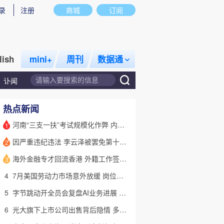
录
注册
商城
订阅
lish
mini+
周刊
数据通
讣闻
热点新闻
河南“三支一扶”考试规模化作弊 内外勾结提前获取试卷
1
因严重违纪违法 李云泽被罢免第十四届全国人大代表职务
2
话题
特别呈现
私房课
海外金融专才回流香港 外籍工作签证翻倍
3
4
7月美国劳动力市场意外放缓 岗位减少2.3万个失业率降至4.1%
5
字节跳动开全员会复盘AI业务进展 称大模型被海外竞对拉开差距
6
光大旗下上市公司出售背后隐情 多人卷入医疗腐败案被查