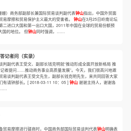
王姗姗）商务部副部长兼国际贸易谈判副代表
钟山
指出，中国外贸面
贸易摩擦和贸易保护主义最大的受害者。
钟山
在3月25日岭南论坛
第二进口大国和第一出口大国，2011年中国在全球的贸易份额预
大国的地位。 但
钟山
同时强调，……
”答记者问（实录）
谈判副代表王受文、副部长钱克明就“推动形成全面开放新格局 推
外记者提问……推动商务事业高质量发展”。今天，我们很高兴地邀
贸易谈判副代表王受文先生，副部长钱克明先生，来共同回答大家
长。[ 2018-03-11 10：05 ]
钟山
谢谢主持人，谢谢各
……
备贸易摩擦进行磋商时，中国商务部国际贸易谈判代表
钟山
明确表