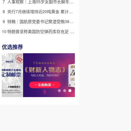
7
人事观察｜上海55岁女副市长解冬进京 候任中国侨联副主席
8
央行7月继续增持近20吨黄金 累计储备超过7600万盎司
9
特稿｜国航原党委书记樊澄受贿3847万元二审待宣判 否认大多数指控
10
特朗普坚称美国防空弹药库存充足 但不会向乌克兰提供更多
优选推荐