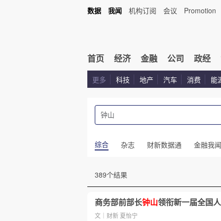
数据
我闻
机构订阅
会议
Promotion
首页
经济
金融
公司
政经
更多
科技
地产
汽车
消费
能
综合
杂志
财新数据通
金融我
389个结果
商务部前部长
钟山
领衔新一届全国人
文｜财新 夏怡宁