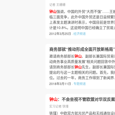
记者 王姗姗
钟山
强调，中国的外贸“大而不强”……
临三面竞争，此外中国外贸还是日益频繁
上表发主题演讲时表示，中国目前是世界
计是10.8%，这说明中国已经确立了贸易
2012年3月25日 ·
经济频道
商务部就“推动形成全面开放新格局
邀请商务部部长
钟山
、副部长兼国际贸易
动商务事业高质量发展”相关问题回答中
请到商务部部长
钟山
先生，副部长兼国际
提出的与这一主题相关的问题。首先，我们有请钟部
位。过去的一年，商务工作得到了新闻界
2018年3月11日 ·
专题频道
钟山
：不会坐视不管欧盟对华双反案
实习记者 铁瑾
铁瑾）中欧双方就光伏产品和无线通信设