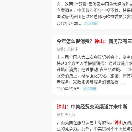
态，这两个“双反”案涉及中国重大经济
立案调查，中国政府不会坐视不管，将采取
国政府代表团在欧盟总部与欧盟委员会贸
2013年5月28日 ·
经济频道
今年怎么促消费？
钟山
：商务部有三
编导：范俏佳
十三届全国人大二次会议记者会上，商务
将从3个方面入手提振消费：通过改造升
升城市消费；通过推动“农产品进城、工业
服务消费上，继续强化文化、旅游、体育
老服务、家政服务等服务消费短板……
2019年3月9日 ·
视频频道
钟山
：中美经贸交流渠道并未中断
记者 王力为
，而美国在服务贸易上有顺差。
钟山
强调
业的竞争力。此外，中美贸易不平衡还与