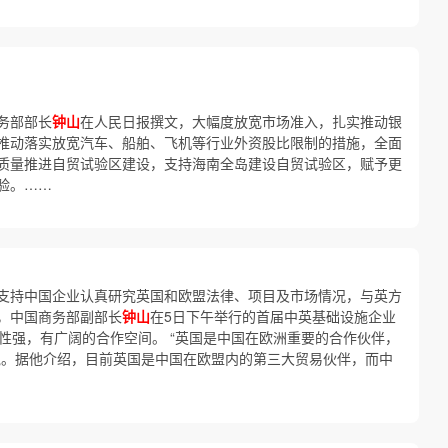
务部部长
钟山
在人民日报撰文，大幅度放宽市场准入，扎实推动银
推动落实放宽汽车、船舶、飞机等行业外资股比限制的措施，全面
质量推进自贸试验区建设，支持海南全岛建设自贸试验区，赋予更
验。……
支持中国企业认真研究英国和欧盟法律、项目及市场情况，与英方
息，中国商务部副部长
钟山
在5日下午举行的首届中英基础设施企业
性强，有广阔的合作空间。 “英国是中国在欧洲重要的合作伙伴，
说。据他介绍，目前英国是中国在欧盟内的第三大贸易伙伴，而中