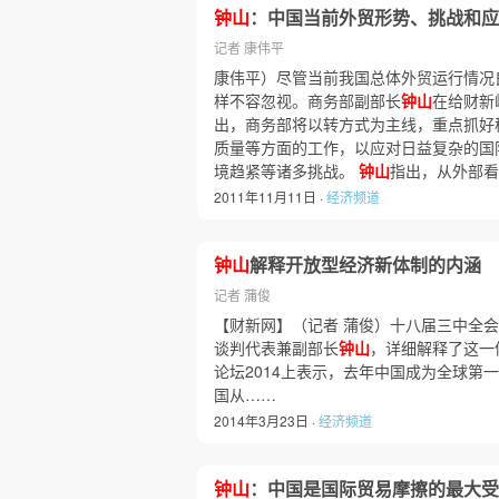
钟山
：中国当前外贸形势、挑战和应
记者 康伟平
康伟平）尽管当前我国总体外贸运行情况
样不容忽视。商务部副部长
钟山
在给财新
出，商务部将以转方式为主线，重点抓好
质量等方面的工作，以应对日益复杂的国
境趋紧等诸多挑战。
钟山
指出，从外部看
2011年11月11日 ·
经济频道
钟山
解释开放型经济新体制的内涵
记者 蒲俊
【财新网】（记者 蒲俊）十八届三中全会
谈判代表兼副部长
钟山
，详细解释了这一
论坛2014上表示，去年中国成为全球
国从……
2014年3月23日 ·
经济频道
钟山
：中国是国际贸易摩擦的最大受