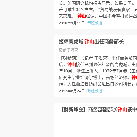
关。美国研究机构报告显示，如果美国对
差可减少35%左右。 “贸易战没有赢家
来灾难。”
钟山
强调，中国不希望打贸易
2018年3月11日 ·
专题频道
接棒高虎城
钟山
出任商务部长
记者 于海荣
【财新网】（记者 于海荣）出任商务部
后，
钟山
接任已到退休年龄的高虎城，出
年10月，浙江上虞人，1972年7月参加
研究生毕业经济学博士，高级经济师。
钟
作，历任浙江省纺织品进出口公司科长，
2017年2月24日 ·
政经频道
【财新峰会】商务部副部长
钟山
谈中