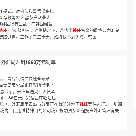
作模式，对执法和监管带来挑
众存款等29名黑灰产从业人
金链路显得有些乱，在韩国经营
钱庄
？”杨懿坦言，通常情况下，洗钱类
钱庄
资金的最终端为汇兑
链路倒置。工作了二三十天，始终找不到头绪，韩国……
 外汇局开出1863万元罚单
汇后，青岛兴信昌快速全额结
局青岛市分局正在就所涉地下
信息显示，兴信昌违规汇入资本
民币1.86亿元。兴信昌在收汇后
账户，外汇局局青岛市分局正在就所涉地下
钱庄
案件进行进一步调
于境内居民通过特殊目的公司境外投融资及返程投资外汇管理有关