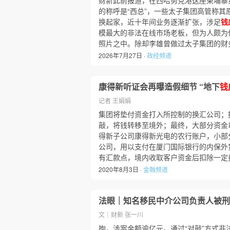
财新此前报道，在西哈努克港这座柬埔寨
的称呼是“西总”，一些太子集团高管称其
换起家，近十年间业务逐渐扩张，涉足
钱
模最大的非法在线市场老板，但为人颇为
照片之中。除却李雄曾做过太子集团的财
2026年7月27日 ·
政经频道
康得新听证会再曝造假细节 “地下
钱
记者 王娟娟
集团将垫付资金打入所控制的换汇公司；
敲，将钱转移至境外；最终，大部分资金
得新子公司康得新光电的农行账户，小部
公司，用以支付在厦门国际银行的内保外贷
有汇款点，境内收取客户资金后扣除一定
2020年8月3日 ·
金融频道
法眼｜知名移民中介公司负责人被刑
文｜财新 张一川
拘，涉案金额逾亿元。通过“对敲”方式非