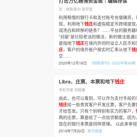
打击万亿赌博资金链｜编辑荐读
文｜财新周刊 张宇哲
利用租借的银行卡和支付账号充值赌资，
现，利用地下
钱庄
和虚拟稳定币跨境提现
润洗白和转移的链条？……平台的服务器
“对敲”是比较老派的做法，新的做法是通过
是指地下
钱庄
在境内外同时设立人民币和
庄
，客户的境外账户按实时汇率从地下
钱
交……
2020年12月18日 ·
《财新周刊》2020年第49期
Libra、庄票、本票和地下
钱庄
专栏作家 刘晓春
由此，也可以看到，可以作为支付手段的
钱庄
给一些贵宾客户开发庄票，客户先要
才给签发。只有个别特别有实力的客户，
两的庄票，算是给了一点信贷额度。因为
现在的银行本票是同样原理。 以此来审视
2019年7月30日 ·
观点频道