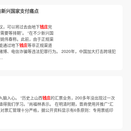
准新兴国家支付痛点
议，可以将过去由地下
钱庄
完
需要等排期”。 “在不少新兴国
”姚伟春称。此前，由于正规渠
能通过地下
钱庄
等非正规渠道
博、电信诈骗等违法犯罪行为。 2020年，中国加大打击跨境犯
…
脑入心。 “历史上山西
钱庄
的汇票业务，200多年没出现过一次
得我们学习。”尚福林表示。 在明清时期，晋商使用并推广“汇
商对票汇管理十分严格，据公开资料显示有6条原则：专用票纸印