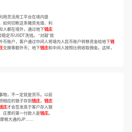
利用灵活用工平台在境内提
。如何切断这条赌资充值、利
和人都在境外，通过地下
钱庄
稳定币USDT洗钱。 “对敲”就
外币账户，客户通过中间人将境内人民币账户转移资金给地下
钱
庄
兑换等额外币；地下
钱庄
和中间人按照比例收取佣金。这样，
事物，不一定就是货币。以前
把相应的银子存到
钱庄
，
钱庄
钱庄
才会签发高于客户存入银
，庄票的第一付款人是
钱庄
。
摩根大通的JP……