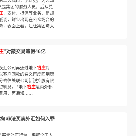
第二大城市，李雄更广为人知
原是集团的财务人员，后从兑
庄
、支付、担保等业务，是规
低调，鲜少出现在公众场合的
务，表面上看，汇旺集团与太……
庄
”对敲交易造假46亿
换汇公司再通过地下
钱庄
对
以客户回款的名义再度回到康
分去往关联公司新锐控股有限
利息。 “地下
钱庄
境内外都
费用，再通知……
拘 非法买卖外汇如何入罪
法买卖外汇行为，根据全国人