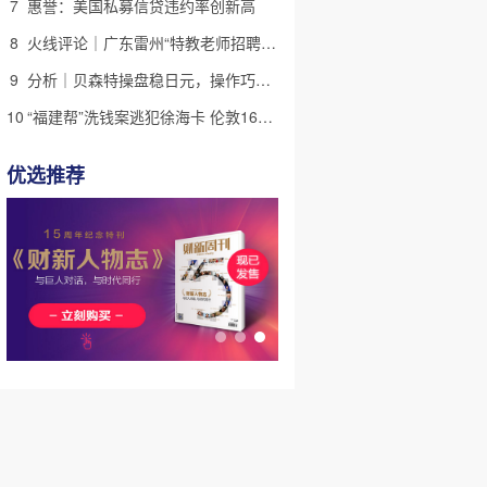
7
惠誉：美国私募信贷违约率创新高
8
火线评论｜广东雷州“特教老师招聘违规”很雷，仍有诸多疑点
9
分析｜贝森特操盘稳日元，操作巧思能否撬动美日货币基本面
10
“福建帮”洗钱案逃犯徐海卡 伦敦16套房拟被英国没收(含视频)
优选推荐