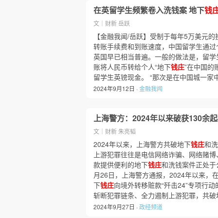
在英留学生频繁卷入洗钱案 地下
钱
文｜财新 岳跃
【金融我闻/岳跃】受制于每年5万美元
转账手续费和到账速度，中国留学生通过
英国早已相当普遍。一般的做法是，留学
账将人民币转给个人“地下
钱庄
”在中国的
留学生英镑现金。 “那次是在中国城一家
2024年9月12日 ·
金融我闻
上海警方：2024年以来破获130余
文｜财新 朱亮韬
2024年以来，上海警方共破地下
钱庄
和洗
上游犯罪往往是电信网络诈骗、网络赌博
款提供便利的地下
钱庄
和洗钱案件正处于
月26日，上海警方通报，2024年以来
下
钱庄
向境外转移赃款“歼击24”专项行
斩断犯罪链条、全力遏制上游犯罪，共破
2024年9月27日 ·
政经频道