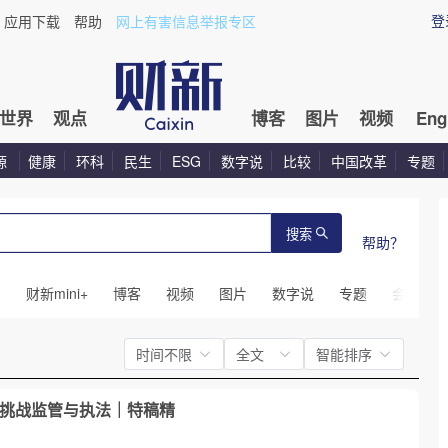
登
应用下载
帮助
网上有害信息举报专区
世界
观点
博客
图片
视频
Eng
源
健康
环科
民生
ESG
数字说
比较
中国改革
专题
搜索
帮助？
闻
财新mini+
博客
视频
图片
数字说
专题
会议
时间不限
全文
智能排序
挑战监管与执法｜特稿精