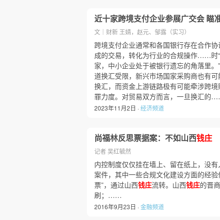
近十家跨境支付企业参展广交会 瞄
文｜财新 王婧，赵元、邹露（实习）
跨境支付企业通常和各国银行存在合作协
成的交易，转化为行业的合规操作……时“
家，中小企业处于被银行遗忘的角落里。
道换汇受限，新兴市场国家采购商也有可
换汇，而资金上游链路极有可能牵涉跨境赌
罪力度。对贸易双方而言，一旦换汇的…
2023年11月2日 ·
经济频道
尚福林反思票据案：不如山西
钱庄
记者 吴红毓然
内控制度仅仅挂在墙上、留在纸上，没有入
案件，其中一些合规文化建设方面的经验值
票”，通过山西
钱庄
流转。山西
钱庄
的晋
刷；……
2016年9月23日 ·
金融频道