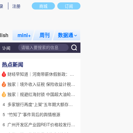
录
注册
商城
订阅
lish
mini+
周刊
数据通
讣闻
热点新闻
财经早知道｜河南带薪休假新政：领导干部带头，全员应休尽休
1
独家｜境外收入征税 保险收益计税详解(含视频)
2
话题
特别呈现
私房课
独家｜规避红海封锁 中国超大油轮停靠埃及绕行非洲
3
4
多家银行再度“上架”五年期大额存单 有何考量？(含视频)
5
“竹知了”事件背后的舆情根源
6
广州开发区产业园REIT价格较发行价“腰斩” 底层资产出租率降至67%