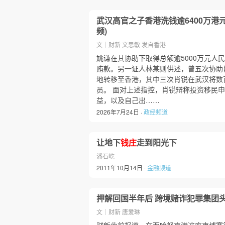
武汉高官之子香港洗钱逾6400万港元
频)
文｜财新 文思敏 发自香港
姚谦在其协助下取得总额逾5000万元人
贿款。另一证人林某则供述，曾五次协助
地转移至香港，其中三次肖锐在武汉将数
员。 面对上述指控，肖锐辩称投资移民
益，以及自己出……
2026年7月24日 ·
政经频道
让地下
钱庄
走到阳光下
潘石屹
2011年10月14日 ·
金融频道
押解回国半年后 跨境赌诈犯罪集团头
文｜财新 唐爱琳