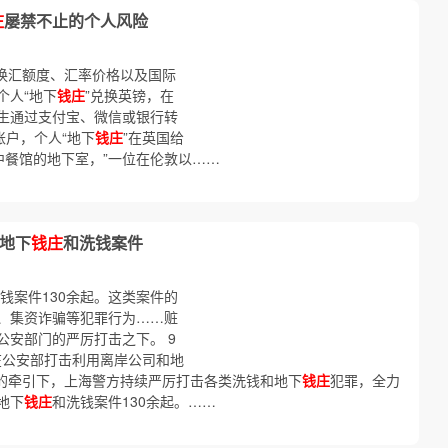
庄
屡禁不止的个人风险
的换汇额度、汇率价格以及国际
个人“地下
钱庄
”兑换英镑，在
生通过支付宝、微信或银行转
账户，个人“地下
钱庄
”在英国给
中餐馆的地下室，”一位在伦敦以……
起地下
钱庄
和洗钱案件
钱案件130余起。这类案件的
、集资诈骗等犯罪行为……赃
公安部门的严厉打击之下。 9
，在公安部打击利用离岸公司和地
动的牵引下，上海警方持续严厉打击各类洗钱和地下
钱庄
犯罪，全力
地下
钱庄
和洗钱案件130余起。……