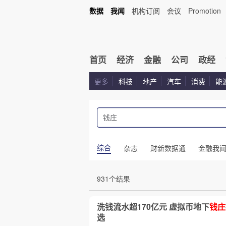
数据
我闻
机构订阅
会议
Promotion
首页
经济
金融
公司
政经
更多
科技
地产
汽车
消费
能
综合
杂志
财新数据通
金融我
931个结果
洗钱流水超170亿元 虚拟币地下
钱庄
选