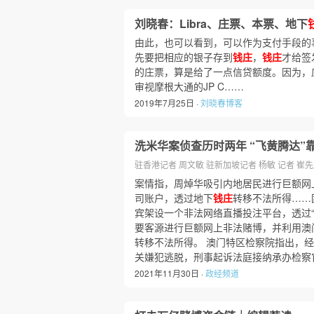
刘晓春：Libra、庄票、本票、地下
由此，也可以看到，可以作为支付手段的
先要把相应的银子存到
钱庄
，
钱庄
才给签
的庄票，算是给了一点信贷额度。因为，
审视摩根大通的JP C……
2019年7月25日 ·
刘晓春博客
洗米华案侦查历时两年 “飞黄腾达”
驻香港记者 周文敏 驻新加坡记者 杨敏 记者 崔
案情指，周焯华吸引内地居民进行巨额网
司账户，透过地下
钱庄
转移不法所得……
宾架设一个非法网络直播投注平台，透过“
要客源进行巨额网上非法赌博，并利用澳
转移不法所得。 澳门特区检察院指出，
关嫌犯逃脱，刑事起诉法庭接纳承办检察
2021年11月30日 ·
政经频道