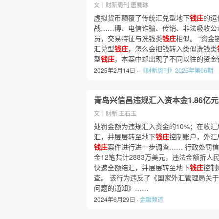
文｜财新周刊 唐爱琳
虚拟货币颠覆了传统汇兑型地下
钱庄
的运
战……博、电信诈骗、传销、非法吸收公
员，交易特征与洗钱类
钱庄
相似。 “资
汇兑型
钱庄
，怎么会把钱转入类似洗钱类
型
钱庄
，本案中却出现了不同以往的资金
2025年2月14日 ·
《财新周刊》2025年第06期
青岛兴信昌违规汇入资本金1.86亿元
文｜财新 王石玉
处罚金额为违规汇入资金的10%；在收
汇，并层层转至地下
钱庄
控制账户，外汇
钱庄
案件进行进一步调查…… 行政处罚
金12笔共计2883万美元，违法金额折人
快速全额结汇，并层层转至地下
钱庄
控制
查。 该行为违反了《国家外汇管理局关
问题的通知》……
2024年6月29日 ·
金融频道