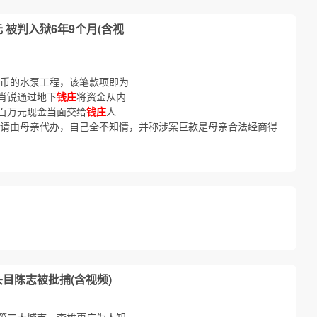
 被判入狱6年9个月(含视
民币的水泵工程，该笔款项即为
肖锐通过地下
钱庄
将资金从内
百万元现金当面交给
钱庄
人
申请由母亲代办，自己全不知情，并称涉案巨款是母亲合法经商得
目陈志被批捕(含视频)