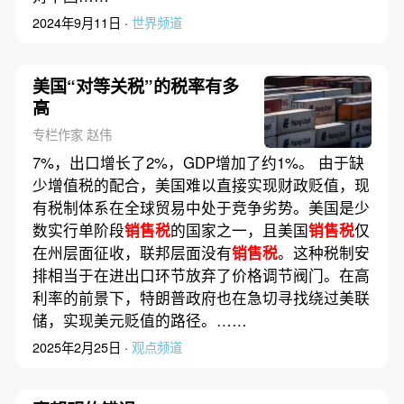
2024年9月11日 ·
世界频道
美国“对等关税”的税率有多
高
专栏作家 赵伟
7%，出口增长了2%，GDP增加了约1%。 由于缺
少增值税的配合，美国难以直接实现财政贬值，现
有税制体系在全球贸易中处于竞争劣势。美国是少
数实行单阶段
销售税
的国家之一，且美国
销售税
仅
在州层面征收，联邦层面没有
销售税
。这种税制安
排相当于在进出口环节放弃了价格调节阀门。在高
利率的前景下，特朗普政府也在急切寻找绕过美联
储，实现美元贬值的路径。……
2025年2月25日 ·
观点频道