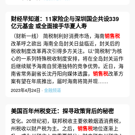
财经早知道：11家险企与深圳国企共设339
亿元基金 或全面接手华夏人寿
（财新一线） 简税制利好消费市场，海南
销售税
改革呼之欲出 海南全岛封关日益临近，封关后的
税收制度改革再次引得多方关注。以“简税制”为核
心的一系列特殊税收制度安排，将在全岛封关运作
后继续赋予海南自贸港独特的竞争优势。近日，海
南省常务副省长沈丹阳向媒体透露，
销售税
改革方
案有望在年底推出，届时海南将简并现……
2023年4月24日 ·
金融频道
美国百年州税变迁：探寻政策背后的秘密
变化。20世纪初，联邦税收主要依赖烟酒消费税，
州税收以财产税为主。之后，
销售税
地位逐渐上