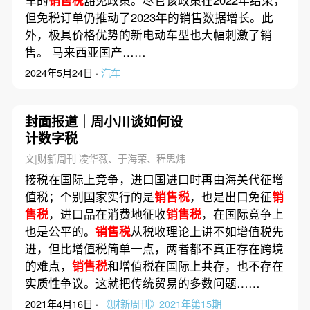
但免税订单仍推动了2023年的销售数据增长。此
外，极具价格优势的新电动车型也大幅刺激了销
售。 马来西亚国产……
2024年5月24日 ·
汽车
封面报道｜周小川谈如何设
计数字税
文|财新周刊 凌华薇、于海荣、程思炜
接税在国际上竞争，进口国进口时再由海关代征增
值税；个别国家实行的是
销售税
，也是出口免征
销
售税
，进口品在消费地征收
销售税
，在国际竞争上
也是公平的。
销售税
从税收理论上讲不如增值税先
进，但比增值税简单一点，两者都不真正存在跨境
的难点，
销售税
和增值税在国际上共存，也不存在
实质性争议。这就把传统贸易的多数问题……
2021年4月16日 ·
《财新周刊》2021年第15期