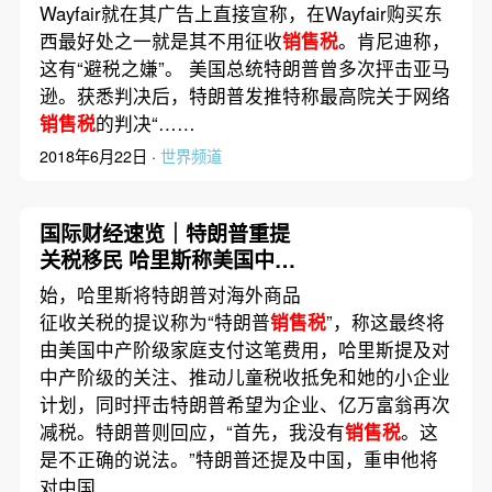
Wayfair就在其广告上直接宣称，在Wayfair购买东
西最好处之一就是其不用征收
销售税
。肯尼迪称，
这有“避税之嫌”。 美国总统特朗普曾多次抨击亚马
逊。获悉判决后，特朗普发推特称最高院关于网络
销售税
的判决“……
2018年6月22日 ·
世界频道
国际财经速览｜特朗普重提
关税移民 哈里斯称美国中产
将为此买单
始，哈里斯将特朗普对海外商品
征收关税的提议称为“特朗普
销售税
”，称这最终将
由美国中产阶级家庭支付这笔费用，哈里斯提及对
中产阶级的关注、推动儿童税收抵免和她的小企业
计划，同时抨击特朗普希望为企业、亿万富翁再次
减税。特朗普则回应，“首先，我没有
销售税
。这
是不正确的说法。”特朗普还提及中国，重申他将
对中国……