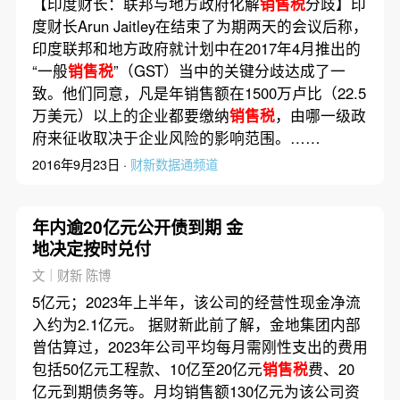
【印度财长：联邦与地方政府化解
销售税
分歧】印
度财长Arun Jaitley在结束了为期两天的会议后称，
印度联邦和地方政府就计划中在2017年4月推出的
“一般
销售税
”（GST）当中的关键分歧达成了一
致。他们同意，凡是年销售额在1500万卢比（22.5
万美元）以上的企业都要缴纳
销售税
，由哪一级政
府来征收取决于企业风险的影响范围。……
2016年9月23日 ·
财新数据通频道
年内逾20亿元公开债到期 金
地决定按时兑付
文｜财新 陈博
5亿元；2023年上半年，该公司的经营性现金净流
入约为2.1亿元。 据财新此前了解，金地集团内部
曾估算过，2023年公司平均每月需刚性支出的费用
包括50亿元工程款、10亿至20亿元
销售税
费、20
亿元到期债务等。月均销售额130亿元为该公司资