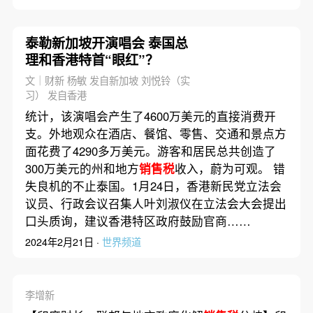
泰勒新加坡开演唱会 泰国总
理和香港特首“眼红”？
文｜财新 杨敏 发自新加坡 刘悦铃（实
习） 发自香港
统计，该演唱会产生了4600万美元的直接消费开
支。外地观众在酒店、餐馆、零售、交通和景点方
面花费了4290多万美元。游客和居民总共创造了
300万美元的州和地方
销售税
收入，蔚为可观。 错
失良机的不止泰国。1月24日，香港新民党立法会
议员、行政会议召集人叶刘淑仪在立法会大会提出
口头质询，建议香港特区政府鼓励官商……
2024年2月21日 ·
世界频道
李增新