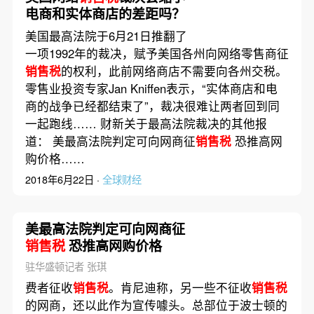
电商和实体商店的差距吗？
美国最高法院于6月21日推翻了
一项1992年的裁决，赋予美国各州向网络零售商征
销售税
的权利，此前网络商店不需要向各州交税。
零售业投资专家Jan Kniffen表示，“实体商店和电
商的战争已经都结束了”，裁决很难让两者回到同
一起跑线…… 财新关于最高法院裁决的其他报
道： 美最高法院判定可向网商征
销售税
恐推高网
购价格……
2018年6月22日 ·
全球财经
美最高法院判定可向网商征
销售税
恐推高网购价格
驻华盛顿记者 张琪
费者征收
销售税
。肯尼迪称，另一些不征收
销售税
的网商，还以此作为宣传噱头。总部位于波士顿的