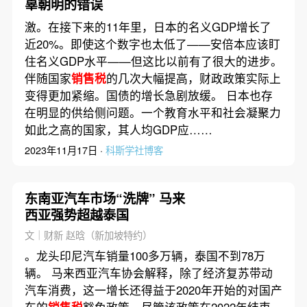
辜朝明的错误
激。在接下来的11年里，日本的名义GDP增长了
近20%。即使这个数字也太低了——安倍本应该盯
住名义GDP水平——但这比以前有了很大的进步。
伴随国家
销售税
的几次大幅提高，财政政策实际上
变得更加紧缩。国债的增长急剧放缓。 日本也存
在明显的供给侧问题。一个教育水平和社会凝聚力
如此之高的国家，其人均GDP应……
2023年11月17日 ·
科斯学社博客
东南亚汽车市场“洗牌” 马来
西亚强势超越泰国
文｜财新 赵晗（新加坡特约）
。龙头印尼汽车销量100多万辆，泰国不到78万
辆。 马来西亚汽车协会解释，除了经济复苏带动
汽车消费，这一增长还得益于2020年开始的对国产
车的
销售税
豁免政策。尽管该政策在2022年结束，