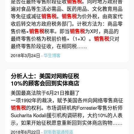
是否在最终零售阶段征收
销售税
。同时地方政府普
遍对食品等生活必需品、医药用品、文化教育用品
等免征或减征
销售税
。
销售税
为价外税，由商家代
收后转交地方政府税务部门。计税方法为：商品零
售价格×
销售税
税率。即当
销售税
为X时，商品的
最终零售价格为税前价格×（1+X）。
销售税
只对
最终零售阶段征收，在相同税……
2018年3月24日 ·
华生博客
分析人士：美国对网购征税
10%的顾客会回到实体商店
美国最高法院于6月21日推翻了
一项1992年的裁决，赋予美国各州向网络零售商征
销售税
的权利。市场调研机构Forrester零售分析师
Sucharita Kodali援引机构调研称，大约10%的人表
示，如果开始征税愿意重新回到实体商店购物……
2018年6月22日 ·
财新数据通频道