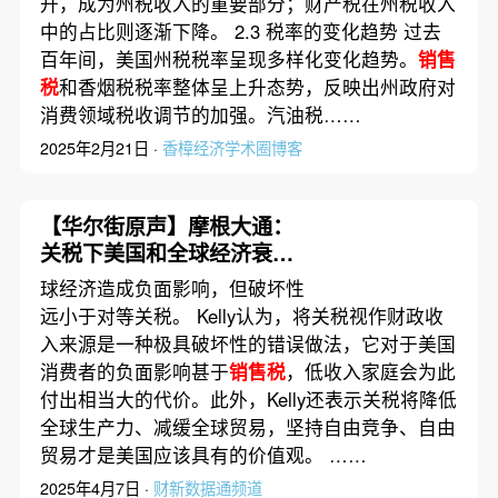
升，成为州税收入的重要部分；财产税在州税收入
中的占比则逐渐下降。 2.3 税率的变化趋势 过去
百年间，美国州税税率呈现多样化变化趋势。
销售
税
和香烟税税率整体呈上升态势，反映出州政府对
消费领域税收调节的加强。汽油税……
2025年2月21日 ·
香樟经济学术圈博客
【华尔街原声】摩根大通：
关税下美国和全球经济衰退
可能性至少为60%
球经济造成负面影响，但破坏性
远小于对等关税。 Kelly认为，将关税视作财政收
入来源是一种极具破坏性的错误做法，它对于美国
消费者的负面影响甚于
销售税
，低收入家庭会为此
付出相当大的代价。此外，Kelly还表示关税将降低
全球生产力、减缓全球贸易，坚持自由竞争、自由
贸易才是美国应该具有的价值观。 ……
2025年4月7日 ·
财新数据通频道