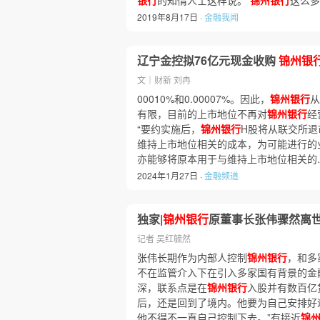
银行
的知情人士这样说。
锦州银行
这么多
2019年8月17日 ·
金融我闻
辽宁金控拟76亿元现金收购
锦州银
文｜财新 刘冉
00010%和0.00007%。因此，
锦州银行
从
有限，目前的上市地位不再对
锦州银行
经
“要约实施后，
锦州银行
H股将从联交所退
维持上市地位相关的成本，为可能进行的
亦能够将原本用于与维持上市地位相关的
2024年1月27日 ·
金融频道
独家|
锦州银行
原董事长张伟骤然离世
记者 吴红毓然
张伟长期作为内部人控制
锦州银行
，和多
不在监管介入下在引入多家国有背景的金
深，联系点是在
锦州银行
入股并有数百亿
后，还是回到了境内。他要为自己安排好
他不得不一直自己控制下去。”有接近
锦