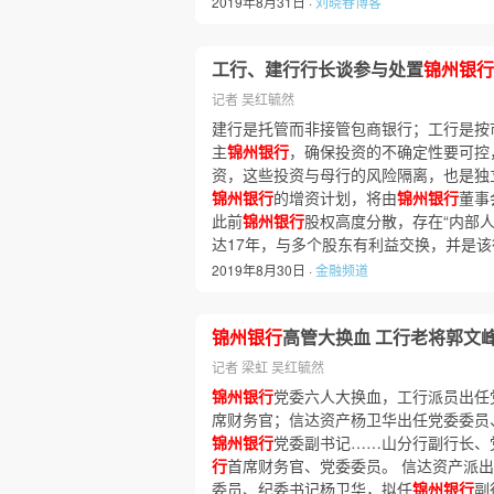
2019年8月31日 ·
刘晓春博客
工行、建行行长谈参与处置
锦州银行
记者 吴红毓然
建行是托管而非接管包商银行；工行是按
主
锦州银行
，确保投资的不确定性要可控
资，这些投资与母行的风险隔离，也是独
锦州银行
的增资计划，将由
锦州银行
董事
此前
锦州银行
股权高度分散，存在“内部
达17年，与多个股东有利益交换，并是
2019年8月30日 ·
金融频道
锦州银行
高管大换血 工行老将郭文
记者 梁虹 吴红毓然
锦州银行
党委六人大换血，工行派员出任
席财务官；信达资产杨卫华出任党委委员
锦州银行
党委副书记……山分行副行长、
行
首席财务官、党委委员。 信达资产派
委员、纪委书记杨卫华，拟任
锦州银行
副