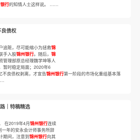
州银行
的知情人士这样说。 ……
不良债权
户追赃，尽可能缩小为拯救
锦
联手入股
锦州银行
。随后，
锦
资管理部原总经理魏学坤等人
暂时稳定局面；2020年6
00亿不良债权剥离，才宣告
锦州银行
第一阶段的市场化重组基本落
…
路｜特稿精选
 在2019年4月
锦州银行
连续
到一年的安永会计师事务所辞
计期间，注意到
锦州银行
向其