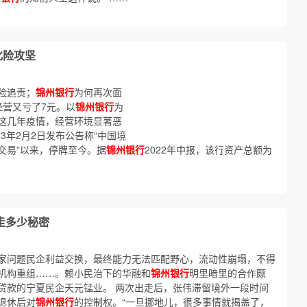
化险攻坚
险追责；
锦州银行
为何再次面
经营又亏了7元。以
锦州银行
为
这几年疫情，经营环境显著恶
23年2月2日发布公告称“中国境
交易”以来，停牌至今。据
锦州银行
2022年中报，该行资产总额为
走多少秘密
家问题民企利益交换，最终能力无法匹配野心，流动性崩塌，不得
机构重组……。赖小民治下的华融和
锦州银行
明里暗里的合作颇
贷款的宁夏民企天元锰业。 两次出走后，张伟滞留境外一段时间
退休后对
锦州银行
的控制权。“一旦挪地儿，很多事情就揭盖了，