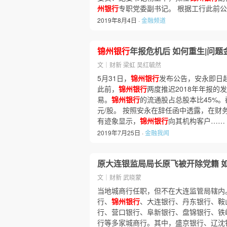
州银行
专职党委副书记。 根据工行此前
2019年8月4日 ·
金融频道
锦州银行
年报危机后 如何重生|问
文｜财新 梁虹 吴红毓然
5月31日，
锦州银行
发布公告，安永即日
此前，
锦州银行
两度推迟2018年年报的
易。
锦州银行
的流通股占总股本比45%
元/股。 按照安永在辞任函中透露，在财
有迹象显示，
锦州银行
向其机构客户……
2019年7月25日 ·
金融我闻
原大连银监局局长原飞被开除党籍 
文｜财新 武晓蒙
当地城商行任职，但不在大连监管局辖内
行、
锦州银行
、大连银行、丹东银行、鞍
行、营口银行、阜新银行、盘锦银行、铁
行等多家城商行。其中，盛京银行、辽沈