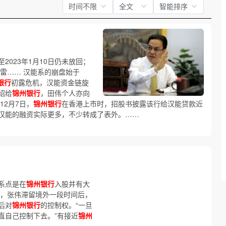
时间不限
全文
智能排序
023年1月10日仍未放回；
雷…… 汉能系的崩盘始于
银行
初露危机，汉能资金链旋
绍给
锦州银行
，田伟个人亦向
12月7日，
锦州银行
在香港上市时，招股书披露该行给汉能贷款近
汉能的融资实际更多，不少转成了表外。……
系点是在
锦州银行
入股并有大
后，张伟滞留境外一段时间后，
后对
锦州银行
的控制权。“一旦
直自己控制下去。”有接近
锦州