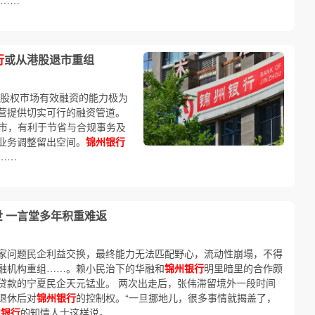
……
行
或从港股退市重组
股权市场有效融资的能力极为
营提供切实可行的融资管道。
市，有利于节省与合规事务及
业务调整留出空间。
锦州银行
……
 一言堂多年积重难返
家问题民企利益交换，最终能力无法匹配野心，流动性崩塌，不得
融机构重组……。赖小民治下的华融和
锦州银行
明里暗里的合作颇
贷款的宁夏民企天元锰业。 两次出走后，张伟滞留境外一段时间
退休后对
锦州银行
的控制权。“一旦挪地儿，很多事情就揭盖了，
州银行
的知情人士这样说。 ……