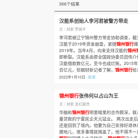
366个结果
汉能系创始人李河君被警方带走
文｜财新 罗国平
李河君被辽宁锦州警方带走协助调查，截至2
汉能于2019年资金崩盘，紧随
锦州银行
爆
2019年。当年4月，向来支持汉能的
锦州
即断裂。汉能系由原全国政协委员田伟介
汉能借款数亿元，至今也成烂账。2015年
百亿元，但据财新记者了解，
锦州银行
给
2023年1月10日 ·
能源
锦州银行
张伟何以占山为王
文｜财新 吴红毓然
华融和
锦州银行
明里暗里的合作颇深，联
量贷款的宁夏民企天元锰业。 两次出走
还是回到了境内。他要为自己安排好退休
挪地儿，很多事情就揭盖了，他不得不一