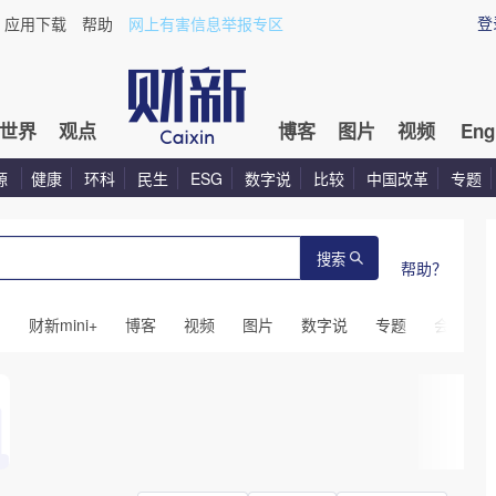
登
应用下载
帮助
网上有害信息举报专区
世界
观点
博客
图片
视频
Eng
源
健康
环科
民生
ESG
数字说
比较
中国改革
专题
搜索
帮助？
闻
财新mini+
博客
视频
图片
数字说
专题
会议