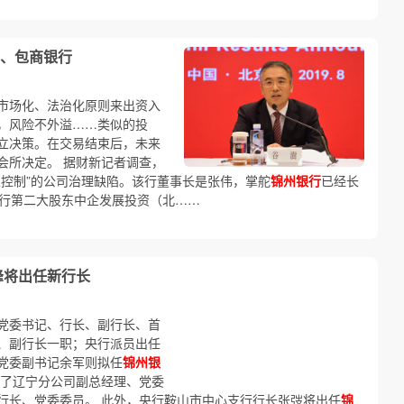
、包商银行
市场化、法治化原则来出资入
，风险不外溢……类似的投
立决策。在交易结束后，未来
会所决定。 据财新记者调查，
人控制”的公司治理缺陷。该行董事长是张伟，掌舵
锦州银行
已经长
该行第二大股东中企发展投资（北……
峰将出任新行长
党委书记、行长、副行长、首
、副行长一职；央行派员出任
党委副书记余军则拟任
锦州银
出了辽宁分公司副总经理、党委
行长、党委委员。 此外，央行鞍山市中心支行行长张弢将出任
锦