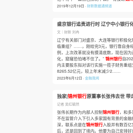
2019年12月19日 ·
财新数据通频道
盛京银行追责进行时 辽宁中小银行
文｜财新 刘冉
辽宁有关部门对盛京、大连等银行积极化
临重组？……，刚给完3元，银行靠自身
例，上次改革就没有摸清底数，现在因为
化，窟窿恐怕堵不住了。”
锦州银行
自20
内主要股东拟对该行实施一揽子财务重组
8265.52亿元，较上年末减少2……
2023年6月12日 ·
金融我闻
独家|
锦州银行
原董事长张伟去世 带
记者 吴红毓然
张伟长期作为内部人控制
锦州银行
，和多
不在监管介入下引入多家国有背景的金融
深，联系点是在
锦州银行
入股并有数百亿
后，还是回到了境内。他要为自己安排好