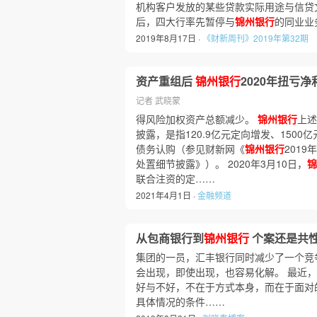
机构客户发放的某些贷款实际用途与信贷
后，四大行率先暂停与
锦州银行
的同业业
2019年8月17日 ·
《财新周刊》2019年第32期
资产重组后
锦州银行
2020年扭亏净
记者 武晓蒙
得风险加权资产总额减少。
锦州银行
上述
披露，是指120.9亿元定向增发、1500
债务认购（参见财新网《
锦州银行
2019
处置细节披露》）。 2020年3月10日，
锦
联合注资的定……
2021年4月1日 ·
金融频道
从包商银行到
锦州银行
个案还是共
集团的一员，汇丰银行同时减少了一个竞
会出现，即使出现，也容易化解。 最近
好与不好，不在于方式本身，而在于面对
具体情况的条件……