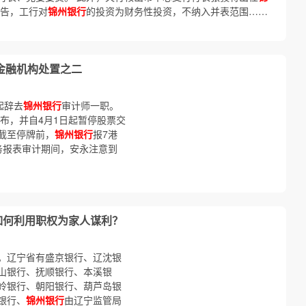
公告，工行对
锦州银行
的投资为财务性投资，不纳入并表范围……
题金融机构处置之二
起辞去
锦州银行
审计师一职。
发布，并自4月1日起暂停股票交
。截至停牌前，
锦州银行
报7港
务报表审计期间，安永注意到
如何利用职权为家人谋利？
。辽宁省有盛京银行、辽沈银
山银行、抚顺银行、本溪银
岭银行、朝阳银行、葫芦岛银
银行、
锦州银行
由辽宁监管局