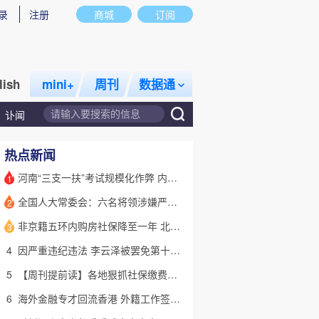
录
注册
商城
订阅
lish
mini+
周刊
数据通
讣闻
热点新闻
河南“三支一扶”考试规模化作弊 内外勾结提前获取试卷
1
全国人大常委会：六名将领涉嫌严重违纪违法 被罢免全国人大代表
2
话题
特别呈现
私房课
非京籍五环内购房社保降至一年 北京市公积金最高可贷340万元
3
4
因严重违纪违法 李云泽被罢免第十四届全国人大代表职务
5
【周刊提前读】各地狠抓社保缴费基数 合规与企业减负如何平衡？
6
海外金融专才回流香港 外籍工作签证翻倍