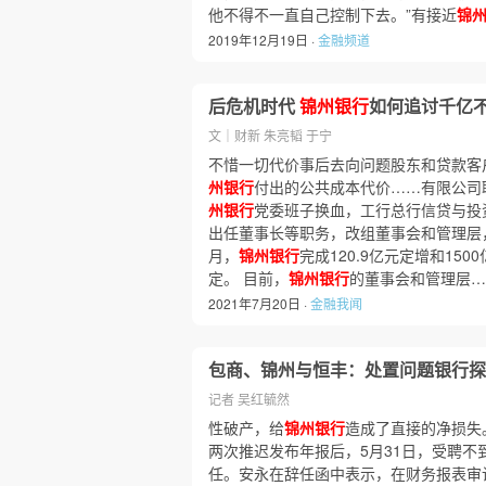
他不得不一直自己控制下去。”有接近
锦
2019年12月19日 ·
金融频道
后危机时代
锦州银行
如何追讨千亿
文｜财新 朱亮韬 于宁
不惜一切代价事后去向问题股东和贷款客
州银行
付出的公共成本代价……有限公司
州银行
党委班子换血，工行总行信贷与投
出任董事长等职务，改组董事会和管理层，
月，
锦州银行
完成120.9亿元定增和15
定。 目前，
锦州银行
的董事会和管理层…
2021年7月20日 ·
金融我闻
包商、锦州与恒丰：处置问题银行探
记者 吴红毓然
性破产，给
锦州银行
造成了直接的净损失。
两次推迟发布年报后，5月31日，受聘不
任。安永在辞任函中表示，在财务报表审