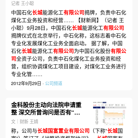
记者 王小聪
中国石化
长城
能源化工
有限公司
揭牌，负责中石化
煤化工业务投资和经营…… 【财新网】（记者 王
小聪）9月28日，中国石化
长城
能源化工
有限公司
揭牌仪式在北京举行，中石化称，这标志着中石化
专业化发展煤化工业务全面启动。 据了解，中国
石化
长城
能源化工
有限公司
为中国石化股份
有限公
司
全资子公司，负责中石化煤化工业务投资和经
营，组织协调煤化工项目建设，对煤化工业务进行
专业化管……
2012年9月29日 ·
公司频道
金科股份主动向法院申请重
整 深交所曾询问是否有“逃
废债”动机
文｜财新 王婧
称，公司与
长城国富置业有限公司
（下称“
长城
国