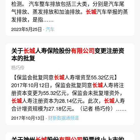
检测。 汽车整车排放包括三大类，分别是汽车尾
气排放、蒸发排放和加油排放。
长城
汽车举报的蒸
发排放，是指……
2023年5月25日 ·
汽车
关于
长城
人寿保险股份
有限公司
变更注册资
本的批复
杨巧伶
【保监会批复同意
长城
人寿增资至55.32亿元】
2017年10月12日，保监会批复同意
长城
人寿将注
册资本变更为55.32亿元，保监会未批复增资外，
长城
人寿注册资本为28.14亿元。此次，
长城
人寿
合计增资规模为27.18亿元。（记者 杨巧伶）……
2017年10月13日 ·
财新数据通频道
关于神州
长城
股份
有限公司
股票终止上市的