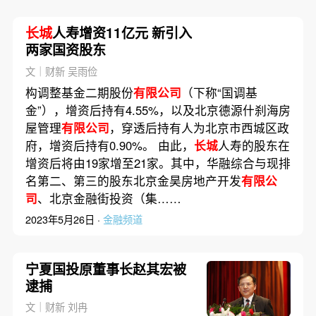
长城
人寿增资11亿元 新引入
两家国资股东
文｜财新 吴雨俭
构调整基金二期股份
有限公司
（下称“国调基
金”），增资后持有4.55%，以及北京德源什刹海房
屋管理
有限公司
，穿透后持有人为北京市西城区政
府，增资后持有0.90%。 由此，
长城
人寿的股东在
增资后将由19家增至21家。其中，华融综合与现排
名第二、第三的股东北京金昊房地产开发
有限公
司
、北京金融街投资（集……
2023年5月26日 ·
金融频道
宁夏国投原董事长赵其宏被
逮捕
文｜财新 刘冉