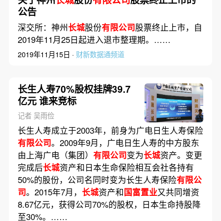
公告
深交所：神州
长城
股份
有限公司
股票终止上市，自
2019年11月25日起进入退市整理期。……
2019年11月15日 ·
财新数据通频道
长生人寿70%股权挂牌39.7
亿元 谁来竞标
记者 吴雨俭
长生人寿成立于2003年，前身为广电日生人寿保险
有限公司
。2009年9月，广电日生人寿的中方股东
由上海广电（集团）
有限公司
变为
长城
资产。变更
完成后
长城
资产和日本生命保险相互会社各持有
50%的股份，公司名同时变为长生人寿保险
有限公
司
。2015年7月，
长城
资产和
国富置业
又共同增资
8.67亿元，获得公司70%的股权，日本生命持股降
至30%。……