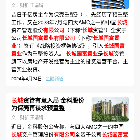
文｜财新 王娟娟
昔日千亿房企今为保壳重整》），先经历了预重整
工作，又在2023年7月与四大AMC之一的中国
长城
资产管理股份
有限公司
（下称“
长城
资管”）全资子
公司
长城国富置业有限公司
（下称“
长城国富置
业
”）签订《战略投资框架协议》，引入
长城国富
置业
作为重整投资人。
长城国富置业
是
长城
资管
旗下以房地产开发经营为主业的投资运营平台，主
营实业投资、……
2024年4月24日 ·
金融频道
长城
资管有意入局 金科股份
为保壳再谋求预重整
文｜财新 王娟娟
近日，金科股份公告称，与四大AMC之一的中国
长城
资产管理股份
有限公司
全资子公司
长城国富置