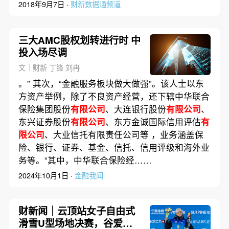
2018年9月7日 ·
财新数据通频道
三大AMC股权划转进行时 中
投入场尽调
文｜财新 丁锋 刘冉
。” 其次，“金融服务板块做大做强”。该人士以东
方资产举例，除了不良资产经营，还下辖中华联合
保险集团股份
有限公司
、大连银行股份
有限公司
、
东兴证券股份
有限公司
、东方金诚国际信用评估
有
限公司
、大业信托有限责任公司等 ，业务涵盖保
险、银行、证券、基金、信托、信用评级和海外业
务等。“其中，中华联合保险经……
2024年10月1日 ·
金融我闻
财新闻｜云顶站女子自由式
滑雪U型场地决赛，谷爱凌