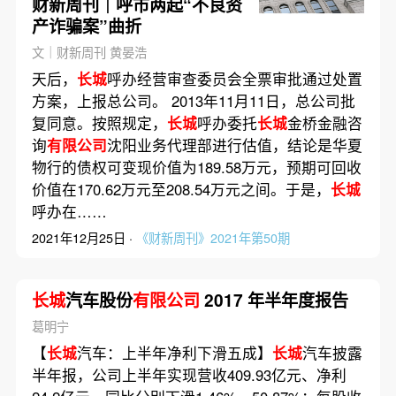
财新周刊｜呼市两起“不良资
产诈骗案”曲折
文｜财新周刊 黄晏浩
天后，
长城
呼办经营审查委员会全票审批通过处置
方案，上报总公司。 2013年11月11日，总公司批
复同意。按照规定，
长城
呼办委托
长城
金桥金融咨
询
有限公司
沈阳业务代理部进行估值，结论是华夏
物行的债权可变现价值为189.58万元，预期可回收
价值在170.62万元至208.54万元之间。于是，
长城
呼办在……
2021年12月25日 ·
《财新周刊》2021年第50期
长城
汽车股份
有限公司
2017 年半年度报告
葛明宁
【
长城
汽车：上半年净利下滑五成】
长城
汽车披露
半年报，公司上半年实现营收409.93亿元、净利