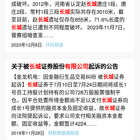
成破坏。2012年，河南省认定赵
长城
唐庄1段、唐
庄2段、常村1段三段
长城
实际共存在3010米，截
至目前，赵
长城
遗址仅存在855米，71.6%长度的
长城
遗址已遭到不同程度破坏。 2023年11月7日，
督察组暗查发……
2023年12月8日 ·
环科频道
关于被
长城
证券股份
有限公司
起诉的公告
【金龙机电：因金融衍生品交易纠纷 被
长城
证券
起诉】
长城
证券于7月10日至7月24日期间将成长1
号员工持股计划持有的公司728万股股票强制平
仓。因平仓处置所得金额尚不足以支付
长城
证券向
成长1号提供的融资本金及固定收益，故
长城
证券
向法院提起诉讼，要求公司支付相关融资本金差
额、固定收益等，金额暂计4224……
2018年11月28日 ·
财新数据通频道