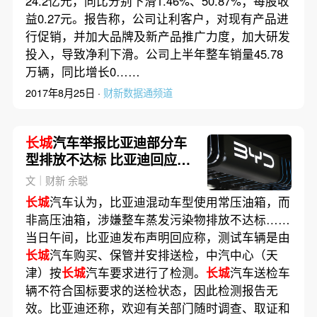
24.2亿元，同比分别下滑1.46%、50.87%；每股收
益0.27元。报告称，公司让利客户，对现有产品进
行促销，并加大品牌及新产品推广力度，加大研发
投入，导致净利下滑。公司上半年整车销量45.78
万辆，同比增长0……
2017年8月25日 ·
财新数据通频道
长城
汽车举报比亚迪部分车
型排放不达标 比亚迪回应称
检测报告无效
文｜财新 余聪
长城
汽车认为，比亚迪混动车型使用常压油箱，而
非高压油箱，涉嫌整车蒸发污染物排放不达标……
当日午间，比亚迪发布声明回应称，测试车辆是由
长城
汽车购买、保管并安排送检，中汽中心（天
津）按
长城
汽车要求进行了检测。
长城
汽车送检车
辆不符合国标要求的送检状态，因此检测报告无
效。比亚迪还称，欢迎有关部门随时调查、取证和