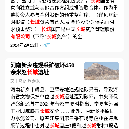
富”）签订了《战略投资框架协议》，
长城
国富有
意向独立或与其他合作方组成投资联合体，作为重
整投资人参与金科股份的预重整程序。（详见财新
网报道《
长城
资管有意入局 金科股份为保壳再谋
求预重整》）
长城
国富是中国
长城
资产管理股份
有限公司
（下称“
长城
资产”）的全……
2024年2月22日 ·
地产
河南新乡违规采矿破坏450
余米赵
长城
遗址
文｜财新 周泰来
河南新乡市辉县、卫辉等地违规挖砂采石，导致河
南省文物保护单位赵
长城
遗址遭到破坏。中央环保
督察组还曾在2021年督察宁夏时指出，宁夏盐池县
工业园威胁古
长城
安全…… 此外，原新乡平原同
力水泥公司、原春江集团第三采石场等企业在违规
采矿过程中也对赵
长城
唐庄1段和赵
长城
常村1段造