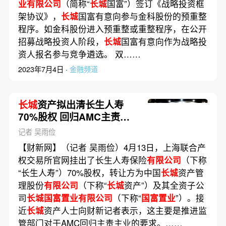
业有限公司
（简称“
长城
国富”）签订《战略投资框
架协议》，
长城
国富有意向参与金科股份的预重整
程序。如金科股份进入预重整或重整程序，在公开
招募战略投资人阶段，
长城
国富有意向作为战略投
资人报名参与竞争遴选。 双……
2023年7月4日 ·
金融频道
长城
资产拟出清长生人寿
70%股权 回归AMC主责主
业
记者 吴雨俭
【财新网】（记者 吴雨俭）4月13日，上海联合产
权交易所官网挂出了长生人寿保险
有限公司
（下称
“长生人寿”）70%股权，转让方为中国
长城
资产管
理股份
有限公司
（下称“
长城
资产”）及其全资子公
司
长城国富置业有限公司
（下称“
国富置业
”）。接
近
长城
资产人士向财新记者表示，这主要是推进监
管部门对于AMC回归主责主业的要求。……