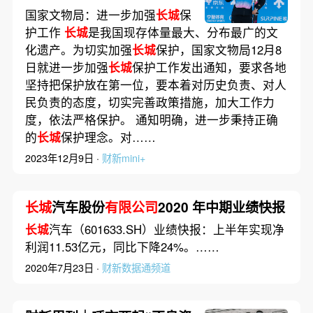
带伤夺冠
国家文物局：进一步加强
长城
保
护工作
长城
是我国现存体量最大、分布最广的文
化遗产。为切实加强
长城
保护，国家文物局12月8
日就进一步加强
长城
保护工作发出通知，要求各地
坚持把保护放在第一位，要本着对历史负责、对人
民负责的态度，切实完善政策措施，加大工作力
度，依法严格保护。 通知明确，进一步秉持正确
的
长城
保护理念。对……
2023年12月9日 ·
财新mini+
长城
汽车股份
有限公司
2020 年中期业绩快报
长城
汽车（601633.SH）业绩快报：上半年实现净
利润11.53亿元，同比下降24%。……
2020年7月23日 ·
财新数据通频道