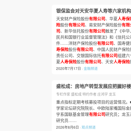
银保监会对天安华夏人寿等六家机构
天安财产保险股份
有限公司
、华夏
人寿保
险
股份
有限公司
、易安财产保险股份
有限
司
、新华信托股份
有限公司
触发了《中华
民共和国银行业监督管理法》和《信托公
件……洋财产保险股份
有限公司
、国寿健
寿保险
股份
有限公司
、中国人民财产保险
责任公司、交银国际信托
有限公司
组建六
夏
人寿保险
股份
有限公司
、天安
人寿保险
2020年7月17日 ·
金融频道
盛松成：房地产转型发展应把握好楼
专栏作家 盛松成 特约作者 庄鸿宇 龙玉
重点指标定期考核募投项目的运营情况。
学家论坛研究院院长、中欧陆家嘴国际金
宇系国联基金管理
有限公司
研究员；龙玉
研究员……
2026年8月6日 ·
观点频道