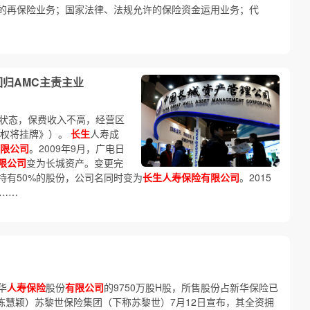
的再保险业务；国家法律、法规允许的保险资金运用业务；代
回归AMC主责主业
损状态，保费收入不高，经营区
股权将挂牌》）。
长生
人寿成
限公司
。2009年9月，广电日
限公司
变为长城资产。变更完
持有50%的股份，公司名同时变为
长生人寿保险有限公司
。2015
……
华
人寿保险
股份
有限公司
的9750万股H股，所售股份占新华保险已
 陈慧颖）苏黎世保险集团（下称苏黎世）7月12日宣布，其全资拥