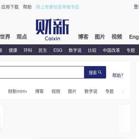
登
应用下载
帮助
网上有害信息举报专区
世界
观点
博客
图片
视频
Eng
源
健康
环科
民生
ESG
数字说
比较
中国改革
专题
搜索
帮助？
闻
财新mini+
博客
视频
图片
数字说
专题
会议