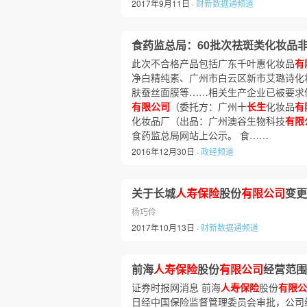
2017年9月11日 ·
财新数据通频道
食药监总局：60批次祛斑类化妆品
此次不合格产品包括广东千叶惠化妆品
有
净白精纯素、广州市白云区新市艾璐诗化
肤蚕丝面膜等……相关生产企业已被要求
有限公司
（委托方：广州十
长生
化妆品
有
化妆品厂（出品：广州澳谷生物科技
有限
食药监总局网站上公示。 食……
2016年12月30日 ·
政经频道
关于长城
人寿保险
股份
有限公司
变更
杨巧伶
2017年10月13日 ·
财新数据通频道
前海
人寿保险
股份
有限公司
经营范围
证券时报网消息 前海
人寿保险
股份
有限公
日经中国保险监督管理委员会审批，公司