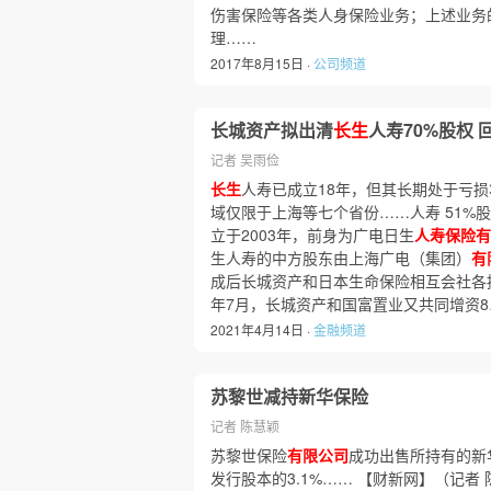
伤害保险等各类人身保险业务；上述业务
理……
2017年8月15日 ·
公司频道
长城资产拟出清
长生
人寿70%股权 
记者 吴雨俭
长生
人寿已成立18年，但其长期处于亏
域仅限于上海等七个省份……人寿 51%
立于2003年，前身为广电日生
人寿保险有
生人寿的中方股东由上海广电（集团）
有
成后长城资产和日本生命保险相互会社各
年7月，长城资产和国富置业又共同增资8
2021年4月14日 ·
金融频道
苏黎世减持新华保险
记者 陈慧颖
苏黎世保险
有限公司
成功出售所持有的新
发行股本的3.1%…… 【财新网】（记者