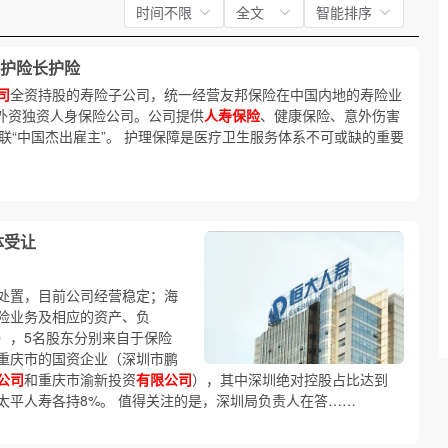
时间不限
全文
智能排序
护险长护险
司
全资持股的寿险子公司，统一经营友邦保险在中国内地的寿险业
家外资独资人身保险公司。公司提供
人寿保险
、健康保险、意外伤害
联“中国杰出雇主”。 护理保障是医疗卫生服务体系不可或缺的重要
体受让
处置，目前公司经营稳定；海
险业务及相应的资产、负
），5名股东分别来自于保险
重庆市的国资企业（深圳市鹏
公司
和重庆市渝新投资
有限公司
），其中深圳绝对控股占比达到
和太平人寿各持8%。 值得关注的是，深圳局负责人在答……