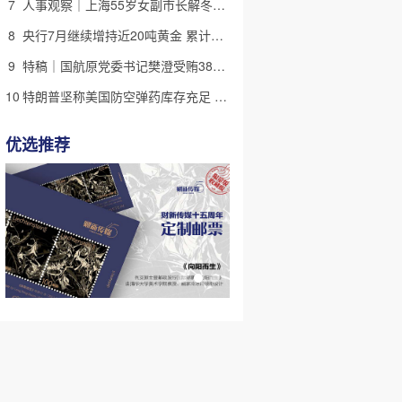
7
人事观察｜上海55岁女副市长解冬进京 候任中国侨联副主席
8
央行7月继续增持近20吨黄金 累计储备超过7600万盎司
9
特稿｜国航原党委书记樊澄受贿3847万元二审待宣判 否认大多数指控
10
特朗普坚称美国防空弹药库存充足 但不会向乌克兰提供更多
优选推荐