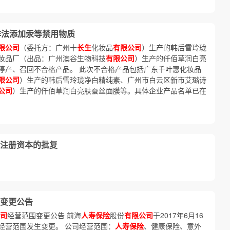
非法添加汞等禁用物质
限公司
（委托方：广州十
长生
化妆品
有限公司
）生产的韩后雪玲珑
妆品厂（出品：广州澳谷生物科技
有限公司
）生产的仟佰草润白亮
停产、召回不合格产品。 此次不合格产品包括广东千叶惠化妆品
限公司
）生产的韩后雪玲珑净白精纯素、广州市白云区新市艾璐诗
公司
）生产的仟佰草润白亮肤蚕丝面膜等。具体企业产品名单已在
注册资本的批复
变更公告
司
经营范围变更公告 前海
人寿保险
股份
有限公司
于2017年6月16
经营范围发生变更。 公司经营范围：
人寿保险
、健康保险、意外