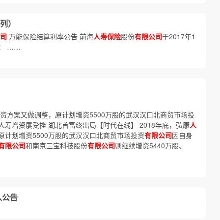
列）
司
万能保险结算利率公告 前海
人寿保险
股份
有限公司
于2017年1
： ……
资方案又做调整，原计划增资5500万股的武汉汉口北商贸市场投
寿增资屡受挫 湖北首富终出局【时代在线】 2018年底，弘康
人
原计划增资5500万股的武汉汉口北商贸市场投资
有限公司
因自身
有限公司
和南京三宝科技股份
有限公司
则继续增资5440万股、
入公告