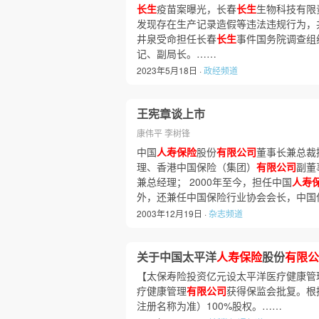
长生
疫苗案曝光，长春
长生
生物科技有限
发现存在生产记录造假等违法违规行为，共
井泉受命担任长春
长生
事件国务院调查组
记、副局长。……
2023年5月18日 ·
政经频道
王宪章谈上市
康伟平 李树锋
中国
人寿保险
股份
有限公司
董事长兼总裁
理、香港中国保险（集团）
有限公司
副董
兼总经理； 2000年至今，担任中国
人寿
外，还兼任中国保险行业协会会长，中国
2003年12月19日 ·
杂志频道
关于中国太平洋
人寿保险
股份
有限公
【太保寿险投资亿元设太平洋医疗健康管
疗健康管理
有限公司
获得保监会批复。根
注册名称为准）100%股权。……