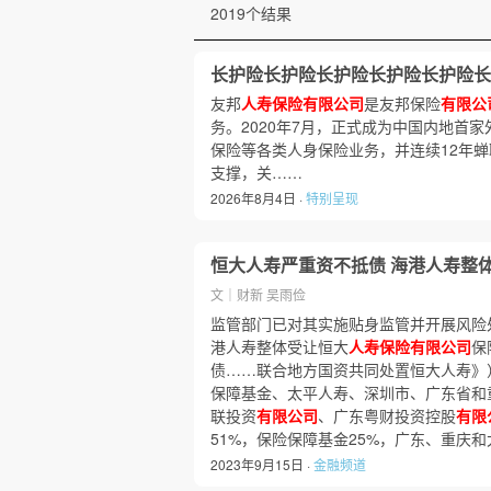
2019个结果
长护险长护险长护险长护险长护险长
友邦
人寿保险有限公司
是友邦保险
有限公
务。2020年7月，正式成为中国内地首
保险等各类人身保险业务，并连续12年蝉
支撑，关……
2026年8月4日 ·
特别呈现
恒大人寿严重资不抵债 海港人寿整
文｜财新 吴雨俭
监管部门已对其实施贴身监管并开展风险
港人寿整体受让恒大
人寿保险有限公司
保
债……联合地方国资共同处置恒大人寿》
保障基金、太平人寿、深圳市、广东省和
联投资
有限公司
、广东粤财投资控股
有限
51%，保险保障基金25%，广东、重庆
2023年9月15日 ·
金融频道