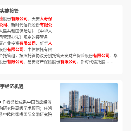
实施接管
险
股份
有限公司
、天安
人寿保
公司
、新时代信托股份
有限公
人民共和国保险法》《中华人
司管理办法》规定的接管条
康产业投资
有限公司
、新华
人
股份
有限公司
、中信信托有限
个托管组，按照托管协议分别托管天安财产保险股份
有限公司
、华
股份
有限公司
、易安财产保险股份
有限公司
、新时代信托股……
宇经济机遇
■ 作者盛松成系中国首席经济
融研究院高级学术顾问；庄鸿
系中欧陆家嘴国际金融研究院