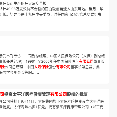
责任公司生产的狂犬病疫苗被
计49.98万支效价不合格的百白破疫苗流入山东等地。当月，毕
组长。毕井泉是十九届中央委员，时任国家市场监管总局党组书
接受本刊专访……司副总经理、中国人民保险公司（人保）副总经
事长兼总经理； 1998年至2000年任中国保险股份
有限公司
董事长
保险
公司总经理；中国
人寿保险
股份
有限公司
董事长兼总裁；此
保险学会副会长等职……
司
投资太平洋医疗健康管理
有限公司
股权的批复
理公司获批】9月11日，太保集团旗下太保寿险投资设立太平洋医
据批复，太保寿险出资1亿元，拥有该医疗健康管理公司（以工商