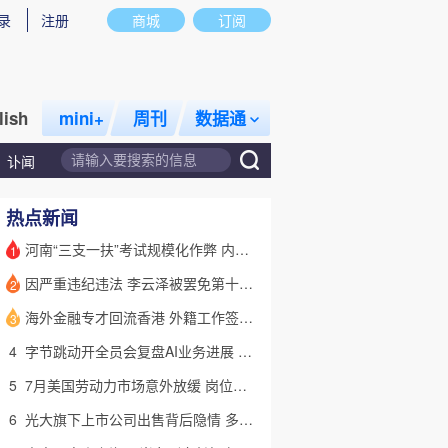
录
注册
商城
订阅
lish
mini+
周刊
数据通
讣闻
热点新闻
河南“三支一扶”考试规模化作弊 内外勾结提前获取试卷
1
因严重违纪违法 李云泽被罢免第十四届全国人大代表职务
2
话题
特别呈现
私房课
海外金融专才回流香港 外籍工作签证翻倍
3
4
字节跳动开全员会复盘AI业务进展 称大模型被海外竞对拉开差距
5
7月美国劳动力市场意外放缓 岗位减少2.3万个失业率降至4.1%
6
光大旗下上市公司出售背后隐情 多人卷入医疗腐败案被查