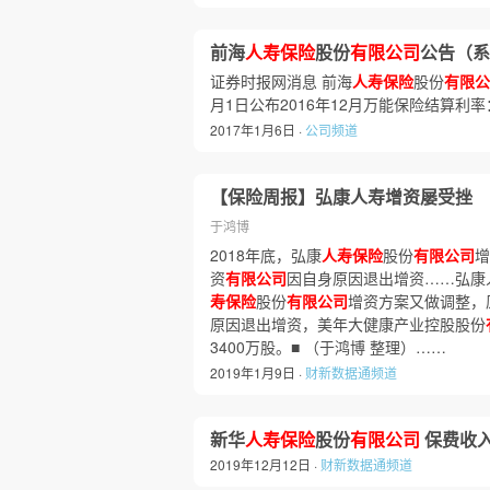
前海
人寿保险
股份
有限公司
公告（系
证券时报网消息 前海
人寿保险
股份
有限公
月1日公布2016年12月万能保险结算利率
2017年1月6日 ·
公司频道
【保险周报】弘康人寿增资屡受挫
于鸿博
2018年底，弘康
人寿保险
股份
有限公司
增
资
有限公司
因自身原因退出增资……弘康人
寿保险
股份
有限公司
增资方案又做调整，
原因退出增资，美年大健康产业控股股份
3400万股。■ （于鸿博 整理）……
2019年1月9日 ·
财新数据通频道
新华
人寿保险
股份
有限公司
保费收
2019年12月12日 ·
财新数据通频道