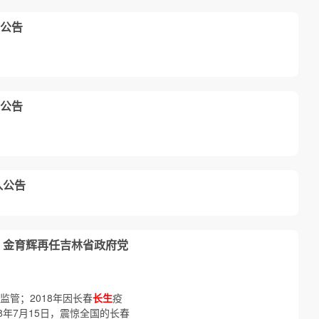
公告
公告
入公告
 金育辉再任吉林省政府党
监管；2018年因长春
长生
疫
8年7月15日，震惊全国的长春