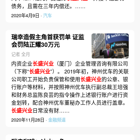
债务，且需在三年内偿还。……
2020年4月9日 ·
汽车
瑞幸造假主角首获罚单 证监
会罚陆正耀30万元
记者 全月
内资企业
长盛兴业
（厦门）企业管理咨询有限公司
（下称“
长盛兴业
”）。 2019年初，神州优车的关联
公司职工开始负责保管和使用
长盛兴业
的公章、银
行账户等材料，并按照神州优车执行副总裁王培强
和财务总监陈良芸的指令操作上述银行账户进行资
金划转，配合神州优车董秘办工作人员进行盖章。
长盛兴业
日常没有财……
2020年11月28日 ·
金融频道