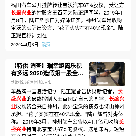
福田汽车公开挂牌转让宝沃汽车67%股权，受让方
长盛兴业
的控股方王百因为陆正耀同学。2019年1
月8日，陆正耀亲口对媒体证实，神州优车是收购
宝沃的实际出资方，“花了实实在在40亿现金”。陆
正耀宣称计划在……
2020年4月3日 ·
消费
【特供·调查】瑞幸距离乐视
有多远 2020造假第一股全调
查
沈欣悦 屈运栩 原瑞阳
车品牌中国复活记”） 陆正耀曾告诉财新记者，
长
盛兴业
的最终控制人王百因是自己的同学，
长盛兴
业
收购资金来自神州，此外宝沃的债务也将由神州
承担。“花了实实在在40亿现金。”陆正耀曾对媒体
称。 2019年3月，神州优车公告以41.1亿元收购
长
盛兴业
持有北京宝沃67%的股权。这意味着，短短