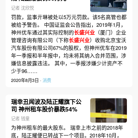
记者 沈欣悦
罚款，监事亓琳被处以5万元罚款。该5名高管也都
被给予警告。 中国证监会公告指出，2019年1月，
神州优车通过其实际控制的
长盛兴业
（厦门）企业
管理咨询有限公司（下称
长盛兴业
）收购北京宝沃
汽车股份有限公司67%的股权，但神州优车在2019
年一季报和半年报中，均未将其纳入合并范围，涉
嫌信息披露违法。 其中，一季报涉嫌少计资产不
少于96……
2020年8月3日 ·
消费
瑞幸丑闻波及陆正耀旗下公
司 神州租车股价暴跌54%
记者 钱童
为神州租车的最大股东。 瑞幸上市之前的2018年
底，陆正耀便已转战下一个项目。2018年10月，