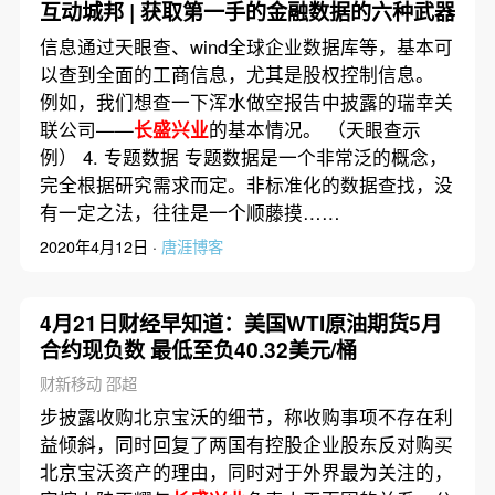
互动城邦 | 获取第一手的金融数据的六种武器
信息通过天眼查、wind全球企业数据库等，基本可
以查到全面的工商信息，尤其是股权控制信息。
例如，我们想查一下浑水做空报告中披露的瑞幸关
联公司——
长盛兴业
的基本情况。 （天眼查示
例） 4. 专题数据 专题数据是一个非常泛的概念，
完全根据研究需求而定。非标准化的数据查找，没
有一定之法，往往是一个顺藤摸……
2020年4月12日 ·
唐涯博客
4月21日财经早知道：美国WTI原油期货5月
合约现负数 最低至负40.32美元/桶
财新移动 邵超
步披露收购北京宝沃的细节，称收购事项不存在利
益倾斜，同时回复了两国有控股企业股东反对购买
北京宝沃资产的理由，同时对于外界最为关注的，