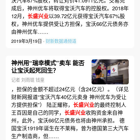
沃汽车67%股权，转让对价41.0911亿元。交易完
成后，神州优车将取得宝沃汽车的控股权。2018年
12月，
长盛兴业
以39.72亿元获得宝沃汽车67%股
权，神州优车提供受让方担保，宝沃66亿元债务亦
由神州优车……
2019年3月19日 ·
财新数据通频道
神州用“瑞幸模式”卖车 能否
让宝沃起死回生？
记者 刘雨锟 钱童
，担保的金额不超过24亿元（含24亿元）。（详见
财新网报道“宝沃汽车40亿元卖身 神州优车为受让
方提供担保”） 陆正耀称，
长盛兴业
的最终控制人
王百因是自己的同学，
长盛兴业
收购资金来自神
州，此外，宝沃66亿元债务也将由神州承担。 德
国宝沃1919年诞生在不莱梅，曾为德国第三大汽车
生产制造商，但……