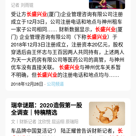
记者 刘雨锟
受让方
长盛兴业
(厦门)企业管理咨询有限公司注册
成立于12月3日，公司注册电话和地点与神州租车
一家子公司相同…… 财新数据显示，
长盛兴业
(厦
门) 企业管理咨询有限公司（下称
长盛兴业
）于
2018年12月3日注册成立，注册资本20亿元，股权
穿透后由王怀志与王百因两人共同持有，上述两人
为天一大药房有限公司等医药公司的高管，与神州
优车没有直接关联。
长盛兴业
与神州优车关系暂
不明确，但
长盛兴业
的注册电话和地点均与……
2018年12月28日 ·
公司频道
瑞幸谜题：2020造假第一股
全调查｜特稿精选
文丨财新记者 沈欣悦 屈运栩 原瑞阳
车品牌中国复活记”） 陆正耀曾告诉财新记者，
长