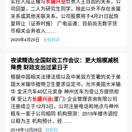
实控人陆正耀与
长盛兴业
负责人王百因的关系，公
司回复，二人为研究生同学，除此以外不存在亲属
关系或其他关联关系。公司股票将于4月21日起恢
复转让（证券时报） 广电运通：目前尚无数字货
币相关业务收入……
2020年4月20日 ·
金融频道
夜读精选|全国财政工作会议：更大规模减税
降费 财政支出过紧日子
根据中国相关法律法规以及中美双方签署的关于美
国大米输华植物卫生要求议定书，允许美国大米输
华 宝沃汽车40亿元卖身 神州优车为受让方提供担
保 受让方
长盛兴业
(厦门) 企业管理咨询有限公司
注册成立于12月3日，公司注册电话和地点与神州
租车一家子公司相同 机构预测：2019年楼市调控
以稳为主 机构预计，经……
2018年12月28日 ·
财新网