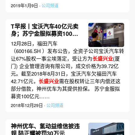
2019年1月9日 ·
公司频道
T早报丨宝沃汽车40亿元卖
身；苏宁金服拟募资100亿
元；戴尔重启上市
12月28日，福田汽车
（600166.SH ）发布公告，全资子公司宝沃汽车转
让67%股权一事尘埃落定，受让方为
长盛兴业
(厦
门) 企业管理咨询有限公司，成交价格为39.72亿
元。截至2018年8月31日，宝沃汽车欠福田汽车
42.71亿元，
长盛兴业
需在股权转让三年内偿还这
部分借款，神州优车为其提供担保。 苏宁金服拟
募资100亿元……
2018年12月29日 ·
公司频道
神州优车、氢动益维信披违
规 陆正耀被罚30万元