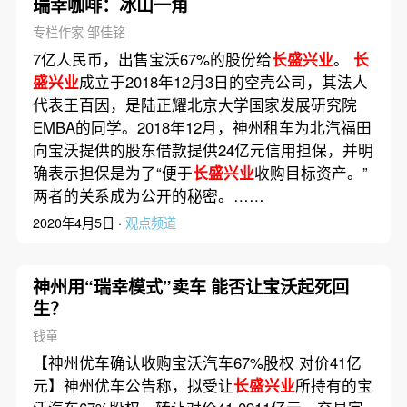
瑞幸咖啡：冰山一角
专栏作家 邹佳铭
7亿人民币，出售宝沃67%的股份给
长盛兴业
。
长
盛兴业
成立于2018年12月3日的空壳公司，其法人
代表王百因，是陆正耀北京大学国家发展研究院
EMBA的同学。2018年12月，神州租车为北汽福田
向宝沃提供的股东借款提供24亿元信用担保，并明
确表示担保是为了“便于
长盛兴业
收购目标资产。”
两者的关系成为公开的秘密。……
2020年4月5日 ·
观点频道
神州用“瑞幸模式”卖车 能否让宝沃起死回
生？
钱童
【神州优车确认收购宝沃汽车67%股权 对价41亿
元】神州优车公告称，拟受让
长盛兴业
所持有的宝