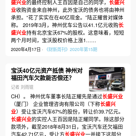
盛兴业
的最终控制人王百因是自己的同学，
长盛兴
业
收购资金来自神州，此外宝沃的债务也将由神州
承担。“花了实实在在40亿现金。”陆正耀曾对媒体
称。 2019年3月，神州优车公告以41.1亿元收购
长
盛兴业
持有北京宝沃67%的股权。这意味着，短短
两个月时间，宝沃股权价格上涨1……
2020年4月17日 ·
《财新周刊》2020年第15期
宝沃40亿元资产抵债 神州对
福田汽车欠款能否偿还？
记者 刘雨锟
CH）。 神州优车董事长陆正耀先是通过
长盛兴业
（厦门） 企业管理咨询有限公司（下称
长盛兴
业
）受让宝沃汽车67%的股份，转让价39.7亿元。
长盛兴业
的实控人王百因是陆正耀同学。除这部分
款项外，截至2018年8月31日，宝沃汽车还欠福田
汽车42.71亿元，受让方
长盛兴业
一并接下这部分