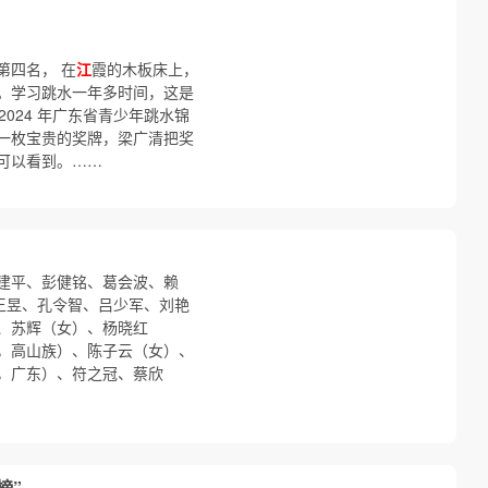
第四名， 在
江
霞的木板床上，
。学习跳水一年多时间，这是
2024 年广东省青少年跳水锦
一枚宝贵的奖牌，梁广清把奖
可以看到。……
建平、彭健铭、葛会波、赖
 王昱、孔令智、吕少军、刘艳
、苏辉（女）、杨晓红
，高山族）、陈子云（女）、
，广东）、符之冠、蔡欣
榜”