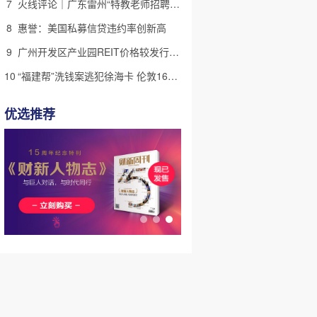
7
火线评论｜广东雷州“特教老师招聘违规”很雷，仍有诸多疑点
8
惠誉：美国私募信贷违约率创新高
9
广州开发区产业园REIT价格较发行价“腰斩” 底层资产出租率降至67%
10
“福建帮”洗钱案逃犯徐海卡 伦敦16套房拟被英国没收(含视频)
优选推荐