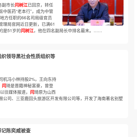
务副市长
闫树江
已回京，转任
中医药“老本行”，成为中管
派地方任职的66名司局级官员
药管理局官网近日更新，已满61
的是51岁的
闫树江
，他在四名副局长中排名最末。……
组织领导黑社会性质组织等
的司机冯小林持股2%，王向东持
。
闫
琦是晋籍神秘富豪，曾登
据以往媒体报道，
闫
琦原为山西
限公司、三亚鹿回头旅游区开发有限公司等，开发了海南著名别墅
书记陈奕威被查