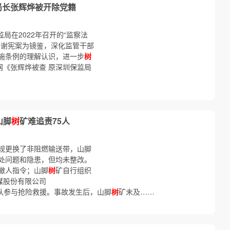
局长张辉烨被开除党籍
局在2022年召开的“监察法
、谢宪案为镜鉴，深化监管干部
施条例的理解认识，进一步
树
网《张辉烨被查 原深圳保监局
山脚
树
矿难追责75人
规更换了非阻燃输送带，山脚
处问题和隐患，但均未整改。
撤人指令；山脚
树
矿自行组织
煤股份有限公司
护大队参与抢险救援。事故发生后，山脚
树
矿未及……