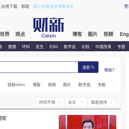
登
应用下载
帮助
网上有害信息举报专区
世界
观点
博客
图片
视频
Eng
源
健康
环科
民生
ESG
数字说
比较
中国改革
专题
搜索
帮助？
闻
财新mini+
博客
视频
图片
数字说
专题
会议
时间不限
全文
智能排序
何在