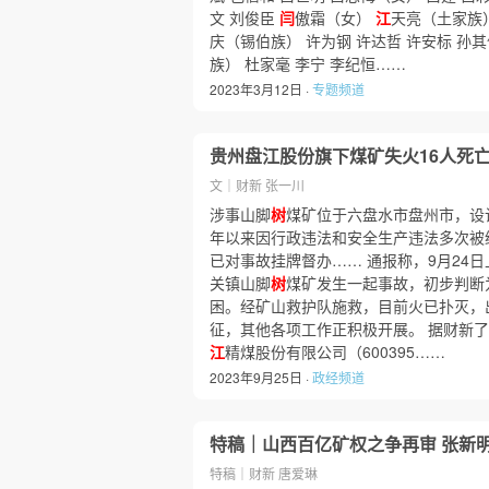
文 刘俊臣
闫
傲霜（女）
江
天亮（土家族）
庆（锡伯族） 许为钢 许达哲 许安标 孙其
族） 杜家毫 李宁 李纪恒……
2023年3月12日 ·
专题频道
贵州盘江股份旗下煤矿失火16人死
文｜财新 张一川
涉事山脚
树
煤矿位于六盘水市盘州市，设计
年以来因行政违法和安全生产违法多次被
已对事故挂牌督办…… 通报称，9月24日
关镇山脚
树
煤矿发生一起事故，初步判断
困。经矿山救护队施救，目前火已扑灭，
征，其他各项工作正积极开展。 据财新
江
精煤股份有限公司（600395……
2023年9月25日 ·
政经频道
特稿｜山西百亿矿权之争再审 张新明
特稿｜财新 唐爱琳