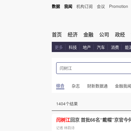
数据
我闻
机构订阅
会议
Promotion
首页
经济
金融
公司
政经
更多
科技
地产
汽车
消费
能
综合
杂志
财新数据通
金融我
1404个结果
闫树江
回京 首批66名“戴帽”京官今
记者 林韵诗