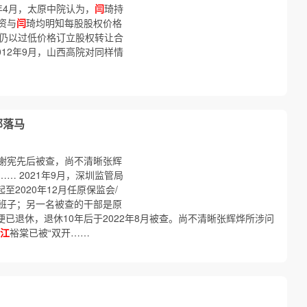
2年4月，太原中院认为，
闫
琦持
资与
闫
琦均明知每股股权价格
，仍以过低价格订立股权转让合
012年9月，山西高院对同样情
部落马
谢宪先后被查，尚不清晰张辉
… 2021年9月，深圳监管局
至2020年12月任原保监会/
班子；另一名被查的干部是原
便已退休，退休10年后于2022年8月被查。尚不清晰张辉烨所涉问
江
裕棠已被“双开……