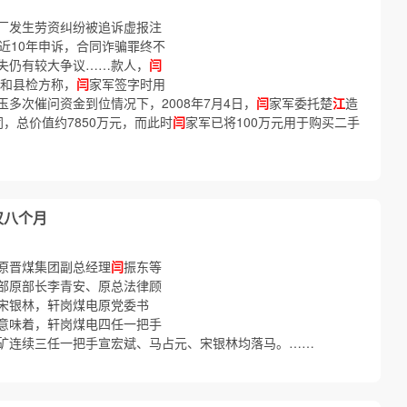
厂发生劳资纠纷被追诉虚报注
近10年申诉，合同诈骗罪终不
失仍有较大争议……款人，
闫
 和县检方称，
闫
家军签字时用
多次催问资金到位情况下，2008年7月4日，
闫
家军委托楚
江
造
，总价值约7850万元，而此时
闫
家军已将100万元用于购买二手
仅八个月
原晋煤集团副总经理
闫
振东等
部原部长李青安、原总法律顾
宋银林，轩岗煤电原党委书
意味着，轩岗煤电四任一把手
矿连续三任一把手宣宏斌、马占元、宋银林均落马。……