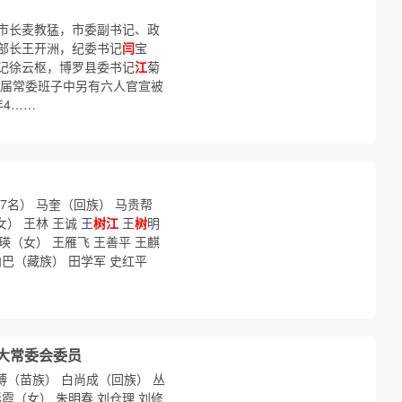
市长麦教猛，市委副书记、政
部长王开洲，纪委书记
闫
宝
记徐云枢，博罗县委书记
江
菊
该届常委班子中另有六人官宣被
年4……
47名） 马奎（回族） 马贵帮
） 王林 王诚 王
树江
王
树
明
瑛（女） 王雁飞 王善平 王麒
向巴（藏族） 田学军 史红平
人大常委会委员
博（苗族） 白尚成（回族） 丛
彩霞（女） 朱明春 刘仓理 刘修