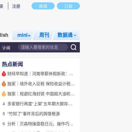
录
注册
商城
订阅
lish
mini+
周刊
数据通
讣闻
热点新闻
财经早知道｜河南带薪休假新政：领导干部带头，全员应休尽休
1
独家｜境外收入征税 保险收益计税详解(含视频)
2
话题
特别呈现
私房课
独家｜规避红海封锁 中国超大油轮停靠埃及绕行非洲
3
4
多家银行再度“上架”五年期大额存单 有何考量？(含视频)
5
“竹知了”事件背后的舆情根源
6
分析｜贝森特操盘稳日元，操作巧思能否撬动美日货币基本面