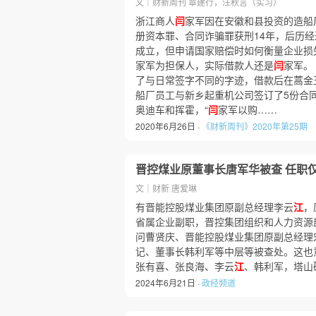
文｜财新周刊 覃建行，汪秋言（实习）
浙江商人
闫
家军因在安徽和县投资的造船
册资本罪、合同诈骗罪获刑14年，后历经
成立，但申请国家赔偿时如何衡量企业损
家军为担保人，实际借款人还是
闫
家军。
了与日常签字不同的字迹，借款后在蒿金玉
船厂员工与新乡起重机公司签订了5份合同
奥迪车和挥霍，“
闫
家军以购……
2020年6月26日 ·
《财新周刊》2020年第25期
晋控煤业原董事长唐军华被查 任职
文｜财新 唐爱琳
有晋能控股煤业集团原副总经理李云
江
，
省属企业副职，晋控集团组织和人力资源
问曹贤庆、晋能控股煤业集团原副总经理
记、董事长韩利军等中层等被查处。这也
张有喜、张良海、李云
江
、韩利军，塔山
2024年6月21日 ·
政经频道