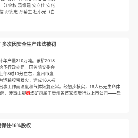
 江金权 汤维建 安立佳 安兆
信 孙宪忠 孙菊生 杜小光（白
亡 多次因安全生产违法被罚
年产量310万吨。该矿2018
给予行政处罚。国务院安委会
上午8时10分左右，盘州市盘
为运输胶带着火，造成16人被
出事工作面温度和气体恢复正常。经初步核实，16人已无生命体
了解，涉事山脚
树
煤矿隶属于贵州省首家煤炭行业上市公司——盘
保住46%股权