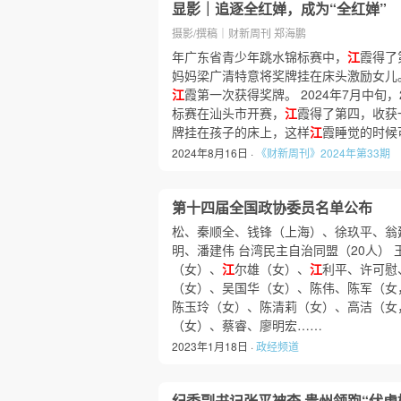
显影｜追逐全红婵，成为“全红婵”
摄影/撰稿｜财新周刊 郑海鹏
年广东省青少年跳水锦标赛中，
江
霞得了
妈妈梁广清特意将奖牌挂在床头激励女儿
江
霞第一次获得奖牌。 2024年7月中旬，
标赛在汕头市开赛，
江
霞得了第四，收获
牌挂在孩子的床上，这样
江
霞睡觉的时候
2024年8月16日 ·
《财新周刊》2024年第33期
第十四届全国政协委员名单公布
松、秦顺全、钱锋（上海）、徐玖平、翁
明、潘建伟 台湾民主自治同盟（20人）
（女）、
江
尔雄（女）、
江
利平、许可慰
（女）、吴国华（女）、陈伟、陈军（女
陈玉玲（女）、陈清莉（女）、高洁（女
（女）、蔡睿、廖明宏……
2023年1月18日 ·
政经频道
纪委副书记张平被查 贵州领跑“伏虎