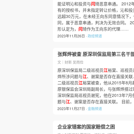
能证明沁和投资与
闫
琦恶意串通。 201
有的授权书，并未指定转让价格，沁和投
远超30万元，在未经王向东同意情况下
同，属于恶意串通，判决为无效合同。 2
形认定为，
闫
琦作为王向东的代理……
2023年11月26日 ·
政经频道
张辉烨被查 原深圳保监局第三名干
文｜财新 吴雨俭
原深圳保监局二级巡视员
江
裕棠、巡视员
烨所涉问题与
江
、谢案是否存在直接关联…
二级巡视员
江
裕棠被查，他从2015年8月起
原银保监会深圳局副局长，与张辉烨搭过
深圳保监局巡视员谢宪，他在2013年7月
题与
江
、谢案是否存在直接关联。 目前，
2023年11月27日 ·
金融频道
企业家错案的国家赔偿之困