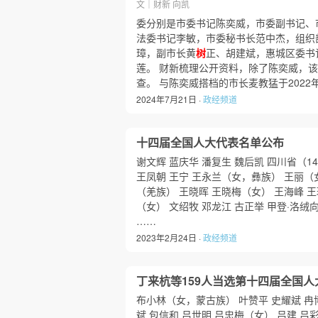
文｜财新 向凯
委分别是市委书记陈奕威，市委副书记、
法委书记李敏，市委秘书长范中杰，组织
璋，副市长黄
树
正、胡建斌，惠城区委书
莲。 财新梳理公开资料，除了陈奕威，
查。 与陈奕威搭档的市长麦教猛于2022
2024年7月21日 ·
政经频道
十四届全国人大代表名单公布
谢文辉 蓝庆华 潘复生 魏后凯 四川省（1
王凤朝 王宁 王永兰（女，彝族） 王丽（女
（羌族） 王晓晖 王晓梅（女） 王海峰 王
（女） 文绍牧 邓龙江 古正举 甲登·洛绒
……
2023年2月24日 ·
政经频道
丁来杭等159人当选第十四届全国
布小林（女，蒙古族） 叶赞平 史耀斌 冉
斌 包信和 吕世明 吕忠梅（女） 吕建 吕