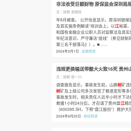
非法收受巨额财物 原保监会深圳局
文｜财新 吴雨俭
年8月被查。 公开信息显示，原深圳银保监
及其实施条例解读”培训会上，以
江
裕棠
和国有金融企业公职人员对监察法及其实
牢纪法意识、严守廉洁“底线”（参见财新
第三名干部落马》）。■……
2024年3月1日 ·
金融频道
违规更换输送带酿大火致16死 贵州
文｜财新 张一川
调查报告显示，事故发生前，山脚
树
矿违
树
矿及上级公司多次发现了巷道变形等多
事故发生时，相关责任人近半小时才下达
救援1小时24分后，才召请了贵州盘
江
精
（600395.SH，下称“盘江股份”）救
2024年9月25日 ·
政经频道