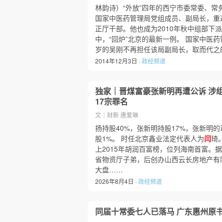
林韵诗）“外放”四年的西宁市委常委、常
国家中医药管理局党组成员、副局长，重返
正厅干部。他也成为2010年秋中组部下
中，“回炉”北京的最新一例。 国家中医
岁的吴刚不再担任该局副局长，取而代之
2014年12月3日 ·
政经频道
独家｜晋煤富豪张新明再遭公诉 涉
17宗罪名
文｜财新 唐爱琳
扬持股40%，张新明持股17%，张新明
股1%。 时任北京鑫业法定代表人为
闫
琦
上2015年胡润百富榜，位列海南首富。
省物资厅子弟，后创办山西云长房地产有
大盘……
2026年8月4日 ·
政经频道
同届十常委七人已落马 广东惠州原