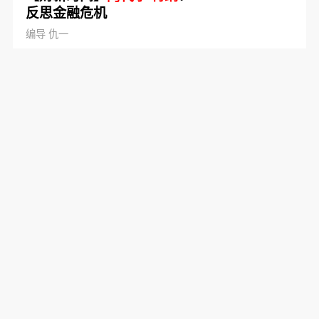
反思金融危机
编导 仇一
著名经济学家、美国智库新经济思维研究所理事会
主席
阿代尔
·
特纳
勋爵在2015年完成重要著作《债
务和魔鬼》，对造成2008年金融危机的原因进行了
深入系统分析，并就如何克服危机后遗症、恢复全
球经济增长提出了有异于主流观点却令人信服的政
策建议，得到了国际学术界普遍好评……
2016年7月31日 ·
视频频道
阿代尔
·
特纳
：中国碳减排面
临的双重挑战
文｜阿代尔·特纳（Adair Turner）
文｜
阿代尔
·
特纳
（Adair Turner） 能源转型委员会
（ETC）主席，英国金融服务监管局（FSA）原主
席 过去30年，中国的经济发展取得了令人震惊的