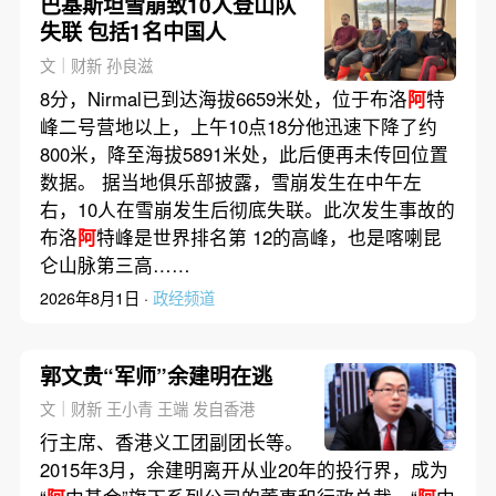
巴基斯坦雪崩致10人登山队
失联 包括1名中国人
文｜财新 孙良滋
8分，Nirmal已到达海拔6659米处，位于布洛
阿
特
峰二号营地以上，上午10点18分他迅速下降了约
800米，降至海拔5891米处，此后便再未传回位置
数据。 据当地俱乐部披露，雪崩发生在中午左
右，10人在雪崩发生后彻底失联。此次发生事故的
布洛
阿
特峰是世界排名第 12的高峰，也是喀喇昆
仑山脉第三高……
2026年8月1日 ·
政经频道
郭文贵“军师”余建明在逃
文｜财新 王小青 王端 发自香港
行主席、香港义工团副团长等。
2015年3月，余建明离开从业20年的投行界，成为