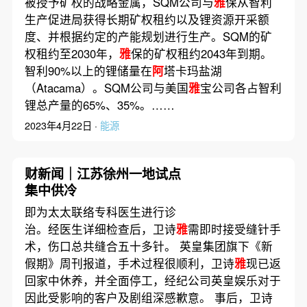
被授予矿权的战略金属，SQM公司与
雅
保从智利
生产促进局获得长期矿权租约以及锂资源开采额
度、并根据约定的产能规划进行生产。SQM的矿
权租约至2030年，
雅
保的矿权租约2043年到期。
智利90%以上的锂储量在
阿
塔卡玛盐湖
（Atacama）。SQM公司与美国
雅
宝公司各占智利
锂总产量的65%、35%。……
2023年4月22日 ·
能源
财新闻｜江苏徐州一地试点
集中供冷
即为太太联络专科医生进行诊
治。经医生详细检查后，卫诗
雅
需即时接受缝针手
术，伤口总共缝合五十多针。 英皇集团旗下《新
假期》周刊报道，手术过程很顺利，卫诗
雅
现已返
回家中休养，并全面停工，经纪公司英皇娱乐对于
因此受影响的客户及剧组深感歉意。 事后，卫诗