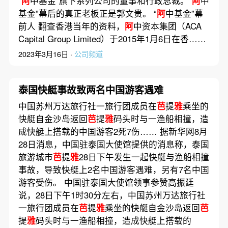
“
阿
中基金”旗下系列公司的董事和行政总裁。“
阿
中
基金”幕后的真正老板正是郭文贵。 “
阿
中基金”幕
前人 翻查香港当年的资料，
阿
中资本集团（ACA
Capital Group Limited）于2015年1月6日在香……
2023年3月16日 ·
公司频道
泰国快艇事故致两名中国游客遇难
中国苏州万达旅行社一旅行团成员在
芭
提
雅
乘坐的
快艇自金沙岛返回
芭
提
雅
码头时与一渔船相撞，造
成快艇上搭载的中国游客2死7伤…… 据新华网8月
28日消息，中国驻泰国大使馆提供的消息称，泰国
旅游城市
芭
提
雅
28日下午发生一起快艇与渔船相撞
事故，导致快艇上2名中国游客遇难，另有7名中国
游客受伤。 中国驻泰国大使馆领事参赞高振廷
说，28日下午1时30分左右，中国苏州万达旅行社
一旅行团成员在
芭
提
雅
乘坐的快艇自金沙岛返回
芭
提
雅
码头时与一渔船相撞，造成快艇上搭载的