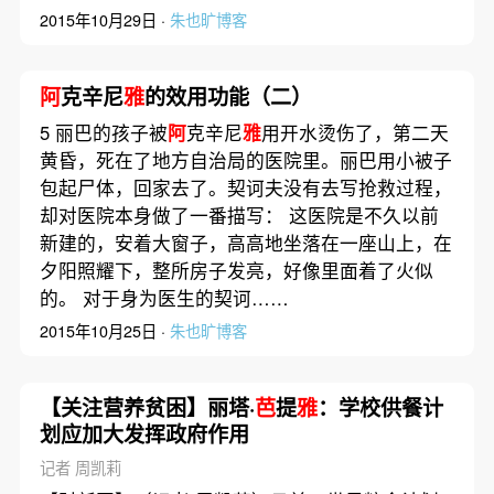
2015年10月29日 ·
朱也旷博客
阿
克辛尼
雅
的效用功能（二）
5 丽巴的孩子被
阿
克辛尼
雅
用开水烫伤了，第二天
黄昏，死在了地方自治局的医院里。丽巴用小被子
包起尸体，回家去了。契诃夫没有去写抢救过程，
却对医院本身做了一番描写： 这医院是不久以前
新建的，安着大窗子，高高地坐落在一座山上，在
夕阳照耀下，整所房子发亮，好像里面着了火似
的。 对于身为医生的契诃……
2015年10月25日 ·
朱也旷博客
【关注营养贫困】丽塔·
芭
提
雅
：学校供餐计
划应加大发挥政府作用
记者 周凯莉