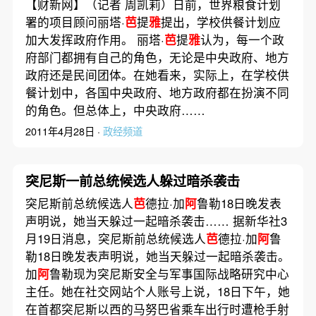
【财新网】（记者 周凯莉）日前，世界粮食计划
署的项目顾问丽塔·
芭
提
雅
提出，学校供餐计划应
加大发挥政府作用。 丽塔·
芭
提
雅
认为，每一个政
府部门都拥有自己的角色，无论是中央政府、地方
政府还是民间团体。在她看来，实际上，在学校供
餐计划中，各国中央政府、地方政府都在扮演不同
的角色。但总体上，中央政府……
2011年4月28日 ·
政经频道
突尼斯一前总统候选人躲过暗杀袭击
突尼斯前总统候选人
芭
德拉·加
阿
鲁勒18日晚发表
声明说，她当天躲过一起暗杀袭击…… 据新华社3
月19日消息，突尼斯前总统候选人
芭
德拉·加
阿
鲁
勒18日晚发表声明说，她当天躲过一起暗杀袭击。
加
阿
鲁勒现为突尼斯安全与军事国际战略研究中心
主任。她在社交网站个人账号上说，18日下午，她
在首都突尼斯以西的马努巴省乘车出行时遭枪手射