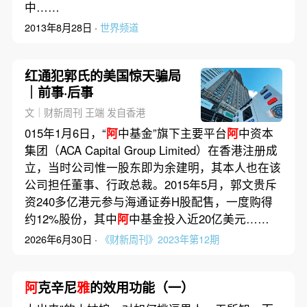
中……
2013年8月28日 ·
世界频道
红通犯郭氏的美国惊天骗局
｜前事·后事
文｜财新周刊 王端 发自香港
015年1月6日，“
阿
中基金”旗下主要平台
阿
中资本
集团（ACA Capital Group Limited）在香港注册成
立，当时公司惟一股东即为余建明，其本人也在该
公司担任董事、行政总裁。2015年5月，郭文贵斥
资240多亿港元参与海通证券H股配售，一度购得
约12%股份，其中
阿
中基金投入近20亿美元……
2026年6月30日 ·
《财新周刊》2023年第12期
阿
克辛尼
雅
的效用功能（一）