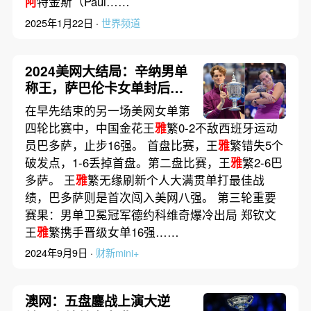
阿
特金斯（Paul……
2025年1月22日 ·
世界频道
2024美网大结局：辛纳男单
称王，萨巴伦卡女单封后｜
赛事
在早先结束的另一场美网女单第
四轮比赛中，中国金花王
雅
繁0-2不敌西班牙运动
员巴多萨，止步16强。 首盘比赛，王
雅
繁错失5个
破发点，1-6丢掉首盘。第二盘比赛，王
雅
繁2-6巴
多萨。 王
雅
繁无缘刷新个人大满贯单打最佳战
绩，巴多萨则是首次闯入美网八强。 第三轮重要
赛果：男单卫冕冠军德约科维奇爆冷出局 郑钦文
王
雅
繁携手晋级女单16强……
2024年9月9日 ·
财新mini+
澳网：五盘鏖战上演大逆