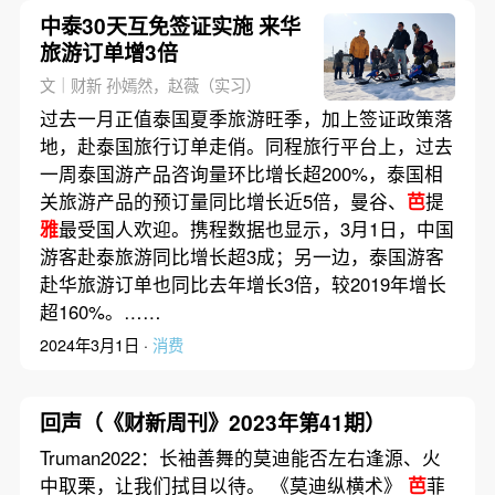
中泰30天互免签证实施 来华
旅游订单增3倍
文｜财新 孙嫣然，赵薇（实习）
过去一月正值泰国夏季旅游旺季，加上签证政策落
地，赴泰国旅行订单走俏。同程旅行平台上，过去
一周泰国游产品咨询量环比增长超200%，泰国相
关旅游产品的预订量同比增长近5倍，曼谷、
芭
提
雅
最受国人欢迎。携程数据也显示，3月1日，中国
游客赴泰旅游同比增长超3成；另一边，泰国游客
赴华旅游订单也同比去年增长3倍，较2019年增长
超160%。……
2024年3月1日 ·
消费
回声（《财新周刊》2023年第41期）
Truman2022：长袖善舞的莫迪能否左右逢源、火
中取栗，让我们拭目以待。 《莫迪纵横术》
芭
菲