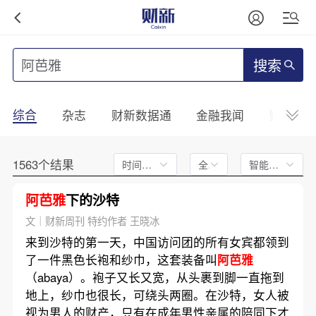
搜索
综合
杂志
财新数据通
金融我闻
财新mini
1563个结果
时间不限
全文
智能排序
阿芭雅
下的沙特
文｜财新周刊 特约作者 王晓冰
来到沙特的第一天，中国访问团的所有女宾都领到
了一件黑色长袍和纱巾，这套装备叫
阿芭雅
（abaya）。袍子又长又宽，从头裹到脚一直拖到
地上，纱巾也很长，可绕头两圈。在沙特，女人被
视为男人的财产，只有在成年男性亲属的陪同下才