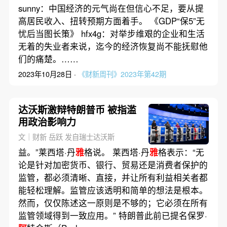
sunny：中国经济的元气尚在但信心不足，要从提
高居民收入、扭转预期方面着手。 《GDP“保5”无
忧后当图长策》 hfx4g：对举步维艰的企业和生活
无着的失业者来说，迄今的经济恢复尚不能抚慰他
们的痛楚。……
2023年10月28日 ·
《财新周刊》2023年第42期
达沃斯激辩特朗普币 被指滥
用政治影响力
文｜财新 岳跃 发自瑞士达沃斯
益。”莱西塔·丹
雅
格说。 莱西塔·丹
雅
格表示：“无
论是针对加密货币、银行、贸易还是消费者保护的
监管，都必须清晰、直接，并让所有利益相关者都
能轻松理解。监管应该透明和简单的想法是根本。
然而，仅仅陈述这一原则是不够的；它必须在所有
监管领域得到一致应用。” 特朗普此前已提名保罗·