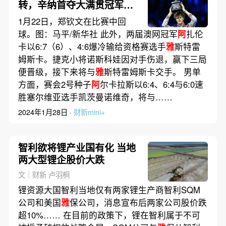
转，辛纳首夺大满贯冠军｜
赛事
1月22日，郑钦文在比赛中回
球。图：马平/新华社 此外，两届澳网冠军
阿
扎伦
卡以6:7（6）、4:6爆冷输给资格赛选手
雅
斯特雷
姆斯卡。捷克小将诺斯科娃因对手伤退，赢下三局
便晋级，接下来将与
雅
斯特雷姆斯卡交手。 男单
方面，赛会2号种子
阿
尔卡拉斯以6:4、6:4与6:0速
胜塞尔维亚选手凯茨曼诺维奇，将与……
2024年1月28日 ·
财新mini+
智利欲将锂产业国有化 当地
两大型锂企股价大跌
文｜财新 卢羽桐
锂资源大国智利当地仅有两家锂生产商智利SQM
公司和美国
雅
保公司，消息宣布后两家公司股价跌
超10%…… 在目前的政策下，锂在智利属于不可