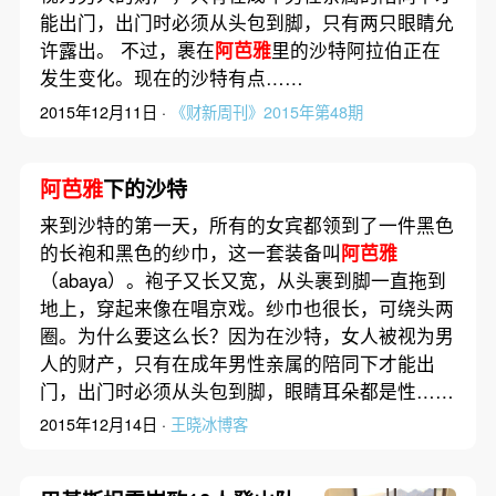
能出门，出门时必须从头包到脚，只有两只眼睛允
许露出。 不过，裹在
阿芭雅
里的沙特阿拉伯正在
发生变化。现在的沙特有点……
2015年12月11日 ·
《财新周刊》2015年第48期
阿芭雅
下的沙特
来到沙特的第一天，所有的女宾都领到了一件黑色
的长袍和黑色的纱巾，这一套装备叫
阿芭雅
（abaya）。袍子又长又宽，从头裹到脚一直拖到
地上，穿起来像在唱京戏。纱巾也很长，可绕头两
圈。为什么要这么长？因为在沙特，女人被视为男
人的财产，只有在成年男性亲属的陪同下才能出
门，出门时必须从头包到脚，眼睛耳朵都是性……
2015年12月14日 ·
王晓冰博客