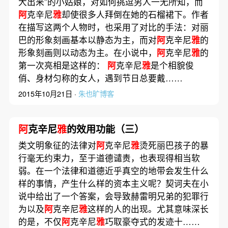
大出来”的小姑娘，对如何挑逗男人一无所知，而
阿
克辛尼
雅
却使很多人拜倒在她的石榴裙下。作者
在描写这两个人物时，也采用了对比的手法：对丽
巴的形象刻画基本以静态为主，而对
阿
克辛尼
雅
的
形象刻画则以动态为主。在小说中，
阿
克辛尼
雅
的
第一次亮相是这样的：
阿
克辛尼
雅
是个相貌俊
俏、身材匀称的女人，遇到节日总要戴……
2015年10月21日 ·
朱也旷博客
阿
克辛尼
雅
的效用功能（三）
类文明象征的法律对
阿
克辛尼
雅
烫死丽巴孩子的暴
行毫无约束力，至于道德谴责，也表现得相当软
弱。在一个法律和道德近乎真空的地带会发生什么
样的事情，产生什么样的资本主义呢？契诃夫在小
说中给出了一个答案，会导致赫雷明兄弟的犯罪行
为以及
阿
克辛尼
雅
这样的人的出现。尤其意味深长
的是，不仅
阿
克辛尼
雅
巧取豪夺式的发迹十……