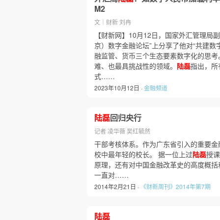
M2
文｜财新 刘冉
【财新网】10月12日，国家外汇管理局
京）数字金融论坛”上分享了他对“共建数
融监管、货币三个生态要素数字化的思考
难、也最具挑战性的领域。
陆磊
指出，所
式……
2023年10月12日 ·
金融频道
陆磊
回归央行
记者 凌华薇 吴红毓然
干部考核体系。作为广东省引入的重要金
校中最年轻的校长。 据一位上过
陆磊
授课
原理，还有对中国金融改革史的高度概括
一直对……
2014年2月21日 ·
《财新周刊》2014年第7期
陆磊