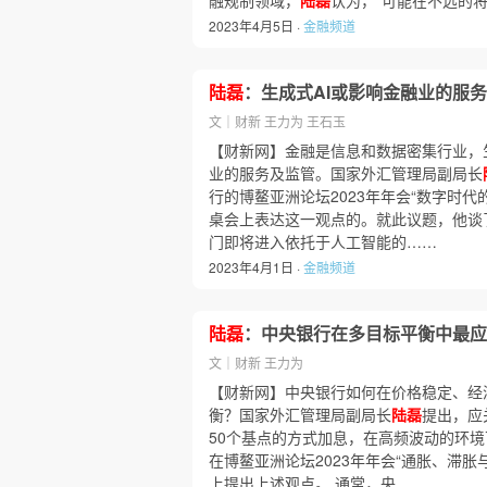
融规制领域，
陆磊
认为，“可能在不远的
2023年4月5日 ·
金融频道
陆磊
：生成式AI或影响金融业的服
文｜财新 王力为 王石玉
【财新网】金融是信息和数据密集行业，
业的服务及监管。国家外汇管理局副局长
行的博鳌亚洲论坛2023年年会“数字时代
桌会上表达这一观点的。就此议题，他谈
门即将进入依托于人工智能的……
2023年4月1日 ·
金融频道
陆磊
：中央银行在多目标平衡中最应
文｜财新 王力为
【财新网】中央银行如何在价格稳定、经
衡？国家外汇管理局副局长
陆磊
提出，应
50个基点的方式加息，在高频波动的环境下
在博鳌亚洲论坛2023年年会“通胀、滞胀
上提出上述观点。 通常，央……