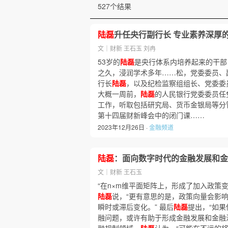
527个结果
陆磊
升任央行副行长 专业素养深厚的“
文｜财新 王石玉 刘冉
53岁的
陆磊
是央行体系内培养起来的干部
之久，浸润学术多年……松，党委委员、
行长
陆磊
，以及纪检监察组组长、党委委
大概一周前，
陆磊
的人民银行党委委员任
工作，听取包括研究局、货币金银局等分管司
第十四届财新峰会中的闭门课……
2023年12月26日 ·
金融频道
陆磊
：面向数字时代的金融发展和金
文｜财新 王石玉
“在n×m维平面矩阵上，形成了加入政策
陆磊
说，“更有意思的是，政策向量会影
瞬时或滞后变化。” 最后
陆磊
提出，“如果
融问题，或许有助于形成金融发展和金融治