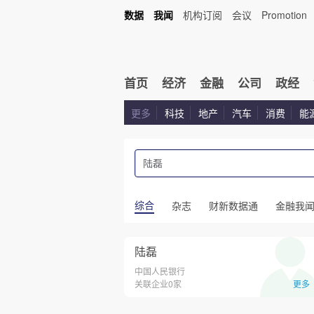
数据
我闻
机构订阅
会议
Promotion
首页
经济
金融
公司
政经
更多
科技
地产
汽车
消费
能
综合
杂志
财新数据通
金融我
陆磊
中国人民银行
关联企业0家
更多