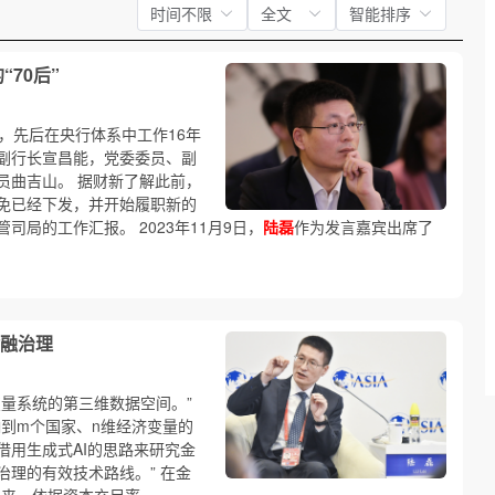
时间不限
全文
智能排序
70后”
，先后在央行体系中工作16年
副行长宣昌能，党委委员、副
员曲吉山。 据财新了解此前，
免已经下发，并开始履职新的
局的工作汇报。 2023年11月9日，
陆磊
作为发言嘉宾出席了
融治理
变量系统的第三维数据空间。”
响到m个国家、n维经济变量的
借用生成式AI的思路来研究金
理的有效技术路线。” 在金