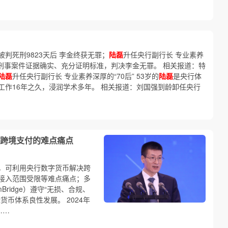
判死刑9823天后 李金终获无罪；
陆磊
升任央行副行长 专业素养
到刑事案件证据确实、充分证明标准，判决李金无罪。 相关报道：特
陆磊
升任央行副行长 专业素养深厚的“70后” 53岁的
陆磊
是央行体
工作16年之久，浸润学术多年。 相关报道：刘国强到龄卸任央行
跨境支付的难点痛点
，可利用央行数字货币解决跨
接入范围受限等难点痛点；多
ridge）遵守“无损、合规、
币体系良性发展。 2024年
……