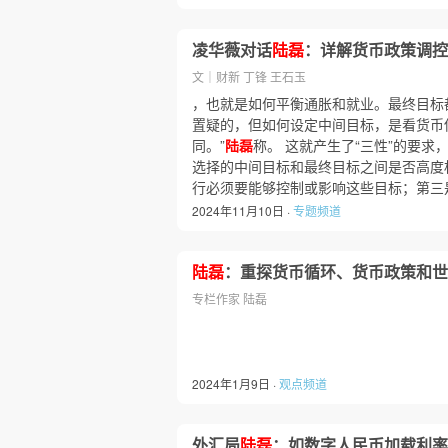
凌华薇对话
陆磊
：详解货币政策调控
文｜财新 丁锋 王石玉
，也就是如何平衡通胀和就业。最终目标
置疑的，但如何设定中间目标，是看货币
同。”
陆磊
称。 这就产生了“三性”的要求
选择的中间目标和最终目标之间是否高度
行必须要能够控制或影响这些目标；第三
2024年11月10日 ·
专题频道
陆磊
：重探货币循环、货币政策和世
专栏作家 陆磊
2024年1月9日 ·
观点频道
外汇局
陆磊
：如数字人民币加载利率