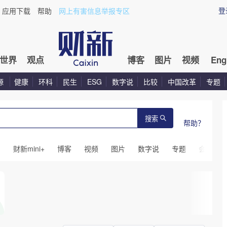
登
应用下载
帮助
网上有害信息举报专区
世界
观点
博客
图片
视频
Eng
源
健康
环科
民生
ESG
数字说
比较
中国改革
专题
搜索
帮助？
闻
财新mini+
博客
视频
图片
数字说
专题
会议