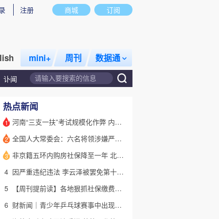
录
注册
商城
订阅
lish
mini+
周刊
数据通
讣闻
热点新闻
河南“三支一扶”考试规模化作弊 内外勾结提前获取试卷
1
全国人大常委会：六名将领涉嫌严重违纪违法 被罢免全国人大代表
2
话题
特别呈现
私房课
非京籍五环内购房社保降至一年 北京市公积金最高可贷340万元
3
4
因严重违纪违法 李云泽被罢免第十四届全国人大代表职务
5
【周刊提前读】各地狠抓社保缴费基数 合规与企业减负如何平衡？
6
财新闻｜青少年乒乓球赛事中出现严重赛风赛纪问题，乒协发文