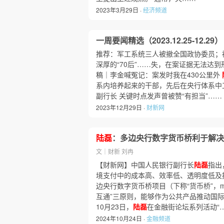
2023年3月29日 ·
经济频道
一周要闻精选（2023.12.25-12.29）
推荐：军工系统三人被撤全国政协委员；被
深厚的“70后”……失，在案证据无法达
稿｜李金喊冤记：案发时我在430公里外
系内培养起来的干部，先后在央行体系中
副行长 关键时点发声曾被赞“有担当”……
2023年12月29日 ·
财新网
陆磊
：多边央行数字货币桥利于解决
文｜财新 刘冉
【财新网】中国人民银行副行长
陆磊
指出
境支付中的成本高、效率低、透明度低及
边央行数字货币桥项目（下称“货币桥”，mB
互通”三原则，能够作为公共产品推动国际货
10月23日，
陆磊
在金融街论坛系列活动“
2024年10月24日 ·
金融频道