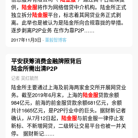
供，
陆金服
将作为网络借贷中介机构。陆金所正式
独立拆分
陆金服
平台，标志着其网贷业务正式剥
离。此举也是被认为是陆金所向合规靠拢的举措。
逐步剥离P2P业务 在作为靠P2P……
2017年11月3日 ·
董毅智博客
平安获筹消费金融牌照背后
陆金所需出清P2P
记者 吴红毓然
陆金所主要通过上海及前海两家金交所开展网贷业
务。截至2019年6月末，上海的
陆金服
贷款余额
984亿元，前海的前金服贷款余额681亿元，余额
共计1665亿元，是P2P行业中的巨头。据财新记者
确认，从7月12日起，
陆金服
与前金服一律停止发
新标、不新增网贷，二级转让交易平台也被一并关
停。 据财新记……