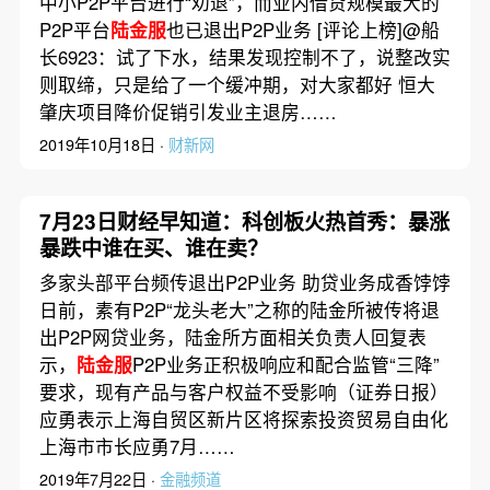
中小P2P平台进行“劝退”，而业内借贷规模最大的
P2P平台
陆金服
也已退出P2P业务 [评论上榜]@船
长6923：试了下水，结果发现控制不了，说整改实
则取缔，只是给了一个缓冲期，对大家都好 恒大
肇庆项目降价促销引发业主退房……
2019年10月18日 ·
财新网
7月23日财经早知道：科创板火热首秀：暴涨
暴跌中谁在买、谁在卖？
多家头部平台频传退出P2P业务 助贷业务成香饽饽
日前，素有P2P“龙头老大”之称的陆金所被传将退
出P2P网贷业务，陆金所方面相关负责人回复表
示，
陆金服
P2P业务正积极响应和配合监管“三降”
要求，现有产品与客户权益不受影响（证券日报）
应勇表示上海自贸区新片区将探索投资贸易自由化
上海市市长应勇7月……
2019年7月22日 ·
金融频道