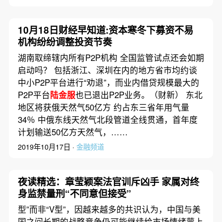
10月18日财经早知道:资本寒冬下募资不易
机构纷纷调整投资节奏
湖南取缔辖内所有P2P机构 全国监管试点还会如期
启动吗？ 包括浙江、深圳在内的地方省市均约谈
中小P2P平台进行“劝退”，而业内借贷规模最大的
P2P平台
陆金服
也已退出P2P业务。（财新） 东北
地区将获俄天然气50亿方 约占东三省年用气量
34％ 中俄东线天然气北段管道全线贯通，首年度
计划输送50亿方天然气，……
2019年10月17日 ·
金融频道
夜读精选：章莹颖案法官训斥凶手 家属对终
身监禁量刑“不同意但接受”
型”而非“V型”，因越来越多的共识认为，中国与美
国之间长期的战略竞争仍可能继续给市场情绪蒙上