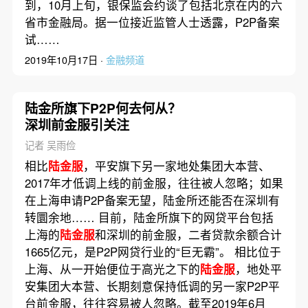
到，10月上旬，银保监会约谈了包括北京在内的六
省市金融局。据一位接近监管人士透露，P2P备案
试……
2019年10月17日 ·
金融频道
陆金所旗下P2P何去何从？
深圳前金服引关注
记者 吴雨俭
相比
陆金服
，平安旗下另一家地处集团大本营、
2017年才低调上线的前金服，往往被人忽略；如果
在上海申请P2P备案无望，陆金所还能否在深圳有
转圜余地…… 目前，陆金所旗下的网贷平台包括
上海的
陆金服
和深圳的前金服，二者贷款余额合计
1665亿元，是P2P网贷行业的“巨无霸”。 相比位于
上海、从一开始便位于高光之下的
陆金服
，地处平
安集团大本营、长期刻意保持低调的另一家P2P平
台前金服，往往容易被人忽略。截至2019年6月