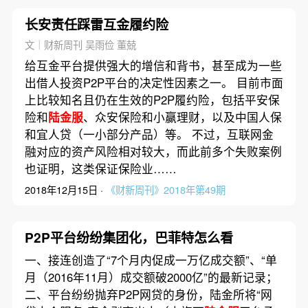
长安责任踩雷互金履约险
文｜财新周刊 吴雨俭 董兢
给互金平台提供强大的增信和背书，甚至成为一些
出借人投资P2P平台的决定性因素之一。 目前市面
上比较知名且仍在生效的P2P履约险，包括平安保
险和
陆金服
、众安保险和小赢理财，以及中国人保
和宜人贷（一小部分产品）等。 不过，互联网金
融对应的资产风险相对较大，而此前多个失败案例
也证明，这类保证保险业……
2018年12月15日 ·
《财新周刊》2018年第49期
P2P平台纷纷集团化，巴菲特怎么看
一、接连创造了“7个月内促成一万亿成交额”、“单
月（2016年11月）成交额破2000亿”的最新记录；
二、平台纷纷抛弃P2P网贷的身份，陆金所将“网