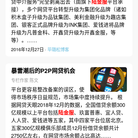
贷中介服务”完全剥离出去（由旗下
陆金服
平台承
接），多个网贷平台转型升级为集团化品牌（诸如
积木盒子升级为品钛集团、美利金融升级为趣店集
团、银客正式品牌升级为INK集团、爱钱进将品牌
升级为凡普金科、开鑫贷升级为开鑫金服，等
等）。……
2016年12月27日 ·
毕璐松博客
暴雷潮后的P2P网贷机会
专栏作家 陈文
平台更容易整改备案的误区，使
得市场秩序日益规范，市场集中度持续提升。 根
据网贷天眼2018年12月的数据，全国借贷余额300
亿规模以上平台包括
陆金服
、玖富普惠、宜人贷、
人人贷、爱钱进等五家，其中四家平台位居北京。
五家300亿规模俱乐部成员12月份借贷余额共计
2750亿左右，在网贷市场余额占比高达……