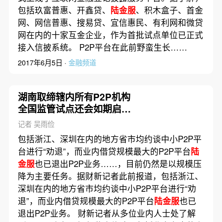
包括玖富普惠、开鑫贷、
陆金服
、积木盒子、首金
网、网信普惠、搜易贷、宜信惠民、有利网和微贷
网在内的十家互金企业，作为首批试点单位已正式
接入信披系统。 P2P平台在此前野蛮生长……
2017年6月5日 ·
金融频道
湖南取缔辖内所有P2P机构
全国监管试点还会如期启动
吗？
记者 吴雨俭
包括浙江、深圳在内的地方省市均约谈中小P2P平
台进行“劝退”，而业内借贷规模最大的P2P平台
陆
金服
也已退出P2P业务……，目前仍然是以规模压
降为主要任务。据财新记者此前报道，包括浙江、
深圳在内的地方省市均约谈中小P2P平台进行“劝
退”，而业内借贷规模最大的P2P平台
陆金服
也已
退出P2P业务。 财新记者从多位业内人士处了解