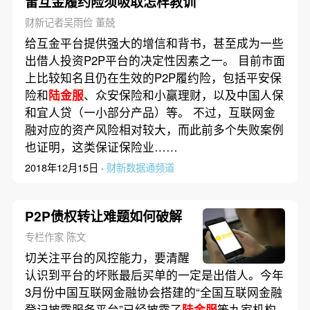
雷互金履约险须吸取怎样教训
财新记者吴雨俭 董兢
给互金平台提供强大的增信和背书，甚至成为一些
出借人投资P2P平台的决定性因素之一。 目前市面
上比较知名且仍在生效的P2P履约险，包括平安保
险和
陆金服
、众安保险和小赢理财，以及中国人保
和宜人贷（一小部分产品）等。 不过，互联网金
融对应的资产风险相对较大，而此前多个失败案例
也证明，这类保证保险业……
2018年12月15日 ·
财新数据通频道
P2P债权转让难题如何破解
专栏作家 陈文
切关注平台的风控能力，要清醒
认识到平台的坏账最后买单的一定是出借人。今年
3月份中国互联网金融协会搭建的“全国互联网金融
登记披露服务平台”已经披露了
陆金服
等九家机构