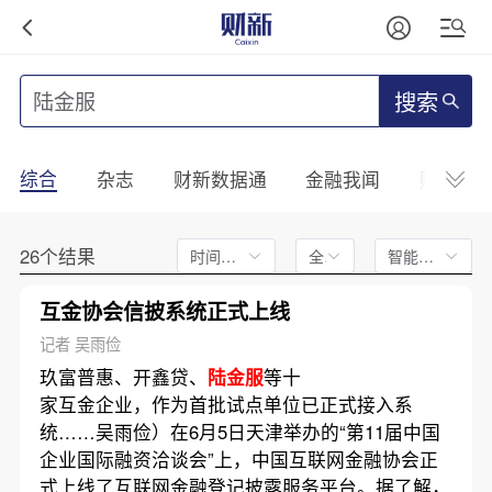
搜索
综合
杂志
财新数据通
金融我闻
财新mini
26个结果
时间不限
全文
智能排序
互金协会信披系统正式上线
记者 吴雨俭
玖富普惠、开鑫贷、
陆金服
等十
家互金企业，作为首批试点单位已正式接入系
统……吴雨俭）在6月5日天津举办的“第11届中国
企业国际融资洽谈会”上，中国互联网金融协会正
式上线了互联网金融登记披露服务平台。据了解，