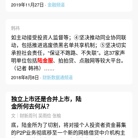
2019年11月27日 ·
金融频道
韩祎
如主动接受投资人监督等；④坚决推动同业协同联
动，包括推进逃废债黑名单共享机制；⑤坚决切实
承担社会责任，“保证不跑路、不失联”。这37家声
明单位包括
陆金服
、拍拍贷、点融网等较大平台。
（记者 韩祎）……
2018年8月8日 ·
财新数据通频道
独立上市还是合并上市，陆
金所何去何从？
文｜财新周刊 吴雨俭 张榆
底，陆金所为了切割，将对接个人投资者资金募集
的P2P业务彻底移至一个新的网络借贷中介机构主