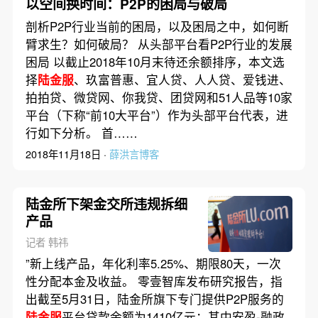
以空间换时间：P2P的困局与破局
剖析P2P行业当前的困局，以及困局之中，如何断
臂求生？如何破局？ 从头部平台看P2P行业的发展
困局 以截止2018年10月末待还余额排序，本文选
择
陆金服
、玖富普惠、宜人贷、人人贷、爱钱进、
拍拍贷、微贷网、你我贷、团贷网和51人品等10家
平台（下称“前10大平台”）作为头部平台代表，进
行如下分析。 首……
2018年11月18日 ·
薛洪言博客
陆金所下架金交所违规拆细
产品
记者 韩祎
”新上线产品，年化利率5.25%、期限80天，一次
性分配本金及收益。 零壹智库发布研究报告，指
出截至5月31日，陆金所旗下专门提供P2P服务的
陆金服
平台贷款余额为1410亿元；其中安盈-融政