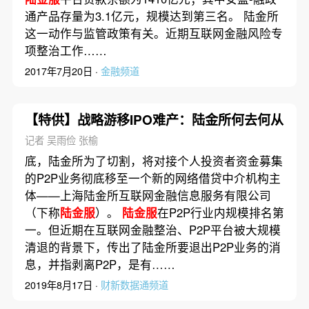
通产品存量为3.1亿元，规模达到第三名。 陆金所
这一动作与监管政策有关。近期互联网金融风险专
项整治工作……
2017年7月20日 ·
金融频道
【特供】战略游移IPO难产：陆金所何去何从
记者 吴雨俭 张榆
底，陆金所为了切割，将对接个人投资者资金募集
的P2P业务彻底移至一个新的网络借贷中介机构主
体——上海陆金所互联网金融信息服务有限公司
（下称
陆金服
）。
陆金服
在P2P行业内规模排名第
一。但近期在互联网金融整治、P2P平台被大规模
清退的背景下，传出了陆金所要退出P2P业务的消
息，并指剥离P2P，是有……
2019年8月17日 ·
财新数据通频道