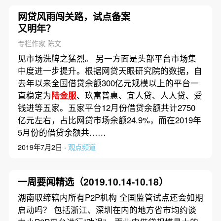
网贷风雨闯关路，试点备案
又明年？
专栏作家 陈文
见市场洗牌之猛烈。 另一方面是头部平台市场集
中度进一步提升。根据网贷天眼研究院的数据，自
去年以来全国借贷余额300亿元规模以上的平台一
直稳定为
陆金服
、玖富普惠、宜人贷、人人贷、爱
钱进等五家。五家平台12月份借贷余额共计2750
亿元左右，占比网贷市场余额24.9%，而在2019年
5月份的借贷余额共……
2019年7月2日 ·
观点频道
一周要闻精选（2019.10.14-10.18）
湖南取缔辖内所有P2P机构 全国监管试点还会如期
启动吗？ 包括浙江、深圳在内的地方省市均约谈