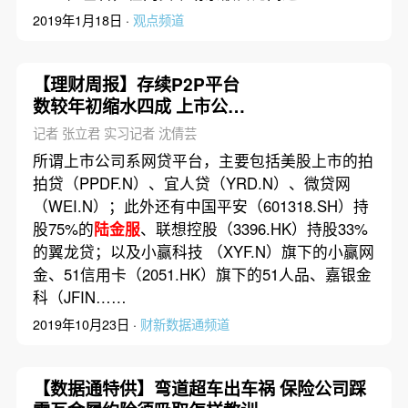
2019年1月18日 ·
观点频道
【理财周报】存续P2P平台
数较年初缩水四成 上市公司
系网贷平台数量锐减
记者 张立君 实习记者 沈倩芸
所谓上市公司系网贷平台，主要包括美股上市的拍
拍贷（PPDF.N）、宜人贷（YRD.N）、微贷网
（WEI.N）；此外还有中国平安（601318.SH）持
股75%的
陆金服
、联想控股（3396.HK）持股33%
的翼龙贷；以及小赢科技 （XYF.N）旗下的小赢网
金、51信用卡（2051.HK）旗下的51人品、嘉银金
科（JFIN……
2019年10月23日 ·
财新数据通频道
【数据通特供】弯道超车出车祸 保险公司踩