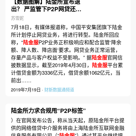
【数据图解】陆金所宣布退
出？ 严监管下P2P网贷还有
春天吗
苏雪妮
7月18日，有媒体报道称，中国平安集团旗下陆金
所计划停止网贷业务，将进行转型。陆金所回应
称，“
陆金服
P2P业务正积极响应和配合监管‘降余
额、降人数、降店面‘要求。网贷业务正常运营，
存量产品与客户权益不受影响。” 据
陆金服
官网信
披数据显示，截至2019年4月30日，
陆金服
平台累
计借贷金额为3336亿元，借贷余额1062亿元，当
前出……
2019年7月19日 ·
财新数据通频道
陆金所力求合规甩“P2P标签”
）在官网发布公告，称从当天起，原陆金所平台提
供的网络借贷中介服务将由上海陆金所互联网金融
信息服务有限公司（“
陆金服
”）通过其平台继续提