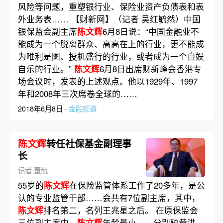
风险等问题，重塑银行业、保险业资产负债表和表
外业务表…… 【财新网】（记者 吴红毓然）中国
银保监会副主席
陈文辉
6月8日说：“中国金融业不
能成为一个脱离群众、高高在上的行业，更不能成
为唯利是图、投机盛行的行业，或者成为一个自娱
自乐的行业。”
陈文辉
6月8日出席财新峰会香港专
场会议时，发表的上述观点。他以1929年、1997
年和2008年三次席卷全球的……
2018年6月8日 ·
金融频道
陈文辉
转任社保基金副理事
长
记者 董兢
55岁的
陈文辉
在保险监管体系工作了20多年，是公
认的专业监管干部……会共有7位副主席，其中，
陈文辉
排名第二，名列王兆星之后。 在原保监会
三位副主席中，
陈文辉
年龄最小——分别较黄洪、