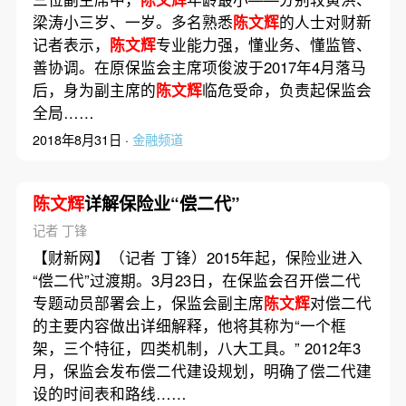
梁涛小三岁、一岁。多名熟悉
陈文辉
的人士对财新
记者表示，
陈文辉
专业能力强，懂业务、懂监管、
善协调。在原保监会主席项俊波于2017年4月落马
后，身为副主席的
陈文辉
临危受命，负责起保监会
全局……
2018年8月31日 ·
金融频道
陈文辉
详解保险业“偿二代”
记者 丁锋
【财新网】（记者 丁锋）2015年起，保险业进入
“偿二代”过渡期。3月23日，在保监会召开偿二代
专题动员部署会上，保监会副主席
陈文辉
对偿二代
的主要内容做出详细解释，他将其称为“一个框
架，三个特征，四类机制，八大工具。” 2012年3
月，保监会发布偿二代建设规划，明确了偿二代建
设的时间表和路线……