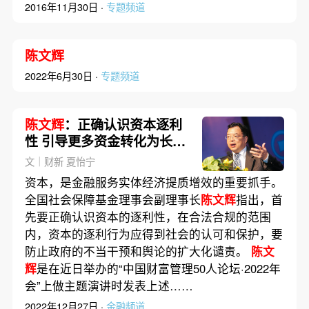
2016年11月30日 ·
专题频道
陈文辉
2022年6月30日 ·
专题频道
陈文辉
：正确认识资本逐利
性 引导更多资金转化为长期
资本
文｜财新 夏怡宁
资本，是金融服务实体经济提质增效的重要抓手。
全国社会保障基金理事会副理事长
陈文辉
指出，首
先要正确认识资本的逐利性，在合法合规的范围
内，资本的逐利行为应得到社会的认可和保护，要
防止政府的不当干预和舆论的扩大化谴责。
陈文
辉
是在近日举办的“中国财富管理50人论坛·2022年
会”上做主题演讲时发表上述……
2022年12月27日 ·
金融频道