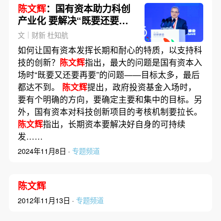
陈文辉
：国有资本助力科创
产业化 要解决“既要还要再
要”问题
文｜财新 杜知航
如何让国有资本发挥长期和耐心的特质，以支持科
技的创新？
陈文辉
指出，最大的问题是国有资本入
场时“既要又还要再要”的问题——目标太多，最后
都达不到。
陈文辉
提出，政府投资基金入场时，
要有个明确的方向，要确定主要和集中的目标。另
外，国有资本对科技创新项目的考核机制要拉长。
陈文辉
指出，长期资本要解决好自身的可持续
发……
2024年11月8日 ·
专题频道
陈文辉
2012年11月13日 ·
专题频道