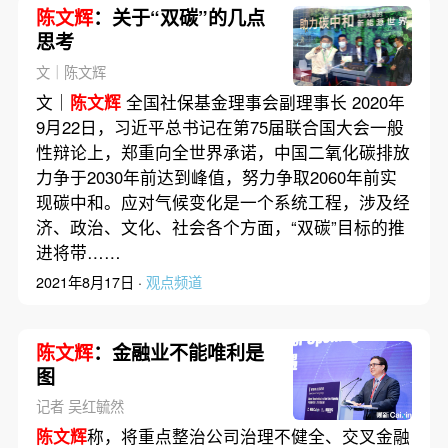
陈文辉
：关于“双碳”的几点
思考
文｜陈文辉
文｜
陈文辉
全国社保基金理事会副理事长 2020年
9月22日，习近平总书记在第75届联合国大会一般
性辩论上，郑重向全世界承诺，中国二氧化碳排放
力争于2030年前达到峰值，努力争取2060年前实
现碳中和。应对气候变化是一个系统工程，涉及经
济、政治、文化、社会各个方面，“双碳”目标的推
进将带……
2021年8月17日 ·
观点频道
陈文辉
：金融业不能唯利是
图
记者 吴红毓然
陈文辉
称，将重点整治公司治理不健全、交叉金融