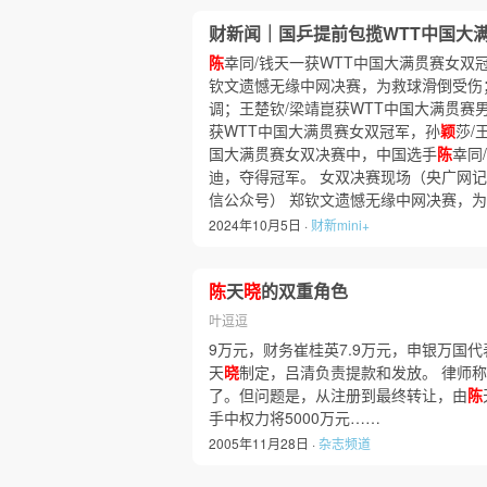
财新闻｜国乒提前包揽WTT中国大
陈
幸同/钱天一获WTT中国大满贯赛女双
钦文遗憾无缘中网决赛，为救球滑倒受伤
调；王楚钦/梁靖崑获WTT中国大满贯赛
获WTT中国大满贯赛女双冠军，孙
颖
莎/
国大满贯赛女双决赛中，中国选手
陈
幸同
迪，夺得冠军。 女双决赛现场（央广网记者
信公众号） 郑钦文遗憾无缘中网决赛，为
2024年10月5日 ·
财新mini+
陈
天
晓
的双重角色
叶逗逗
9万元，财务崔桂英7.9万元，申银万国代
天
晓
制定，吕清负责提款和发放。 律师
了。但问题是，从注册到最终转让，由
陈
手中权力将5000万元……
2005年11月28日 ·
杂志频道