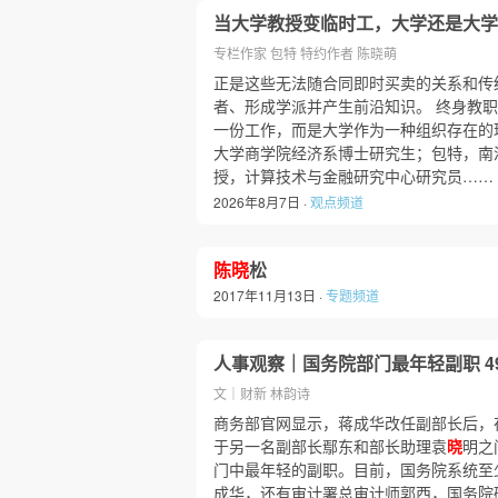
当大学教授变临时工，大学还是大学
专栏作家 包特 特约作者 陈晓萌
正是这些无法随合同即时买卖的关系和传
者、形成学派并产生前沿知识。 终身教
一份工作，而是大学作为一种组织存在的理
大学商学院经济系博士研究生；包特，南
授，计算技术与金融研究中心研究员……
2026年8月7日 ·
观点频道
陈晓
松
2017年11月13日 ·
专题频道
人事观察｜国务院部门最年轻副职 
文｜财新 林韵诗
商务部官网显示，蒋成华改任副部长后，
于另一名副部长鄢东和部长助理袁
晓
明之
门中最年轻的副职。目前，国务院系统至少
成华，还有审计署总审计师郭西，国务院