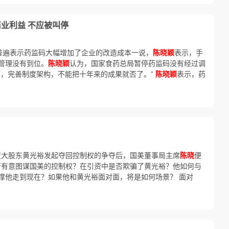
商业利益 不应被叫停
普遍表示药监码大幅增加了企业的改造成本一说，
陈晓颖
表示，手
管理没有到位。
陈晓颖
认为，国家食药总局暂停药监码没有经过调
题，完善制度架构，不能把十年来的成果就否了。”
陈晓颖
表示，药
来，在大股东黄光裕发起夺回控制权的争夺后，国美董事局主席
陈晓
便
是否有意图谋国美的控制权？在引资中是否欺骗了黄光裕？他如何与
撑他走到现在？如果他和黄光裕面对面，将是如何场景？ 面对