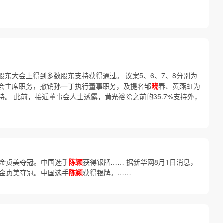
东大会上得到多数股东支持获得通过。 议案5、6、7、8分别为
会主席职务，撤销孙一丁执行董事职务，及提名邹
晓
春、黄燕虹为
。 此前，接近董事会人士透露，黄光裕除之前的35.7%支持外，
手金贞美夺冠。中国选手
陈颖
获得银牌…… 据新华网8月1日消息，
手金贞美夺冠。中国选手
陈颖
获得银牌。……