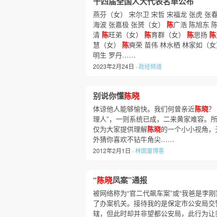
十四届全国人大代表名单公布
燕芬（女） 宋尔卫 宋哲 宋福龙 张虎 张
海波 张嘉极 张赟（女）
陈
广浩 陈旭东 
清
陈
旺弟（女）
陈
育群（女）
陈
思扬
陈
慧（女）
陈
奭荣 苗伟 林水栖 林家如（
明生 罗丹……
2023年2月24日 ·
政经频道
别说你懂
陈晓
体谅他人能够愉快。我们何曾亲近
陈晓
？
理人”，一则系统已成，二来黄家难容。
仅为大家提供理解
陈晓
的一个小小视角，
外猜你喜欢不钻牛角尖……
2012年2月1日 ·
林国童博客
“
陈晓
凤案”通报
被网络称为“官二代飙车案”或“我爸是李刚
了办案机关。接待我的是保定市公安局交
辖，但此时却并非望都公安局，此行为让