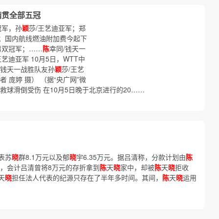
满贯全部五冠
冠军，孙
颖
莎/王艺迪亚军；郑
；国内航线燃油附加费今起下
男双冠军；……
陈
幸同/钱天一
王艺迪亚军 10月5日，WTT中
/钱天一战胜队友孙
颖
莎/王艺
 庞婷 摄） （据“央广网”微
救球滑倒受伤 在10月5日晚于北京进行的20……
表苏
晓
群8.1万元以及郁
晓
宇6.35万元。据吕清称，分款计划由
陈
称，会计吕清曾将8万元的存折拿到
陈
天
晓
家中，却被
陈
天
晓
拒收
天
晓
担任法人代表的纪源只存在了半年多时间。其间，
陈
天
晓
运用