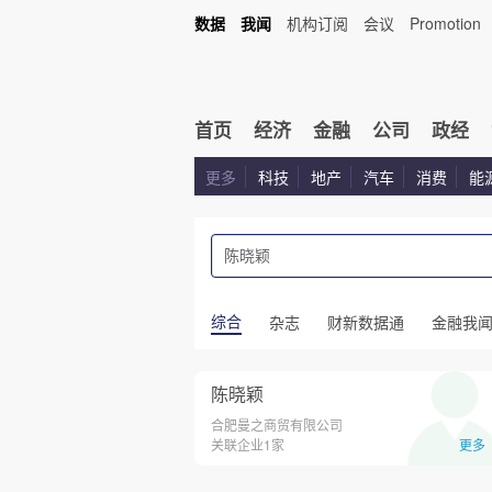
数据
我闻
机构订阅
会议
Promotion
首页
经济
金融
公司
政经
更多
科技
地产
汽车
消费
能
综合
杂志
财新数据通
金融我
陈晓颖
合肥曼之商贸有限公司
关联企业1家
更多