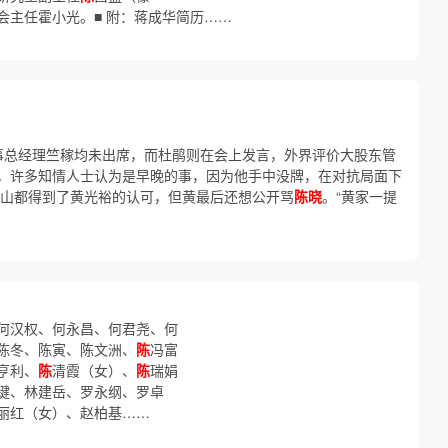
会主任霍小光。■ 附：蒋成华简历……
事总经理竺稼均未出席，而杜鹃则在会上发言，外界评价大股东管
，许多知情人士认为是早晚的事，因为他手中没牌，在对抗局面下
山都得到了黄光裕的认可，但黄最后还想公开骂
陈晓
。“黄家一提
何汉权、何永昌、何君尧、何
陈冬、陈寅、陈文洲、
陈
冯富
亨利、
陈
清霞（女）、
陈
瑞娟
键、林建岳、罗永纲、罗卓
丽红（女）、赵柏基……