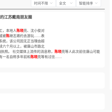
时间不限
全文
智能排序
的江苏戴南朋友圈
工，本地人
陈晓
亮、沈小俊对
或被
陈
继志邀约去游玩……表
系统，该公司因无正当理由超
续六个月以上，被唐山市路北
吊销执照。 社交媒体上流传的消息称，
陈晓
亮等人此次前往唐山可能
有一名自称多年前和
陈晓
亮等有过往……