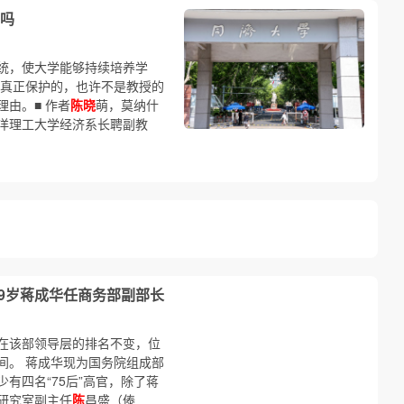
吗
统，使大学能够持续培养学
职真正保护的，也许不是教授的
由。■ 作者
陈晓
萌，莫纳什
洋理工大学经济系长聘副教
49岁蒋成华任商务部副部长
在该部领导层的排名不变，位
间。 蒋成华现为国务院组成部
有四名“75后”高官，除了蒋
研究室副主任
陈
昌盛（傣