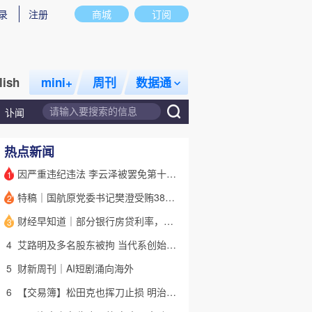
录
注册
商城
订阅
lish
mini+
周刊
数据通
讣闻
热点新闻
因严重违纪违法 李云泽被罢免第十四届全国人大代表职务
1
特稿｜国航原党委书记樊澄受贿3847万元二审待宣判 否认大多数指控
2
话题
特别呈现
私房课
财经早知道｜部分银行房贷利率，降至“2字头
3
4
艾路明及多名股东被拘 当代系创始人因何此时被清算
5
财新周刊｜AI短剧涌向海外
6
【交易簿】松田克也挥刀止损 明治折戟中国乳业