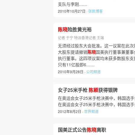
支队与李刚……
2010年10月27日 ·
张凯博客
陈晓
险胜黄光裕
记者 于宁 特派香港记者 王端
无须经过股东大会批准。这一议案在此次股
大股东提请撤销
陈晓
国美执行董事兼董事
执行董事。这四项议案均未获多数股东支持
只有11亿股即6……
2010年9月28日 ·
公司频道
女子25米手枪
陈颖
获得银牌
在奥运会女子25米手枪决赛中，韩国选
在奥运会女子25米手枪决赛中，韩国选
2012年8月2日 ·
世界频道
国美正式公告
陈晓
离职