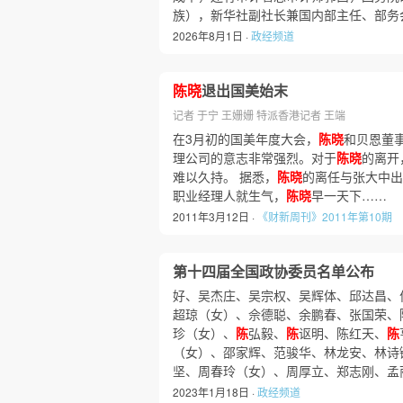
族），新华社副社长兼国内部主任、部务
2026年8月1日 ·
政经频道
陈晓
退出国美始末
记者 于宁 王姗姗 特派香港记者 王端
在3月初的国美年度大会，
陈晓
和贝恩董
理公司的意志非常强烈。对于
陈晓
的离开
难以久持。 据悉，
陈晓
的离任与张大中出
职业经理人就生气，
陈晓
早一天下……
2011年3月12日 ·
《财新周刊》2011年第10期
第十四届全国政协委员名单公布
好、吴杰庄、吴宗权、吴辉体、邱达昌、
超琼（女）、佘德聪、余鹏春、张国荣、
珍（女）、
陈
弘毅、
陈
讴明、陈红天、
陈
（女）、邵家辉、范骏华、林龙安、林诗
坚、周春玲（女）、周厚立、郑志刚、孟
2023年1月18日 ·
政经频道