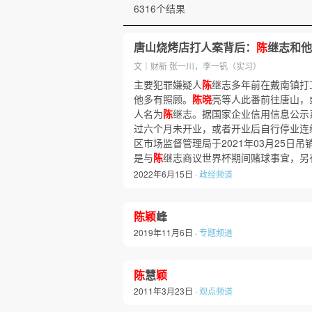
6316个结果
唐山烧烤店打人案背后：
陈
继志和他
文｜财新 张一川，李一钒（实习）
主要犯罪嫌疑人
陈
继志多年前在戴南镇打
他多有照顾。
陈晓
亮等人此番前往唐山，
人名为
陈
继志。据国家企业信用信息公示
过六个月未开业，或者开业后自行停业连
区市场监督管理局于2021年03月25日
是与
陈
继志商议世界杯期间赌球事宜，另
2022年6月15日 ·
政经频道
陈颖
峰
2019年11月6日 ·
专题频道
陈
慧
颖
2011年3月23日 ·
观点频道