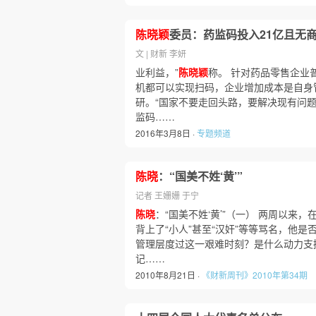
陈晓颖
委员：药监码投入21亿且无
文 | 财新 李妍
业利益，”
陈晓颖
称。 针对药品零售企业
机都可以实现扫码，企业增加成本是自身
研。“国家不要走回头路，要解决现有问
监码……
2016年3月8日 ·
专题频道
陈晓
：“国美不姓‘黄’”
记者 王姗姗 于宁
陈晓
：“国美不姓‘黄’”（一） 两周以
背上了“小人”甚至“汉奸”等等骂名，他
管理层度过这一艰难时刻？是什么动力支
记……
2010年8月21日 ·
《财新周刊》2010年第34期