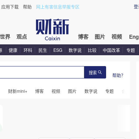
登
应用下载
帮助
网上有害信息举报专区
世界
观点
博客
图片
视频
Eng
源
健康
环科
民生
ESG
数字说
比较
中国改革
专题
搜索
帮助？
闻
财新mini+
博客
视频
图片
数字说
专题
会议