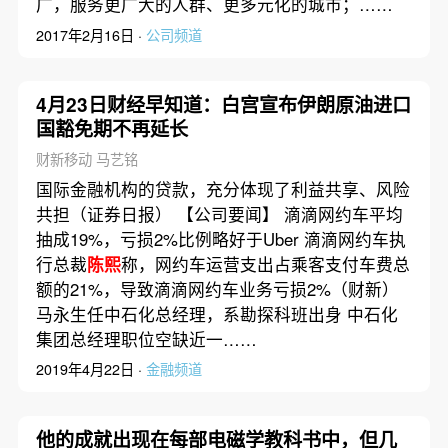
广，服务更广大的人群、更多元化的城市；……
2017年2月16日 ·
公司频道
4月23日财经早知道：白宫宣布伊朗原油进口
国豁免期不再延长
财新移动 马艺铭
国际金融机构的贷款，充分体现了利益共享、风险
共担（证券日报） 【公司要闻】 滴滴网约车平均
抽成19%，亏损2%比例略好于Uber 滴滴网约车执
行总裁
陈熙
称，网约车运营支出占乘客支付车费总
额的21%，导致滴滴网约车业务亏损2%（财新）
马永生任中石化总经理，系勘探科班出身 中石化
集团总经理职位空缺近一……
2019年4月22日 ·
金融频道
他的成就出现在每部电磁学教科书中，但几