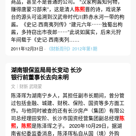
商品，甚至不是普通的公司。 “汉家枸酱知何物，
赚得唐蒙习部来”，这是清人
陈熙
晋的诗，戏说茅
台的源头可追溯到汉武帝时代川黔赤水河一带的枸
酱。《史记·西南夷列传》“建元六年⋯⋯独蜀出枸
酱，多持窃出市夜郎⋯⋯”此说如属实，后来元狩
年间载于《史记·西南夷列……
2011年12月31日 ·
《财新周刊》2012年第1期
湖南银保监局局长变动 长沙
银行前董事长去向未明
文｜财新 武晓蒙
陈泽珲为湖南宁乡人，其担任副市长期间，曾分管
过包括金融、城建、财税、保险、国资等多方面工
作。与他同时被查的还有长沙房产（集团）有限公
司总经理田安阶、长沙市国资经营集团副总经理
陈
熙
，
陈熙
是陈泽珲之子。 2020年10月29日，据湖
南省纪委监委消息，陈泽珲私自从国（境）外购