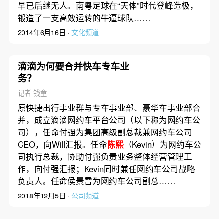
早已后继无人。南粤足球在“天体”时代登峰造极，
锻造了一支高效运转的牛逼球队……
2014年6月16日 ·
文化频道
滴滴为何要合并快车专车业
务？
记者 钱童
原快捷出行事业群与专车事业部、豪华车事业部合
并，成立滴滴网约车平台公司（以下称为网约车公
司），任命付强为集团高级副总裁兼网约车公司
CEO，向Will汇报。任命
陈熙
（Kevin）为网约车公
司执行总裁，协助付强负责业务整体经营管理工
作，向付强汇报；Kevin同时兼任网约车公司战略
负责人。任命侯景雷为网约车公司副总……
2018年12月5日 ·
公司频道