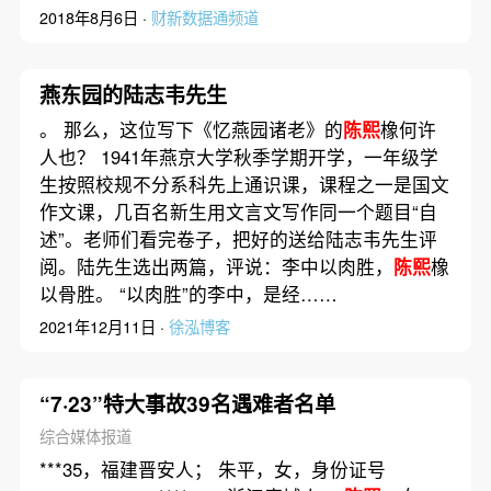
2018年8月6日 ·
财新数据通频道
燕东园的陆志韦先生
。 那么，这位写下《忆燕园诸老》的
陈熙
橡何许
人也？ 1941年燕京大学秋季学期开学，一年级学
生按照校规不分系科先上通识课，课程之一是国文
作文课，几百名新生用文言文写作同一个题目“自
述”。老师们看完卷子，把好的送给陆志韦先生评
阅。陆先生选出两篇，评说：李中以肉胜，
陈熙
橡
以骨胜。 “以肉胜”的李中，是经……
2021年12月11日 ·
徐泓博客
“7·23”特大事故39名遇难者名单
综合媒体报道
***35，福建晋安人； 朱平，女，身份证号