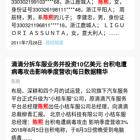
330302199103****68，浙江鹿城人；
陈熙
，女，
身份证号330326198111****48，浙江平阳人； 周
辰特，男，系
陈熙
的儿子； 李建忠，男，身份证
号330321196811****16，浙江鹿城人； ＬＩＧＵ
ＯＲＩ ＡＳＳＵＮＴＡ，女，意大利人；……
2011年7月28日 ·
政经频道
滴滴分拆车服业务并投资10亿美元 台积电遭
病毒攻击影响季度营收|每日数据精华
陈萌
布局、深耕和四个月的试运营，公司旗下汽车服务
平台正式升级为“小桔车服”公司，原滴滴汽车服务
平台总经理
陈熙
出任小桔车服公司总经理，向滴滴
总裁柳青汇报。 北京小桔科技有限公司 小桔车服
总经理：
陈熙
台积电遭病毒攻击 影响季度营收3%
2018年8月5日台积电称，于8月3日傍晚受到电脑
病毒……