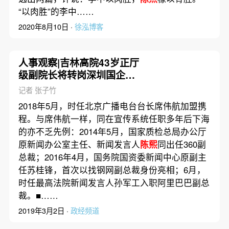
“以肉胜”的李中……
2020年8月10日 ·
徐泓博客
人事观察|吉林高院43岁正厅
级副院长将转岗深圳国企董
事长
记者 张子竹
2018年5月，时任北京广播电台台长席伟航加盟携
程。与席伟航一样，同在宣传系统任职多年后下海
的亦不乏先例：2014年5月，国家质检总局办公厅
原新闻办公室主任、新闻发言人
陈熙
同出任360副
总裁；2016年4月，国务院国资委新闻中心原副主
任苏桂锋，首次以找钢网副总裁身份亮相；6月，
时任最高法院新闻发言人孙军工入职阿里巴巴副总
裁。■……
2019年3月2日 ·
政经频道