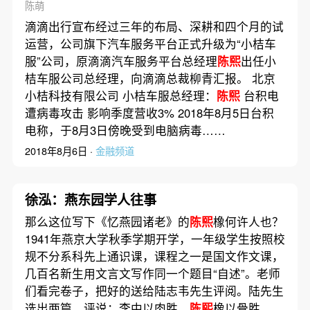
响季度营收|每日数据精华
陈萌
滴滴出行宣布经过三年的布局、深耕和四个月的试
运营，公司旗下汽车服务平台正式升级为“小桔车
服”公司，原滴滴汽车服务平台总经理
陈熙
出任小
桔车服公司总经理，向滴滴总裁柳青汇报。 北京
小桔科技有限公司 小桔车服总经理：
陈熙
台积电
遭病毒攻击 影响季度营收3% 2018年8月5日台积
电称，于8月3日傍晚受到电脑病毒……
2018年8月6日 ·
金融频道
徐泓：燕东园学人往事
那么这位写下《忆燕园诸老》的
陈熙
橡何许人也？
1941年燕京大学秋季学期开学，一年级学生按照校
规不分系科先上通识课，课程之一是国文作文课，
几百名新生用文言文写作同一个题目“自述”。老师
们看完卷子，把好的送给陆志韦先生评阅。陆先生
选出两篇，评说：李中以肉胜，
陈熙
橡以骨胜。