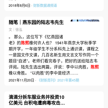
2018年8月6日 ·
财新数据通频道
随笔｜燕东园的陆志韦先生
文｜徐泓
。 那么，这位写下《忆燕园诸
老》的
陈熙
橡何许人也？ 1941年燕京大学秋季学
期开学，一年级学生不分系科先上通识课，课程之
一是国文作文课，几百名新生用文言文写作同一个
题目“自述”。老师们看完卷子，把好的送给陆志韦
评阅。陆先生选出两篇，评说：李中以肉胜，
陈熙
橡以骨胜。 “以肉胜”的李中是经济……
2021年11月20日 ·
《财新周刊》2021年第45期
滴滴分拆车服业务并投资10
亿美元 台积电遭病毒攻击影