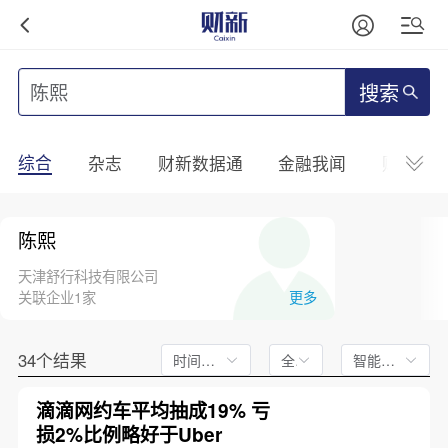
搜索
综合
杂志
财新数据通
金融我闻
财新mini
陈熙
天津舒行科技有限公司
关联企业1家
更多
34个结果
时间不限
全文
智能排序
滴滴网约车平均抽成19% 亏
损2%比例略好于Uber