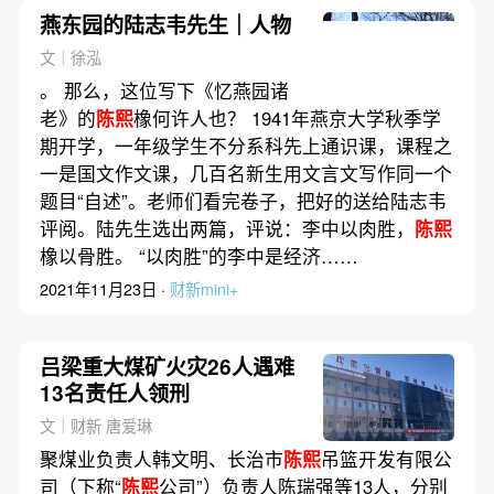
燕东园的陆志韦先生｜人物
文｜徐泓
。 那么，这位写下《忆燕园诸
老》的
陈熙
橡何许人也？ 1941年燕京大学秋季学
期开学，一年级学生不分系科先上通识课，课程之
一是国文作文课，几百名新生用文言文写作同一个
题目“自述”。老师们看完卷子，把好的送给陆志韦
评阅。陆先生选出两篇，评说：李中以肉胜，
陈熙
橡以骨胜。 “以肉胜”的李中是经济……
2021年11月23日 ·
财新mini+
吕梁重大煤矿火灾26人遇难
13名责任人领刑
文｜财新 唐爱琳
聚煤业负责人韩文明、长治市
陈熙
吊篮开发有限公
司（下称“
陈熙
公司”）负责人陈瑞强等13人，分别