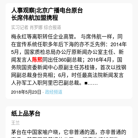
人事观察|北京广播电台原台
长席伟航加盟携程
实习记者 肖罗娜 综合报道
梅永红等离职转任企业高管。 与席伟航一样，同
在宣传系统任职多年后下海的亦不乏先例：2014年
5月，国家质检总局办公厅原新闻办公室主任、新
闻发言人
陈熙
同出任360副总裁；2016年4月，国
务院国资委新闻中心原副主任苏桂锋，首次以找钢
网副总裁身份亮相；6月，时任最高法院新闻发言
人孙军工入职阿里巴巴副总裁。■……
2018年5月23日 ·
政经频道
纸上品茅台
王兰
茅台在中国家喻户晓，它非普通的酒，亦非普通的