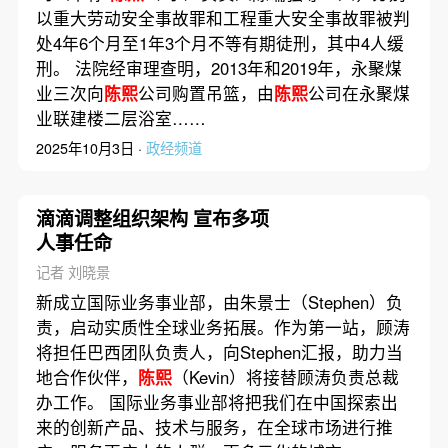
以重大劳动安全事故罪和工程重大安全事故罪被判
处4年6个月至1年3个月不等有期徒刑，其中4人缓
刑。 法院经审理查明，2013年和2019年，永聚煤
业三次向
陈熙
公司购置吊篮，由
陈熙
公司在永聚煤
业联建楼二层浴室……
2025年10月3日 ·
政经频道
滴滴调整组织架构 宣布多项
人事任命
记者 刘晓景
新成立国际业务事业部，由朱景士（Stephen）负
责，启动实质性全球业务拓展。作为第一站，顾涛
将担任巴西团队负责人，向Stephen汇报，助力当
地合作伙伴，
陈熙
（Kevin）将接替顾涛负责总裁
办工作。 国际业务事业部将把我们在中国探索出
来的创新产品、技术与服务，在全球市场进行推