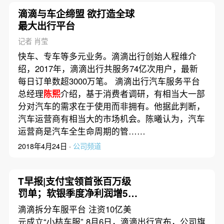
滴滴与车企缔盟 欲打造全球
最大出行平台
记者 肖莹
快车、专车等多元业务。滴滴出行创始人程维介
绍，2017年，滴滴出行共服务74亿次用户，最新
每日订单数超3000万笔。 滴滴出行汽车服务平台
总经理
陈熙
介绍，基于消费者调研，有相当大一部
分对汽车的需求在于使用而非拥有。他据此判断，
汽车运营商有相当大的市场机会。陈曦认为，汽车
运营商是汽车全生命周期的管……
2018年4月24日 ·
公司频道
T早报|支付宝领首张百万级
罚单；软银季度净利润增56
倍；欧盟研究统一手机充电
滴滴拆分车服平台 注资10亿美
器标准
元成立“小桔车服” 8月6日，滴滴出行宣布，公司旗