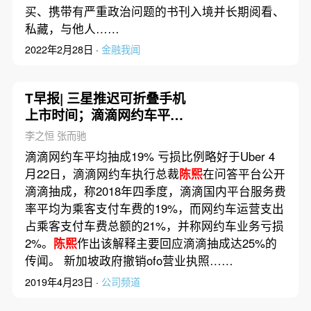
买、携带有严重政治问题的书刊入境并长期阅看、
私藏，与他人……
2022年2月28日 ·
金融我闻
T早报| 三星推迟可折叠手机
上市时间；滴滴网约车平均
抽成19%；新加坡政府撤销
李之恒 张而驰
ofo营业执照
滴滴网约车平均抽成19% 亏损比例略好于Uber 4
月22日，滴滴网约车执行总裁
陈熙
在问答平台公开
滴滴抽成，称2018年四季度，滴滴国内平台服务费
率平均为乘客支付车费的19%，而网约车运营支出
占乘客支付车费总额的21%，并称网约车业务亏损
2%。
陈熙
作出该解释主要回应滴滴抽成达25%的
传闻。 新加坡政府撤销ofo营业执照……
2019年4月23日 ·
公司频道