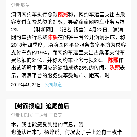
记者 钱童
滴滴网约车执行总裁
陈熙
称，网约车运营支出占乘
客支付车费总额的21%，导致滴滴网约车业务亏损
2%…… 【财新网】（记者 钱童）4月22日，滴滴
网约车执行总裁
陈熙
在问答平台公开滴滴抽成，称
2018年四季度，滴滴国内平台服务费率平均为乘客
支付车费的19%，而网约车运营支出占乘客支付车
费总额的21%，并称网约车业务亏损2%。
陈熙
作
出该解释主要回应滴滴抽成达25%的传闻。
陈熙
表
示，滴滴平台的服务费率受城市、距离、时……
2019年4月22日 ·
公司频道
【封面报道】追尾前后
记者 周凯莉 于达维 王晓庆
木，我也能感受到她的气息，我
也能认出来”，杨峰说，何况妻子手上还有一枚卡