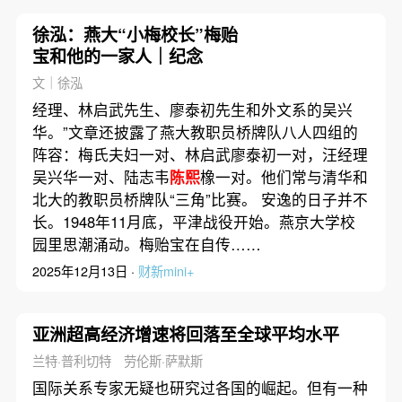
徐泓：燕大“小梅校长”梅贻
宝和他的一家人｜纪念
文｜徐泓
经理、林启武先生、廖泰初先生和外文系的吴兴
华。”文章还披露了燕大教职员桥牌队八人四组的
阵容：梅氏夫妇一对、林启武廖泰初一对，汪经理
吴兴华一对、陆志韦
陈熙
橡一对。他们常与清华和
北大的教职员桥牌队“三角”比赛。 安逸的日子并不
长。1948年11月底，平津战役开始。燕京大学校
园里思潮涌动。梅贻宝在自传……
2025年12月13日 ·
财新mini+
亚洲超高经济增速将回落至全球平均水平
兰特·普利切特 劳伦斯·萨默斯
国际关系专家无疑也研究过各国的崛起。但有一种