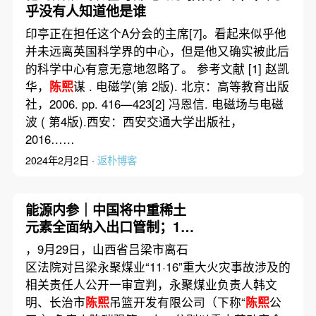
乎没有人知道他是谁
印亭正在担任这个A分会的主席[7]。看起来似乎他
并未远离英国科学界的中心，但是他又确实被此后
的科学中心有意无意地忽略了。 参考文献 [1] 赵凯
华，
陈熙
谋 . 电磁学(第 2版). 北京：高等教育出版
社，2006. pp. 416—423[2] 冯恩信. 电磁场与电磁
波 ( 第4版).西安：西安交通大学出版社，
2016……
2024年2月2日 ·
返朴博客
能源内参｜中国将中重稀土
元素全面纳入出口管制；10
月1—8日高速公路新能源汽
，9月29日，山西省吕梁市离石
车日均充电量同比增长超
区法院对吕梁永聚煤业“11·16”重大火灾事故涉及的
45%
相关责任人公开一审宣判，永聚煤业负责人韩文
明、长治市
陈熙
吊篮开发有限公司（下称“
陈熙
公