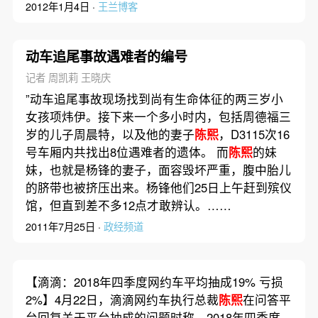
2012年1月4日 ·
王兰博客
动车追尾事故遇难者的编号
记者 周凯莉 王晓庆
”动车追尾事故现场找到尚有生命体征的两三岁小
女孩项炜伊。接下来一个多小时内，包括周德福三
岁的儿子周晨特，以及他的妻子
陈熙
，D3115次16
号车厢内共找出8位遇难者的遗体。 而
陈熙
的妹
妹，也就是杨锋的妻子，面容毁坏严重，腹中胎儿
的脐带也被挤压出来。杨锋他们25日上午赶到殡仪
馆，但直到差不多12点才敢辨认。……
2011年7月25日 ·
政经频道
【滴滴：2018年四季度网约车平均抽成19% 亏损
2%】4月22日，滴滴网约车执行总裁
陈熙
在问答平
台回复关于平台抽成的问题时称，2018年四季度，