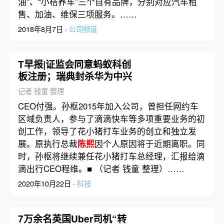
油”、“小桔养车”三个自有品牌，分别对应汽车租
售、加油、维保三项服务。……
2018年8月7日 ·
公司频道
T早报|证监会同意蚂蚁科创
板注册；瑞典封杀华为中兴
记者 钱童 整理
CEO付强。孙枢2015年加入公司，曾担任网约车
区域负责人，参与了滴滴快车等多项重要业务的初
创工作，领导了花小猪打车业务的创立和独立发
展。原执行总裁
陈熙
因个人原因将于近期离职。同
时，孙枢将继续兼任花小猪打车总经理，汇报给滴
滴出行CEO程维。■ （记者 钱童 整理）……
2020年10月22日 ·
科技
7万余名英国Uber司机“转