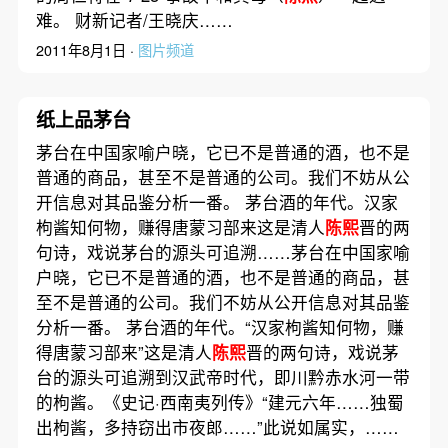
难。 财新记者/王晓庆……
2011年8月1日 ·
图片频道
纸上品茅台
茅台在中国家喻户晓，它已不是普通的酒，也不是
普通的商品，甚至不是普通的公司。我们不妨从公
开信息对其品鉴分析一番。 茅台酒的年代。汉家
枸酱知何物，赚得唐蒙习部来这是清人
陈熙
晋的两
句诗，戏说茅台的源头可追溯……茅台在中国家喻
户晓，它已不是普通的酒，也不是普通的商品，甚
至不是普通的公司。我们不妨从公开信息对其品鉴
分析一番。 茅台酒的年代。“汉家枸酱知何物，赚
得唐蒙习部来”这是清人
陈熙
晋的两句诗，戏说茅
台的源头可追溯到汉武帝时代，即川黔赤水河一带
的枸酱。《史记·西南夷列传》“建元六年……独蜀
出枸酱，多持窃出市夜郎……”此说如属实，……