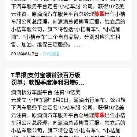
下汽车服务平台定名“小桔车服”公司，获得10亿美
元注资。原滴滴汽车服务平台总经理
陈熙
出任小桔
车服公司总经理，向滴滴总裁柳青汇报。独立后的
小桔车服公司，旗下将包括“小桔有车”、“小桔加
油”、“小桔养车”三个自有品牌，分别对应汽车租
售、加油、维保三项服务。……
2018年8月7日 ·
公司频道
T早报|支付宝领首张百万级
罚单；软银季度净利润增56
倍；欧盟研究统一手机充电
滴滴拆分车服平台 注资10亿美
器标准
元成立“小桔车服” 8月6日，滴滴出行宣布，公司旗
下汽车服务平台定名“小桔车服”公司，获得10亿美
元注资。原滴滴汽车服务平台总经理
陈熙
出任小桔
车服公司总经理，向滴滴总裁柳青汇报。独立后的
小桔车服公司，旗下将包括“小桔有车”、“小桔加