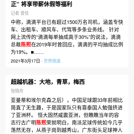
正” 将享带薪休假等福利
记者 曾佳
中称，滴滴平台已有超过1500万名司机，涵盖专快
车、出租车、顺风车、代驾等多条业务线。 针对
网上流传的“滴滴每单抽成高于30%”的说法，滴滴
总裁
陈熙
在2019年时曾回应，滴滴的平均抽成比例
为19%。■……
2021年3月17日 ·
世界频道
超越机器：大地，青草，梅西
张晓舟
亚曼蒂和埃尔克森之后），中国足球跟33年前相比
简直了无生趣，于是国家队只有靠泰国人勉强挤进
了亚洲杯。 恒大固然威震亚洲，但瞧瞧当年的容
志行古广明
陈熙
荣就明白，南派足球传统如今几乎
荡然无存，从燕子岗到越秀山，广东街头足球神人