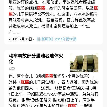
地亚的订婚戒指。 在殡仪馆，事故遇难者都被编
号。陈碧的姐姐
陈熙
，她们的母亲温爱萍，以及
陈
熙
的儿子周辰特也不例外。在这里，冷冰冰的编号
意味着与亲人永别。 截至发稿，官方称此次事故
共造成40人死亡。杨峰则坚称还要加上一个生
命……
2011年7月30日 ·
《财新周刊》2011年第30期
动车事故部分遇难者遗体火
化
财新
伴、两个女儿（姐姐
陈熙
和怀孕7个月的陈碧）、
外孙（
陈熙
的儿子周仁特），四人遇难，图为陈道
弟为他们四人一一送灵。 财新记者/王晓庆 摄 8月
1日上午，孕妇陈碧在“7·23”事故中遇难，弟弟为其
送灵。 财新记者/王晓庆 摄 8月1日上午，两岁半
的周仁特在“7·23”事故中和其母（
陈熙
）一起遇