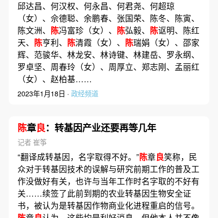
邱达昌、何汉权、何永昌、何君尧、何超琼
（女）、佘德聪、余鹏春、张国荣、陈冬、陈寅、
陈文洲、
陈
冯富珍（女）、
陈
弘毅、
陈
讴明、陈红
天、
陈
亨利、
陈
清霞（女）、
陈
瑞娟（女）、邵家
辉、范骏华、林龙安、林诗键、林建岳、罗永纲、
罗卓坚、周春玲（女）、周厚立、郑志刚、孟丽红
（女）、赵柏基……
2023年1月18日 ·
政经频道
陈
章
良
：转基因产业还要再等几年
记者 崔筝
“翻译成转基因，名字取得不好。”
陈
章
良
笑称，民
众对于转基因技术的误解与研究前期工作的普及工
作没做好有关，也许与当年工作时名字取的不好有
关……续签了此前到期的农业转基因生物安全证
书，被认为是转基因作物商业化进程重启的信号。
陈
章
良
认为，这些均是利好消息，但他本人并不像