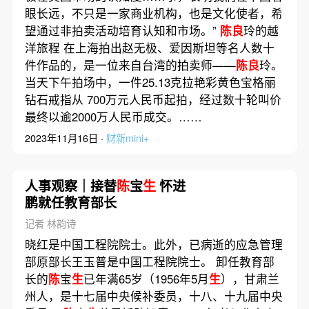
眼长远，不只是一家商业机构，也是文化使者，希
望通过非拍卖活动培育认知和市场。”
陈良
玲的越
洋旅程 在上海拍出赵无极、爱因斯坦等名人数十
件作品的，是一位来自台湾的拍卖师——
陈良
玲。
当天下午拍场中，一件25.13克拉艳彩黄色宝格丽
钻石戒指从 700万元人民币起拍，经过数十轮叫价
最终以逾2000万人民币成交。……
2023年11月16日 ·
财新mini+
人事观察｜接替
陈
宝
生
怀进
鹏就任教育部长
记者 林韵诗
晓红是中国工程院院士。此外，已病逝的应急管理
部原部长王玉普是中国工程院院士。 卸任教育部
长的
陈
宝
生
已年满65岁（1956年5月
生
），甘肃兰
州人，是十七届中央候补委员，十八、十九届中央