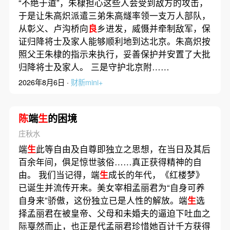
“不绝于道”，朱棣担心这些人会受到敌方的攻击，
于是让朱高炽派遣三弟朱高燧率领一支万人部队，
从彰义、卢沟桥向
良
乡进发，威慑并牵制敌军，保
证归降将士及家人能够顺利地到达北京。朱高炽按
照父王朱棣的指示来执行，妥善保护并安置了大批
归降将士及家人。 三是守护北京附……
2026年8月6日 ·
财新mini+
陈
端
生
的困境
庄秋水
端
生
此等自由及自尊即独立之思想，在当日及其后
百余年间，俱足惊世骇俗……真正获得精神的自
由。 我们当记得，端
生
成长的年代，《红楼梦》
已诞生并流传开来。美女宰相孟丽君为“自身可养
自身来”骄傲，这份独立已是人性的解放。端
生
选
择孟丽君在被皇帝、父母和未婚夫的逼迫下吐血之
际戛然而止，也正是代孟丽君珍惜她百计千方获得