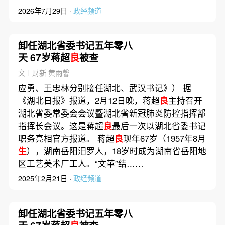
2026年7月29日 ·
政经频道
卸任湖北省委书记五年零八
天 67岁蒋超
良
被查
文︱财新 黄雨馨
应勇、王忠林分别接任湖北、武汉书记》） 据
《湖北日报》报道，2月12日晚，蒋超
良
主持召开
湖北省委常委会会议暨湖北省新冠肺炎防控指挥部
指挥长会议。这是蒋超
良
最后一次以湖北省委书记
职务亮相官方报道。 蒋超
良
现年67岁（1957年8月
生
），湖南岳阳汨罗人，18岁时成为湖南省岳阳地
区工艺美术厂工人。“文革”结……
2025年2月21日 ·
政经频道
卸任湖北省委书记五年零八