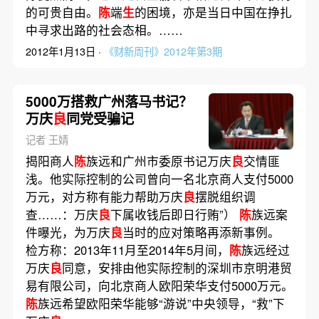
的可贵自由。
陈
端
生
的困境，亦是当日中国在挣扎
中寻求出路的社会态相。……
2012年1月13日 ·
《财新周刊》2012年第3期
5000万搭救广州落马书记？
万庆
良
同党受骗记
记者 王婧
揭阳商人
陈
族远和广州市委原书记万庆
良
交情匪
浅。他实际控制的公司曾向一名北京商人支付5000
万元，对方称有能力帮助万庆
良
摆脱组织调
查……：万庆
良
下属收钱后即日行贿”）
陈
族远案
件曝光，为万庆
良
当时的应对策略再添新事例。
检方称：2013年11月至2014年5月间，
陈
族远经过
万庆
良
同意，安排由他实际控制的深圳市京明港贸
易有限公司，向北京商人欧阳荣华支付5000万元。
陈
族远希望欧阳荣华能够“游说”中央领导，“救”下