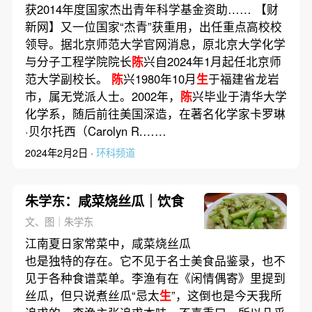
获2014年度国家杰出青年科学基金资助…… 【财
新网】又一位国家“杰青”获重用，出任重点高校校
领导。据北京师范大学官网消息，原北京大学化学
与分子工程学院院长
陈
兴自2024年1月起任北京师
范大学副校长。
陈
兴1980年10月
生
于福建省龙岩
市，属无党派人士。2002年，
陈
兴毕业于清华大学
化学系，随后前往美国深造，在著名化学家卡罗琳
·贝尔托西（Carolyn R.……
2024年2月2日 ·
环科频道
朱学东：咸菜烧丝瓜｜饮食
文、图｜朱学东
江南夏日家常菜中，咸菜烧丝瓜
也是独特的存在。它不见于名士美食品鉴录，也不
见于各种食谱菜单。李渔有在《闲情偶寄》里提到
丝瓜，但只说煮丝瓜“忌太
生
”，这倒也是今天我所