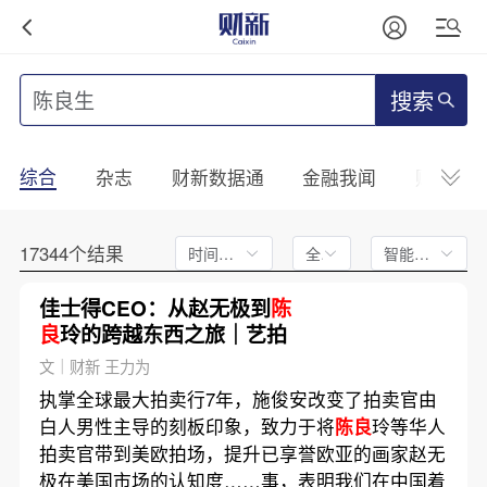
搜索
综合
杂志
财新数据通
金融我闻
财新mini
17344个结果
时间不限
全文
智能排序
佳士得CEO：从赵无极到
陈
良
玲的跨越东西之旅｜艺拍
文｜财新 王力为
执掌全球最大拍卖行7年，施俊安改变了拍卖官由
白人男性主导的刻板印象，致力于将
陈良
玲等华人
拍卖官带到美欧拍场，提升已享誉欧亚的画家赵无
极在美国市场的认知度……事，表明我们在中国着