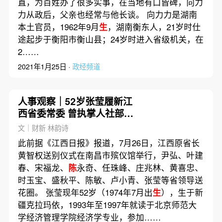
直，为百姓办了很多实事，在当地有口皆碑，向力
力从政后，父亲也经常与他长谈。 向力力是湖南
本土官员，1962年9月
生
，湖南衡东人，21岁时仕
途起步于衡阳市衡山县；24岁时进入省级机关，在
2……
2021年1月25日 ·
政经频道
人事观察｜52岁张莹履新江
西省委常委 曾执掌人社部就
业司
文｜财新 林韵诗
此前据《江西日报》报道，7月26日，江西原省长
黄智权送别仪式在南昌市殡仪馆举行，尹弘、叶建
春、宋福龙、
陈
永奇、任珠峰、庄兆林、黄喜忠、
时玉宝、盛秋平、陈敏、卢小青、张莹等省领导送
花圈。 张莹现年52岁（1974年7月出
生
），生于新
疆克拉玛依，1993年至1997年就读于北京师范大
学经济管理学院经济学专业，参加……