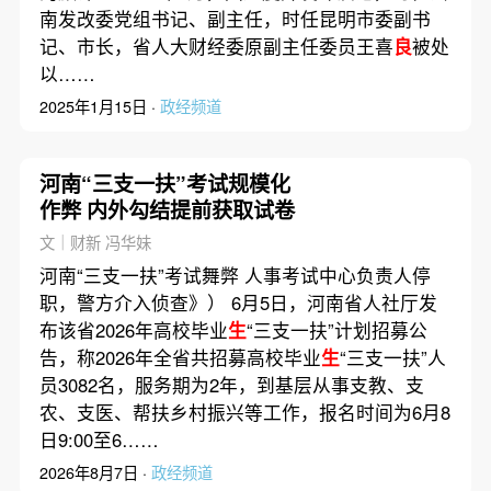
南发改委党组书记、副主任，时任昆明市委副书
记、市长，省人大财经委原副主任委员王喜
良
被处
以……
2025年1月15日 ·
政经频道
河南“三支一扶”考试规模化
作弊 内外勾结提前获取试卷
文｜财新 冯华妹
河南“三支一扶”考试舞弊 人事考试中心负责人停
职，警方介入侦查》） 6月5日，河南省人社厅发
布该省2026年高校毕业
生
“三支一扶”计划招募公
告，称2026年全省共招募高校毕业
生
“三支一扶”人
员3082名，服务期为2年，到基层从事支教、支
农、支医、帮扶乡村振兴等工作，报名时间为6月8
日9:00至6……
2026年8月7日 ·
政经频道