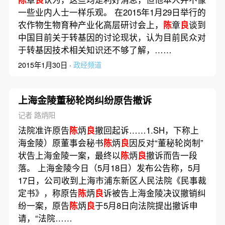
一些业内人士一样乐观。 在2015年1月29日举行的
农作物生物育种产业化高层研讨会上，
陈
章
良
谈到
中国目前关于转基因的讨论现状，认为目前民众对
于转基因技术相关知识还不够了解，……
2015年1月30日 ·
政经频道
上海金陵董秘轮岗纠纷原告撤诉
记者 路炳阳
法院准许原告
陈
炳
良
撤回起诉……1.SH，下称上
海金陵）原董事会秘书
陈
炳
良
因反对“董秘轮岗制”
状告上海金陵一案，最终以
陈
炳
良
撤诉而告一段
落。 上海金陵今日（5月18日）发布公告称，5月
17日，公司收到上海市浦东新区人民法院《民事裁
定书》，称原告
陈
炳
良
诉被告上海金陵决议撤销纠
纷一案，原告
陈
炳
良
于5月8日向法院提出撤诉申
请，“法院……