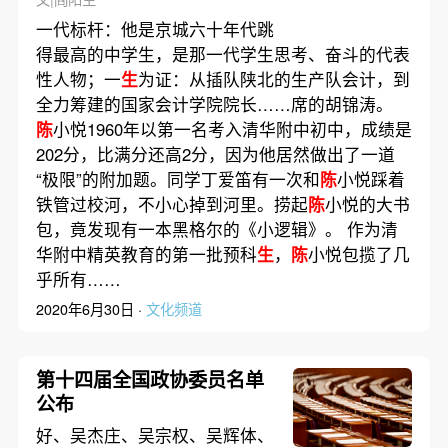
一代标杆：他是京城六十年代跳
得最高的中学生，是那一代学生思考、奋斗的代表
性人物；一
生
为证：从插队陕北的生产队会计，到
全力筹建的国家会计学院院长……席的胡锦涛。
陈
小悦1960年以第一名考入清华附中初中，成绩是
202分，比满分还高2分，因为他居然做出了一道
“极限”的附加题。同学丁爱笛有一次和
陈
小悦踩着
铁管过校河，不小心掉到河里。捞起
陈
小悦的大书
包，竟发现有一本黑格尔的《小逻辑》。 作为清
华附中精英教育的第一批预科
生
，
陈
小悦包揽了几
乎所有……
2020年6月30日 ·
文化频道
第十四届全国政协委员名单
公布
好、吴杰庄、吴宗权、吴辉体、