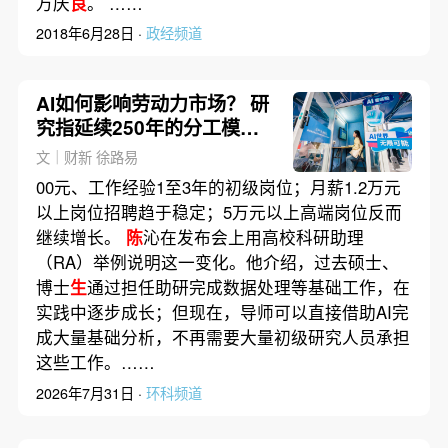
万庆
良
。 ……
2018年6月28日 ·
政经频道
AI如何影响劳动力市场？ 研
究指延续250年的分工模式
或不再重要
文｜财新 徐路易
00元、工作经验1至3年的初级岗位；月薪1.2万元
以上岗位招聘趋于稳定；5万元以上高端岗位反而
继续增长。
陈
沁在发布会上用高校科研助理
（RA）举例说明这一变化。他介绍，过去硕士、
博士
生
通过担任助研完成数据处理等基础工作，在
实践中逐步成长；但现在，导师可以直接借助AI完
成大量基础分析，不再需要大量初级研究人员承担
这些工作。……
2026年7月31日 ·
环科频道