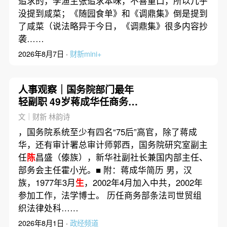
追求的，李渔主张追求本味，不喜重口，所以几乎
没提到咸菜；《随园食单》和《调鼎集》倒是提到
了咸菜（说法略异于今日，《调鼎集》很多内容抄
袭……
2026年8月7日 ·
财新mini+
人事观察｜国务院部门最年
轻副职 49岁蒋成华任商务部
副部长
文｜财新 林韵诗
，国务院系统至少有四名“75后”高官，除了蒋成
华，还有审计署总审计师郭西，国务院研究室副主
任
陈
昌盛（傣族），新华社副社长兼国内部主任、
部务会主任霍小光。■ 附：蒋成华简历 男，汉
族，1977年3月
生
，2002年4月加入中共，2002年
参加工作，法学博士。 历任商务部条法司世贸组
织法律处科……
2026年8月1日 ·
政经频道