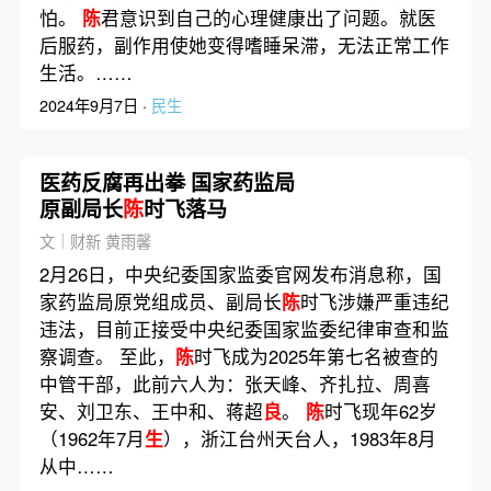
怕。
陈
君意识到自己的心理健康出了问题。就医
后服药，副作用使她变得嗜睡呆滞，无法正常工作
生活。……
2024年9月7日 ·
民生
医药反腐再出拳 国家药监局
原副局长
陈
时飞落马
文｜财新 黄雨馨
2月26日，中央纪委国家监委官网发布消息称，国
家药监局原党组成员、副局长
陈
时飞涉嫌严重违纪
违法，目前正接受中央纪委国家监委纪律审查和监
察调查。 至此，
陈
时飞成为2025年第七名被查的
中管干部，此前六人为：张天峰、齐扎拉、周喜
安、刘卫东、王中和、蒋超
良
。
陈
时飞现年62岁
（1962年7月
生
），浙江台州天台人，1983年8月
从中……