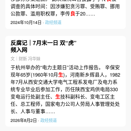
调查的具体时间：因涉嫌犯贪污罪、受贿罪、挪用
公款罪、滥用职权罪，李传
良
于20……
2024年10月14日 ·
政经频道
反腐记｜7月末一日 双“虎”
频入网
文｜财新 冯华妹
于杭州举办的“电力主题日”活动上作报告。 辛保安
现年65岁(1960年10月
生
)，河南新乡辉县人，1982
年7月从西安交通大学电气工程系发电厂及电力系
统专业毕业后参加工作，历任陕西宝鸡供电局330
变电运行处副主任、
生
技科副科长、变电工区主
任、总工程师，国家电力公司人劳局人事管理处处
长、人事与董事……
2026年8月2日 ·
政经频道