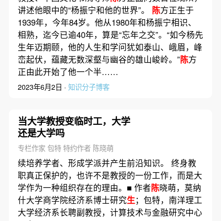
讲述他眼中的“杨振宁和他的世界”。
陈
方正生于
1939年，今年84岁。他从1980年和杨振宁相识、
相熟，迄今已逾40年，算是“忘年之交”。“如今杨先
生年迈期颐，他的人生和学问犹如泰山、峨眉，峰
峦起伏，蕴藏无数深壑与幽谷的雄山峻岭。”
陈
方
正由此开始了他一个半……
2023年6月2日 ·
知识分子博客
当大学教授变临时工，大学
还是大学吗
专栏作家 包特 特约作者 陈晓萌
续培养学者、形成学派并产生前沿知识。 终身教
职真正保护的，也许不是教授的一份工作，而是大
学作为一种组织存在的理由。■ 作者
陈
晓萌，莫纳
什大学商学院经济系博士研究
生
；包特，南洋理工
大学经济系长聘副教授，计算技术与金融研究中心