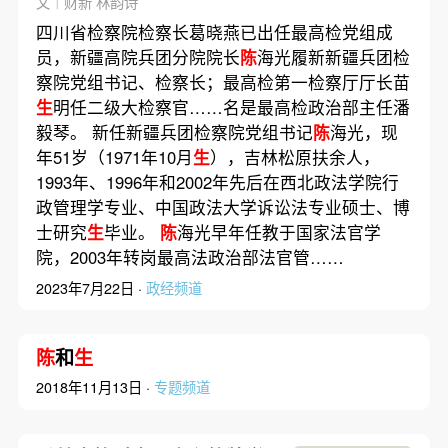
文｜财新 林韵诗
四川省检察院检察长葛晓燕已出任最高检党组成
员，新疆高院兵团分院院长
陈
海光履新新疆兵团检
察院党组书记、检察长；最高检第一检察厅厅长苗
生
明任二级大检察官……名是最高检政治部主任潘
毅琴。 新任新疆兵团检察院党组书记
陈
海光，现
年51岁（1971年10月
生
），吉林松原扶余人，
1993年、1996年和2002年先后在西北政法学院行
政管理学专业、中国政法大学诉讼法专业硕士、博
士研究
生
毕业。
陈
海光早年任教于国家法官学
院，2003年转岗最高法政治部法官管……
2023年7月22日 ·
政经频道
陈
和
生
2018年11月13日 ·
专题频道