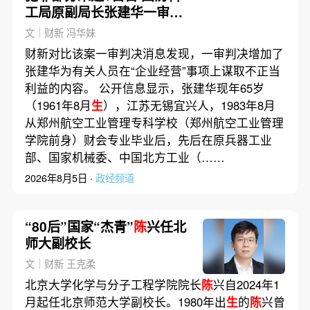
工局原副局长张建华一审获
刑10年
文｜财新 冯华妹
财新对比该案一审判决消息发现，一审判决增加了
张建华为有关人员在“企业经营”事项上谋取不正当
利益的内容。 公开信息显示，张建华现年65岁
（1961年8月
生
），江苏无锡宜兴人，1983年8月
从郑州航空工业管理专科学校（郑州航空工业管理
学院前身）财会专业毕业后，先后在原兵器工业
部、国家机械委、中国北方工业（……
2026年8月5日 ·
政经频道
“80后”国家“杰青”
陈
兴任北
师大副校长
文｜财新 王克柔
北京大学化学与分子工程学院院长
陈
兴自2024年1
月起任北京师范大学副校长。1980年出
生
的
陈
兴曾