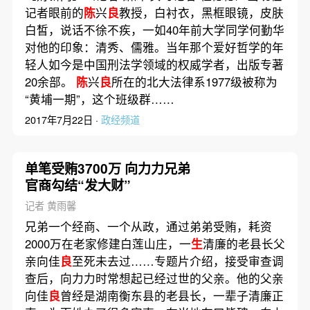
记者眼前的
陈
兴
良
教授，白衬衣，黑框眼镜，皮肤
白皙，说话不徐不疾，一如40年前大学同学何勤华
对他的印象：清秀、儒雅。当年那个爱好哲学的年
轻人如今是中国刑法学领域的权威学者，出版专著
20余部。
陈
兴
良
所在的北大法律系1977级被称为
“黄埔一期”，这个班级群……
2017年7月22日 ·
政经频道
单笔受贿3700万 向力力兄弟
官商勾结“发大财”
记者 黄雨馨
兄弟一个经商、一个从政，通过弟弟受贿，耗资
2000万在老家修建白莲山庄，一
生
清廉的老县长父
亲向佳
良
至死未去过……专题片介绍，接受审查调
查后，向力力时常想起已经过世的父亲。他的父亲
向佳
良
曾经是湖南衡东县的老县长，一辈子清廉正