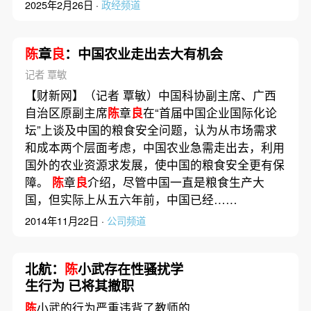
2025年2月26日 ·
政经频道
陈
章
良
：中国农业走出去大有机会
记者 覃敏
【财新网】（记者 覃敏）中国科协副主席、广西
自治区原副主席
陈
章
良
在“首届中国企业国际化论
坛”上谈及中国的粮食安全问题，认为从市场需求
和成本两个层面考虑，中国农业急需走出去，利用
国外的农业资源求发展，使中国的粮食安全更有保
障。
陈
章
良
介绍，尽管中国一直是粮食生产大
国，但实际上从五六年前，中国已经……
2014年11月22日 ·
公司频道
北航：
陈
小武存在性骚扰学
生行为 已将其撤职
陈
小武的行为严重违背了教师的