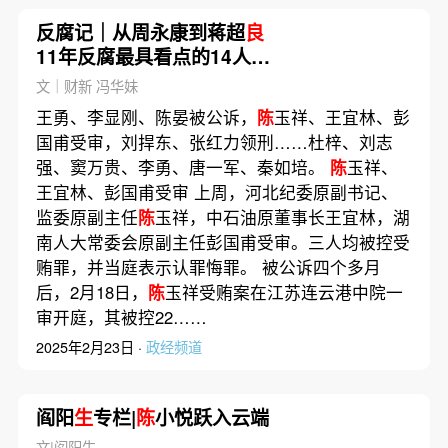
反腐记｜从周永康到蒋超
良
11年反腐最具看点的14人都
有谁
文｜财新 冯华妹
王勇、李显刚、陈晏被公诉，
陈
玉祥、王宜林、彭
国甫受审，刘捍东、张红力领刑……杜梓、刘志
强、窦万贵、李勇、唐一军、秦如培。
陈
玉祥、
王宜林、彭国甫受审 上周，河北纪委原副书记、
监委原副主任
陈
玉祥，中石油原董事长王宜林，湖
南人大常委会原副主任彭国甫受审。三人均被控受
贿罪，并当庭表示认罪悔罪。 被公诉四个多月
后，2月18日，
陈
玉祥受贿案在江苏连云港中院一
审开庭，其被控22……
2025年2月23日 ·
政经频道
阎阳
生
专栏|
陈
小悦跃入云端
文|阎阳生