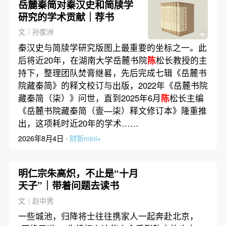
岳麓秦简对秦汉史和简牍学
研究的学术贡献｜荐书
文｜孙家洲
秦汉史与简牍学研究版图上最重要的坐标之一。此
后将近20年，在湖南大学岳麓书院
陈
松长教授的主
持下，整理团队焚膏继晷，先后完成七辑《岳麓书
院藏秦简》的释文校订与出版，2022年《岳麓书院
藏秦简（柒）》问世，直到2025年6月
陈
松长主编
《岳麓书院藏秦简（壹—柒）释文修订本》隆重推
出，这项耗时近20年的学术……
2026年8月4日 ·
财新mini+
明仁宗朱高炽，不止是“十月
天子”｜带着问题去读书
文｜赵中男
一些城池，归降将士往往携家人一起奔赴北京，