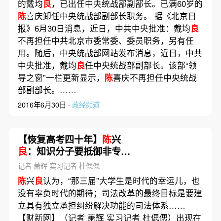
的戴均
良
，已出任中央统战部副部长。已满60岁的
陈
喜庆卸任中央统战部副部长职务。 据《北京日
报》6月30日消息，近日，中共中央批准：戴均
良
不再担任中共北京市委常委、委员职务，另有任
用。随后，中央统战部网站发布消息，近日，中共
中央批准，戴均
良
任中央统战部副部长。该部“领
导之窗”一栏更新显示，
陈
喜庆不再担任中央统战
部副部长。……
2016年6月30日 ·
政经频道
【恢复高考四十年】
陈
兴
良
：知识分子要抵御非专业
的压力
记者 萧辉 实习记者 杜偲偲
陈
兴
良
认为，“那三届”大学生是时代的幸运儿，也
没有辜负时代的期待；司法改革的最终目标是要建
立具有独立承担纠纷解决功能的司法体系……
【财新网】（记者 萧辉 实习记者 杜偲偲）出现在