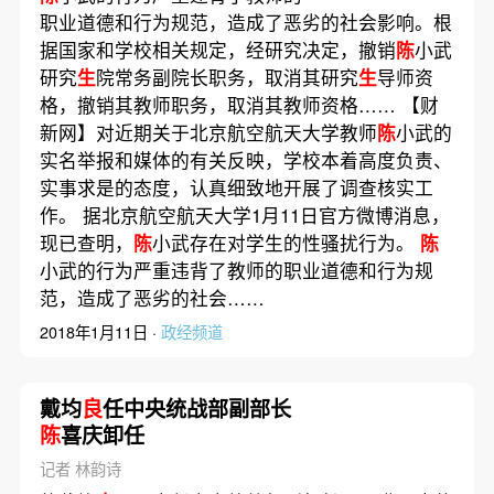
职业道德和行为规范，造成了恶劣的社会影响。根
据国家和学校相关规定，经研究决定，撤销
陈
小武
研究
生
院常务副院长职务，取消其研究
生
导师资
格，撤销其教师职务，取消其教师资格…… 【财
新网】对近期关于北京航空航天大学教师
陈
小武的
实名举报和媒体的有关反映，学校本着高度负责、
实事求是的态度，认真细致地开展了调查核实工
作。 据北京航空航天大学1月11日官方微博消息，
现已查明，
陈
小武存在对学生的性骚扰行为。
陈
小武的行为严重违背了教师的职业道德和行为规
范，造成了恶劣的社会……
2018年1月11日 ·
政经频道
戴均
良
任中央统战部副部长
陈
喜庆卸任
记者 林韵诗