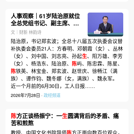
人事观察｜61岁陆治原就位
全总党组书记、副主席、书
记处第一书记
文｜财新 林韵诗
陆治原，书记郑玄波；全总十八届五次执委会议替
补执委会委员21人：方春明、邓朝霞（女）、丛林
（女）、刘中国、刘志亮、孙起
生
、阳万雄、李芳
（女）、杨浩东、陆治原、
陈
屿、陈忠霖、陈星、
陈
铁英、林宝金、郑玄波、赵世庆、徐畅江（满
族）、谭作钧、魏冬娜（女，满族）、魏永军。
近一个月前的6月30日，工人日报……
2026年7月28日 ·
政经频道
陈
方正谈杨振宁：一
生
圆满背后的矛盾、痛
苦和煎熬
教授、中国文化书院导师
陈
方正面向数百位观众，