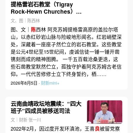
提格雷岩石教堂（Tigray
Rock-Hewn Churches）
—— 苦修者的一诺一
生
｜画
文、图｜陈西林
驿
图、文｜
陈
西林 阿克苏姆提格雷高原的盖拉尔塔
山，以赤红砂岩山脉与险峻地形闻名。红岩峭壁深
处，深藏着一座座孑然伫立的岩石教堂。这些教堂
是公元4世纪至15世纪间，虔诚信徒一锤一锤开凿
镌刻而成的精神图腾。 一千五百载沧桑更迭，这
些石凿教堂默然伫立，孤独守护着阿克苏姆古老信
仰。一代代苦修修士立下终身誓约，栖……
2026年8月5日 ·
财新mini+
云南曲靖政坛地震续：“四大
班子”四成员被移送司法
文｜财新 张一川
2022年2月，因过度开发环滇池，王喜
良
被留党察