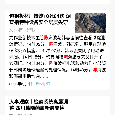
包钢板材厂爆炸10死84伤 调
查指特种设备安全层层失守
文｜财新 冯华妹
力作业部技术主管
陈
海波与韩志强前往查看球罐泄
漏情况。14时02分，
陈
海波、韩志强、赵宇在现场
研究处置措施。14 时 07分，韩志强关闭了电动进
汽阀。14 时15分，韩志强按
陈
海波要求又打开了
该阀门。14时34分，
陈
海波打电话和动力作业部部
长郭凯沟通球罐漏气处理情况。14时43分，
陈
海波
和郭凯电话沟通……
2026年8月2日 ·
政经频道
人事观察｜检察系统高层调
整 四川葛晓燕履新最高检