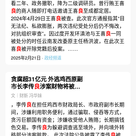
看二年、政务撤职，降为二级调研员。曾行贿王喜
良
的商人随即打电话邀请王喜
良
至成都定居。
2024年4月29日王喜
良
被查。此次官方通报指其“目
无法纪、私欲膨胀，两次违纪受处分后仍不悔改，
对抗组织审查”。因过度开发环滇池与王喜
良
一同
被处分的时任云南发改委原主任杨洪波，在此次王
喜
良
被开除党籍后投案。……
2025年2月21日 ·
政经频道
贪腐超31亿元 外逃鸡西原副
市长李传
良
涉案财物将被没
收
文｜财新 冯华妹
，李传
良
在担任鸡西市财政局长、市政府副市长期
间，涉嫌利用职务便利，通过骗取、侵吞等方式，
贪污巨额国有资金；涉嫌收受他人贿赂；长期搞钱
色交易。李传
良
为躲避调查逃至境外，并向境外转
移部分涉案赃款。 此次法院公告披露了李传
良
被