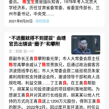
委员。
陈
宝
生
曾是插队知青，1978年考入北京大
学经济系，历任甘肃省委常委、省委宣传部长、兰
州市委书记，中央党……
2021年8月20日 ·
政经频道
“不进圈就得不到提拔” 曲靖
官员出镜谈“圈子”和攀附
文｜财新 张一川
原副市长王喜
良
攀附秦光荣；市人大常委会原主任
陈
世禹攀亲戚认了
陈
世贵族兄，后通过政治掮客苏
洪波搭线李石松；市人大常委会原二级巡视员朱家
甫利用职权支持建设会所，邀请领导干部和商人违
规吃喝、利益交换……了王喜
良
。在王喜
良
帮助
下，胡某某公司投资建设的项目顺利落地昆明。为
感谢王喜
良
并对其进行长线投资，胡某某以他人代
持的方式向王喜
良
送上1200万元股份，得到王喜
良
的默许。 2022年2月，因过度开发环滇池，时任云