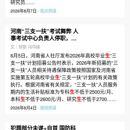
研究员……
2026年8月7日 ·
观点频道
河南“三支一扶”考试舞弊 人
事考试中心负责人停职，警
方介入侦查
文｜财新 冯华妹
6月5日，河南省人社厅发布2026年高校毕业
生
“三
支一扶”计划招募公告时表示，2026年新招募的“三
支一扶”人员相关待遇保障政策按照国家及河南省
实施第五轮高校毕业
生
“三支一扶”计划的有关政策
执行。根据河南省有关规定，“三支一扶”人员服务
期内的生活补贴标准为专科
生
不低于2500元/月、
本科
生
不低于2600元/月、研究
生
不低于2700……
2026年8月4日 ·
政经频道
犯罪部分未遂+自首 国防科