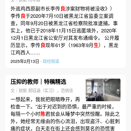
外逃鸡西原副市长李传
良
涉案财物将被没收》）
李传
良
于2020年7月10日被黑龙江省监委立案调
查，同年9月20日被黑龙江省检察院批准逮捕。事
实上，他已于2018年11月15日逃匿境外，2020年
12月1日黑龙江省公安厅对其发布通缉令。 公开履
历显示，李传
良
现年61岁（1963年9月
生
），黑龙
江鸡西人……
2025年2月13日 ·
政经频道
压抑的教师｜特稿精选
文｜财新 郑钰涵（实习），范俏佳
一想起来，我就把眼睛睁开，再
检查一下。”出于对迟到的恐惧，最严重的时候，
每隔一个小时
陈
君就会从睡梦中突然惊醒。除此之
外，她经常无缘由的伤心流泪，出现盗汗、心脏刺
痛的症状，白天走在街上还会感到莫名的恐慌害