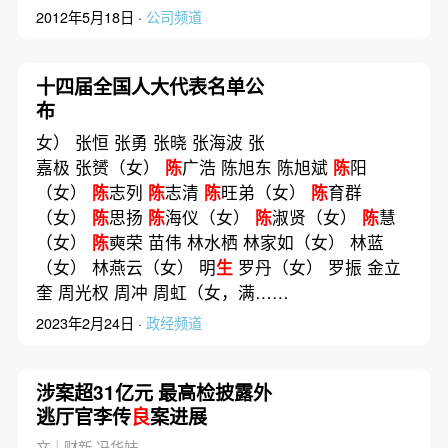
2012年5月18日 ·
公司频道
十四届全国人大代表名单公
布
女） 张恒 张勇 张晓 张海波 张
嘉极 张赟（女）
陈
广浩 陈旭东 陈旭斌
陈
阳
（女）
陈
志列
陈
志清
陈
旺弟（女）
陈
育群
（女）
陈
思扬
陈
海仪（女）
陈
淑贤（女）
陈
慧
（女）
陈
奭荣 苗伟 林水栖 林家如（女） 林蓝
（女） 林燕云（女） 明
生
罗丹（女） 罗振 金立
奎 周光权 周冲 周虹（女，满……
2023年2月24日 ·
政经频道
涉案超31亿元 最高检披露外
逃厅官李传
良
案进展
文｜财新 冯华妹