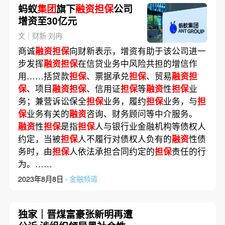
蚂蚁
集团
旗下
融资担保
公司
增资至30亿元
文｜财新 刘冉
商诚
融资担保
向财新表示，增资有助于该公司进一
步发挥
融资担保
在信贷业务中风险共担的增信作
用……括贷款
担保
、票据承兑
担保
、贸易
融资担
保
、项目
融资担保
、信用证
担保
等
融资
性
担保
业
务；兼营诉讼保全
担保
业务，履约
担保
业务，与
担
保
业务有关的
融资
咨询、财务顾问等中介服务。
融资
性
担保
是指
担保
人与银行业金融机构等债权人
约定，当被
担保
人不履行对债权人负有的
融资
性债
务时，由
担保
人依法承担合同约定的
担保
责任的行
为。……
2023年8月8日 ·
金融频道
独家｜晋煤富豪张新明再遭