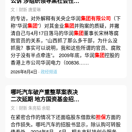
公诉 涉组织领导黑社会性质
组织等17宗罪名
文｜财新 唐爱琳
的专访，对外解释有关央企华润
集团有限公司
（下
称“华润
集团
”）对其金业
集团
并购案的质疑，并撇
清自己与4月17日落马的华润
集团
董事长宋林等腐
败官员的关系，“山西抓了那么多干部，为什么没
抓我？事实可以说明，我和这些所谓的官员、腐败
分子没有半点牵连”。 2009年底，华润
集团
控股的
香港上市公司华润电力（00836……
2026年8月4日 ·
政经频道
哪吒汽车破产重整草案表决
二次延期 地方国资基金招商
风险再审视(含视频)
文｜财新 朱亮韬 余聪
在紧密合作的情况下还面临股东借款和
担保
方面的
合作损失。哪吒汽车的招股书显示，除认购可转股
债券外，2024年5月、6月，桐乡市科技创业服务