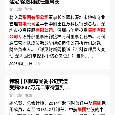
落定 徐恩利就任董事长
文｜财新 陈博
材交易
集团有限公司
董事长华翠和深圳市地铁商业
管理
有限公司
董事长李刚出任万科执行副总裁；深
圳市投资控股
有限公司
、深圳市创新投资
集团有限
公司
专职外部董事田钧接棒万科董事会秘书。万科
原高管团队成员韩慧华继续担任公司执行副总裁、
财务负责人。（详见财新网报道《万科管理层大变
动 深圳国资掌控多个核心岗位》）自那……
2026年8月1日 ·
地产
特稿｜国航原党委书记樊澄
受贿3847万元二审待宣判 否
认大多数指控
文｜财新 萧辉
副总裁、总会计师，2014年起同时兼任中航
集团
党
组成员，直至2016年2月卸任。中航
集团
控股的中