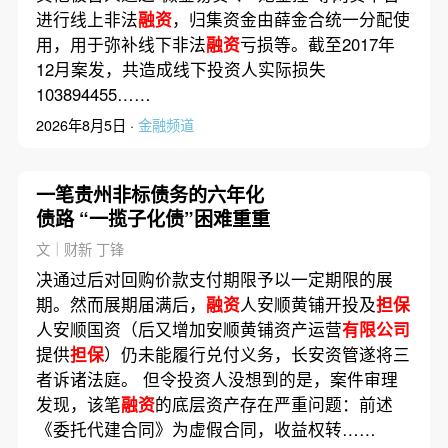
进行线上非法
融资
，归集资金由薛金合统一分配使
用，用于弥补线下非法
融资
亏损等。截至2017年
12月案发，共造成线下投资人实际损失
103894455……
2026年8月5日 ·
金融频道
一笔贵州非标债务的六年化
债路 “一揽子化债”困难重重
文｜财新 丁锋
决通过后对回购价款支付期限予以一定期限的展
期。然而展期届满后，
融资
人安顺黄铺开投及
担保
人安顺国资（后又增加安顺黄铺资产运营
有限公司
提供
担保
）仍未能履行兑付义务，长安资管遂将三
者诉诸法庭。 但令投资人没想到的是，案件审理
发现，该笔
融资
的底层资产存在严重问题：前述
《委托代建合同》为虚假合同，收益权转……