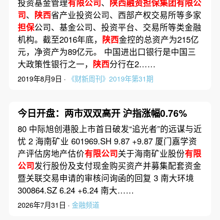
投资基金管理
有限公司
、
陕西融资担保集团有限公
司
、
陕西
省产业投资公司、西部产权交易所等多家
担保
公司、基金公司、投资平台、交易所等类金融
机构。截至2016年底，
陕西
金控的总资产为215亿
元，净资产为89亿元。 中国进出口银行是中国三
大政策性银行之一，
陕西
分行在2……
2019年8月9日 ·
《财新周刊》2019年第31期
今日开盘：两市双双高开 沪指涨幅0.76%
80 中际旭创港股上市首日破发“追光者”的远谋与近
忧 2 海南矿业 601969.SH 9.87 +9.87 厦门嘉学资
产评估房地产估价
有限公司
关于海南矿业股份
有限
公司
发行股份及支付现金购买资产并募集配套资金
暨关联交易申请的审核问询函的回复 3 南大环境
300864.SZ 6.24 +6.24 南大……
2026年7月31日 ·
金融频道