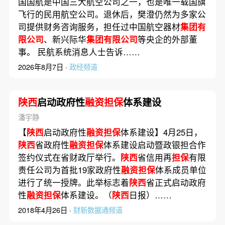
国国航是中国三大航空公司之一，也是唯一载国旗
飞行的民用航空公司。退休后，樊澄仍然为多家公
司提供财务咨询服务，担任过中国航空器材
集团有
限公司
、新兴际华
集团有限公司
等央企的外部董
事。 民航系统消息人士告诉……
2026年8月7日 ·
政经频道
陕西
启动政府性
融资担保
体系建设
潘宇静
【
陕西
启动政府性
融资担保
体系建设】4月25日，
陕西
省政府性
融资担保
体系建设启动暨政银担合作
签约仪式在省财政厅举行。
陕西
省信用再
担保
有限
责任公司为首批19家政府性
融资担保
体系成员单位
进行了统一授牌。此举标志着
陕西
省正式启动政府
性
融资担保
体系建设。（
陕西
日报）……
2018年4月26日 ·
财新数据通频道