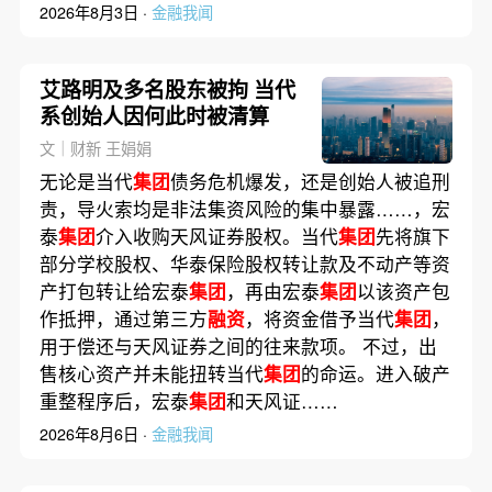
2026年8月3日 ·
金融我闻
艾路明及多名股东被拘 当代
系创始人因何此时被清算
文｜财新 王娟娟
无论是当代
集团
债务危机爆发，还是创始人被追刑
责，导火索均是非法集资风险的集中暴露……，宏
泰
集团
介入收购天风证券股权。当代
集团
先将旗下
部分学校股权、华泰保险股权转让款及不动产等资
产打包转让给宏泰
集团
，再由宏泰
集团
以该资产包
作抵押，通过第三方
融资
，将资金借予当代
集团
，
用于偿还与天风证券之间的往来款项。 不过，出
售核心资产并未能扭转当代
集团
的命运。进入破产
重整程序后，宏泰
集团
和天风证……
2026年8月6日 ·
金融我闻