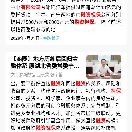
中心
有限公司
为哪吒汽车提供过四笔总计13亿元的
委托贷款；宜春、南宁两地的市
融资担保
公司分别
提供过500万元和2000万元的
融资担保
。 除了前述
以招商逻辑参与的地……
2026年7月31日 ·
金融我闻
【商圈】地方历练后回归金
融体系 原湖北省委常委宁咏
履新
文｜财新数据 武晓蒙 张宇哲
出，要平衡好直接
融资
和间接
融资
的关系、风险和
收益的关系，构建包括政府部门、银行机构、
担保
公司、投资人、科学家、企业家在内的良好生态，
打造多元分层的科创金融服务体系；完善机制，引
进更多专业机构和人才，加强省市区三级联动，更
好地发挥政府引导基金作用，做大直接
融资
规模；
加强政府性
融资担保
体系建设，落实风险补偿机