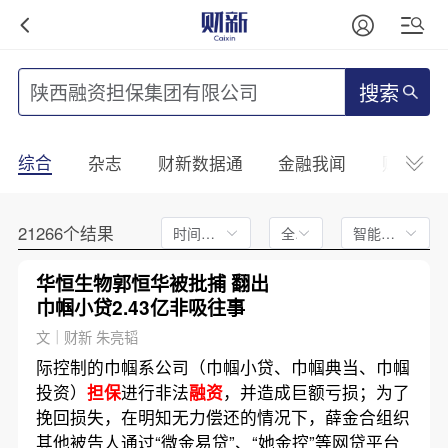
搜索
综合
杂志
财新数据通
金融我闻
财新mini
21266个结果
时间不限
全文
智能排序
华恒生物郭恒华被批捕 翻出
巾帼小贷2.43亿非吸往事
文｜财新 朱亮韬
际控制的巾帼系公司（巾帼小贷、巾帼典当、巾帼
投资）
担保
进行非法
融资
，并造成巨额亏损；为了
挽回损失，在明知无力偿还的情况下，薛金合组织
其他被告人通过“微金易贷”、“她金控”等网贷平台