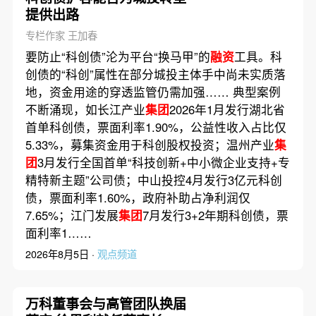
提供出路
专栏作家 王加春
要防止“科创债”沦为平台“换马甲”的
融资
工具。科
创债的“科创”属性在部分城投主体手中尚未实质落
地，资金用途的穿透监管仍需加强…… 典型案例
不断涌现，如长江产业
集团
2026年1月发行湖北省
首单科创债，票面利率1.90%，公益性收入占比仅
5.33%，募集资金用于科创股权投资；温州产业
集
团
3月发行全国首单“科技创新+中小微企业支持+专
精特新主题”公司债；中山投控4月发行3亿元科创
债，票面利率1.60%，政府补助占净利润仅
7.65%；江门发展
集团
7月发行3+2年期科创债，票
面利率1……
2026年8月5日 ·
观点频道
万科董事会与高管团队换届