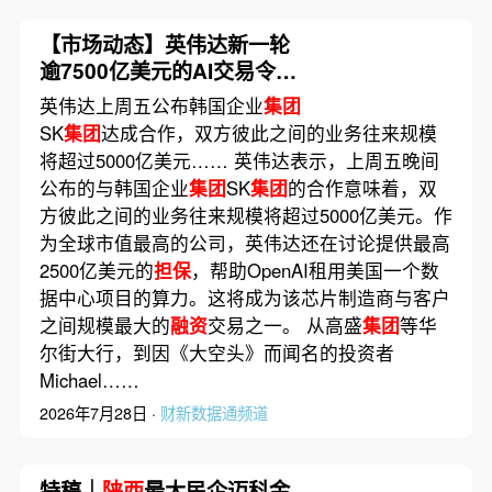
【市场动态】英伟达新一轮
逾7500亿美元的AI交易令循
环
融资
忧虑重燃
英伟达上周五公布韩国企业
集团
SK
集团
达成合作，双方彼此之间的业务往来规模
将超过5000亿美元…… 英伟达表示，上周五晚间
公布的与韩国企业
集团
SK
集团
的合作意味着，双
方彼此之间的业务往来规模将超过5000亿美元。作
为全球市值最高的公司，英伟达还在讨论提供最高
2500亿美元的
担保
，帮助OpenAI租用美国一个数
据中心项目的算力。这将成为该芯片制造商与客户
之间规模最大的
融资
交易之一。 从高盛
集团
等华
尔街大行，到因《大空头》而闻名的投资者
Michael……
2026年7月28日 ·
财新数据通频道
特稿｜
陕西
最大民企迈科金