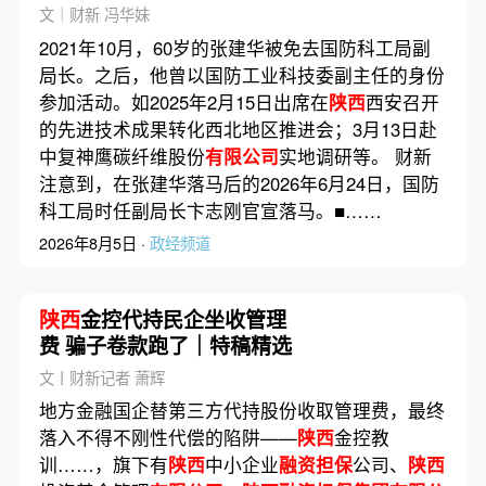
刑10年
文｜财新 冯华妹
2021年10月，60岁的张建华被免去国防科工局副
局长。之后，他曾以国防工业科技委副主任的身份
参加活动。如2025年2月15日出席在
陕西
西安召开
的先进技术成果转化西北地区推进会；3月13日赴
中复神鹰碳纤维股份
有限公司
实地调研等。 财新
注意到，在张建华落马后的2026年6月24日，国防
科工局时任副局长卞志刚官宣落马。■……
2026年8月5日 ·
政经频道
陕西
金控代持民企坐收管理
费 骗子卷款跑了｜特稿精选
文丨财新记者 萧辉
地方金融国企替第三方代持股份收取管理费，最终
落入不得不刚性代偿的陷阱——
陕西
金控教
训……，旗下有
陕西
中小企业
融资担保
公司、
陕西