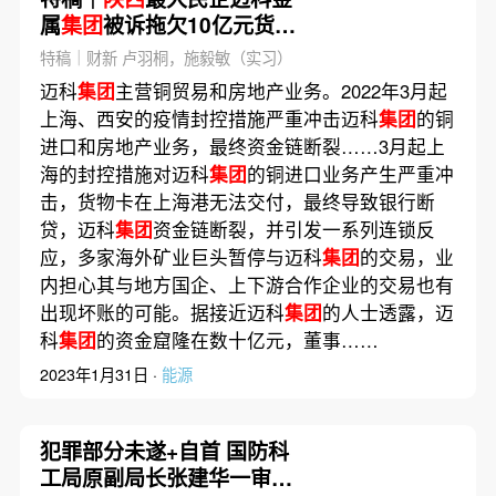
属
集团
被诉拖欠10亿元货款
巨额债务浮出水面
特稿｜财新 卢羽桐，施毅敏（实习）
迈科
集团
主营铜贸易和房地产业务。2022年3月起
上海、西安的疫情封控措施严重冲击迈科
集团
的铜
进口和房地产业务，最终资金链断裂……3月起上
海的封控措施对迈科
集团
的铜进口业务产生严重冲
击，货物卡在上海港无法交付，最终导致银行断
贷，迈科
集团
资金链断裂，并引发一系列连锁反
应，多家海外矿业巨头暂停与迈科
集团
的交易，业
内担心其与地方国企、上下游合作企业的交易也有
出现坏账的可能。据接近迈科
集团
的人士透露，迈
科
集团
的资金窟隆在数十亿元，董事……
2023年1月31日 ·
能源
犯罪部分未遂+自首 国防科
工局原副局长张建华一审获