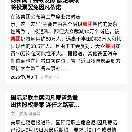
财新闻｜持续发酵 欧足联或
将投票罢免因凡蒂诺
在该集团公布第二季度业绩时表
示，这一差异“主要是由各个层级
集团
架构的复杂
性所致”。 报道称，即便大众裁减10万个岗位，该
集团
仍将雇用约58万人，远高于丰田的39万人和韩
国现代的33.5万人。且由于工会反对，大众
集团
裁
员10万岗位可能性不大。 据报道，其他德国汽车
制造商也在削减白领岗位。宝马近日将自愿离职方
案扩大至数千名从事办……
2026年8月3日 ·
财新mini+
国际足联主席因凡蒂诺急撤
出售股权提案 连任之路蒙上
阴影
文｜财新 侯吴婷
美联社随后报道称，国际足联主席詹尼·因凡蒂诺
已设定9月19日为最后期限，要求其211个成员协