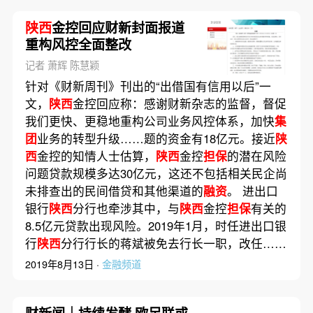
陕西
金控回应财新封面报道
重构风控全面整改
记者 萧辉 陈慧颖
针对《财新周刊》刊出的“出借国有信用以后”一
文，
陕西
金控回应称：感谢财新杂志的监督，督促
我们更快、更稳地重构公司业务风控体系，加快
集
团
业务的转型升级……题的资金有18亿元。接近
陕
西
金控的知情人士估算，
陕西
金控
担保
的潜在风险
问题贷款规模多达30亿元，这还不包括相关民企尚
未排查出的民间借贷和其他渠道的
融资
。 进出口
银行
陕西
分行也牵涉其中，与
陕西
金控
担保
有关的
8.5亿元贷款出现风险。2019年1月，时任进出口银
行
陕西
分行行长的蒋斌被免去行长一职，改任……
2019年8月13日 ·
金融频道