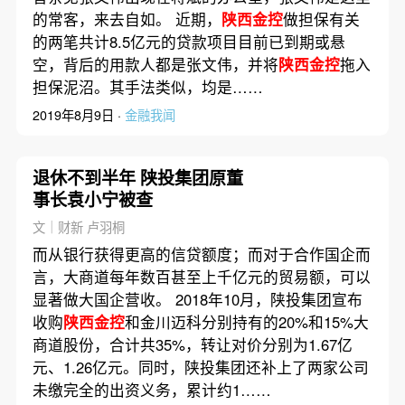
的常客，来去自如。 近期，
陕西金控
做担保有关
的两笔共计8.5亿元的贷款项目目前已到期或悬
空，背后的用款人都是张文伟，并将
陕西金控
拖入
担保泥沼。其手法类似，均是……
2019年8月9日 ·
金融我闻
退休不到半年 陕投集团原董
事长袁小宁被查
文｜财新 卢羽桐
而从银行获得更高的信贷额度；而对于合作国企而
言，大商道每年数百甚至上千亿元的贸易额，可以
显著做大国企营收。 2018年10月，陕投集团宣布
收购
陕西金控
和金川迈科分别持有的20%和15%大
商道股份，合计共35%，转让对价分别为1.67亿
元、1.26亿元。同时，陕投集团还补上了两家公司
未缴完全的出资义务，累计约1……