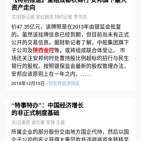
资产走向
文|财新记者 吴红毓然 特约记者 贾华杰
价47.35亿元，该牌照是在2013年由银监会批复
的。虽然该挂牌信息已经到期，但目前尚未有正式
公开的交易信息。据财新记者了解，中船集团旗下
子公司及
陕西金控
等，或将组成联合体受让。 市
场还关注安邦何时处置持股比例超标的招行与民生
银行的股权。按照银保监会最新的股权管理办法，
安邦应该原则上在一年之内，……
2018年12月15日 ·
财新数据通频道
“特事特办”：中国经济增长
的非正式制度基础
文|白重恩 谢长泰 宋铮 王鑫
所属企业的部分股份交由地方国企代持，然后以国
企子公司的名义获得大量贷款并违规将资金转移至