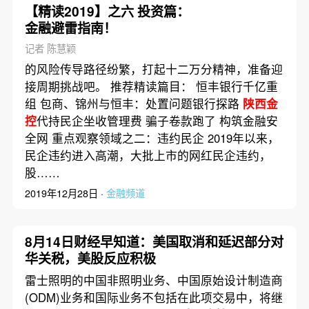
【精读2019】之六 投资篇：
金融避雷指南！
记者 陈慧颖
的风险传导路径纷繁，打起十二万分精神，准备迎
接周期挑战吧。 推荐精读篇目： 恒丰银行千亿重
组 包商、锦州与恒丰：处置问题银行探路
陕西金
控
代持民企坐收管理费 骗子卷款跑了 构筑金融安
全网 重点观察领域之二：违约民企 2019年以来，
民企违约进入高潮，大批上市的网红民企违约，
股……
2019年12月28日 ·
金融频道
8月14日财经早知道：美国取消和延迟部分对
华关税，美股反应积极
雷士照明的中国非照明业务、中国原始设计制造商
(ODM)业务和国际业务不包括在此项交易中，将继