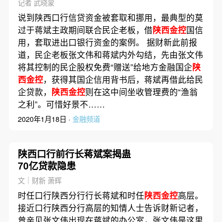
记者 武晓蒙
说到陕西口行信贷资金被套取和挪用，最典型的莫
过于蒋斌主政期间联合民企老板，借
陕西金控
国信
用，套取进出口银行资金的案例。 据财新此前报
道，民企老板张文伟和蒋斌内外勾结，先由张文伟
将其控制的民企股权免费“赠送”给地方金融国企
陕
西金控
，获得其国企信用背书后，蒋斌再借此给民
企贷款，
陕西金控
则在这中间坐收管理费的“渔翁
之利”。可惜好景不……
2020年1月18日 ·
金融频道
陕西口行前行长蒋斌案揭蛊
70亿贷款隐患
文｜财新 萧辉
时任口行陕西分行行长蒋斌和时任
陕西金控
高层。
接近口行陕西分行高层的知情人士告诉财新记者，
曾亲见张文伟出现在蒋斌的办公室，张文伟是这里