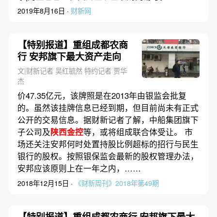
2019年8月16日 ·
财新网
【特别报道】重组成都农商
行 安邦旗下最大资产走向
文|财新记者 吴红毓然 特约记者 贾华
杰
价47.35亿元，该牌照是在2013年由银监会批复
的。虽然该挂牌信息已经到期，但目前尚未有正式
公开的交易信息。据财新记者了解，中船集团旗下
子公司及
陕西金控
等，或将组成联合体受让。 市
场还关注安邦何时处置持股比例超标的招行与民生
银行的股权。按照银保监会最新的股权管理办法，
安邦应该原则上在一年之内，……
2018年12月15日 ·
《财新周刊》2018年第49期
【特别报道】重组成都农商行 安邦旗下最大