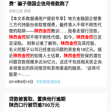
费” 骗子借国企信用卷款跑了
财新记者 萧辉
【本文系数据通用户提前专享】地方金融国企替第
三方代持股份收取管理费，最终落入不得不刚性代
偿的陷阱——
陕西金控
教训……局卷走银行贷款，
陕西金控
却不得不刚性代偿。如今，
陕西金控
已泥
足深陷。 财新记者了解到，
陕西金控
及其控股、
名义控股子公司已经查出问题的资金有18亿元。接
近
陕西金控
的知情人士估算，
陕西金控
担保的潜在
问题贷款规模多达30亿元，这还不包括相关民企尚
未排查出的民间借贷和其他渠道的融资。 “这将可
能是一……
2019年8月10日 ·
财新数据通频道
贷款被套取、置换他行逾期
陕西口行被罚逾700万元