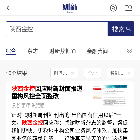
搜索
综合
杂志
财新数据通
金融我闻
财新mini
15个结果
时间不限
全文
智能排序
陕西金控
回应财新封面报道
重构风控全面整改
记者 萧辉 陈慧颖
针对《财新周刊》刊出的“出借国有信用以后”一
文，
陕西金控
回应称：感谢财新杂志的监督，督促
我们更快、更稳地重构公司业务风控体系，加快集
团业务的转型升级……馅饼其实是天价的：这些民