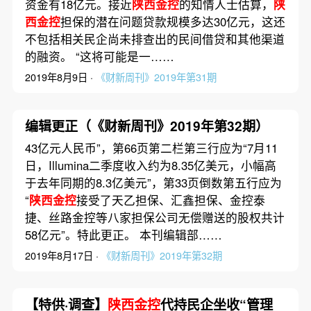
资金有18亿元。接近
陕西金控
的知情人士估算，
陕
西金控
担保的潜在问题贷款规模多达30亿元，这还
不包括相关民企尚未排查出的民间借贷和其他渠道
的融资。 “这将可能是一……
2019年8月9日 ·
《财新周刊》2019年第31期
编辑更正（《财新周刊》2019年第32期）
43亿元人民币”，第66页第二栏第三行应为“7月11
日，Illumina二季度收入约为8.35亿美元，小幅高
于去年同期的8.3亿美元”，第33页倒数第五行应为
“
陕西金控
接受了天乙担保、汇鑫担保、金控泰
捷、丝路金控等八家担保公司无偿赠送的股权共计
58亿元”。特此更正。 本刊编辑部……
2019年8月17日 ·
《财新周刊》2019年第32期
【特供·调查】
陕西金控
代持民企坐收“管理