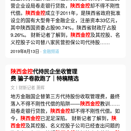
营企业设局卷走银行贷款，
陕西金控
却不得不刚性
代偿。
陕西金控
成立于2011年，是陕西省政府批准
设立的国有大型骨干金融企业，注册资本33亿元，
其中陕西国资委占股90.74%，陕西省财政厅占股
9.26%。 财新记者了解到，
陕西金控
及其控股、名
义控股子公司替八家民营担保公司代持股……
2019年8月13日 ·
金融频道
陕西金控
代持民企坐收管理
费 骗子卷款跑了｜特稿精选
文丨财新记者 萧辉
地方金融国企替第三方代持股份收取管理费，最终
落入不得不刚性代偿的陷阱——
陕西金控
教训……
局卷走银行贷款，
陕西金控
却不得不刚性代偿。如
今，
陕西金控
已泥足深陷。 财新记者了解到，
陕
西金控
及其控股、名义控股子公司已经查出问题的