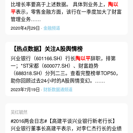
比增长率要高于上述数据。 具体到业务上，
陶以
平
表示，零售金融方面，该行在一季度加大了财富
管理业务……
2020年4月29日 ·
金融频道
【热点数据】关注A股舆情榜
兴业银行（601166.SH）行长
陶以平
辞职，排第
一；*ST宋都（600077.SH）、财富趋势
（688318.SH）分列二三。查看完整榜单TOP50，
助你回顾过去24小时的A股舆情变幻。……
2023年7月19日 ·
财新数据通频道
吴红毓然
#2016两会日志#【高建平谈兴业银行新老行长】
兴业银行董事长高建平表示，对李仁杰行长的业绩