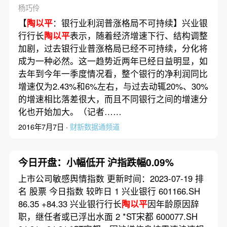
杨巧伶
【
陶以平
：银行业利润普涨格局不可持续】兴业银
行行长
陶以平
表示，随着经济增速下行、结构调整
加剧，过去银行业普涨格局已经不可持续，分化将
成为一种必然。这一趋势近两年已经日益明显，如
去年到今年一季度情况看，整个银行的净利润同比
增速仅为2.43%和6%左右，与过去动辄20%、30%
的增速相比落差很大，而且不同银行之间的增速分
化也开始加大。（记者……
2016年7月7日 ·
财新数据通频道
今日开盘：小幅低开 沪指跌幅0.09%
上市公司敏感舆情指数 更新时间：2023-07-19 排
名 股票 今日指数 较昨日 1 兴业银行 601166.SH
86.35 +84.33 兴业银行行长
陶以平
因年龄原因辞
职，继任者或已浮出水面 2 *ST宋都 600077.SH