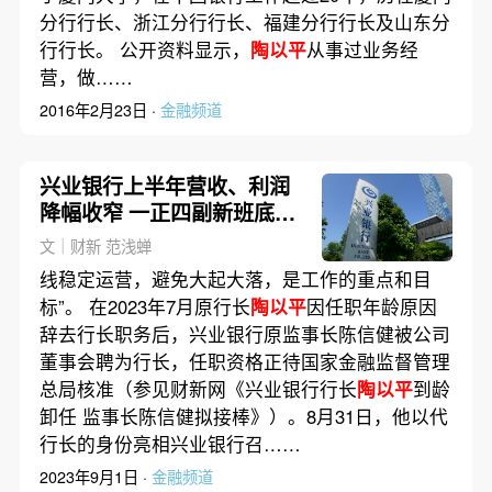
分行行长、浙江分行行长、福建分行行长及山东分
行行长。 公开资料显示，
陶以平
从事过业务经
营，做……
2016年2月23日 ·
金融频道
兴业银行上半年营收、利润
降幅收窄 一正四副新班底亮
相业绩会
文｜财新 范浅蝉
线稳定运营，避免大起大落，是工作的重点和目
标”。 在2023年7月原行长
陶以平
因任职年龄原因
辞去行长职务后，兴业银行原监事长陈信健被公司
董事会聘为行长，任职资格正待国家金融监督管理
总局核准（参见财新网《兴业银行行长
陶以平
到龄
卸任 监事长陈信健拟接棒》）。8月31日，他以代
行长的身份亮相兴业银行召……
2023年9月1日 ·
金融频道