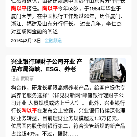
仁杰将退休，由福建籍原中国银行山东省分行行长
陶以平
接任。
陶以平
今年53岁，于1984年毕业于
厦门大学，在中国银行工作超过20年，历任厦门、
浙江、福建及山东分行行长。 过去几年，李仁杰
对互联网金融的阐述……
2016年3月18日 ·
金融频道
兴业银行理财子公司开业 产
品布局海峡、ESG、养老
记者 武晓蒙
构合作，研发长期限高端养老产品，给客户提供专
属养老服务选择”（详见财新网“邮储银行理财子公
司开业 人员规模或达上千人”）。 此外，兴业银行
行长
陶以平
在发布会上披露，兴业银行持续深化理
财业务转型，目前理财业务规模超过1.3万亿元，
位居国内股份制银行第二，符合资管新规的新产品
占比超40%。不过，据财……