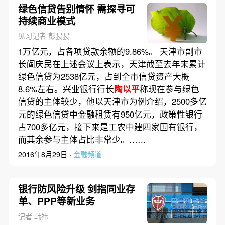
绿色信贷告别情怀 需探寻可
持续商业模式
见习记者 彭骎骎
1万亿元，占各项贷款余额的9.86%。 天津市副市
长阎庆民在上述会议上表示，天津截至去年末累计
绿色信贷为2538亿元，占到全市信贷资产大概
8.6%左右。兴业银行行长
陶以平
称现在参与绿色
信贷的主体较少，他以天津市为例介绍，2500多亿
元的绿色信贷中金融租赁有950亿元，政策性银行
占700多亿元，接下来是工农中建四家国有银行，
而其余参与主体占比非常少。……
2016年8月29日 ·
金融频道
银行防风险升级 剑指同业存
单、PPP等新业务
记者 韩祎