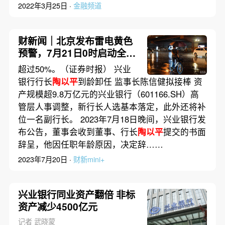
2022年3月25日 ·
金融频道
财新闻｜北京发布雷电黄色
预警，7月21日0时启动全市
防汛蓝色预警响应
超过50%。（证券时报） 兴业
银行行长
陶以平
到龄卸任 监事长陈信健拟接棒 资
产规模超9.8万亿元的兴业银行（601166.SH）高
管层人事调整，新行长人选基本落定，此外还将补
位一名副行长。 2023年7月18日晚间，兴业银行发
布公告，董事会收到董事、行长
陶以平
提交的书面
辞呈，他因任职年龄原因，决定辞……
2023年7月20日 ·
财新mini+
兴业银行同业资产翻倍 非标
资产减少4500亿元
记者 武晓蒙