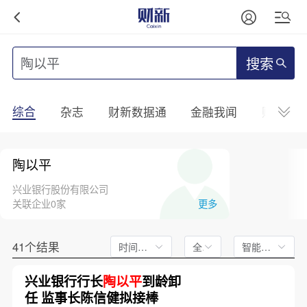
搜索
综合
杂志
财新数据通
金融我闻
财新mini
陶以平
兴业银行股份有限公司
关联企业0家
更多
41个结果
时间不限
全文
智能排序
兴业银行行长
陶以平
到龄卸
任 监事长陈信健拟接棒