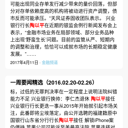
可能出现同业存单发行减少带来的量价回落，但部
分对存单依赖度高的机构将被动进行资产调整，债
市反而可能承压。”天风证券固收团队表示。 兴业
银行行长
陶以平
在近期的银监会例行新闻发布会上
表示，“金融市场业务在局部领域、部分业务品种
上出现‘野蛮生长’问题。目前的监管从严、短期内
的调整和治理，恰恰可以成就市场的长期稳定健康
发展。”……
2017年4月11日 ·
金融频道
一周要闻精选（2016.02.20-02.26）
标，过低的无罪判决率在一定程度上说明法院纠错
能力不足 兴业银行换帅：李仁杰退休
陶以平
接任
兴业银行行长更迭一事从2015年开始就引起市场关
注，此番即将尘埃落定，由公开选聘的福建籍原中
国银行山东省分行行长
陶以平
接任 解锁iPhone案
仍僵持 苹果公司可能诉至美最高法院 苹果选择对