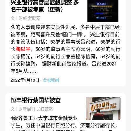
兴业银行高管层酝酿调整 多
名干部被考察（更新）
文｜财新 武晓蒙
久的人事调整迎来实质性进展，多名中层干部已经
被考察，距离晋升只差“临门一脚”。 兴业银行目前
的高管队伍包括：53岁的董事长吕家进，58岁的行
长
陶以平
，56岁的监事会主席蒋云明，60岁的副行
长陈锦光，54岁的副行长兼董秘陈信健，54岁的副
行长孙雄鹏。 据财新此前独家报道，吕家进2021
年5月从……
2022年1月18日 ·
金融我闻
恒丰银行蔡国华被查
文｜财新周刊 吴红毓然
4级齐鲁工业大学城市金融专业
学生，历任中国银行日照分行、济南分行副行长，