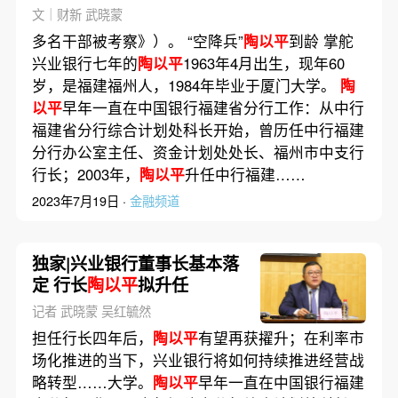
文｜财新 武晓蒙
多名干部被考察》）。 “空降兵”
陶以平
到龄 掌舵
兴业银行七年的
陶以平
1963年4月出生，现年60
岁，是福建福州人，1984年毕业于厦门大学。
陶
以平
早年一直在中国银行福建省分行工作：从中行
福建省分行综合计划处科长开始，曾历任中行福建
分行办公室主任、资金计划处处长、福州市中支行
行长；2003年，
陶以平
升任中行福建……
2023年7月19日 ·
金融频道
独家|兴业银行董事长基本落
定 行长
陶以平
拟升任
记者 武晓蒙 吴红毓然
担任行长四年后，
陶以平
有望再获擢升；在利率市
场化推进的当下，兴业银行将如何持续推进经营战
略转型……大学。
陶以平
早年一直在中国银行福建