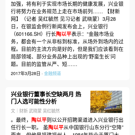
加强，将有利于实现市场长期的健康发展，兴业银
行将努力在业务规范上走在市场前列…… 【财新
网】（记者 吴红毓然 见习记者 武晓蒙）3月28
日，在银监会例行新闻发布会上，兴业银行
（601166.SH）行长
陶以平
表示：“金融市场业
务，都会有一个从非标到标准，从场外到场内的过
程。目前的主流方向是好的，但是我们应该看到在
局部领域、部分业务品种上出现的‘野蛮生长’问
题。目前的监管从严、短……
2017年3月28日 ·
金融频道
兴业银行董事长空缺两月 热
门人选可能性分析
文｜财新 武晓蒙 吴红毓然
。最终，
陶以平
则以公开招聘渠道进入兴业银行出
任行长一职。 虽
陶以平
从中国银行山东分行“空降”
而来，但他是福建福州人，1984年毕业于厦门大