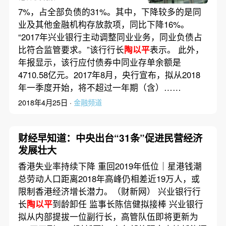
7%，占全部负债的31%。其中，下降较多的是同
业及其他金融机构存放款项，同比下降16%。
“2017年兴业银行主动调整同业业务，同业负债占
比符合监管要求。”该行行长
陶以平
表示。 此外，
年报显示，该行应付债券中同业存单余额是
4710.58亿元。2017年8月，央行宣布，拟从2018
年一季度开始，将不超过一年期（含）……
2018年4月25日 ·
金融频道
财经早知道：中央出台“31条”促进民营经济
发展壮大
香港失业率持续下降 重回2019年低位｜星港钱潮
总劳动人口距离2018年高峰仍相差近19万人，或
限制香港经济增长潜力。（财新网） 兴业银行行
长
陶以平
到龄卸任 监事长陈信健拟接棒 兴业银行
拟从内部提拔一位副行长，高管队伍即将更新为