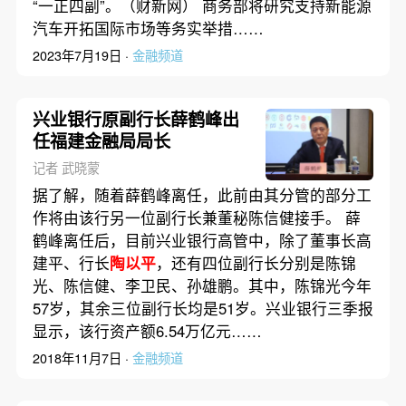
“一正四副”。（财新网） 商务部将研究支持新能源
汽车开拓国际市场等务实举措……
2023年7月19日 ·
金融频道
兴业银行原副行长薛鹤峰出
任福建金融局局长
记者 武晓蒙
据了解，随着薛鹤峰离任，此前由其分管的部分工
作将由该行另一位副行长兼董秘陈信健接手。 薛
鹤峰离任后，目前兴业银行高管中，除了董事长高
建平、行长
陶以平
，还有四位副行长分别是陈锦
光、陈信健、李卫民、孙雄鹏。其中，陈锦光今年
57岁，其余三位副行长均是51岁。兴业银行三季报
显示，该行资产额6.54万亿元……
2018年11月7日 ·
金融频道