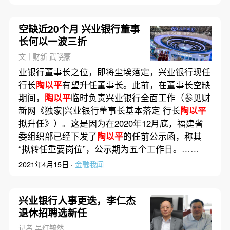
空缺近20个月 兴业银行董事
长何以一波三折
文｜财新 武晓蒙
业银行董事长之位，即将尘埃落定，兴业银行现任
行长
陶以平
有望升任董事长。此前，在董事长空缺
期间，
陶以平
临时负责兴业银行全面工作（参见财
新网《独家|兴业银行董事长基本落定 行长
陶以平
拟升任》）。这是因为在2020年12月底，福建省
委组织部已经下发了
陶以平
的任前公示函，称其
“拟转任重要岗位”，公示期为五个工作日。……
2021年4月15日 ·
金融我闻
兴业银行人事更迭，李仁杰
退休招聘选新任
记者 吴红毓然