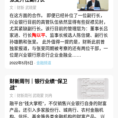
文｜财新 武晓蒙
在这方面的合作。 即便已经补位了一位副行长，
兴业银行目前的高管队伍依然显得有些捉襟见肘，
尤其紧缺副行长。该行目前的管理层为：董事长吕
家进、行长
陶以平
、监事长候选人陈信健、副行长
孙雄鹏和张旻。 此外值得一提的是，财新此前曾
独家报道，与张旻同期被考察的还有两位干部，一
位是兴业银行原总行企业金融业……
2022年5月5日 ·
金融频道
财新周刊｜银行业绩“保卫
战”
文｜财新周刊 武晓蒙 刘冉
融平台“钱大掌柜”，不仅销售兴业银行自身的财富
产品，还引入多家股份行、城商行、农村金融机
构、信托、基金等各类金融机构的财富产品。 兴