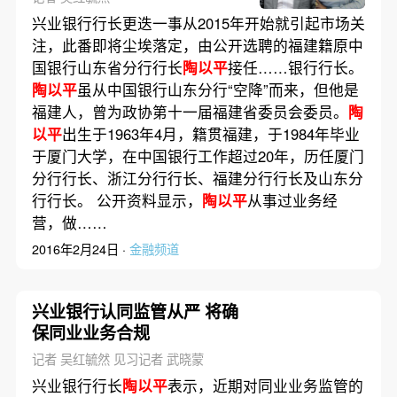
兴业银行行长更迭一事从2015年开始就引起市场关
注，此番即将尘埃落定，由公开选聘的福建籍原中
国银行山东省分行行长
陶以平
接任……银行行长。
陶以平
虽从中国银行山东分行“空降”而来，但他是
福建人，曾为政协第十一届福建省委员会委员。
陶
以平
出生于1963年4月，籍贯福建，于1984年毕业
于厦门大学，在中国银行工作超过20年，历任厦门
分行行长、浙江分行行长、福建分行行长及山东分
行行长。 公开资料显示，
陶以平
从事过业务经
营，做……
2016年2月24日 ·
金融频道
兴业银行认同监管从严 将确
保同业业务合规
记者 吴红毓然 见习记者 武晓蒙
兴业银行行长
陶以平
表示，近期对同业业务监管的