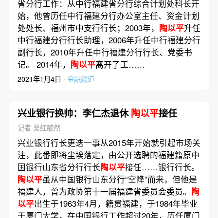
省分行工作：从中行福建省分行综合计划处科长开
始，他曾历任中行福建分行办公室主任、资金计划
处处长、福州市中支行行长；2003年，
陶以平
升任
中行福建分行行长助理，2006年升任中行福建分行
副行长，2010年升任中行福建分行行长、党委书
记。 2014年，
陶以平
离开了工……
2021年1月4日 ·
金融频道
兴业银行换帅：李仁杰退休
陶以平
接任
记者 吴红毓然
兴业银行行长更迭一事从2015年开始就引起市场关
注，此番即将尘埃落定，由公开选聘的福建籍原中
国银行山东省分行行长
陶以平
接任……银行行长。
陶以平
虽从中国银行山东分行“空降”而来，但他是
福建人，曾为政协第十一届福建省委员会委员。
陶
以平
出生于1963年4月，籍贯福建，于1984年毕业
于厦门大学，在中国银行工作超过20年，历任厦门