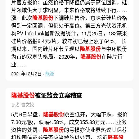
片官方报价；虽然价格下降但仍属于高位回调，硅
片领域供大于求明显，未来价格或将继续下行……
涨。此次
隆基股份
下调硅片售价，意味着硅片价格
得到一定回调，但仍处于高位。第三方光伏资讯机
构PV Info Link最新数据统计，11月25日，182毫米
硅片价格报6.4元/片，较年初已经上涨了64%。 长
期以来，国内硅片环节呈现以
隆基股份
与中环股份
为首的双寡头格局。2020年，
隆基股份
在硅片行
业……
2021年12月2日 ·
能源
隆基股份
被证监会立案稽查
记者 曹文姣
5月6日早盘，
隆基股份
跳空低开，大幅下跌，报价
7.30元/股，跌幅4.58%，成交355.83万元……业务
资格的处罚。
隆基股份
的亏损亦使业界热议其保荐
机构国信证券是否应当被施以处罚。 接近
隆基股