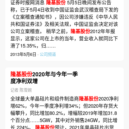
证券时报网消息
隆基股份
5月5日晚间发布公告
称，已于5月4日收到中国证监会武汉稽查局下发的
《立案稽查通知书》，因公司涉嫌违反《中华人民
共和国证券法》及相关法规，中国证监会决定对该
公司立案稽查。 稍早之前，
隆基股份
2012年年报
显示，这家公司在上市的当年，营业收入就同比下
滑了15.35%，归……
2013年5月6日 ·
公司频道
隆基股份
2020年与今年一季
度净利双增
记者 陈雪婉
全球最大单晶硅片和组件制造商
隆基股份
2020净利
增62%，今年一季度净利增34%；但2020年存货大
幅攀升，同比增加80.2%，增幅较2019年增加31.8
个百分点……5GW，其中对外销售24GW，同比增
长 224%。
隆基股份
预计，2021年单晶硅片出货