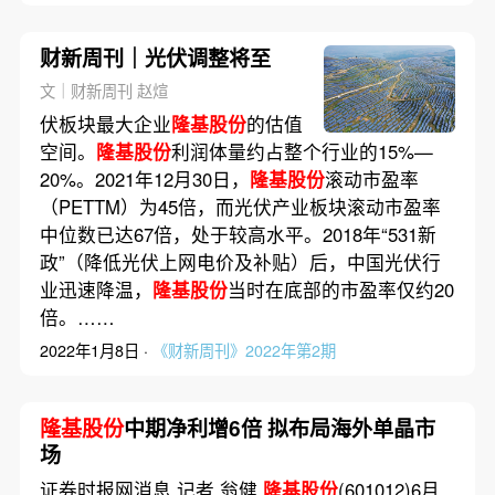
财新周刊｜光伏调整将至
文｜财新周刊 赵煊
伏板块最大企业
隆基股份
的估值
空间。
隆基股份
利润体量约占整个行业的15%—
20%。2021年12月30日，
隆基股份
滚动市盈率
（PETTM）为45倍，而光伏产业板块滚动市盈率
中位数已达67倍，处于较高水平。2018年“531新
政”（降低光伏上网电价及补贴）后，中国光伏行
业迅速降温，
隆基股份
当时在底部的市盈率仅约20
倍。……
2022年1月8日 ·
《财新周刊》2022年第2期
隆基股份
中期净利增6倍 拟布局海外单晶市
场
证券时报网消息 记者 翁健
隆基股份
(601012)6月