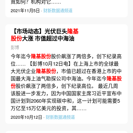
竟如何？机构对它……
2021年11月5日 ·
财新数据通频道
【市场动态】光伏巨头
隆基
股份
大涨 市值超过中海油
彭博
今年迄今
隆基股份
股价飙涨了两倍多，创下纪录高
位…… 【彭博10月12日电】在上海上市的全球最
大光伏企业
隆基股份
，市值已超过在香港上市的中
国最大海上油气勘探公司中海油。今年迄今
隆基股
份
股价飙涨了两倍多，创下纪录高位。 最近几周
该股进一步发力，因为中国国家主席习近平宣布中
国计划到2060年实现碳中和，这一计划可能需要5
万亿至15万亿美元的投资，其……
2020年10月12日 ·
财新数据通频道