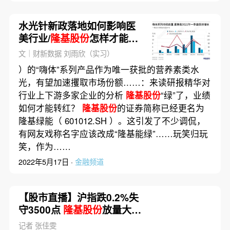
水光针新政落地如何影响医
美行业/
隆基股份
怎样才能
“由绿转红”｜数据精华
文｜财新数据 刘雨欣（实习）
）的“嗨体”系列产品作为唯一获批的营养素类水
光，有望加速攫取市场份额……：来读研报精华对
行业上下游多家企业的分析
隆基股份
“绿”了，业绩
如何才能转红？
隆基股份
的证券简称已经更名为
隆基绿能（ 601012.SH ）。这引发了不少调侃，
有网友戏称名字应该改成“隆基能绿”……玩笑归玩
笑，作为……
2022年5月17日 ·
金融频道
【股市直播】沪指跌0.2%失
守3500点
隆基股份
放量大跌
近9%
记者 张佳雯