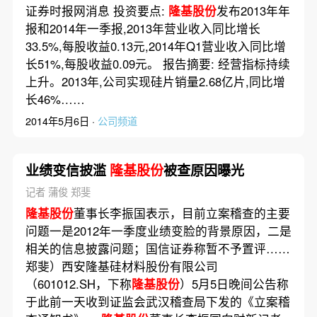
证券时报网消息 投资要点:
隆基股份
发布2013年年
报和2014年一季报,2013年营业收入同比增长
33.5%,每股收益0.13元,2014年Q1营业收入同比增
长51%,每股收益0.09元。 报告摘要: 经营指标持续
上升。2013年,公司实现硅片销量2.68亿片,同比增
长46%……
2014年5月6日 ·
公司频道
业绩变信披滥
隆基股份
被查原因曝光
记者 蒲俊 郑斐
隆基股份
董事长李振国表示，目前立案稽查的主要
问题一是2012年一季度业绩变脸的背景原因，二是
相关的信息披露问题；国信证券称暂不予置评……
郑斐）西安隆基硅材料股份有限公司
（601012.SH，下称
隆基股份
）5月5日晚间公告称
于此前一天收到证监会武汉稽查局下发的《立案稽