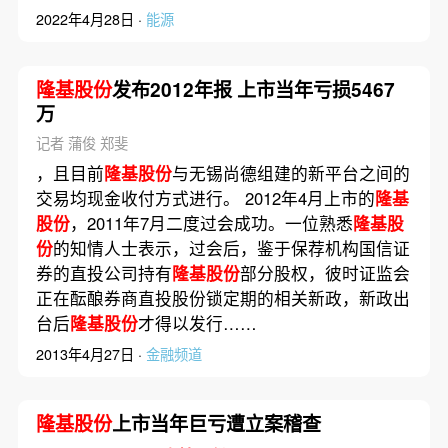
2022年4月28日 ·
能源
隆基股份
发布2012年报 上市当年亏损5467
万
记者 蒲俊 郑斐
，且目前
隆基股份
与无锡尚德组建的新平台之间的
交易均现金收付方式进行。 2012年4月上市的
隆基
股份
，2011年7月二度过会成功。一位熟悉
隆基股
份
的知情人士表示，过会后，鉴于保荐机构国信证
券的直投公司持有
隆基股份
部分股权，彼时证监会
正在酝酿券商直投股份锁定期的相关新政，新政出
台后
隆基股份
才得以发行……
2013年4月27日 ·
金融频道
隆基股份
上市当年巨亏遭立案稽查