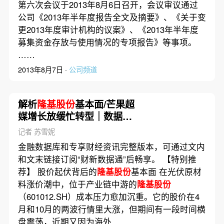
第六次会议于2013年8月6日召开，会议审议通过
公司《2013年半年度报告全文及摘要》、《关于变
更2013年度审计机构的议案》、《2013年半年度
募集资金存放与使用情况的专项报告》等事项。
……
2013年8月7日 ·
公司频道
解析
隆基股份
基本面/芒果超
媒增长放缓忙转型｜数据精
华
记者 苏雪妮
金融数据库和专享财经资讯完整版本，可通过文内
和文末链接订阅“财新数据通”后畅享。 【特别推
荐】 股价起伏背后的
隆基股份
基本面 在光伏原材
料涨价潮中，位于产业链中游的
隆基股份
（601012.SH）成本压力愈加沉重。它的股价在4
月和10月的两波行情里大涨，但期间有一段时间横
盘震荡，近期又因为海外……