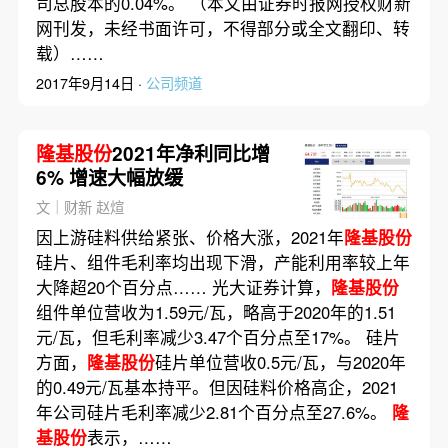
司总股本的0.04%。 （本文由证券时报网授权财新
网刊发，未经书面许可，不得部分或全文翻印、转
载）……
2017年9月14日 ·
公司频道
隆基股份
2021年净利同比增
6% 增速大幅放缓
文｜财新 赵煊
因上游硅料供给紧张、价格大涨，2021年
隆基股份
硅片、组件毛利率均出现下滑，产能利用率较上年
大降超20个百分点…… 光大证券计算，
隆基股份
组件单位营收为1.59元/瓦，略高于2020年的1.51
元/瓦，但毛利率减少3.47个百分点至17%。 硅片
方面，
隆基股份
硅片单位营收0.5元/瓦，与2020年
的0.49元/瓦基本持平。但因硅料价格高企，2021
年公司硅片毛利率减少2.81个百分点至27.6%。
隆
基股份
表示，……