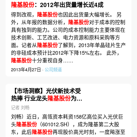
隆基股份
：2012年出货量增长近4成
得到改观，
隆基股份
也因此出货量大幅增长。 另
外，从年报的数据分析，
隆基股份
对于成本的控制
具有独到的能力。公司的成本控制能力主要体现在
技术创新、工艺改进、电力资源和原料采购等方
面。记者从
隆基股份
了解到，2013年单晶硅片生产
的非硅成本预计比2012年下降15%左右。 此外，
隆基股份
十分重视自身……
2013年4月27日 ·
公司频道
【市场洞察】光伏新技术受
热捧 行业龙头
隆基股份
为何
按兵不动？
记者 刘畅
刘畅）近日，高瓴资本耗资158亿高位买入光伏巨
头
隆基股份
（601012.SH），成为隆基第二大股
东，此后
隆基股份
再现股价高光时刻，一度飚涨至