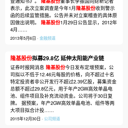
查通知书》。
隆基股份
董事长李振国向财新记者
表示，此次立案调查是今年1月
隆基股份
收到警示
函的后续监管措施。公告并未对立案稽查的具体原
因做出说明。
隆基股份
1月29日公告显示，2012年
4月……
2013年5月6日 ·
金融频道
隆基股份
拟募29.8亿 延伸太阳能产业链
证券时报网消息
隆基股份
今日发布定增预案，公
司拟以不低于12.46元每股的价格，向不超过十名
特定投资者非公开发行不超过2.39亿股，募集资金
总额不超过29.8亿元，用于年产2GW高效单晶电
池、组件项目及补充流动资金。公司将于30日复
牌。 据预案，年产2GW高效单晶电池、组件等两
大项目拟合计投……
2015年12月30日 ·
公司频道