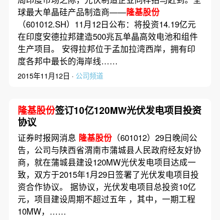
球最大单晶硅产品制造商——
隆基股份
（601012.SH）11月12日公布：将投资14.19亿元
在印度安德拉邦建造500兆瓦单晶高效电池和组件
生产项目。 安得拉邦位于孟加拉湾西岸，拥有印
度各邦中最长的海岸线……
2015年11月12日 ·
公司频道
隆基股份
签订10亿120MW光伏发电项目投资
协议
证券时报网消息
隆基股份
（601012）29日晚间公
告，公司与陕西省渭南市蒲城县人民政府经友好协
商，就在蒲城县建设120MW光伏发电项目达成一
致，双方于2015年1月29日签署了光伏发电项目投
资合作协议。 据协议，光伏发电项目总投资10亿
元，项目建设周期不超过五年 ，其中，一期工程
10MW，……