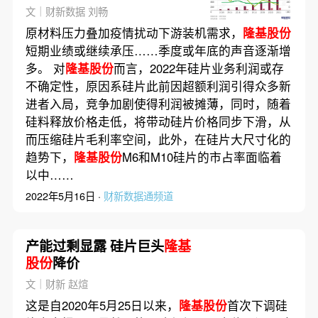
势？
文｜财新数据 刘畅
原材料压力叠加疫情扰动下游装机需求，
隆基股份
短期业绩或继续承压……季度或年底的声音逐渐增
多。 对
隆基股份
而言，2022年硅片业务利润或存
不确定性，原因系硅片此前因超额利润引得众多新
进者入局，竞争加剧使得利润被摊薄，同时，随着
硅料释放价格走低，将带动硅片价格同步下滑，从
而压缩硅片毛利率空间，此外，在硅片大尺寸化的
趋势下，
隆基股份
M6和M10硅片的市占率面临着
以中……
2022年5月16日 ·
财新数据通频道
产能过剩显露 硅片巨头
隆基
股份
降价
文｜财新 赵煊
这是自2020年5月25日以来，
隆基股份
首次下调硅