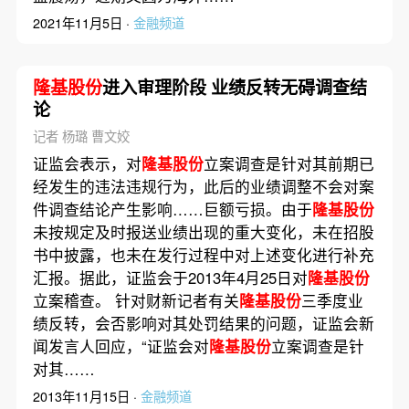
2021年11月5日 ·
金融频道
隆基股份
进入审理阶段 业绩反转无碍调查结
论
记者 杨璐 曹文姣
证监会表示，对
隆基股份
立案调查是针对其前期已
经发生的违法违规行为，此后的业绩调整不会对案
件调查结论产生影响……巨额亏损。由于
隆基股份
未按规定及时报送业绩出现的重大变化，未在招股
书中披露，也未在发行过程中对上述变化进行补充
汇报。据此，证监会于2013年4月25日对
隆基股份
立案稽查。 针对财新记者有关
隆基股份
三季度业
绩反转，会否影响对其处罚结果的问题，证监会新
闻发言人回应，“证监会对
隆基股份
立案调查是针
对其……
2013年11月15日 ·
金融频道