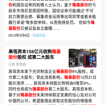
份
和国信证券的知情人士认为，鉴于
隆基股份
的亏
损系市场巨变原因所致，国信证券可能通过“不可
抗力致使业绩、募集资金运用等出现异常或者未能
履行承诺”等条款申辩，从而免除处罚。 但如今
隆
基股份
又被证监会立案稽……
2013年5月6日 ·
金融频道
高瓴资本158亿元收购
隆基
股份
股权 成第二大股东
记者 陈雪婉
高瓴资本拿下光伏制造企业
隆基股份
6%股权，成
为第二大股东；受此消息影响，
隆基股份
12月21日
股价涨停…… 高瓴资本持股比例将由0增至6%，
同时也将成为
隆基股份
第二大股东。高瓴资本称，
基于对
隆基股份
未来持续稳定发展的信心及对公司
价值的认可，希望能借此获取这些股份的增值收