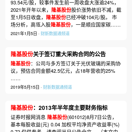
93.54元/股，较事件发生前一周收盘大涨逾24%，
2021年开年以来，
隆基股份
股价涨势依旧不减，截
至1月5日收盘，
隆基股份
已经冲破104元/股。 市
场分析，高瓴入股
隆基股份
，一是顺应国家碳……
2021年1月5日 ·
财新数据通频道
隆基股份
关于签订重大采购合同的公告
隆基股份
：公司与多方签订关于光伏玻璃的采购协
议，预估合同金额42.5亿元，占18年营收的25%
……
2019年5月15日 ·
财新数据通频道
隆基股份
：2013年半年度主要财务指标
证券时报网消息
隆基股份
(601012)8月7日公告，
基本每股收益(元) 0.04 加权平均净资产收益率(%)
0.72 仅供参考，请查阅当日公告全文。 （本文由