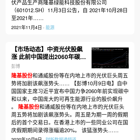
伏产品生产商隆基绿能科技股份有限公司
（601012.SH）11月3日公告，自 2021年10月28日
至2021年……
2021年11月4日 ·
能源
【市场动态】中资光伏股飙
涨 此前中国提出2060年碳中
和承诺
彭博
隆基股份
和通威股份等在内地上市的光伏巨头周五
势将加剧该飙涨势头…… 【彭博10月9日电】自中
国国家主席习近平宣布中国力争2060年前实现碳中
和以来，中国庞大的可再生能源行业的股价飙升
。
隆基股份
和通威股份等在内地上市的光伏巨头
周五势将加剧该飙涨势头。周五是为期一周的假期
后的首个交易日。在香港上市的一些同业公司在国
庆假期期间录得涨幅逾20%。 该猛涨势头……
2020年10月9日 ·
财新数据通频道