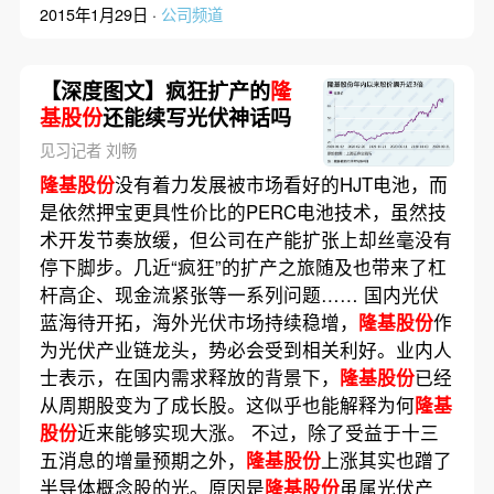
2015年1月29日 ·
公司频道
【深度图文】疯狂扩产的
隆
基股份
还能续写光伏神话吗
见习记者 刘畅
隆基股份
没有着力发展被市场看好的HJT电池，而
是依然押宝更具性价比的PERC电池技术，虽然技
术开发节奏放缓，但公司在产能扩张上却丝毫没有
停下脚步。几近“疯狂”的扩产之旅随及也带来了杠
杆高企、现金流紧张等一系列问题…… 国内光伏
蓝海待开拓，海外光伏市场持续稳增，
隆基股份
作
为光伏产业链龙头，势必会受到相关利好。业内人
士表示，在国内需求释放的背景下，
隆基股份
已经
从周期股变为了成长股。这似乎也能解释为何
隆基
股份
近来能够实现大涨。 不过，除了受益于十三
五消息的增量预期之外，
隆基股份
上涨其实也蹭了
半导体概念股的光。原因是
隆基股份
虽属光伏产