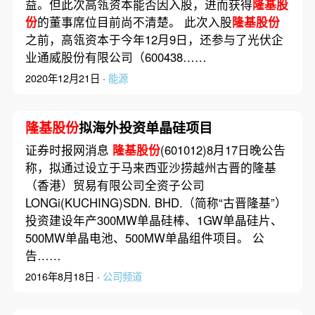
益。但此次高瓴资本能否因入股，进而获得
隆基股
份
的董事席位目前尚不清楚。 此次入股
隆基股份
之前，高瓴资本于今年12月9日，还参与了光伏企
业通威股份有限公司（600438……
2020年12月21日 ·
能源
隆基股份
拟海外投资单晶硅项目
证券时报网消息
隆基股份
(601012)8月17日晚公告
称，拟通过设立于马来西亚沙捞越州古晋的隆基
（香港）贸易有限公司全资子公司
LONGi(KUCHING)SDN. BHD.（简称“古晋隆基”）
投资建设年产300MW单晶硅棒、1GW单晶硅片、
500MW单晶电池、500MW单晶组件项目。 公
告……
2016年8月18日 ·
公司频道