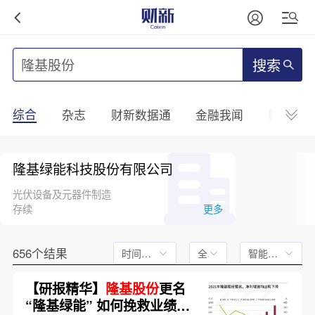
搜索
综合
杂志
财新数据通
金融我闻
财新mini
隆基绿能科技股份有限公司
光伏设备及元器件制造
存续
更多
656个结果
时间不限
全文
智能排序
【研报精华】
隆基股份
更名
“隆基绿能” 如何挽救业绩颓