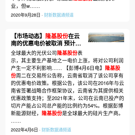
业，但w……
2020年9月28日 ·
财新数据通频道
【市场动态】
隆基股份
在云
南的优惠电价被取消 预计利
润将受到影响
全球最大的光伏公司
隆基股份
表
示，其主要生产基地之一电价上涨，将对公司利润
产生一定不利影响…… 【彭博4月6日电】
隆基股
份
周二在交易所公告称，云南省取消了该公司享有
的优惠电价政策。根据公告，该公司在2016年与云
南省签署战略合作框架协议，云南省为其提供相关
优惠政策支持；至2021年末，公司在云南已投产的
切片产能占公司总产能的比例约为54%。根据彭博
新能源财经，
隆基股份
是全球最大的硅片生产商。
……
2022年4月6日 ·
财新数据通频道