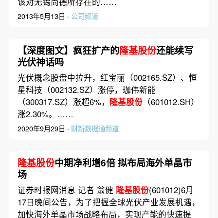
该对无锡尚德所存在的……
2013年5月13日 ·
公司频道
【深度图文】疯狂扩产的
隆基股份
还能续写
光伏神话吗
光伏概念股盘中拉升，红宝丽（002165.SZ）、恒
星科技（002132.SZ）涨停，珈伟新能
（300317.SZ）涨超6%，
隆基股份
（601012.SH）
涨2.30%。……
2020年9月29日 ·
财新数据通频道
隆基股份
中期净利增6倍 拟布局海外单晶市
场
证券时报网消息 记者 翁健
隆基股份
(601012)6月
17日晚间公告，为了把握全球光伏产业发展机遇，
加快海外单晶市场战略布局，实现产能的快速提