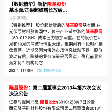
【数据精华】解析
隆基股份
基本面/芒果超媒增长放缓忙
转型
记者 苏雪妮
【特别推荐】 股价起伏背后的
隆基股份
基本面 在
光伏原材料涨价潮中，位于产业链中游的
隆基股份
（601012.SH）成本压力愈加沉重。它的股价在4
月和10月的两波行情里大涨，但期间有一段时间横
盘震荡，近期又因为海外市场消息扰动下跌。股价
波动背后，隆基的业务决策是否靠谱，盈利前景究
竟如何？机构对它……
2021年11月5日 ·
财新数据通频道
隆基股份
：第二届董事会2013年第六次会议
决议公告
证券时报网消息
隆基股份
(601012)8月7日公告，
西安隆基硅材料股份有限公司第二届董事会2013年