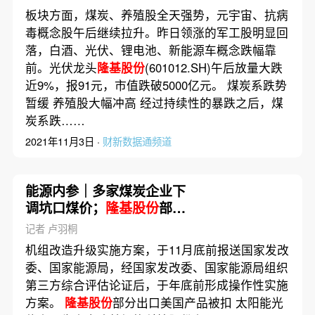
板块方面，煤炭、养殖股全天强势，元宇宙、抗病
毒概念股午后继续拉升。昨日领涨的军工股明显回
落，白酒、光伏、锂电池、新能源车概念跌幅靠
前。光伏龙头
隆基股份
(601012.SH)午后放量大跌
近9%，报91元，市值跌破5000亿元。 煤炭系跌势
暂缓 养殖股大幅冲高 经过持续性的暴跌之后，煤
炭系跌……
2021年11月3日 ·
财新数据通频道
能源内参｜多家煤炭企业下
调坑口煤价；
隆基股份
部分
出口美国产品被扣
记者 卢羽桐
机组改造升级实施方案，于11月底前报送国家发改
委、国家能源局，经国家发改委、国家能源局组织
第三方综合评估论证后，于年底前形成操作性实施
方案。
隆基股份
部分出口美国产品被扣 太阳能光