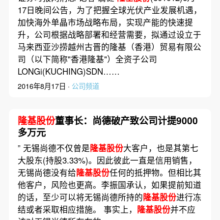
17日晚间公告，为了把握全球光伏产业发展机遇，
加快海外单晶市场战略布局，实现产能的快速提
升，公司根据战略部署和经营需要，拟通过设立于
马来西亚沙捞越州古晋的隆基（香港）贸易有限公
司（以下简称"香港隆基"）全资子公司
LONGi(KUCHING)SDN……
2016年8月17日 ·
公司频道
隆基股份
董事长：尚德破产致公司计提9000
多万元
” 无锡尚德不仅曾是
隆基股份
大客户，也是其第七
大股东(持股3.33%)。因此彼此一直是信用销售，
无锡尚德没有给
隆基股份
任何的抵押物。但相比其
他客户，风险也更高。李振国承认，如果提前知道
的话，至少可以将无锡尚德所持的
隆基股份
进行冻
结或者采取相应措施。 事实上，
隆基股份
并不应