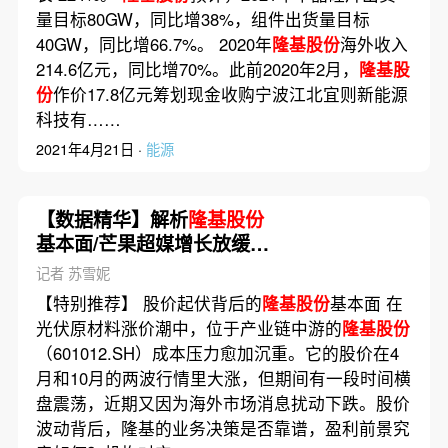
量目标80GW，同比增38%，组件出货量目标
40GW，同比增66.7%。 2020年
隆基股份
海外收入
214.6亿元，同比增70%。此前2020年2月，
隆基股
份
作价17.8亿元筹划现金收购宁波江北宜则新能源
科技有……
2021年4月21日 ·
能源
【数据精华】解析
隆基股份
基本面/芒果超媒增长放缓忙
转型
记者 苏雪妮
【特别推荐】 股价起伏背后的
隆基股份
基本面 在
光伏原材料涨价潮中，位于产业链中游的
隆基股份
（601012.SH）成本压力愈加沉重。它的股价在4
月和10月的两波行情里大涨，但期间有一段时间横
盘震荡，近期又因为海外市场消息扰动下跌。股价
波动背后，隆基的业务决策是否靠谱，盈利前景究