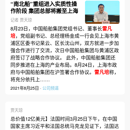
“南北船”重组进入实质性操
作阶段 集团总部将搬至上海
记者 贾天琼
8月23日，中国船舶集团党组书记、董事长
雷凡
培
，党组副书记、总经理杨金成一行会见上海市黄
浦区区委书记杲云、区长沈山州，双方就进一步加
强合作进行了交流，次日中国船舶集团与黄浦区政
府签订了战略合作协议。 此外，中国船舶集团还
同步推进在上海的产业布局。8月24日，上海市政
府与中国船舶集团在沪签署合作协议。
雷凡培
称，
将充分依托上……
2021年8月25日 ·
公司频道
贾天琼
总价值12亿美元】法国时间3月25日下午，在中国
国家主席习近平和法国总统马克龙见证下，法国达