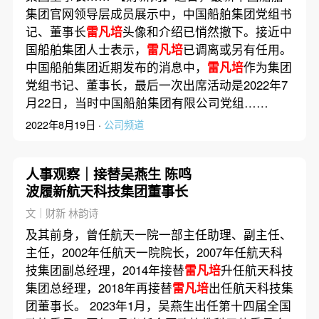
集团官网领导层成员展示中，中国船舶集团党组书
记、董事长
雷凡培
头像和介绍已悄然撤下。接近中
国船舶集团人士表示，
雷凡培
已调离或另有任用。
中国船舶集团近期发布的消息中，
雷凡培
作为集团
党组书记、董事长，最后一次出席活动是2022年7
月22日，当时中国船舶集团有限公司党组……
2022年8月19日 ·
公司频道
人事观察｜接替吴燕生 陈鸣
波履新航天科技集团董事长
文｜财新 林韵诗
及其前身，曾任航天一院一部主任助理、副主任、
主任，2002年任航天一院院长，2007年任航天科
技集团副总经理，2014年接替
雷凡培
升任航天科技
集团总经理，2018年再接替
雷凡培
出任航天科技集
团董事长。 2023年1月，吴燕生出任第十四届全国