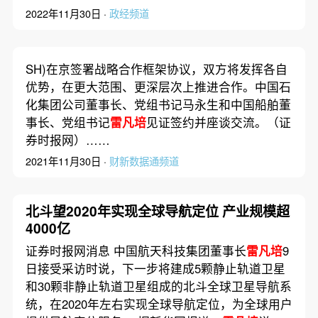
2022年11月30日 ·
政经频道
SH)在京签署战略合作框架协议，双方将发挥各自
优势，在更大范围、更深层次上推进合作。中国石
化集团公司董事长、党组书记马永生和中国船舶董
事长、党组书记
雷凡培
见证签约并座谈交流。（证
券时报网）……
2021年11月30日 ·
财新数据通频道
北斗望2020年实现全球导航定位 产业规模超
4000亿
证券时报网消息 中国航天科技集团董事长
雷凡培
9
日接受采访时说，下一步将建成5颗静止轨道卫星
和30颗非静止轨道卫星组成的北斗全球卫星导航系
统，在2020年左右实现全球导航定位，为全球用户