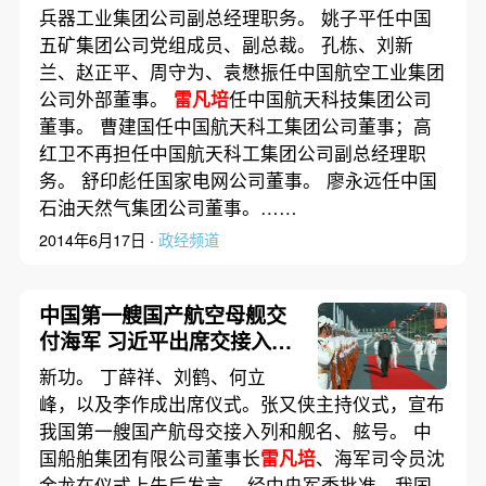
兵器工业集团公司副总经理职务。 姚子平任中国
五矿集团公司党组成员、副总裁。 孔栋、刘新
兰、赵正平、周守为、袁懋振任中国航空工业集团
公司外部董事。
雷凡培
任中国航天科技集团公司
董事。 曹建国任中国航天科工集团公司董事；高
红卫不再担任中国航天科工集团公司副总经理职
务。 舒印彪任国家电网公司董事。 廖永远任中国
石油天然气集团公司董事。……
2014年6月17日 ·
政经频道
中国第一艘国产航空母舰交
付海军 习近平出席交接入列
仪式
新功。 丁薛祥、刘鹤、何立
峰，以及李作成出席仪式。张又侠主持仪式，宣布
我国第一艘国产航母交接入列和舰名、舷号。 中
国船舶集团有限公司董事长
雷凡培
、海军司令员沈
金龙在仪式上先后发言。 经中央军委批准，我国