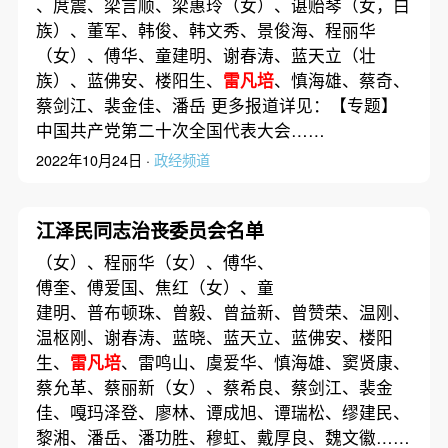
、庹震、梁言顺、梁惠玲（女）、谌贻琴（女，白
族）、董军、韩俊、韩文秀、景俊海、程丽华
（女）、傅华、童建明、谢春涛、蓝天立（壮
族）、蓝佛安、楼阳生、
雷凡培
、慎海雄、蔡奇、
蔡剑江、裴金佳、潘岳 更多报道详见：【专题】
中国共产党第二十次全国代表大会……
2022年10月24日 ·
政经频道
江泽民同志治丧委员会名单
（女）、程丽华（女）、傅华、
傅奎、傅爱国、焦红（女）、童
建明、普布顿珠、曾毅、曾益新、曾赞荣、温刚、
温枢刚、谢春涛、蓝晓、蓝天立、蓝佛安、楼阳
生、
雷凡培
、雷鸣山、虞爱华、慎海雄、窦贤康、
蔡允革、蔡丽新（女）、蔡希良、蔡剑江、裴金
佳、嘎玛泽登、廖林、谭成旭、谭瑞松、缪建民、
黎湘、潘岳、潘功胜、穆虹、戴厚良、魏文徽……