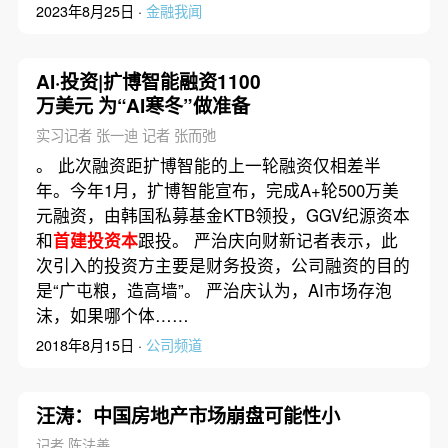
2023年8月25日 ·
金融我闻
AI·投资|扩博智能融资1100
万美元 为“AI寒冬”做准备
实习记者 张一迪 记者 张而弛
。 此次融资距扩博智能的上一轮融资仅相差半
年。今年1月，扩博智能宣布，完成A+轮500万美
元融资，由韩国私募基金KTB领投，GGV纪源资本
和
首建投资本
跟投。 严治庆向财新记者表示，此
次引入的投资方主要是财务投资，公司融资的目的
是“广屯粮，造高墙”。 严治庆认为，AI市场存泡
沫，如果哪个体……
2018年8月15日 ·
公司频道
汪涛：中国房地产市场崩盘可能性小
记者 陈法善