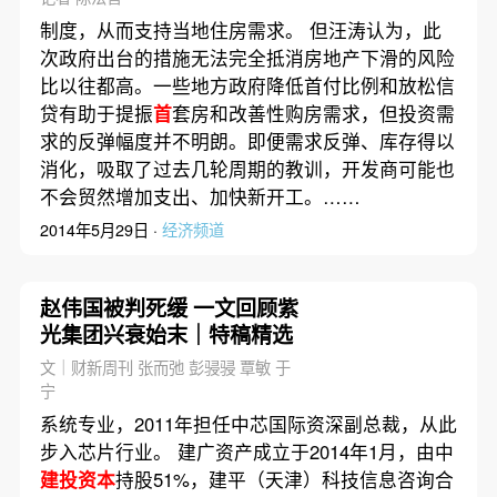
制度，从而支持当地住房需求。 但汪涛认为，此
次政府出台的措施无法完全抵消房地产下滑的风险
比以往都高。一些地方政府降低首付比例和放松信
贷有助于提振
首
套房和改善性购房需求，但投资需
求的反弹幅度并不明朗。即便需求反弹、库存得以
消化，吸取了过去几轮周期的教训，开发商可能也
不会贸然增加支出、加快新开工。……
2014年5月29日 ·
经济频道
赵伟国被判死缓 一文回顾紫
光集团兴衰始末｜特稿精选
文｜财新周刊 张而弛 彭骎骎 覃敏 于
宁
系统专业，2011年担任中芯国际资深副总裁，从此
步入芯片行业。 建广资产成立于2014年1月，由中
建投资本
持股51%，建平（天津）科技信息咨询合