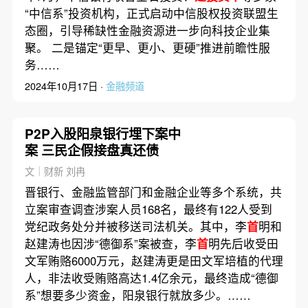
“中信系”投资机构，正式启动中信股权投资联盟生
态圈，引导稀缺性金融资源进一步向科技企业集
聚。 二是锚定“更早、更小、更硬”推进前瞻性服
务……
2024年10月17日 ·
金融频道
P2P入股阳泉银行埋下案中
案 三民企假接盘真还债
文｜财新 刘冉
晋银行、金融监管部门和金融企业等多个系统，共
立案审查调查涉案人员168名，最终有122人受到
党纪政务处分并被移送司法机关。其中，李
首
明和
赵建涛也因涉“德御系”案被查，李
首
明先后收受田
文军贿赂6000万元，赵建涛更是田文军培植的代理
人，非法收受贿赂高达1.4亿余元，最终造成“德御
系”想要多少资金，阳泉银行就放多少。……