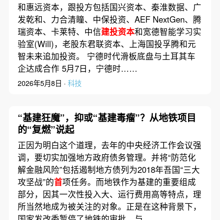
滑板底盘与土耳其车企达成
和惠远资本，跟投方包括国兴资本、秦淮数据、广
合作
发乾和、力合清瞳、中保投资、AEF NextGen、腾
瑞资本、卡莱特、中信
建投资本
和宽德智能学习实
验室(Will)，老股东君联资本、上海国投孚腾和元
智未来追加投资。 宁德时代滑板底盘与土耳其车
企达成合作 5月7日，宁德时……
2026年5月8日 ·
科技
“基建狂魔”，抑或“基建毒瘤”？从地铁项目
的“复燃”说起
正因为明白这个道理，去年的中央经济工作会议强
调，要切实加强地方政府债务管理。并将“防范化
解金融风险”包括遏制地方债列为2018年吾国“三大
攻坚战”的
首
项任务。而地铁作为基建的重要组成
部分，因其一次性投入大、运行费用高等特点，理
所当然地成为被关注的对象。正是在这种背景下，
国家发改委暂停了地铁的审批。与……