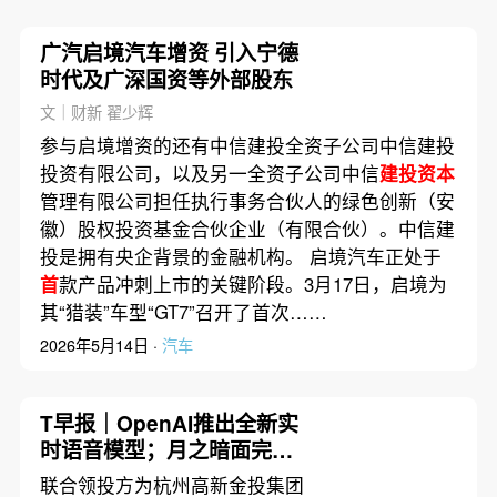
广汽启境汽车增资 引入宁德
时代及广深国资等外部股东
文｜财新 翟少辉
参与启境增资的还有中信建投全资子公司中信建投
投资有限公司，以及另一全资子公司中信
建投资本
管理有限公司担任执行事务合伙人的绿色创新（安
徽）股权投资基金合伙企业（有限合伙）。中信建
投是拥有央企背景的金融机构。 启境汽车正处于
首
款产品冲刺上市的关键阶段。3月17日，启境为
其“猎装”车型“GT7”召开了首次……
2026年5月14日 ·
汽车
T早报｜OpenAI推出全新实
时语音模型；月之暗面完成
20亿美元新融资；宁德时代
联合领投方为杭州高新金投集团