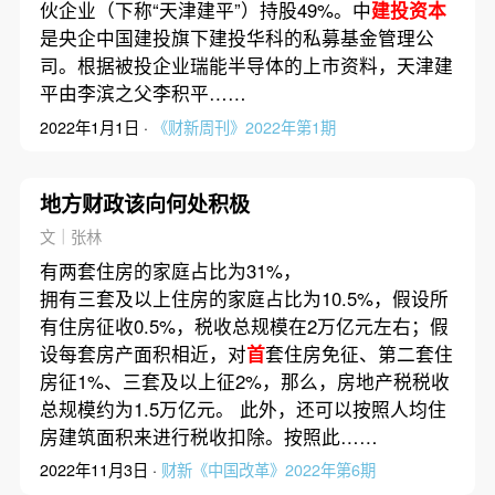
伙企业（下称“天津建平”）持股49%。中
建投资本
是央企中国建投旗下建投华科的私募基金管理公
司。根据被投企业瑞能半导体的上市资料，天津建
平由李滨之父李积平……
2022年1月1日 ·
《财新周刊》2022年第1期
地方财政该向何处积极
文｜张林
有两套住房的家庭占比为31%，
拥有三套及以上住房的家庭占比为10.5%，假设所
有住房征收0.5%，税收总规模在2万亿元左右；假
设每套房产面积相近，对
首
套住房免征、第二套住
房征1%、三套及以上征2%，那么，房地产税税收
总规模约为1.5万亿元。 此外，还可以按照人均住
房建筑面积来进行税收扣除。按照此……
2022年11月3日 ·
财新《中国改革》2022年第6期