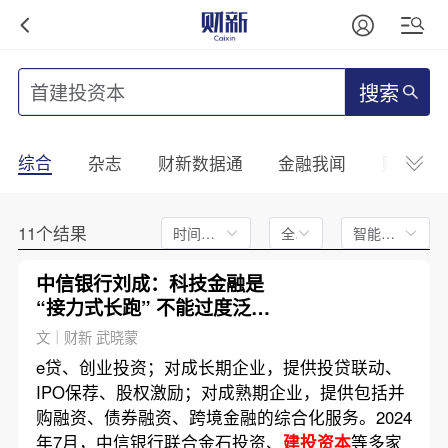
搜索
综合
杂志
财新数据通
金融我闻
财新mini
11个结果
时间不限
全文
智能排序
中信银行刘成：科技金融是
“接力式长跑” 不能过度泛
化、散失聚焦
文｜财新 武晓蒙
e贷、创业投资；对成长期企业，提供投贷联动、
IPO保荐、股权激励；对成熟期企业，提供包括并
购融资、债券融资、跨境金融的综合化服务。2024
年7月，中信银行联合金石投资、
建投资本
等多家