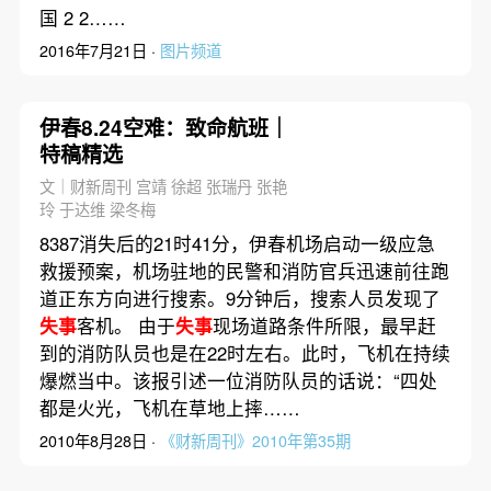
国 2 2……
2016年7月21日 ·
图片频道
伊春8.24空难：致命航班｜
特稿精选
文｜财新周刊 宫靖 徐超 张瑞丹 张艳
玲 于达维 梁冬梅
8387消失后的21时41分，伊春机场启动一级应急
救援预案，机场驻地的民警和消防官兵迅速前往跑
道正东方向进行搜索。9分钟后，搜索人员发现了
失事
客机。 由于
失事
现场道路条件所限，最早赶
到的消防队员也是在22时左右。此时，飞机在持续
爆燃当中。该报引述一位消防队员的话说：“四处
都是火光，飞机在草地上摔……
2010年8月28日 ·
《财新周刊》2010年第35期