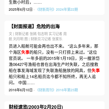
生数小时后，……
2025年6月12日 ·
《财新周刊》2024年第22期
【封面报道】危险的出海
文 | 财新记者 张嫣 包志明 实习记者 周
航 刘月明 图 | 财新见习记者 张家乐
员进入船舱可能会再也出不来。 “这么多年来，那
个海区
失事
的船只，没有一只打捞上来过。”这位
官员说。 一年多前的2015年1月19日，另一艘浙岱
渔06427号渔船也曾在出海生产时失联，之后搜救
船在事发海域发现了失联渔船施放的网具，但
失事
船只和船上14名船员迄今都不知所终，再无人追
问。 中国……
2016年6月10日 ·
《财新周刊》2016年第23期
财经速览(2003年2月20日)