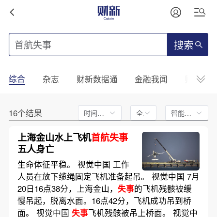
搜索
综合
杂志
财新数据通
金融我闻
财新mini
16个结果
时间不限
全文
智能排序
上海金山水上飞机
首航失事
五人身亡
生命体征平稳。 视觉中国 工作
人员在放下缆绳固定飞机准备起吊。 视觉中国 7月
20日16点38分，上海金山，
失事
的飞机残骸被缓
慢吊起，脱离水面。16点42分，飞机成功吊到桥
面。 视觉中国
失事
飞机残骸被吊上桥面。 视觉中