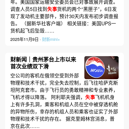
年。美国国家运输安全委员会已对事故展开调查。
调查人员5日找到
失事
货机的两个“黑匣子”，6日发
现了发动机主要部件，预计30天内发布初步调查报
告。 （据新华社客户端） 相关链接：美国UPS一
货机起飞后坠毁……
2025年11月9日 ·
财新mini+
财新闻｜贵州茅台上市以来
首次业绩双下滑
空公司的客机在俄领空受到外部
物理和技术干扰，完全失去控制，后飞往哈萨克斯
坦阿克套市。由于飞行员的勇敢精神和专业素养，
飞机才得以降落。 阿利耶夫强调，
失事
飞机机身
上有许多孔洞，乘客和机组人员在空中被穿透机舱
的异物所伤，幸存的机组人员和乘客也证实了外部
物理和技术干扰的存在。 据克里姆林宫消息，普
京在此次……