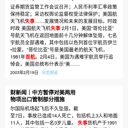
证券期货监管工作会议召开；人民币利率汇率政策
保持稳定；采访权舆论监督权受法律保护；美国航
天飞机
失事
……发展情况和未来的发展目标。时政
时政 美国航天飞机
失事
2月1日，美国“哥伦比亚”
号航天飞机在返回地面前十几分钟解体坠毁，七名
宇航员全部遇难，其中包括以色列首位宇航员伊兰
•拉蒙。“哥伦比亚”号是美国最老的航天飞机，
1981年
首航
。2月4日，美国为遇难宇航员举行追
悼会，美国总统布什表示“美……
2003年2月19日 ·
杂志频道
财新闻｜中方暂停对美两用
物项出口管制部分措施
尔国际机场起飞后不久坠毁。截
至7日，事故已造成14人死亡，包括机上3人和地面
11人，其中包括一名3岁儿童。
失事
货机产于1991