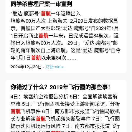
同学杀害埋尸案一审宣判
“爱达·魔都号”
首航
一年运输出入
境旅客60万人次 上海海关12月29日发布的数据显
示，首艘国产大型邮轮“爱达·魔都号”自2024年1月
1日开启商业
首航
一年来，已完成运营84航次，运
输出入境旅客60万人次。 29日，“爱达·魔都号”邮
轮的跨年航次自上海启航，这是“爱达·魔都号”自今
年1月1日
首航
以来第84次……
2024年12月30日 ·
财新mini+
你错过了什么？2019年飞行圈的那些事！
4日：埃塞航空难报告分析 5日：全面解读埃塞航
空难 5日：飞行圈孟机长接受上游新闻采访，分析
首航
飞机事件 6日：南方都市报报道飞行圈马欣机
长专业解读
首航
飞机起落架断裂事件 7日：飞行圈
提示沈阳机场运行风险 7日：南方都市报报道飞行