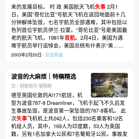
来的发展目标。 时 政 美国航天飞机
失事
2月1
日，美国“哥伦比亚”号航天飞机在返回地面前十几
分钟解体坠毁，七名宇航员全部遇难，其中包括以
色列首位宇航员伊兰·拉蒙。“哥伦比亚”号是美国最
老的航天飞机，1981年
首航
。2月4日，美国为遇
难宇航员举行追悼会，美国总统布什表示“美……
2003年2月20日 ·
杂志频道
波音的大麻烦｜特稿精选
文｜财新周刊 邹晓桐
德至英国伦敦的AI171航班，机
型为波音787-8 Dreamliner，飞机于起飞不久后发
生事故坠毁，是波音第一架坠毁的787-8客机。 此
次
失事
飞机机上共242人，包括230名乘客和12名
机组人员，其中，169人为印度籍，53人为英国
籍，另有1名加拿大公民和7名葡萄牙公民。事故发