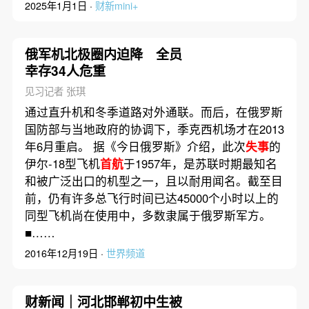
2025年1月1日 ·
财新mini+
俄军机北极圈内迫降 全员
幸存34人危重
见习记者 张琪
通过直升机和冬季道路对外通联。而后，在俄罗斯
国防部与当地政府的协调下，季克西机场才在2013
年6月重启。 据《今日俄罗斯》介绍，此次
失事
的
伊尔-18型飞机
首航
于1957年，是苏联时期最知名
和被广泛出口的机型之一，且以耐用闻名。截至目
前，仍有许多总飞行时间已达45000个小时以上的
同型飞机尚在使用中，多数隶属于俄罗斯军方。
■……
2016年12月19日 ·
世界频道
财新闻｜河北邯郸初中生被