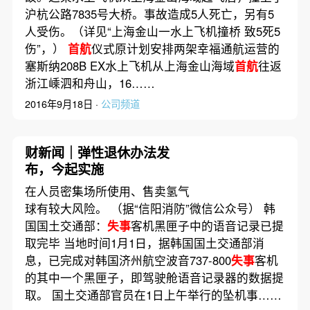
沪杭公路7835号大桥。事故造成5人死亡，另有5
人受伤。（详见“上海金山一水上飞机撞桥 致5死5
伤”，）
首航
仪式原计划安排两架幸福通航运营的
塞斯纳208B EX水上飞机从上海金山海域
首航
往返
浙江嵊泗和舟山，16……
2016年9月18日 ·
公司频道
财新闻｜弹性退休办法发
布，今起实施
在人员密集场所使用、售卖氢气
球有较大风险。 （据“信阳消防”微信公众号） 韩
国国土交通部：
失事
客机黑匣子中的语音记录已提
取完毕 当地时间1月1日，据韩国国土交通部消
息，已完成对韩国济州航空波音737-800
失事
客机
的其中一个黑匣子，即驾驶舱语音记录器的数据提
取。 国土交通部官员在1日上午举行的坠机事……