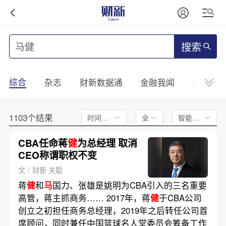
搜索
综合
杂志
财新数据通
金融我闻
财新mini
1103个结果
时间不限
全文
智能排序
CBA任命蒋
健
为总经理 取消
CEO称谓职权不变
文｜财新 关聪
蒋
健
和
马
国力、张雄是姚明为CBA引入的三名重要
高管，蒋主抓商务…… 2017年，蒋
健
于CBA公司
创立之初担任商务总经理，2019年之后转任公司首
席顾问，同时兼任中国篮球名人堂委员会筹备工作