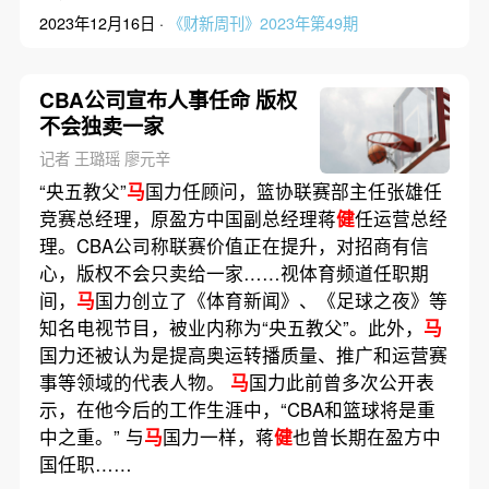
2023年12月16日 ·
《财新周刊》2023年第49期
CBA公司宣布人事任命 版权
不会独卖一家
记者 王璐瑶 廖元辛
“央五教父”
马
国力任顾问，篮协联赛部主任张雄任
竞赛总经理，原盈方中国副总经理蒋
健
任运营总经
理。CBA公司称联赛价值正在提升，对招商有信
心，版权不会只卖给一家……视体育频道任职期
间，
马
国力创立了《体育新闻》、《足球之夜》等
知名电视节目，被业内称为“央五教父”。此外，
马
国力还被认为是提高奥运转播质量、推广和运营赛
事等领域的代表人物。
马
国力此前曾多次公开表
示，在他今后的工作生涯中，“CBA和篮球将是重
中之重。” 与
马
国力一样，蒋
健
也曾长期在盈方中
国任职……