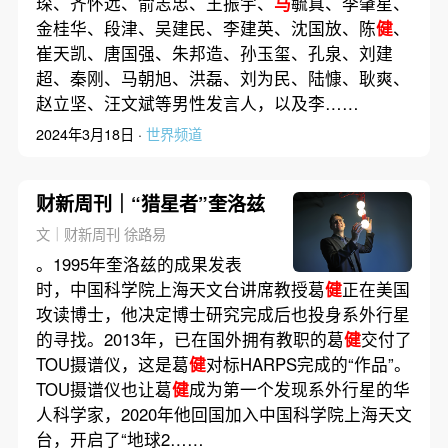
琛、齐怀远、俞志忠、王振宇、
马
毓真、李肇星、
金桂华、段津、吴建民、李建英、沈国放、陈
健
、
崔天凯、唐国强、朱邦造、孙玉玺、孔泉、刘建
超、秦刚、马朝旭、洪磊、刘为民、陆慷、耿爽、
赵立坚、汪文斌等男性发言人，以及李……
2024年3月18日 ·
世界频道
财新周刊｜“猎星者”奎洛兹
文｜财新周刊 徐路易
。1995年奎洛兹的成果发表
时，中国科学院上海天文台讲席教授葛
健
正在美国
攻读博士，他决定博士研究完成后也投身系外行星
的寻找。2013年，已在国外拥有教职的葛
健
交付了
TOU摄谱仪，这是葛
健
对标HARPS完成的“作品”。
TOU摄谱仪也让葛
健
成为第一个发现系外行星的华
人科学家，2020年他回国加入中国科学院上海天文
台，开启了“地球2……