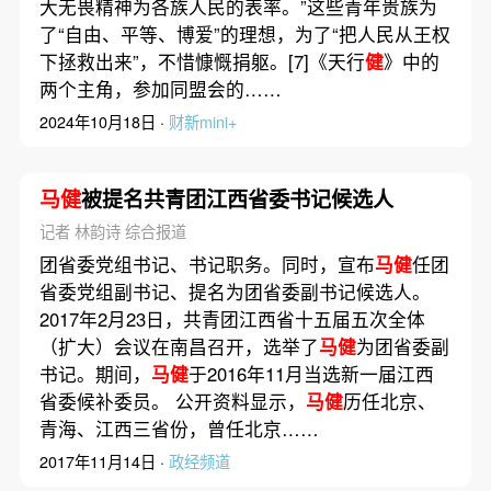
大无畏精神为各族人民的表率。”这些青年贵族为
了“自由、平等、博爱”的理想，为了“把人民从王权
下拯救出来”，不惜慷慨捐躯。[7]《天行
健
》中的
两个主角，参加同盟会的……
2024年10月18日 ·
财新mini+
马健
被提名共青团江西省委书记候选人
记者 林韵诗 综合报道
团省委党组书记、书记职务。同时，宣布
马健
任团
省委党组副书记、提名为团省委副书记候选人。
2017年2月23日，共青团江西省十五届五次全体
（扩大）会议在南昌召开，选举了
马健
为团省委副
书记。期间，
马健
于2016年11月当选新一届江西
省委候补委员。 公开资料显示，
马健
历任北京、
青海、江西三省份，曾任北京……
2017年11月14日 ·
政经频道