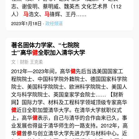
志、谢俊明、蔡明威、魏英杰 文化艺术界（112
人）
马
浩文、
马
锋辉、王丹……
2023年1月18日 ·
政经频道
著名固体力学家、“七院院
士”高华
健
全职加入清华大学
文｜财新 王克柔
2012年—2023年间，高华
健
先后当选美国国家工
程院院士、中国科学院外籍院士、德国国家科学院
院士、美国科学院院士、欧洲科学院院士、美国人
文与科学院院士、英国皇家学会院士…… 【财新
网】国际力学、材料及工程科学领域顶级专家高华
健
近日全职加盟清华大学。在清华大学就职仪式
上，高华
健
表示，自己与清华的合作由来已久，事
业发展也得益于清华师生的一路支持。2012年，高
华
健
曾参与创立清华大学先进力学与材料中心。近