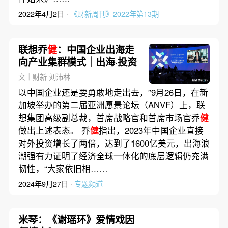
2022年4月2日 ·
《财新周刊》2022年第13期
联想乔
健
：中国企业出海走
向产业集群模式｜出海·投资
文｜财新 刘沛林
以中国企业还是要勇敢地走出去，”9月26日，在新
加坡举办的第二届亚洲愿景论坛（ANVF）上，联
想集团高级副总裁，首席战略官和首席市场官乔
健
做出上述表态。 乔
健
指出，2023年中国企业直接
对外投资增长了两倍，达到了1600亿美元，出海浪
潮强有力证明了经济全球一体化的底层逻辑仍充满
韧性，“大家依旧相……
2024年9月27日 ·
专题频道
米琴：《谢瑶环》爱情戏因