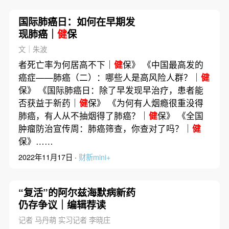
国际肺癌日：如何在早期发
现肺癌｜
健
保
文｜朱波
者死亡率为何居高不下｜
健
保》 《中国最高发的
癌症——肺癌（二）：哪些人是高风险人群？｜
健
保》 《国际肺癌日：除了早发现早治疗，患者能
否获益于新药｜
健
保》 《为何有人烟瘾很重没得
肺癌，有人从不抽烟得了肺癌？｜
健
保》 《全国
肿瘤防治宣传周：肺癌筛查，你查对了吗？｜
健
保》……
2022年11月17日 ·
财新mini+
“复活”的阿尔兹海默病新药
仍存争议｜编辑荐读
记者 马丹萌 实习记者 李晓庄