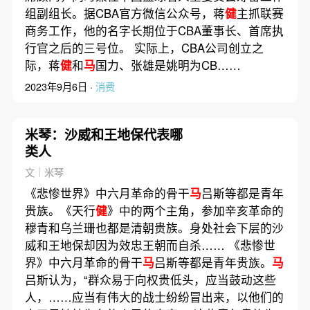
组副组长。据CBA官方微信公众号，蒋
健
主抓联赛
商务工作，他的名字长期位于CBA董事长、首席执
行官之后的三号位。 实际上，CBA公司创立之
际，蒋
健
和
马
国力、张雄是姚明为CB……
2023年9月6日 ·
消费
米琴：沙威和王地保代表哪
类人
文｜米琴
《悲惨世界》中六月革命的骨干
马
吕斯等都是青年
贵族。《天行
健
》中的两个主角，参加辛亥革命的
穆青和乌兰珊也都是清朝贵族。身处社会下层的沙
威和王地保却因为效忠王朝而自杀…… 《悲惨世
界》中六月革命的骨干
马
吕斯等都是青年贵族。
马
吕斯认为，“群众易于向权贵低头，应当鼓动这些
人，……应当有伟大的战士纷纷冒出来，以他们的