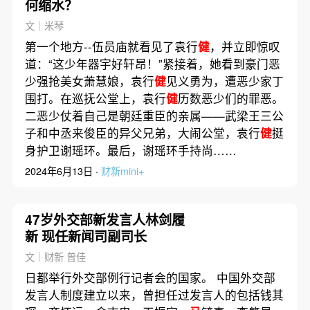
何缩水？
文｜米琴
第一个地方--伍员庙就看见了袁行
健
，并立即惊叹
道：“这少年器宇好轩昂！”紧接着，她看到豪门恶
少强抢美女萧慧娘，袁行
健
见义勇为，遭恶少家丁
围打。在巡抚公堂上，袁行
健
历数恶少们的罪恶。
二恶少仗着自己是朝廷重臣的亲属——武梁王三公
子和中丞来俊臣的异父兄弟，大闹公堂，袁行
健
挺
身护卫谢瑶环。最后，谢瑶环手持尚……
2024年6月13日 ·
财新mini+
47岁外交部新发言人林剑履
新 现任新闻司副司长
文｜财新 曾佳
日都举行外交部例行记者会的国家。 中国外交部
发言人制度建立以来，曾担任过发言人的包括钱其