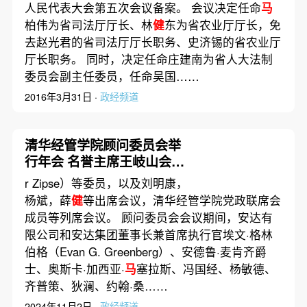
人民代表大会第五次会议备案。 会议决定任命
马
柏伟为省司法厅厅长、林
健
东为省农业厅厅长，免
去赵光君的省司法厅厅长职务、史济锡的省农业厅
厅长职务。 同时，决定任命庄建南为省人大法制
委员会副主任委员，任命吴国……
2016年3月31日 ·
政经频道
清华经管学院顾问委员会举
行年会 名誉主席王岐山会见
并宴请委员代表
r Zipse）等委员，以及刘明康，
杨斌，薛
健
等出席会议，清华经管学院党政联席会
成员等列席会议。 顾问委员会会议期间，安达有
限公司和安达集团董事长兼首席执行官埃文·格林
伯格（Evan G. Greenberg）、安德鲁·麦肯齐爵
士、奥斯卡·加西亚·
马
塞拉斯、冯国经、杨敏德、
齐普策、狄澜、约翰·桑……
2024年11月2日 ·
政经频道