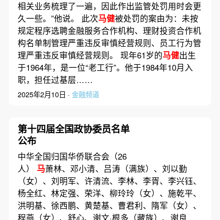
相关业务梳理了一遍，因此作出监管处罚用时会更
久一些。”他说。 此次
马健
被处罚的案由为：未按
规定程序选聘金融服务合作机构、理财投资合作机
构名单制管理严重违反审慎经营规则、员工行为管
理严重违反审慎经营规则。 现年61岁的
马健
出生
于1964年，是一位“老工行”。他于1984年10月入
职，担任过基层……
2025年2月10日 ·
金融频道
第十四届全国政协委员名单
公布
中华全国归国华侨联合会（26
人）
马
萧林、邓小清、吕涛（满族）、刘以勤
（女）、刘明军、许清流、李林、李胥、李兴钰、
杨全红、林定强、荣洋、柳玲玲（女）、施乾平、
洪明基、徐西鹏、黄楚基、曹君利、隋军（女）、
程燕（女）、舒心、谢文·根多（藏族）、谢良