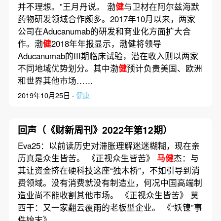
并不理想。”王月丹说。 渤
健
与卫材在阿尔兹海默
药物研发领域合作颇多。2017年10月以来，两家
公司在Aducanumab的研发和商业化方面扩大合
作。渤
健
2018年年报显示，渤健将领导
Aducanumab的III期临床试验，潜在收入则以两家
不同地域优势划分。其中渤
健
预计负责美国、欧洲
和世界其他市场……
2019年10月25日 ·
健康
回声（《财新周刊》2022年第12期）
Eva25：以前读历史对滞胀理解迷迷糊糊，现在亲
历真是众生皆苦。 《正视众生皆苦》
马健
杰：与
其让资金挤在硬科技这座“独木桥”，不如引导到消
费领域。没有消费就没有制造业，何况中国高端制
造业尚不能收割其他市场。 《正视众生皆苦》 莫
西干：又一家翻云覆雨的老板型企业。 《“妖镍”事
件始末》……