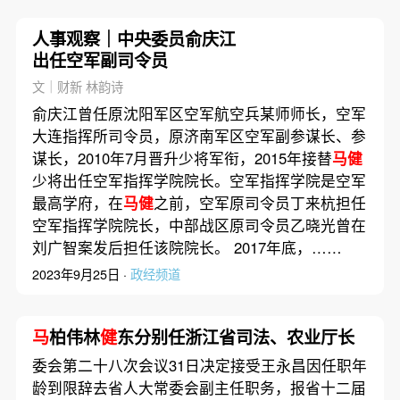
人事观察｜中央委员俞庆江
出任空军副司令员
文｜财新 林韵诗
俞庆江曾任原沈阳军区空军航空兵某师师长，空军
大连指挥所司令员，原济南军区空军副参谋长、参
谋长，2010年7月晋升少将军衔，2015年接替
马健
少将出任空军指挥学院院长。空军指挥学院是空军
最高学府，在
马健
之前，空军原司令员丁来杭担任
空军指挥学院院长，中部战区原司令员乙晓光曾在
刘广智案发后担任该院院长。 2017年底，……
2023年9月25日 ·
政经频道
马
柏伟林
健
东分别任浙江省司法、农业厅长
委会第二十八次会议31日决定接受王永昌因任职年
龄到限辞去省人大常委会副主任职务，报省十二届