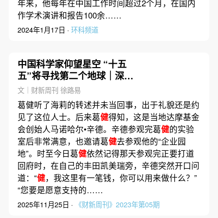
年来，他每年在中国工作时间超过2个月，在国内
作学术演讲和报告100余……
2024年1月17日 ·
环科频道
中国科学家仰望星空 “十五
五”将寻找第二个地球｜深度
回放
文｜财新周刊 徐路易
葛健听了海莉的转述并未当回事，出于礼貌还是约
见了这位人士。后来葛
健
得知，这是当地达摩基金
会创始人马诺哈尔•辛德。辛德参观完葛
健
的实验
室后非常满意，也邀请葛
健
去参观他的“企业园
地”。时至今日葛
健
依然记得那天参观完正要打道
回府时，在自己的丰田凯美瑞旁，辛德突然开口问
道：“
健
，我这里有一笔钱，你可以用来做什么？”
“您要是愿意支持的……
2025年11月25日 ·
《财新周刊》2023年第05期