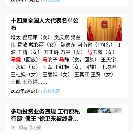
十四届全国人大代表名单公
布
增太 翟燕萍（女） 樊庆斌 樊董
伟 霍敏 戴彩丽（女） 魏德东 河南省（174名） 丁
波 于莉（女） 万正峰 万平（女）
马
玉霞（女）
马健
（回族）
马
豹子
马
静（女，回族） 王天宇
王永红（女） 王军 王红艳（女，回族） 王均坦
王杜娟（女） 王丽娟（女） 王其红 王贤（女）
王凯 王承哲……
2023年2月24日 ·
政经频道
多项投资业务违规 工行原私
行部“债王”徐卫东被终身禁
业
文｜财新 武晓蒙