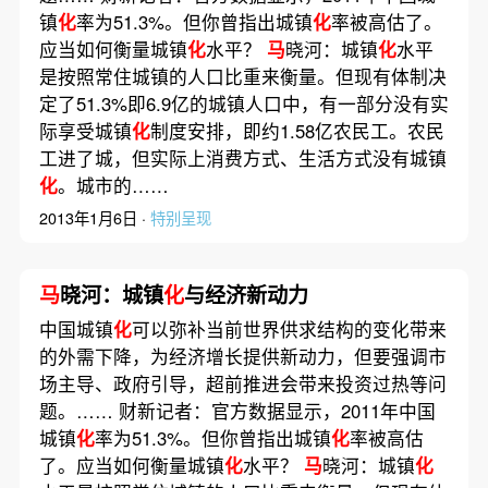
镇
化
率为51.3%。但你曾指出城镇
化
率被高估了。
应当如何衡量城镇
化
水平？
马
晓河：城镇
化
水平
是按照常住城镇的人口比重来衡量。但现有体制决
定了51.3%即6.9亿的城镇人口中，有一部分没有实
际享受城镇
化
制度安排，即约1.58亿农民工。农民
工进了城，但实际上消费方式、生活方式没有城镇
化
。城市的……
2013年1月6日 ·
特别呈现
马
晓河：城镇
化
与经济新动力
中国城镇
化
可以弥补当前世界供求结构的变化带来
的外需下降，为经济增长提供新动力，但要强调市
场主导、政府引导，超前推进会带来投资过热等问
题。…… 财新记者：官方数据显示，2011年中国
城镇
化
率为51.3%。但你曾指出城镇
化
率被高估
了。应当如何衡量城镇
化
水平？
马
晓河：城镇
化