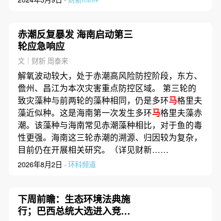
赤潮反复暴发 海南启动第三
轮应急响应
文｜财新 周泰来
解氧波动较大，处于赤潮高风险防控阶段，东方、
儋州、昌江为本次灾害重点防控区域。 第三轮的
致灾藻种与前两轮的藻种相同，仍是多环
马
格里夫
藻近似种。这是海南第一次发生多环
马
格里夫藻赤
潮。该藻种与海南常见赤潮藻种相比，对于鱼的毒
性更强。海南这三轮赤潮的溯源、归因较为复杂，
目前仍在开展相关研究。（详见财新……
2026年8月2日 ·
环科频道
下周前瞻：生态环境法典施
行；巴西总统大选进入竞选