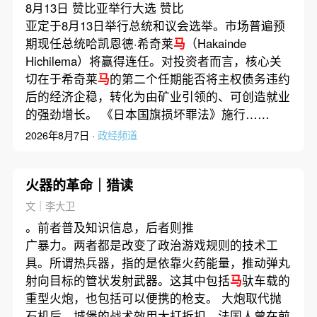
阶段
8月13日 赞比亚举行大选 赞比
亚定于8月13日举行总统和议会选举。市场普遍预
期现任总统哈凯恩德·希奇莱
马
（Hakainde
Hichilema）将赢得连任。对投资者而言，核心关
切在于希奇莱
马
的第二个任期能否将主权债务违约
后的经济企稳，转化为由矿业引领的、可创造就业
的强劲增长。 《日本国旗损坏罪法》施行……
2026年8月7日 ·
政经频道
火器的革命｜猎读
文｜李大卫
。前者普及知识信息，后者则推
广暴力。两者都是改变了政治游戏规则的技术工
具。所谓热兵器，指的是依靠火药能量，推动弹丸
射向目标的管状发射武器。这其中包括
马
驮车载的
重型火炮，也包括可以便携的枪支。 大炮取代抛
石机后，城堡的战术效用大打折扣。法国人曾在前