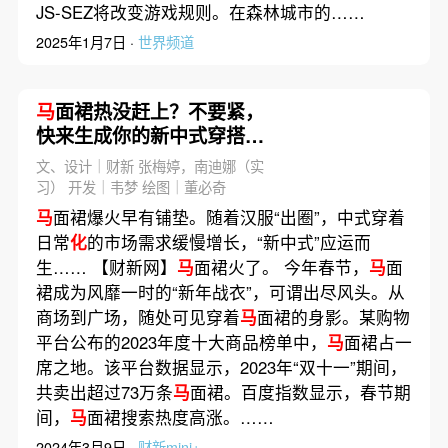
JS-SEZ将改变游戏规则。在森林城市的……
2025年1月7日 ·
世界频道
马
面裙热没赶上？不要紧，
快来生成你的新中式穿搭｜
时风
文、设计｜财新 张梅婷，南迪娜（实
习） 开发｜韦梦 绘图｜董必奇
马
面裙爆火早有铺垫。随着汉服“出圈”，中式穿着
日常
化
的市场需求缓慢增长，“新中式”应运而
生…… 【财新网】
马
面裙火了。 今年春节，
马
面
裙成为风靡一时的“新年战衣”，可谓出尽风头。从
商场到广场，随处可见穿着
马
面裙的身影。某购物
平台公布的2023年度十大商品榜单中，
马
面裙占一
席之地。该平台数据显示，2023年“双十一”期间，
共卖出超过73万条
马
面裙。百度指数显示，春节期
间，
马
面裙搜索热度高涨。……
2024年3月9日 ·
财新mini+