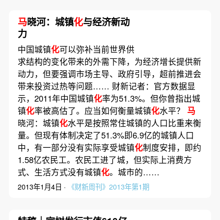
马
晓河：城镇
化
与经济新动
力
中国城镇
化
可以弥补当前世界供
求结构的变化带来的外需下降，为经济增长提供新
动力，但要强调市场主导、政府引导，超前推进会
带来投资过热等问题…… 财新记者：官方数据显
示，2011年中国城镇
化
率为51.3%。但你曾指出城
镇
化
率被高估了。应当如何衡量城镇
化
水平？
马
晓河：城镇
化
水平是按照常住城镇的人口比重来衡
量。但现有体制决定了51.3%即6.9亿的城镇人口
中，有一部分没有实际享受城镇
化
制度安排，即约
1.58亿农民工。农民工进了城，但实际上消费方
式、生活方式没有城镇
化
。城市的……
2013年1月4日 ·
《财新周刊》2013年第1期