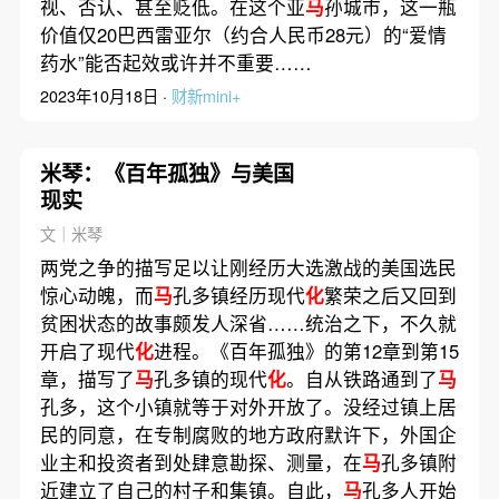
视、否认、甚至贬低。在这个亚
马
孙城市，这一瓶
价值仅20巴西雷亚尔（约合人民币28元）的“爱情
药水”能否起效或许并不重要……
2023年10月18日 ·
财新mini+
米琴：《百年孤独》与美国
现实
文｜米琴
两党之争的描写足以让刚经历大选激战的美国选民
惊心动魄，而
马
孔多镇经历现代
化
繁荣之后又回到
贫困状态的故事颇发人深省……统治之下，不久就
开启了现代
化
进程。《百年孤独》的第12章到第15
章，描写了
马
孔多镇的现代
化
。自从铁路通到了
马
孔多，这个小镇就等于对外开放了。没经过镇上居
民的同意，在专制腐败的地方政府默许下，外国企
业主和投资者到处肆意勘探、测量，在
马
孔多镇附
近建立了自己的村子和集镇。自此，
马
孔多人开始