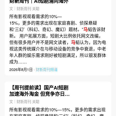
财新周刊｜AI短剧涌向海外
文｜财新周刊 关聪
所有影视观看需求的10%—
15%，更多的需求出现在家庭喜剧、侦探悬疑
和‘三幻’（科幻、奇幻、魔幻）题材。”
马
韬告诉财
新。 用户拓展方面，短剧大比例依托网文改编，
但有很多用户并不是网文读者，
马
韬认为，因为电
视这类传统媒介在与移动设备的竞争中衰退，中老
年人群的娱乐需求刚好被短剧满足，所以银发群体
成为……
2026年8月1日 ·
财新周刊频道
【周刊提前读】国产AI短剧
加速海外淘金 但竞争亦日趋
激烈
文｜财新周刊 关聪
所有影视观看需求的10%—15%，更多的需求出现
在家庭喜剧、侦探悬疑和‘三幻’（科幻、奇幻、魔