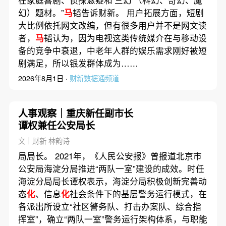
幻）题材。”
马
韬告诉财新。 用户拓展方面，短剧
大比例依托网文改编，但有很多用户并不是网文读
者，
马
韬认为，因为电视这类传统媒介在与移动设
备的竞争中衰退，中老年人群的娱乐需求刚好被短
剧满足，所以银发群体成为……
2026年8月1日 ·
财新数据通频道
人事观察｜重庆新任副市长
谭权兼任公安局长
文｜财新 林韵诗
局局长。 2021年，《人民公安报》曾报道北京市
公安局海淀分局推进“两队一室”建设的成效。时任
海淀分局局长谭权表示，海淀分局积极创新完善动
态
化
、信息
化
社会条件下的基层警务运行模式，在
各派出所设立“社区警务队、打击办案队、综合指
挥室”，确立“两队一室”警务运行架构体系，与职能