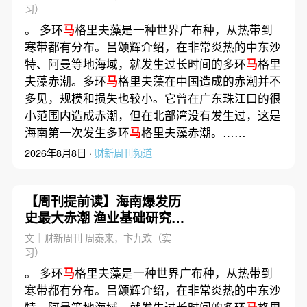
习）
。 多环
马
格里夫藻是一种世界广布种，从热带到
寒带都有分布。吕颂辉介绍，在非常炎热的中东沙
特、阿曼等地海域，就发生过长时间的多环
马
格里
夫藻赤潮。多环
马
格里夫藻在中国造成的赤潮并不
多见，规模和损失也较小。它曾在广东珠江口的很
小范围内造成赤潮，但在北部湾没有发生过，这是
海南第一次发生多环
马
格里夫藻赤潮。……
2026年8月8日 ·
财新周刊频道
【周刊提前读】海南爆发历
史最大赤潮 渔业基础研究与
防范应对亟待提升
文｜财新周刊 周泰来，卞九欢（实
习）
。 多环
马
格里夫藻是一种世界广布种，从热带到
寒带都有分布。吕颂辉介绍，在非常炎热的中东沙