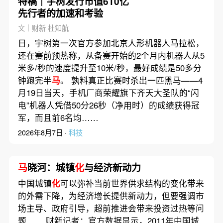
特稿｜宇树发行市值610亿
先行者的加速和考验
文｜财新 杜知航
日，宇树第一次官方参加北京人形机器人马拉松，
还在赛前预热称，从备赛开始的2个月内机器人从5
米多/秒的速度提升至10米/秒，最好成绩是50多分
钟跑完半
马
。 孰料真正比赛时杀出一匹黑马——4
月19日当天，手机厂商荣耀旗下齐天大圣队的“闪
电”机器人凭借50分26秒（净用时）的成绩获得冠
军，而且前6名均……
2026年8月7日 ·
科技
马
晓河：城镇
化
与经济新动力
中国城镇
化
可以弥补当前世界供求结构的变化带来
的外需下降，为经济增长提供新动力，但要强调市
场主导、政府引导，超前推进会带来投资过热等问
题…… 财新记者：官方数据显示，2011年中国城