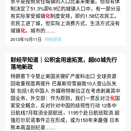
水平是按照常住城镇的人口比重来衡量。但现有体
制决定了51.3%即6.9亿的城镇人口中，有一部分没
有实际享受城镇
化
制度安排，即约1.58亿农民工。
农民工进了城，但实际上消费方式、生活方式没有
城镇
化
。城市的……
2013年10月11日 ·
特别呈现
财经早知道｜公积金用途拓宽，超60城先行
落地新政
特朗普下令禁止美国关键矿产废料出口 全球资源
回收重视度再提升 巴基斯坦雪崩致10人登山队失
联 包括1名中国人 外媒称特斯拉正在考虑剥离其中
国业务，外交部：作为原则，我们一贯反对泛
化
国
家安全概念，反对针对中国的歧视性行动 12条中
日航线7月取消全部航班，1195个赴日航班取消 超
强厄尔尼诺事件正在形成，或为150年来最强 日本
熊本高温创纪录……