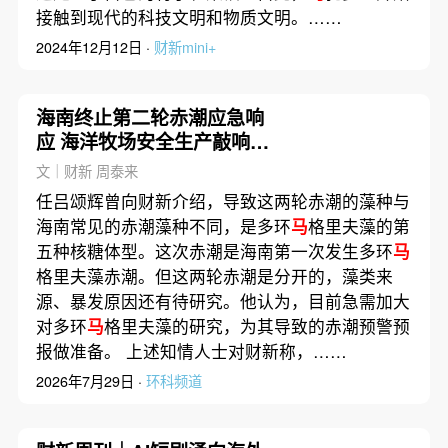
接触到现代的科技文明和物质文明。……
2024年12月12日 ·
财新mini+
海南终止第二轮赤潮应急响
应 海洋牧场安全生产敲响警
钟
文｜财新 周泰来
任吕颂辉曾向财新介绍，导致这两轮赤潮的藻种与
海南常见的赤潮藻种不同，是多环
马
格里夫藻的第
五种核糖体型。这次赤潮是海南第一次发生多环
马
格里夫藻赤潮。但这两轮赤潮是分开的，藻类来
源、暴发原因还有待研究。他认为，目前急需加大
对多环
马
格里夫藻的研究，为其导致的赤潮预警预
报做准备。 上述知情人士对财新称，……
2026年7月29日 ·
环科频道