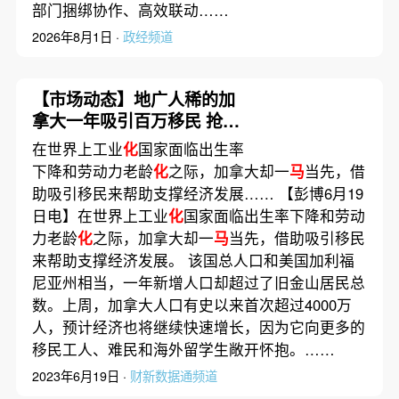
部门捆绑协作、高效联动……
2026年8月1日 ·
政经频道
【市场动态】地广人稀的加
拿大一年吸引百万移民 抢夺
最宝贵财富助力经济发展
在世界上工业
化
国家面临出生率
下降和劳动力老龄
化
之际，加拿大却一
马
当先，借
助吸引移民来帮助支撑经济发展…… 【彭博6月19
日电】在世界上工业
化
国家面临出生率下降和劳动
力老龄
化
之际，加拿大却一
马
当先，借助吸引移民
来帮助支撑经济发展。 该国总人口和美国加利福
尼亚州相当，一年新增人口却超过了旧金山居民总
数。上周，加拿大人口有史以来首次超过4000万
人，预计经济也将继续快速增长，因为它向更多的
移民工人、难民和海外留学生敞开怀抱。……
2023年6月19日 ·
财新数据通频道