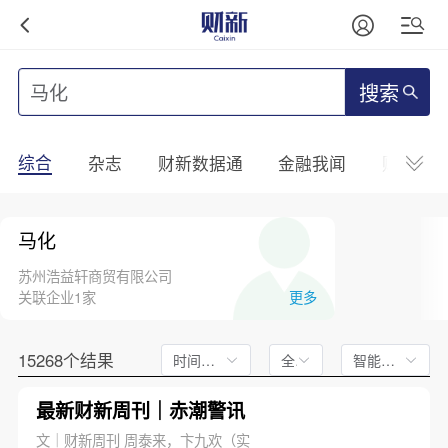
搜索
综合
杂志
财新数据通
金融我闻
财新mini
马化
苏州浩益轩商贸有限公司
关联企业1家
更多
15268个结果
时间不限
全文
智能排序
最新财新周刊｜赤潮警讯
文｜财新周刊 周泰来，卞九欢（实