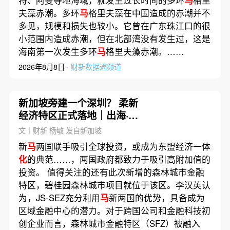
特、阿曼等地海域，就发生过长时间的多环
马
格里
夫藻赤潮。多环
马
格里夫藻在中国造成的赤潮并不
多见，规模和损失也较小。它曾在广东珠江口的很
小范围内造成赤潮，但在北部湾没有发生过，这是
海南第一次发生多环
马
格里夫藻赤潮。……
2026年8月8日 ·
财新数据通频道
新加坡旁建一个深圳？ 柔新
经济特区正式落地｜出海·地
缘
文｜财新 杨敏 发自新加坡
新
马
两国联手吸引全球投资，或成为东盟经济一体
化
的典范……，两国政府都致力于吸引高附加值的
投资。 值得关注的还有此次新增的森林城市金融
特区，碧桂园森林城市项目就位于该区。李汉英认
为，JS-SEZ充分利用
马
新两国的优势，具备成为
区域金融中心的潜力。对于跨国公司和金融科技初
创企业而言，森林城市金融特区（SFZ）被融入