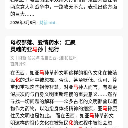
两次意大利战争中，一路攻无不克，表现出这方面
的巨大……
2026年8月8日 ·
财新mini+
母权部落、爱情药水：汇聚
灵魂的亚
马
孙｜纪行
文｜财新 侯吴婷 发自巴西北部帕拉州
首府贝伦
在巴西，如亚
马
孙草药文明这样的祖传文化在被殖
民
化
的过程中被忽视、否认、甚至贬低。认可、尊
重和重视这些祖传智慧，对亚
马
孙人而言，有着更
深层次的与自身文明重新连接的重要意义……然界
寻找一切问题的解释——众多古老的文明都曾以植
物作为药物，以治愈身体或精神的痼疾，亚
马
孙原
住民文明也是如此。 而在巴西，如亚
马
孙草药文
明这样的祖传文化在被殖民
化
的过程中被社会忽