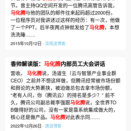
节。曾主持QQ空间开发的一位腾讯高管告诉我，
马化腾
与他的团队的邮件往来起码超过2000份。
一位程序员对我讲述过这样的经历：有一次，他做
了一个PPT，后半夜两点钟就发给了
马化腾
，本想
洗洗睡……
2015年10月12日 ·
吴晓波博客
香帅解读版：
马化腾
内部员工大会讲话
营收。
马化腾
说，汤道生（云与智慧产业事业群
CEO）之前并不想这样做，但腾讯经常被市场份额
和舆论的大势裹挟，被迫做总包去拿市场份额，
“老有人问，你（腾讯云）的排名是多少？” 前不
久，腾讯公司副总裁李强跟
马化腾
说，全世界TO
B做得好的公司，没有一家是靠系统集成做大的，
核心还是做产品。
马化腾
对此表示同……
2022年12月26日 ·
唐涯博客