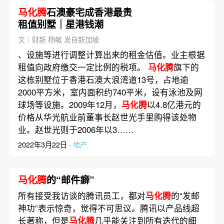
马化腾
石澳豪宅成香港最贵
租值别墅｜星港钱潮
文｜财新 杨敏 发自新加坡
、设施等进行调整计算出来的租金估值。业主根据
租值向政府缴交一定比例的税项。
马化腾
旗下的
这栋别墅位于香港石澳大浪湾道13号，占地逾
2000平方米，室内面积约740平米，设有泳池及网
球场等设施。2009年12月，
马化腾
以4.8亿港元的
价格从华光航业前董事长赵世光手里购得该处物
业。赵世光则于2006年以3……
2022年3月22日 ·
地产
马化腾
的“邮件癖”
所有接受我访谈的腾讯员工，都对
马化腾
的“发邮
神功”表示惊奇，觉得不可思议。腾讯以产品线超
长著称，但是
马化腾
几乎能关注到所有迭代的细