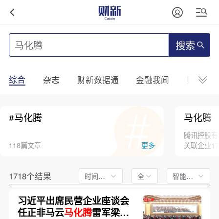
搜索
综合
杂志
财新数据通
金融我闻
财新mini
#马化腾
马化腾
腾讯控股有
118篇文章
更多
关联企业1
1718个结果
时间不限
全文
智能排序
习近平出席民营企业座谈会
任正非马云
马化腾
雷军梁文