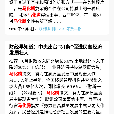
缘于其过于直接和霸道的扩张方式——在某种程度
上，是
马化腾
复杂的个性在公司特质上的一种反
映。 如今
马化腾
突然出手，四座哗然。在一部分
对
马化腾
个性有所了解……
2010年11月6日 ·
《财新周刊》2010年第44期
财经早知道：中央出台“31条”促进民营经济
发展壮大
推荐：6月财政收入同比增长5.6% 土地出让收入下
降超20%；工信部：工业经济保持恢复发展势头；
马化腾
撰文：努力在高质量发展中展现更大作
为……3年上半年，全国移民管理机构共查验出入
境人员1.68亿人次，同比增长169.6%。（财新一
线） 【公司要闻】
马化腾
撰文，努力在高质量发
展中展现更大作为 腾讯公司董事会主席、首席执
行官
马化腾
撰文《努力在高质量发展中展现更大作
为》。民营经济是推动经济社会发展的重要力量。