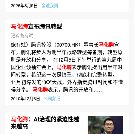
2026年8月5日 ·
金融我闻
马化腾
宣布腾讯转型
记者 鲍有斌
鲍有斌）腾讯控股（00700.HK）董事长
马化腾
宣
布，腾讯将步入为期半年战略转型筹备期，转型原
则是开放和分享。 在12月5日下午举行的第九届中
国企业领袖年会上，
马化腾
表示腾讯提出用半年时
间转型，希望这一次是慎重、彻底和完整转型。
11月初爆发的“3Q”大战，外界指责腾讯封闭和不懂
得分享。
马化腾
表示，腾讯的开放和……
2010年12月6日 ·
公司频道
马化腾
：AI治理的紧迫性越
来越高