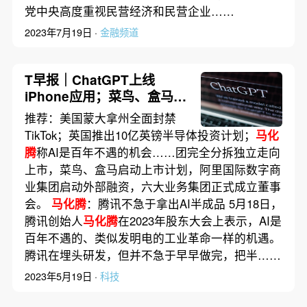
党中央高度重视民营经济和民营企业……
2023年7月19日 ·
金融频道
T早报｜ChatGPT上线
iPhone应用；菜鸟、盒马、
阿里云将上市；Meta自研AI
推荐：美国蒙大拿州全面封禁
芯片
TikTok；英国推出10亿英镑半导体投资计划；
马化
腾
称AI是百年不遇的机会……团完全分拆独立走向
上市，菜鸟、盒马启动上市计划，阿里国际数字商
业集团启动外部融资，六大业务集团正式成立董事
会。
马化腾
：腾讯不急于拿出AI半成品 5月18日，
腾讯创始人
马化腾
在2023年股东大会上表示，AI是
百年不遇的、类似发明电的工业革命一样的机遇。
腾讯在埋头研发，但并不急于早早做完，把半……
2023年5月19日 ·
科技