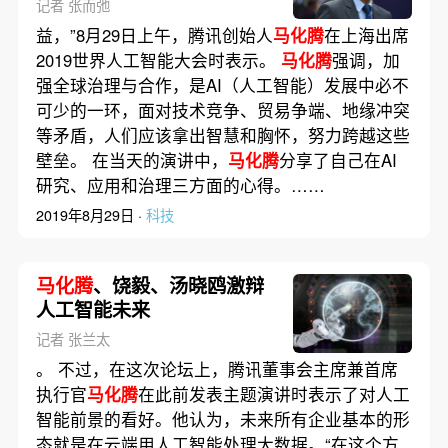
记者 张而弛
益，”8月29日上午，腾讯创始人
马化腾
在上海出席
2019世界人工智能大会时表示。
马化腾
强调，加
强全球治理与合作，是AI（人工智能）发展中必不
可少的一环，面对技术竞争、贸易争端、地缘冲突
等矛盾，人们应该拿出智慧和胸怀，努力跨越这些
壁垒。 在当天的演讲中，
马化腾
分享了自己在AI
研究、应用和治理三方面的心得。……
2019年8月29日 ·
科技
马化腾
、饶毅、汤晓鸥激辩
人工智能未来
记者 张兰太
。 不过，在这次论坛上，腾讯董事会主席兼首席
执行官
马化腾
在此前发表主题演讲时表示了对人工
智能前景的看好。他认为，未来所有企业基本的形
态就是在云端用人工智能处理大数据。“在这个方