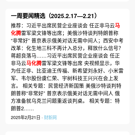
一周要闻精选（2025.2.17—2.21）
推荐：习近平出席民营企业座谈会 任正非马云
马
化腾
雷军梁文锋等出席；美俄沙特谈判特朗普称
“非常好” 普京表示俄美对话无需中间人；西安中考
改革：化生地三科不再计入总分，释放什么信号？
蒋超良落马……习近平出席民营企业座谈会 任正
非马云
马化腾
雷军梁文锋等出席 央视频显示，华
为任正非、比亚迪王传福、新希望刘永好、小米雷
军、韦尔股份虞仁荣、宇树科技王兴兴在会上发
言。 相关专题：民营经济新国策 美俄沙特谈判特
朗普称“非常好” 普京表示俄美对话无需中间人 俄
方准备就乌克兰问题重返谈判桌。 相关专题：特
朗普2……
2025年2月21日 ·
财新网