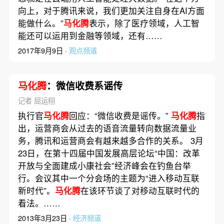
向上，对于腾讯来说，我们更加关注自身在AI方面
能做什么。”
马化腾
表示，除了医疗领域，人工智
能还可以运用到金融等领域，还有……
2017年9月9日 ·
观点频道
马化腾
：微信收费系谣传
记者 屈运栩
执行官
马化腾
回应：“微信收费是谣传。”
马化腾
指
出，运营商会从过去的语音流量转向数据流量业
务，腾讯和运营商会有越来越多合作的关系。 3月
23日，在第十四届中国发展高层论坛“中国：改革
开放与全面建成小康社会”经济峰会在钓鱼台举
行。会议其中一个分会场的主题为“进入移动互联
新时代”。
马化腾
在该环节谈了对移动互联时代的
看法。……
2013年3月23日 ·
经济频道