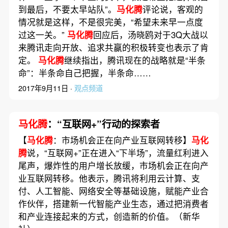
到最后，不要太早站队”。
马化腾
评论说，客观的
情况就是这样，不是很完美，“希望未来早一点度
过这一关。”
马化腾
回应后，汤晓鸥对于3Q大战以
来腾讯走向开放、追求共赢的积极转变也表示了肯
定。
马化腾
继续指出，腾讯现在的战略就是“半条
命”：半条命自己把握，半条命……
2017年9月11日 ·
观点频道
马化腾
：“互联网+”行动的探索者
【
马化腾
：市场机会正在向产业互联网转移】
马化
腾
说，“互联网+”正在进入“下半场”，流量红利进入
尾声，爆炸性的用户增长放缓，市场机会正在向产
业互联网转移。他表示，腾讯将利用云计算、支
付、人工智能、网络安全等基础设施，赋能产业合
作伙伴，搭建新一代智能产业生态，通过把消费者
和产业连接起来的方式，创造新的价值。（新华