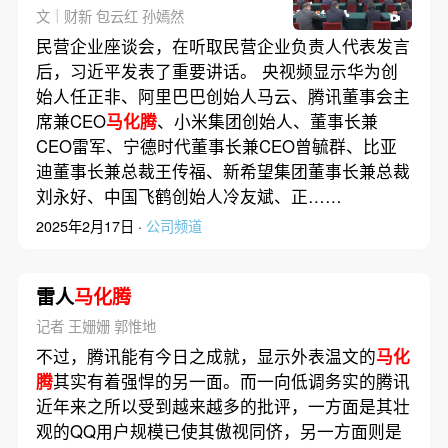
锋等出席
文｜财新 包云红 孙嫣然
民营企业座谈会，在听取民营企业负责人代表发言
后，习近平发表了重要讲话。 央视频显示华为创
始人任正非、阿里巴巴创始人马云、腾讯董事会主
席兼CEO
马化腾
、小米集团创始人、董事长兼
CEO雷军、宁德时代董事长兼CEO曾毓群、比亚
迪董事长兼总裁王传福、新希望集团董事长兼总裁
刘永好、中国飞鹤创始人冷友斌、正……
2025年2月17日 ·
公司频道
雷人
马化腾
记者 王姗姗 郭惟地
不过，腾讯能有今日之成就，显示外表温文的
马化
腾
其实有着强悍的另一面。而一向低调务实的腾讯
近年来之所以受到越来越多的批评，一方面是其壮
观的QQ用户规模已使其傲视同侪，另一方面则是