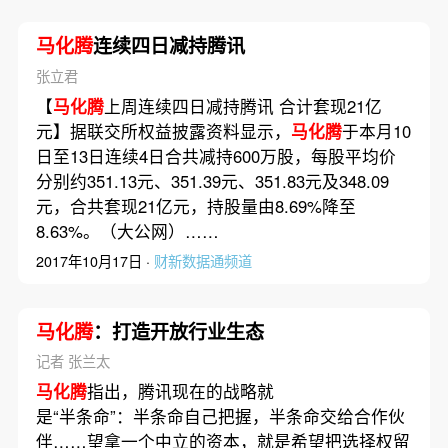
马化腾
连续四日减持腾讯
张立君
【
马化腾
上周连续四日减持腾讯 合计套现21亿
元】据联交所权益披露资料显示，
马化腾
于本月10
日至13日连续4日合共减持600万股，每股平均价
分别约351.13元、351.39元、351.83元及348.09
元，合共套现21亿元，持股量由8.69%降至
8.63%。（大公网）……
2017年10月17日 ·
财新数据通频道
马化腾
：打造开放行业生态
记者 张兰太
马化腾
指出，腾讯现在的战略就
是“半条命”：半条命自己把握，半条命交给合作伙
伴……望拿一个中立的资本，就是希望把选择权留