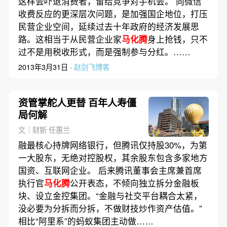
这样会吓退消费者，留给竞争对手机会。 向微信
收费反应的更深层次问题，是加强国企地位，打压
民营企业空间，延续过去十年政府的经济发展思
路。这相当于从民营企业家
马化腾
身上抢钱，只不
过不是用税收形式，而是强制参与分红。……
2013年3月31日 ·
赵剑飞博客
资管掌舵人更替 百年人寿僵
局何解
文｜财新 任蕙兰
融最核心持牌网络银行，但腾讯仅持股30%，为第
一大股东，无绝对控股权，其余股东包含多家地方
国资、互联网企业。 后来腾讯‌董事会主席兼首席
执行官
马化腾
公开表态，不倾向独立拆分金融板
块、设立金控集团。“金融与社交平台耦合太紧，
没必要为分拆而分拆，不做财技炒作资产估值。”
相比“阿里系”的蚂蚁集团主动做……