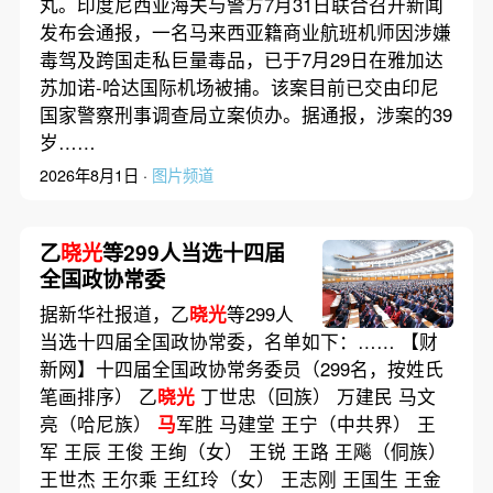
丸。印度尼西亚海关与警方7月31日联合召开新闻
发布会通报，一名马来西亚籍商业航班机师因涉嫌
毒驾及跨国走私巨量毒品，已于7月29日在雅加达
苏加诺-哈达国际机场被捕。该案目前已交由印尼
国家警察刑事调查局立案侦办。据通报，涉案的39
岁……
2026年8月1日 ·
图片频道
乙
晓光
等299人当选十四届
全国政协常委
据新华社报道，乙
晓光
等299人
当选十四届全国政协常委，名单如下：…… 【财
新网】十四届全国政协常务委员（299名，按姓氏
笔画排序） 乙
晓光
丁世忠（回族） 万建民 马文
亮（哈尼族）
马
军胜 马建堂 王宁（中共界） 王
军 王辰 王俊 王绚（女） 王锐 王路 王飚（侗族）
王世杰 王尔乘 王红玲（女） 王志刚 王国生 王金