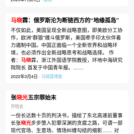
马晓
霖：俄罗斯沦为断链西方的“地缘孤岛”
不仅如此，美国呈现全新战略意图，即美欧分工协
作，欧洲“群狼”缠斗俄罗斯，美国牵手印太伙伴着
力遏制中国。中国正面临一个全新世界和战略环
境，也必须作出全新战略思考和战略选择。 作
者：
马晓
霖，浙江外国语学院教授，环地中海研究
院院长 首发于中国青年报。……
2022年3月4日 ·
马晓霖博客
张
晓光
五宗罪始末
乔晓会
一份长达数十页的判决书，描绘了东北高速前董事
长张
晓光
步步堕入犯罪深渊的贪腐之路，可谓一部
现代官场、生意场、情场纠缠勾结的缩影…… 对