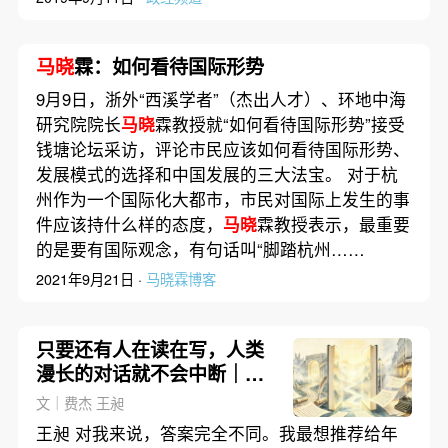
马晓
霖：如何看待国际形势
9月9日，浙外“西溪学者”（杰出人才）、环地中海
研究院院长
马晓
霖教授就“如何看待国际形势”接受
钱塘论坛采访，评论市民应该如何看待国际形势、
发展模式的选择和中国发展的三大法宝。 对于杭
州作为一个国际化大都市，市民对国际上发生的事
件应该持什么样的态度，
马晓
霖教授表示，最重要
的是要有国际观念，有句话叫“脚踏杭州……
2021年9月21日 ·
马晓霖博客
只要还有人在读在写，人类
漫长的对话就不会中断｜生
命情感对话⑦
文｜费杰 王昶
王昶 对我来说，答案完全不同。我最想推荐给年