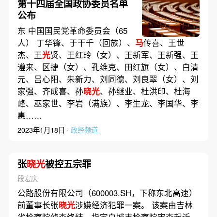
第十四届全国政协委员名单
公布
东 中国国民党革命委员会（65
人） 丁华锋、于干千（回族）、
马
传喜、王世
杰、王
光
贤、王红玲（女）、王新军、王新强、王
遵来、区捷（女）、孔维克、田红旗（女）、白清
元、吕心阳、朱新力、刘同德、刘良翠（女）、刘
家强、齐成喜、孙
晓光
、孙继业、杜洪印、杜海
峰、巫家世、李岩（满族）、李生龙、李国华、李
惠……
2023年1月18日 ·
政经频道
张
晓光
被控五宗罪
段宏庆
公路股份有限公司（600003.SH，下称东北高速）
前董事长张
晓光
涉嫌经济犯罪一案。 该案由吉林