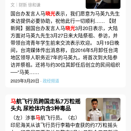
上海多地
文｜财新 徐和谦
国台办发言人马
晓光
表示，我们愿意为马英九先生
来访提供必要协助，祝他此行一切顺利…… 【财
新网】据国台办发言人马
晓光
3月20日表示，大陆
方面对马英九先生3月27日来大陆祭祖、参访，并
带领台湾青年学生前来交流表示欢迎。 3月19日晚
间，台湾媒体传出消息称，自2016年5月卸任台湾
地区领导人职务近7年的马英九，将首次到大陆参
访并祭祖。还将与约30位其卸任后创立的民间组织
──“马英……
2023年3月20日 ·
政经频道
马
航飞行员跨国走私7万粒摇
头丸 尿检体内含3种毒品
（左）涉事
马
航飞行员。（右）
印尼海关从该飞行员行李箱中查获的约7万粒摇头