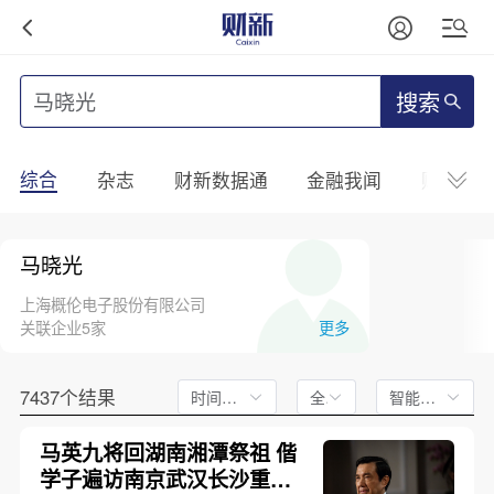
搜索
综合
杂志
财新数据通
金融我闻
财新mini
马晓光
上海概伦电子股份有限公司
关联企业5家
更多
7437个结果
时间不限
全文
智能排序
马英九将回湖南湘潭祭祖 偕
学子遍访南京武汉长沙重庆