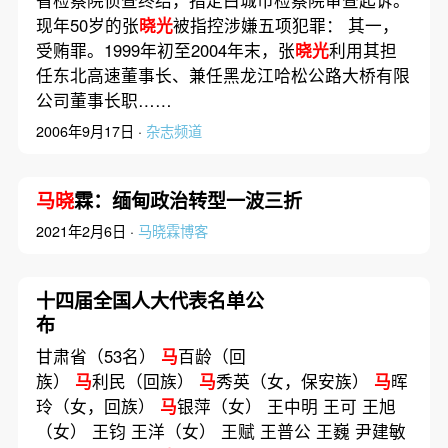
省检察院侦查终结，指定白城市检察院审查起诉。
现年50岁的张
晓光
被指控涉嫌五项犯罪： 其一，
受贿罪。1999年初至2004年末，张
晓光
利用其担
任东北高速董事长、兼任黑龙江哈松公路大桥有限
公司董事长职……
2006年9月17日 ·
杂志频道
马晓
霖：缅甸政治转型一波三折
2021年2月6日 ·
马晓霖博客
十四届全国人大代表名单公
布
甘肃省（53名）
马
百龄（回
族）
马
利民（回族）
马
秀英（女，保安族）
马
晖
玲（女，回族）
马
银萍（女） 王中明 王可 王旭
（女） 王钧 王洋（女） 王赋 王普公 王巍 尹建敏