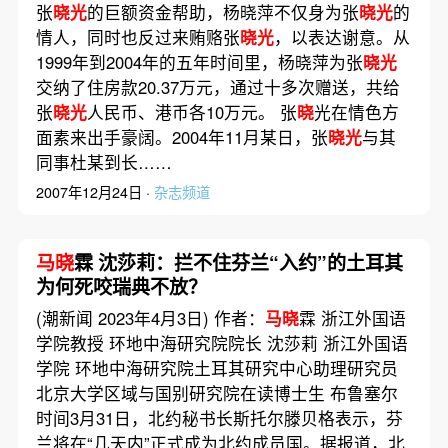
张
晓光
的巨额资金帮助，杨晓萍不仅身为张
晓光
的
情人，同时也反过来贿赂张
晓光
，以表达谢意。从
1999年到2004年的五年时间里，杨晓萍为张
晓光
交纳了住房款20.37万元，通过十多次赠送，共给
张
晓光
人民币、港币各10万元。 张
晓
光在情色方
面素来出手豪阔。2004年11月某日，张
晓光
与其
同事杜某到长……
2007年12月24日 ·
杂志频道
马晓
霖 沈莎莉：拦不住芬兰“入约”的土耳其
为何死咬瑞典不放？
(潮新闻 2023年4月3日) 作者：
马晓
霖 浙江外国语
学院教授 环地中海研究院院长 沈莎莉 浙江外国语
学院 环地中海研究院土耳其研究中心助理研究员
北京大学区域与国别研究院在读博士生 布鲁塞尔
时间3月31日，北约秘书长斯托尔滕贝格表示，芬
兰将在“几天内”正式成为北约成员国。据报道，北