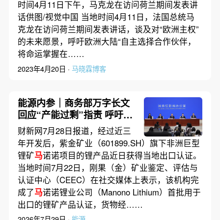
时间4月11日下午，马克龙在访问荷兰期间发表讲
话供图/视觉中国 当地时间4月11日，法国总统马
克龙在访问荷兰期间发表讲话，谈及对“欧洲主权”
的未来愿景，呼吁欧洲大陆“自主选择合作伙伴，
将命运掌握在……
2023年4月20日 ·
马晓霖博客
能源内参｜商务部万字长文
回应“产能过剩”指责 呼吁各
国合作而非制造对立；红海
财新网7月28日报道，经过近三
油轮通行量锐减逾七成 但实
年开发后，紫金矿业（601899.SH）旗下非洲巨型
际“暗航”盛行
锂矿
马
诺诺项目的锂产品近日获得当地出口认证。
当地时间7月22日，刚果（金）矿业鉴定、评估与
认证中心（CEEC）在社交媒体上表示，该机构完
成了
马
诺诺锂业公司（Manono Lithium）首批用于
出口的锂矿产品认证，货物经……
2026年7月29日 ·
能源