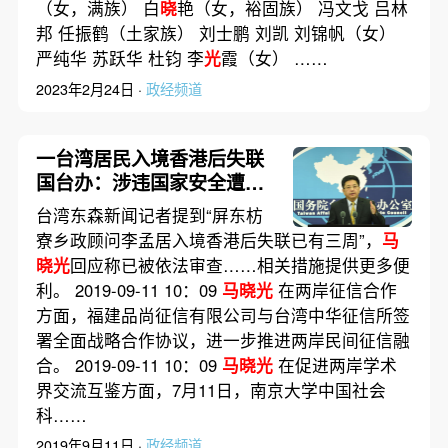
（女，满族） 白
晓
艳（女，裕固族） 冯文戈 吕林
邦 任振鹤（土家族） 刘士鹏 刘凯 刘锦帆（女）
严纯华 苏跃华 杜钧 李
光
霞（女） ……
2023年2月24日 ·
政经频道
一台湾居民入境香港后失联
国台办：涉违国家安全遭审
查
台湾东森新闻记者提到“屏东枋
寮乡政顾问李孟居入境香港后失联已有三周”，
马
晓光
回应称已被依法审查……相关措施提供更多便
利。 2019-09-11 10：09
马晓光
在两岸征信合作
方面，福建品尚征信有限公司与台湾中华征信所签
署全面战略合作协议，进一步推进两岸民间征信融
合。 2019-09-11 10：09
马晓光
在促进两岸学术
界交流互鉴方面，7月11日，南京大学中国社会
科……
2019年9月11日 ·
政经频道