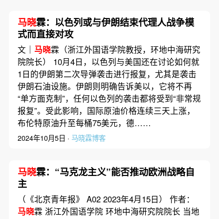
马晓
霖：以色列或与伊朗结束代理人战争模
式而直接对攻
文｜
马晓
霖（浙江外国语学院教授，环地中海研究
院院长） 10月4日，以色列与美国还在讨论如何就
1日的伊朗第二次导弹袭击进行报复，尤其是袭击
伊朗石油设施。伊朗则明确告诉美以，它将不再
“单方面克制”，任何以色列的袭击都将受到“非常规
报复”。受此影响，国际原油价格连续三天上涨，
布伦特原油升至每桶75美元，德……
2024年10月5日 ·
马晓霖博客
马晓
霖：“马克龙主义”能否推动欧洲战略自
主
（《北京青年报》 A02 2023年4月15日） 作者：
马晓
霖 浙江外国语学院 环地中海研究院院长 当地