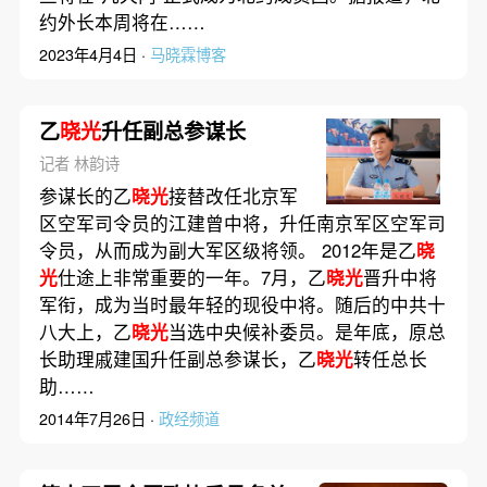
约外长本周将在……
2023年4月4日 ·
马晓霖博客
乙
晓光
升任副总参谋长
记者 林韵诗
参谋长的乙
晓光
接替改任北京军
区空军司令员的江建曾中将，升任南京军区空军司
令员，从而成为副大军区级将领。 2012年是乙
晓
光
仕途上非常重要的一年。7月，乙
晓光
晋升中将
军衔，成为当时最年轻的现役中将。随后的中共十
八大上，乙
晓光
当选中央候补委员。是年底，原总
长助理戚建国升任副总参谋长，乙
晓光
转任总长
助……
2014年7月26日 ·
政经频道