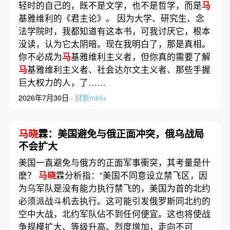
轻时的自己的，既不是文学，也不是哲学，而是
马
基雅维利的《君主论》。 因为大学、研究生、念
法学院时，我都知道有这本书，可我讨厌它，根本
没读，认为它太阴暗。现在我明白了，那是真相。
你不必成为
马
基雅维利主义者，但你真的需要了解
马
基雅维利主义者、社会达尔文主义者、那些手握
巨大权力的人，了……
2026年7月30日 ·
财新mini+
马晓
霖：美国避免与俄正面冲突，俄乌战局
不会扩大
美国一直避免与俄方的正面军事衝突，其考量是什
麽？
马晓
霖分析指：“美国不同意设立禁飞区，因
为乌军队是没有能力执行禁飞的，美国为首的北约
必须派战斗机去执行。这可能引发俄罗斯同北约的
空中大战，北约军队佔不到任何便宜。这也将使战
争规模扩大、等级升高、烈度增加，走向不可