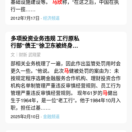
基础设施建设等。
马欣
称，“在这之后，中国在执
行一揽……
2012年7月17日 ·
经济频道
多项投资业务违规 工行原私
行部“债王”徐卫东被终身禁
业
文｜财新 武晓蒙
部相关业务梳理了一遍，因此作出监管处罚用时会
更久一些。”他说。 此次
马
健被处罚的案由为：未
按规定程序选聘金融服务合作机构、理财投资合作
机构名单制管理严重违反审慎经营规则、员工行为
管理严重违反审慎经营规则。 现年61岁的
马
健出
生于1964年，是一位“老工行”。他于1984年10月入
职，担任过基……
2025年2月10日 ·
金融频道