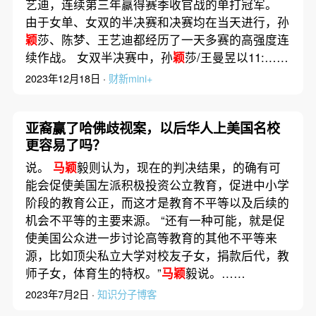
艺迪，连续第三年赢得赛季收官战的单打冠军。
由于女单、女双的半决赛和决赛均在当天进行，孙
颖
莎、陈梦、王艺迪都经历了一天多赛的高强度连
续作战。 女双半决赛中，孙
颖
莎/王曼昱以11:……
2023年12月18日 ·
财新mini+
亚裔赢了哈佛歧视案，以后华人上美国名校
更容易了吗？
说。
马颖
毅则认为，现在的判决结果，的确有可
能会促使美国左派积极投资公立教育，促进中小学
阶段的教育公正，而这才是教育不平等以及后续的
机会不平等的主要来源。 “还有一种可能，就是促
使美国公众进一步讨论高等教育的其他不平等来
源，比如顶尖私立大学对校友子女，捐款后代，教
师子女，体育生的特权。”
马颖
毅说。……
2023年7月2日 ·
知识分子博客