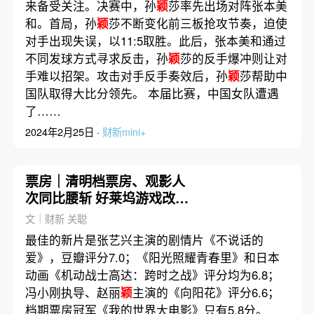
来备受关注。决赛中，孙
颖
莎率先出场对阵张本美
和。首局，孙
颖
莎不断变化前三板抢攻节奏，迫使
对手出现失误，以11:5取胜。此后，张本美和通过
不同发球方式寻求反击，孙
颖
莎的反手爆冲则让对
手难以招架。攻击对手反手奏效后，孙
颖
莎帮助中
国队取得大比分领先。 本届比赛，中国女队遭遇
了……
2024年2月25日 ·
财新mini+
票房｜清明档票房、观影人
次同比腰斩 好莱坞游戏改编
电影夺冠
文｜财新 关聪
最佳的新片是张艺兴主演的剧情片《不说话的
爱》，豆瓣评分7.0；《阳光照耀青春里》和日本
动画《机动战士高达：跨时之战》评分均为6.8；
冯小刚执导、赵丽
颖
主演的《向阳花》评分6.6；
档期票房冠军《我的世界大电影》只有5.8分。