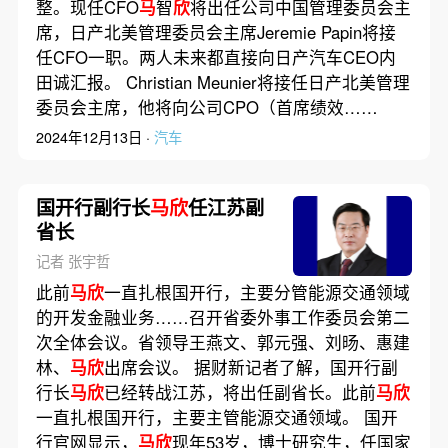
整。现任CFO
马
智
欣
将出任公司中国管理委员会主
席，日产北美管理委员会主席Jeremie Papin将接
任CFO一职。两人未来都直接向日产汽车CEO内
田诚汇报。 Christian Meunier将接任日产北美管理
委员会主席，他将向公司CPO（首席绩效……
2024年12月13日 ·
汽车
国开行副行长
马欣
任江苏副
省长
记者 张宇哲
此前
马欣
一直扎根国开行，主要分管能源交通领域
的开发金融业务……召开省委外事工作委员会第二
次全体会议。省领导王燕文、郭元强、刘旸、惠建
林、
马欣
出席会议。 据财新记者了解，国开行副
行长
马欣
已经转战江苏，将出任副省长。此前
马欣
一直扎根国开行，主要主管能源交通领域。 国开
行官网显示，
马欣
现年53岁，博士研究生，任国家