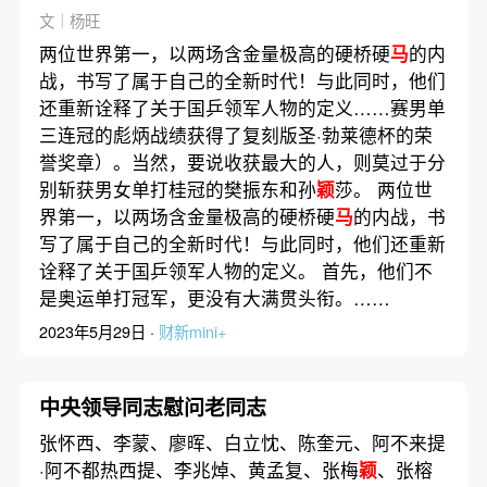
文｜杨旺
两位世界第一，以两场含金量极高的硬桥硬
马
的内
战，书写了属于自己的全新时代！与此同时，他们
还重新诠释了关于国乒领军人物的定义……赛男单
三连冠的彪炳战绩获得了复刻版圣·勃莱德杯的荣
誉奖章）。当然，要说收获最大的人，则莫过于分
别斩获男女单打桂冠的樊振东和孙
颖
莎。 两位世
界第一，以两场含金量极高的硬桥硬
马
的内战，书
写了属于自己的全新时代！与此同时，他们还重新
诠释了关于国乒领军人物的定义。 首先，他们不
是奥运单打冠军，更没有大满贯头衔。……
2023年5月29日 ·
财新mini+
中央领导同志慰问老同志
张怀西、李蒙、廖晖、白立忱、陈奎元、阿不来提
·阿不都热西提、李兆焯、黄孟复、张梅
颖
、张榕