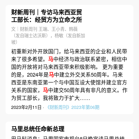
财新周刊｜专访马来西亚贸
工部长：经贸方为立命之所
文｜财新周刊 王端、王小青、韩薇
（发自瑞士达沃斯），杨敏（发自新加
坡）
初重新对外开放国门，给马来西亚的企业和人民带
来了很多希望。
马
中经济与政治联系紧密，相信中
国的开放将对马来西亚带来积极影响。 更为重要
的是，2024年是
马
中建立外交关系50周年。马来
西亚是东南亚第一个与中国互设大使馆并建立官方
关系的国家，
马
中建交50周年具有非凡的意义。作
为贸工部长，我将致力于扩大……
2023年2月11日 ·
《财新周刊》2023年第06期
马里总统任命新总理
巴马科消息：马里国家电视台8日晚宣读马里总统