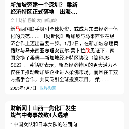
新加坡旁建一个深圳？ 柔新
经济特区正式落地｜出海·地
缘
文｜财新 杨敏 发自新加坡
新
马
两国联手吸引全球投资，或成为东盟经济一体
化的典范…… 【财新网】新加坡与马来西亚在经
济合作上迈出重要一步。1月7日，在新加坡总理黄
循财与马来西亚总理安瓦尔·易卜拉
欣
见证下，两
国交换了柔佛—新加坡经济特区协议（简称JS-
SEZ）。黄循财表示，新柔经济特区的更大潜力不
仅在于推动新加坡企业进入柔佛市场，而且在于双
方携手合作，共同吸引全球投资项目。 柔……
2025年1月7日 ·
世界频道
财新闻｜山西一焦化厂发生
煤气中毒事故致4人遇难
” 中国女队和日本女队的碰面向