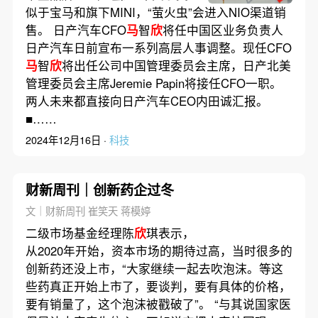
完成
似于宝马和旗下MINI，“萤火虫”会进入NIO渠道销
售。 日产汽车CFO
马
智
欣
将任中国区业务负责人
日产汽车日前宣布一系列高层人事调整。现任CFO
马
智
欣
将出任公司中国管理委员会主席，日产北美
管理委员会主席Jeremie Papin将接任CFO一职。
两人未来都直接向日产汽车CEO内田诚汇报。
■……
2024年12月16日 ·
科技
财新周刊｜创新药企过冬
文｜财新周刊 崔笑天 蒋模婷
二级市场基金经理陈
欣
琪表示，
从2020年开始，资本市场的期待过高，当时很多的
创新药还没上市，“大家继续一起去吹泡沫。等这
些药真正开始上市了，要谈判，要有具体的价格，
要有销量了，这个泡沫被戳破了”。 “与其说国家医