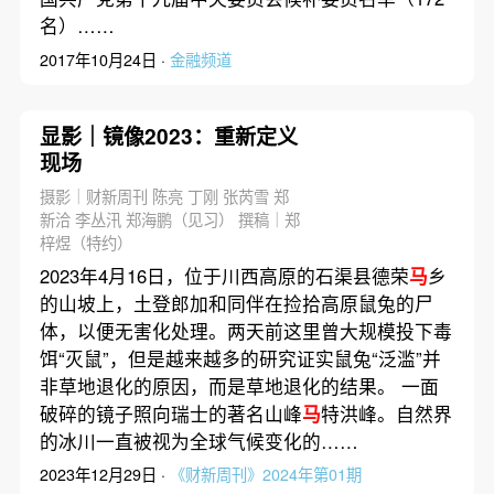
名）……
2017年10月24日 ·
金融频道
显影｜镜像2023：重新定义
现场
摄影｜财新周刊 陈亮 丁刚 张芮雪 郑
新洽 李丛汛 郑海鹏（见习） 撰稿｜郑
梓煜（特约）
2023年4月16日，位于川西高原的石渠县德荣
马
乡
的山坡上，土登郎加和同伴在捡拾高原鼠兔的尸
体，以便无害化处理。两天前这里曾大规模投下毒
饵“灭鼠”，但是越来越多的研究证实鼠兔“泛滥”并
非草地退化的原因，而是草地退化的结果。 一面
破碎的镜子照向瑞士的著名山峰
马
特洪峰。自然界
的冰川一直被视为全球气候变化的……
2023年12月29日 ·
《财新周刊》2024年第01期