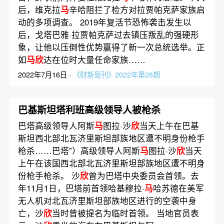
后，维克拉
马
辛哈阻拦了检方对拉贾帕克萨家族启
动的多项调查。 2019年复活节恐怖袭击发生以
后，戈塔巴雅·拉贾帕克萨过去镇压叛乱的强硬形
象，让他以压倒性优势赢得了新一次总统选举。正
如
马欣
达在位时大量任命家族……
2022年7月16日 ·
《财新周刊》2022年第28期
巴基斯坦塔利班高级领导人被枪杀
巴塔高级领导人阿斯
马
图拉·沙
欣
当天上午在巴基
斯坦西北部北瓦济里斯坦部族地区遭不明身份枪手
枪杀……巴塔”）高级领导人阿斯
马
图拉·沙
欣
当天
上午在该国西北部北瓦济里斯坦部族地区遭不明身
份枪手枪杀。 沙
欣
曾为巴塔中央委员会首领。去
年11月1日，巴塔前首领哈基穆拉·
马
哈苏德在美军
无人机对北瓦济里斯坦部族地区进行的空袭中身
亡，沙
欣
当时曾被提名为临时首领。 当地官员表