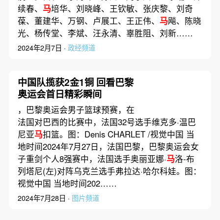
续春、
马
培华、刘晓峰、王钦敏、张庆黎、刘奇
葆、董建华、万钢、卢展工、王正伟、
马
飚、陈晓
光、杨传堂、李斌、汪永清、辜胜阻、刘新……
2024年2月7日 ·
政经频道
中国队揽获2金1铜 回看巴黎
奥运会首日精彩瞬间
，巴黎奥运会男子篮球预赛，在
法国对巴西的比赛中，法国32号选手维克多·温巴
尼亚
马
扣篮。图：Denis CHARLET /视觉中国 当
地时间2024年7月27日，法国巴黎，巴黎奥运会女
子重剑个人8强赛中，法国选手奥丽亚娜·
马
洛-布
列塔尼(左)对阵乌克兰选手弗拉达·哈尔科娃。图：
视觉中国 当地时间202……
2024年7月28日 ·
图片频道