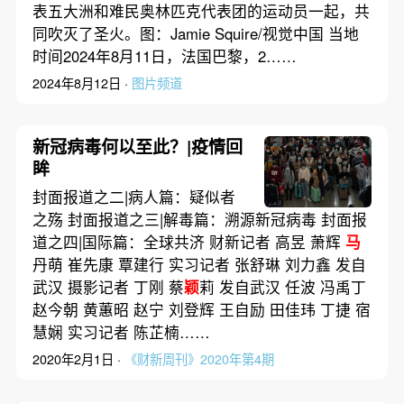
表五大洲和难民奥林匹克代表团的运动员一起，共
同吹灭了圣火。图：Jamie Squire/视觉中国 当地
时间2024年8月11日，法国巴黎，2……
2024年8月12日 ·
图片频道
新冠病毒何以至此？|疫情回
眸
封面报道之二|病人篇：疑似者
之殇 封面报道之三|解毒篇：溯源新冠病毒 封面报
道之四|国际篇：全球共济 财新记者 高昱 萧辉
马
丹萌 崔先康 覃建行 实习记者 张舒琳 刘力鑫 发自
武汉 摄影记者 丁刚 蔡
颖
莉 发自武汉 任波 冯禹丁
赵今朝 黄蕙昭 赵宁 刘登辉 王自励 田佳玮 丁捷 宿
慧娴 实习记者 陈芷楠……
2020年2月1日 ·
《财新周刊》2020年第4期