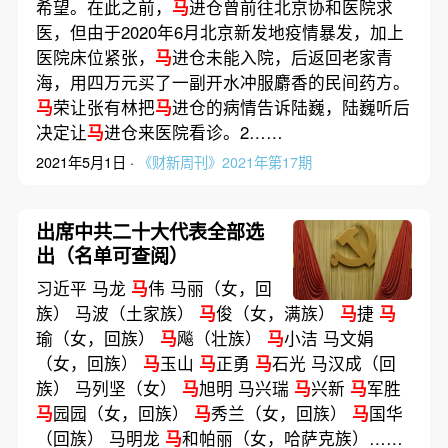
希望。在此之前，
马
进仓曾前往北京协和医院求
医，但由于2020年6月北京新发地疫情暴发，加上
医院床位紧张，
马
进仓未能入院，后返回老家青
海，用四万元买了一副开水冲服麝香的民间药方。
马
荣让张有林把
马
进仓的病情告诉陆巍，陆巍听后
决定让
马
进仓来医院看诊。2……
2021年5月1日 ·
《财新周刊》2021年第17期
出席中共二十大代表全部选
出（名单可查阅）
习近平 马龙
马
伟 马丽（女，回
族） 马波（土家族）
马
俊（女，满族）
马
捷
马
瑜（女，回族）
马
飚（壮族）
马
小洁 马文娟
（女，回族）
马
玉山
马
正勇
马
石光 马汉成（回
族） 马列坚（女）
马
旭明 马兴瑞
马
兴新
马
军胜
马
园园（女，回族）
马
秀兰（女，回族）
马
国华
（回族） 马明龙
马
和帕丽（女，哈萨克族）……