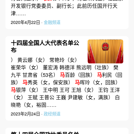
开发银行党委委员、副行长；此前历任国开行天
津……
2020年4月22日 ·
金融频道
十四届全国人大代表名单公
布
） 黄云娜（女） 常艳玲（女）
崔荣华（女） 董宏涛 韩德洋 熊远明（壮族） 樊
九平 甘肃省（53名）
马
百龄（回族）
马
利民（回
族）
马
秀英（女，保安族）
马
晖玲（女，回族）
马
银萍（女） 王中明 王可 王旭（女） 王钧 王洋
（女） 王赋 王普公 王巍 尹建敏（女，满族） 白
晓艳（女，裕固……
2023年2月24日 ·
政经频道