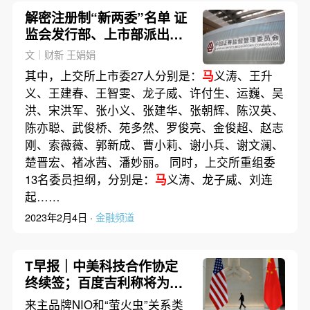
解密注册制“新两委”名单 证
监会发行部、上市部派出副
主任级专职委员
文｜财新 王娟娟
其中，上交所上市委27人分别是：
马
义涛、王升
义、王建春、王智雯、龙子威、许付生、运巍、吴
洪、宋洪军、张小义、张建华、张朝辉、陈汉英、
陈亦聪、武俊桥、苑多然、罗俊亮、金俊超、赵志
刚、索薇薇、郭新成、曹小莉、谢小兵、谢文澜、
楚晋宏、褚冰茜、潘妙丽。 同时，上交所重组委
13名委员担纲，分别是：
马
义涛、龙子威、刘连
起……
2023年2月4日 ·
金融频道
T早报｜中美科技合作协定
终续签；百度吉利称将为极
越善后；华为车BU分拆即将
来主品牌NIO和“萤火虫”关系类