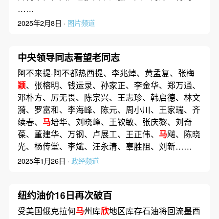
……
2025年2月8日 ·
图片频道
中央领导同志看望老同志
阿不来提·阿不都热西提、李兆焯、黄孟复、张梅
颖
、张榕明、钱运录、孙家正、李金华、郑万通、
邓朴方、厉无畏、陈宗兴、王志珍、韩启德、林文
漪、罗富和、李海峰、陈元、周小川、王家瑞、齐
续春、
马
培华、刘晓峰、王钦敏、张庆黎、刘奇
葆、董建华、万钢、卢展工、王正伟、
马
飚、陈晓
光、杨传堂、李斌、汪永清、辜胜阻、刘新……
2025年1月26日 ·
政经频道
纽约油价16日再次破百
受美国俄克拉何
马
州库
欣
地区库存石油将回流墨西