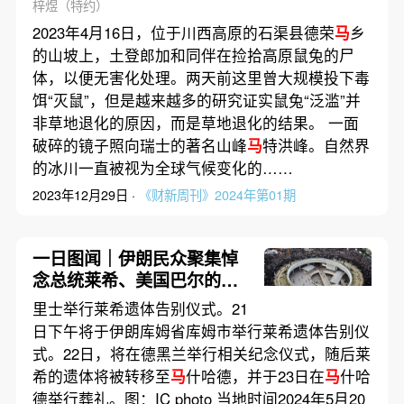
梓煜（特约）
2023年4月16日，位于川西高原的石渠县德荣
马
乡
的山坡上，土登郎加和同伴在捡拾高原鼠兔的尸
体，以便无害化处理。两天前这里曾大规模投下毒
饵“灭鼠”，但是越来越多的研究证实鼠兔“泛滥”并
非草地退化的原因，而是草地退化的结果。 一面
破碎的镜子照向瑞士的著名山峰
马
特洪峰。自然界
的冰川一直被视为全球气候变化的……
2023年12月29日 ·
《财新周刊》2024年第01期
一日图闻｜伊朗民众聚集悼
念总统莱希、美国巴尔的摩
撞桥货船“达利”号从事故现
里士举行莱希遗体告别仪式。21
场移出
日下午将于伊朗库姆省库姆市举行莱希遗体告别仪
式。22日，将在德黑兰举行相关纪念仪式，随后莱
希的遗体将被转移至
马
什哈德，并于23日在
马
什哈
德举行葬礼。图：IC photo 当地时间2024年5月20