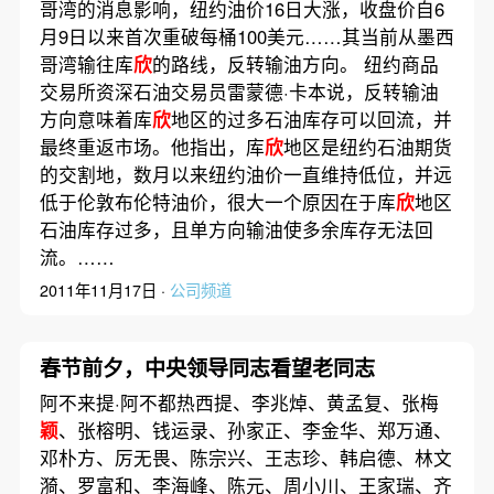
哥湾的消息影响，纽约油价16日大涨，收盘价自6
月9日以来首次重破每桶100美元……其当前从墨西
哥湾输往库
欣
的路线，反转输油方向。 纽约商品
交易所资深石油交易员雷蒙德·卡本说，反转输油
方向意味着库
欣
地区的过多石油库存可以回流，并
最终重返市场。他指出，库
欣
地区是纽约石油期货
的交割地，数月以来纽约油价一直维持低位，并远
低于伦敦布伦特油价，很大一个原因在于库
欣
地区
石油库存过多，且单方向输油使多余库存无法回
流。……
2011年11月17日 ·
公司频道
春节前夕，中央领导同志看望老同志
阿不来提·阿不都热西提、李兆焯、黄孟复、张梅
颖
、张榕明、钱运录、孙家正、李金华、郑万通、
邓朴方、厉无畏、陈宗兴、王志珍、韩启德、林文
漪、罗富和、李海峰、陈元、周小川、王家瑞、齐