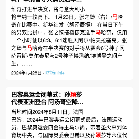
赛事
维奇打进半决赛，将与意大利小
将辛纳一较高下。 1月23日，张之臻（右）/
马
哈
奇在比赛中。新华社发（胡泾辰摄） 在当日下午
的男双比拼中，张之臻搭档捷克选手
马
哈奇，仅用
一个小时便以6:3、6:1速胜贝阿尔/帕夫拉塞克。张
之臻与
马
哈奇在半决赛的对手将从赛会6号种子冈
萨雷斯/莫尔泰尼与2号种子博潘纳/埃博登之间产
生。……
2024年1月28日 ·
财新mini+
巴黎奥运会闭幕式：孙
颖
莎
代表亚洲登台 阿汤哥空降传
递奥运旗帜
当地时间2024年8月11日，法国
巴黎，2024年巴黎奥运会闭幕式最后，法国运动
员、巴黎奥运会四金得主马尔尚，带着圣火来到体
育场中央，与国际奥委会巴赫以及孙
颖
莎等六位代