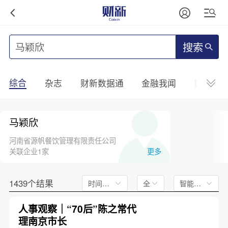
搜索
综合
杂志
财新数据通
金融我闻
财新mini
马颖欣
河南省源帆餐饮管理有限责任公司
关联企业1家
更多
1439个结果
时间不限
全文
智能排序
人事观察｜“70后”陈之常代
理南京市长