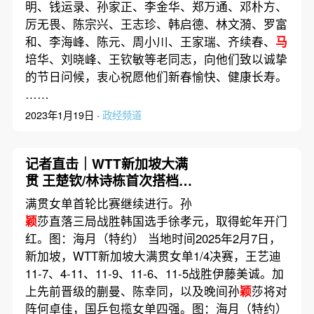
明、钱运录、孙家正、李金华、郑万通、邓朴方、
厉无畏、陈宗兴、王志珍、韩启德、林文漪、罗富
和、李海峰、陈元、周小川、王家瑞、齐续春、
马
培华、刘晓峰、王钦敏等老同志，向他们致以诚挚
的节日问候，衷心祝愿他们新春愉快、健康长寿。
……
2023年1月19日 ·
政经频道
记者直击｜WTT新加坡大满
贯 王楚钦/林诗栋首次搭档即
夺冠
满贯女单首轮比赛继续进行。孙
颖
莎直落三局战胜韩国选手徐孝元，取得蛇年开门
红。图：海月（特约） 当地时间2025年2月7日，
新加坡，WTT新加坡大满贯女单1/4决赛，王艺迪
11-7、4-11、11-9、11-6、11-5战胜伊藤美诚。加
上先前晋级的蒯曼、陈幸同，以及晚间孙
颖
莎将对
阵何卓佳，国乒包揽女单四强。图：海月（特约）