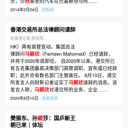
示，沙
欣
乘坐的汽车在巴基斯坦与阿……
2014年2月24日 ·
财新网
香港交易所总法律顾问请辞
驻香港记者 尉奕阳
HK）再有高管变动。集团总法
律顾问
马颖欣
（Ferheen Mahomed）已经请辞，
并将于2020年底卸任。 自2020年以来，港交所已
有五名集团最高决策部门高管调职、宣布或已经辞
职；此外亦有数名部门主管离任。 8月10日，港交
所发言人向财新记者证实了
马颖欣
请辞的消息。该
发言人称，
马颖欣
对港交所的业务、企业……
2020年8月10日 ·
金融频道
樊振东、孙
颖
莎：国乒新王
朝已来｜体坛