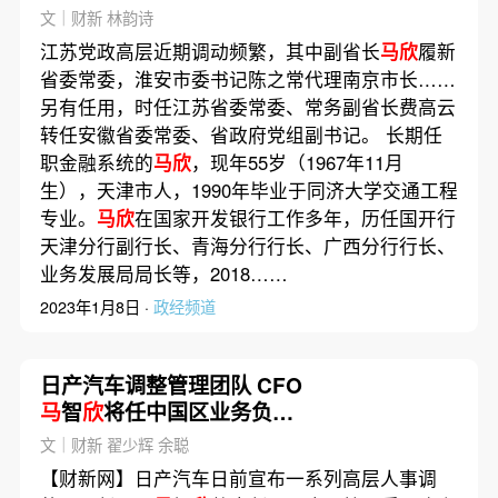
文｜财新 林韵诗
江苏党政高层近期调动频繁，其中副省长
马欣
履新
省委常委，淮安市委书记陈之常代理南京市长……
另有任用，时任江苏省委常委、常务副省长费高云
转任安徽省委常委、省政府党组副书记。 长期任
职金融系统的
马欣
，现年55岁（1967年11月
生），天津市人，1990年毕业于同济大学交通工程
专业。
马欣
在国家开发银行工作多年，历任国开行
天津分行副行长、青海分行行长、广西分行行长、
业务发展局局长等，2018……
2023年1月8日 ·
政经频道
日产汽车调整管理团队 CFO
马
智
欣
将任中国区业务负责
人
文｜财新 翟少辉 余聪
【财新网】日产汽车日前宣布一系列高层人事调