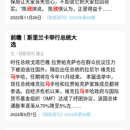
保局让大家丧失信心，不如说它把大家拉回现
实。”陈
欣
琪说。 陈
欣
琪认为，正是得益于……
2022年11月26日 ·
《财新周刊》2022年第46期
前瞻｜斯里兰卡举行总统大
选
文｜财新周刊 路尘
时任总统戈塔巴雅·拉贾帕克萨也在群众抗议压力
下被迫逃往国外。随后出任总统的拉尼尔·维克拉
马
辛哈，任期将在今年11月结束。 本届选举中，
现任总统维克拉
马
辛哈和拉贾帕克萨家族成员都将
参选。自经济危机以来，维克拉
马
辛哈政府与国际
货币基金组织（IMF）达成了纾困协议，该国总体
通胀率逐渐从70%降至5%左……
2024年9月7日 ·
《财新周刊》2024年第36期