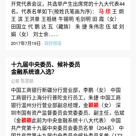
开党代表会议，共选举产生出席党的十九大代表44
名。代表名单如下(按姓氏笔画为序)：
马
欣
王 炯
王 滨 王洪章 王祖继 牛锡明 毛剑明 田 霞（女）
田国立 代 鹏 达 瓦（藏族） 朱 捷 朱伟忠 伍 斌 刘
娟（女） 刘士余……
2017年7月19日 ·
政经频道
十九届中央委员、候补委员
金融系统谁入选？
记者 陈慧颖
中国工商银行新疆分行营业部，李鹏（女） 中国
工商银行上海分行普陀支行员工，朱捷 中国工商
银行温州分行营业部副总经理，金
颖颖
（女） 深
圳市国有资产监督委员会党委委员、副主任，伍斌
（金
颖颖
此前为中央金融系统十八大代表） 中国
共产党第十九届中央委员会委员名单（204名） 中
国共产党第十九届中央委员会候补委员名单（172