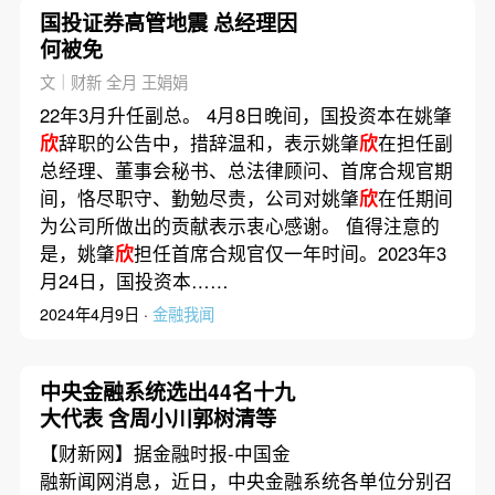
国投证券高管地震 总经理因
何被免
文｜财新 全月 王娟娟
22年3月升任副总。 4月8日晚间，国投资本在姚肇
欣
辞职的公告中，措辞温和，表示姚肇
欣
在担任副
总经理、董事会秘书、总法律顾问、首席合规官期
间，恪尽职守、勤勉尽责，公司对姚肇
欣
在任期间
为公司所做出的贡献表示衷心感谢。 值得注意的
是，姚肇
欣
担任首席合规官仅一年时间。2023年3
月24日，国投资本……
2024年4月9日 ·
金融我闻
中央金融系统选出44名十九
大代表 含周小川郭树清等
【财新网】据金融时报-中国金
融新闻网消息，近日，中央金融系统各单位分别召