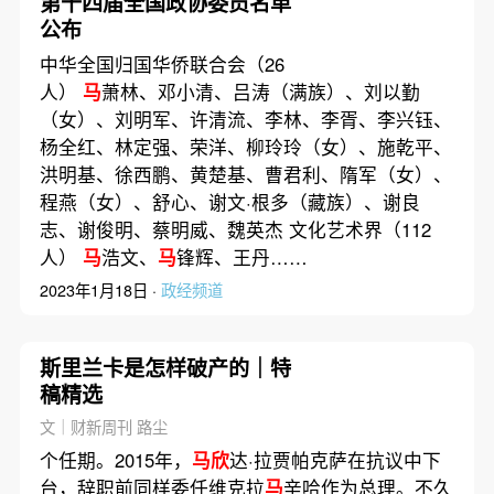
第十四届全国政协委员名单
公布
中华全国归国华侨联合会（26
人）
马
萧林、邓小清、吕涛（满族）、刘以勤
（女）、刘明军、许清流、李林、李胥、李兴钰、
杨全红、林定强、荣洋、柳玲玲（女）、施乾平、
洪明基、徐西鹏、黄楚基、曹君利、隋军（女）、
程燕（女）、舒心、谢文·根多（藏族）、谢良
志、谢俊明、蔡明威、魏英杰 文化艺术界（112
人）
马
浩文、
马
锋辉、王丹……
2023年1月18日 ·
政经频道
斯里兰卡是怎样破产的｜特
稿精选
文｜财新周刊 路尘
个任期。2015年，
马欣
达·拉贾帕克萨在抗议中下
台，辞职前同样委任维克拉
马
辛哈作为总理。不久