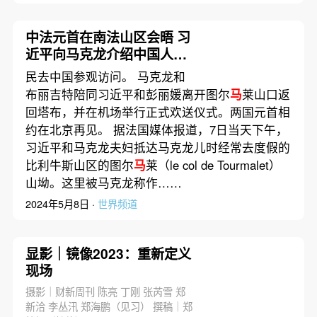
中法元首在南法山区会晤 习
近平向马克龙介绍中国人的
家国理念
民去中国参观访问。 马克龙和
布丽吉特陪同习近平和彭丽媛离开图尔
马
莱山口返
回塔布，并在机场举行正式欢送仪式。两国元首相
约在北京再见。 据法国媒体报道，7日当天下午，
习近平和马克龙夫妇抵达马克龙儿时经常去度假的
比利牛斯山区的图尔
马
莱（le col de Tourmalet）
山坳。这里被马克龙称作……
2024年5月8日 ·
世界频道
显影｜镜像2023：重新定义
现场
摄影｜财新周刊 陈亮 丁刚 张芮雪 郑
新洽 李丛汛 郑海鹏（见习） 撰稿｜郑