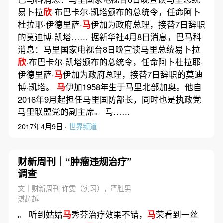
易卜拉
欣
·布巴卡尔·凯塔颁布的总统令，任命阿卜
杜拉耶·伊德里萨·
马
伊加为政府总理，接替7日辞职
的莫迪博·凯塔…… 据新华社4月8日消息，巴马科
消息：马里国家电视台8日晚宣读马里总统易卜拉
欣
·布巴卡尔·凯塔颁布的总统令，任命阿卜杜拉耶·
伊德里萨·
马
伊加为政府总理，接替7日辞职的莫迪
博·凯塔。
马
伊加1958年生于马里北部加奥。他自
2016年9月起担任马里国防部长，同时也是执政党
马里联盟党的副主席。 马……
2017年4月9日 ·
世界频道
财新周刊｜“肿瘤违规治疗”
调查
文｜财新周刊 许雯（实习），严胜男
湛超越
。 听到姑姑
马
秀芬治疗效果不错，
马
荣看到一丝