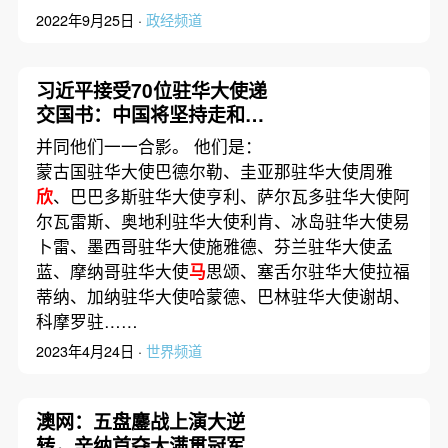
2022年9月25日 ·
政经频道
习近平接受70位驻华大使递
交国书：中国将坚持走和平
发展道路 坚持对外开放基本
并同他们一一合影。 他们是：
国策
蒙古国驻华大使巴德尔勒、圭亚那驻华大使周雅
欣
、巴巴多斯驻华大使亨利、萨尔瓦多驻华大使阿
尔瓦雷斯、奥地利驻华大使利肯、冰岛驻华大使易
卜雷、墨西哥驻华大使施雅德、芬兰驻华大使孟
蓝、摩纳哥驻华大使
马
思颂、塞舌尔驻华大使拉福
蒂纳、加纳驻华大使哈蒙德、巴林驻华大使谢胡、
科摩罗驻……
2023年4月24日 ·
世界频道
澳网：五盘鏖战上演大逆
转，辛纳首夺大满贯冠军｜