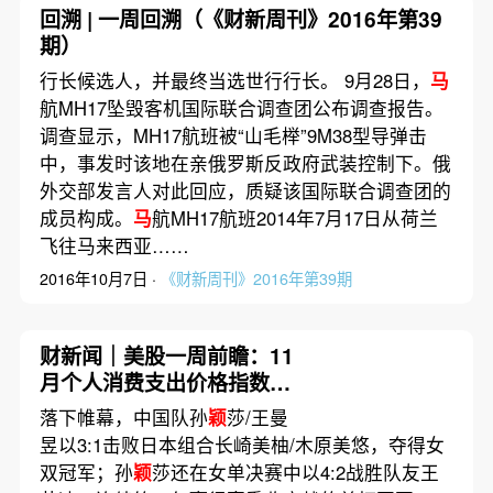
回溯 | 一周回溯（《财新周刊》2016年第39
期）
行长候选人，并最终当选世行行长。 9月28日，
马
航MH17坠毁客机国际联合调查团公布调查报告。
调查显示，MH17航班被“山毛榉”9M38型导弹击
中，事发时该地在亲俄罗斯反政府武装控制下。俄
外交部发言人对此回应，质疑该国际联合调查团的
成员构成。
马
航MH17航班2014年7月17日从荷兰
飞往马来西亚……
2016年10月7日 ·
《财新周刊》2016年第39期
财新闻｜美股一周前瞻：11
月个人消费支出价格指数出
炉
落下帷幕，中国队孙
颖
莎/王曼
昱以3:1击败日本组合长崎美柚/木原美悠，夺得女
双冠军；孙
颖
莎还在女单决赛中以4:2战胜队友王