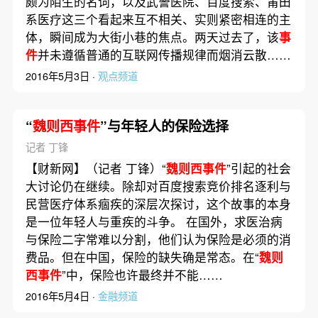
颇为陌生的名词，以及武警医院、百度搜索、莆田
系医疗这三个看起来互不相关、实则紧密相连的主
体，瞬间成为大街小巷的焦点。两天过去了，该
事
件
并未遵循普通的互联网传播规律而烟消云散……
2016年5月3日 ·
观点频道
“
魏则西事件
”与年轻人的保险选择
记者 丁锋
【财新网】（记者 丁锋）“
魏则西事件
”引起的社会
大讨论仍在继续。除却对百度搜索竞价排名逐利与
民营医疗体系痼疾的深层次探讨，这个故事的本身
是一位年轻人与重疾的斗争。 在国外，求医治病
与保险二字常难以分割，他们认为保险是必须的消
费品。但在中国，保险的缺失确是常态。在“
魏则
西事件
”中，保险也许最终并不能……
2016年5月4日 ·
金融频道