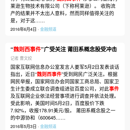
莱逊生物技术有限公司（下称柯莱逊）。 收购流
产的结果并不太出人意料，然而同样值得关注的
是，对于这……
2016年6月4日 ·
金融频道
“
魏则西事件
”广受关注 莆田系概念股受冲击
记者 曹文姣
国家互联网信息办公室发言人姜军5月2日发表谈话
指出，近日“
魏则西事件
”受到网民广泛关注。根据
网民举报，国家网信办会同国家工商总局、国家卫
生计生委成立联合调查组进驻百度公司，对此
事件
及互联网企业依法经营事项进行调查并依法处理。
受此影响，美国时间5月2日，百度股价下跌
7.92%，收报178.91美元/股。 莆田系概念股之一
的中源协和（600645……
2016年5月3日 ·
金融频道