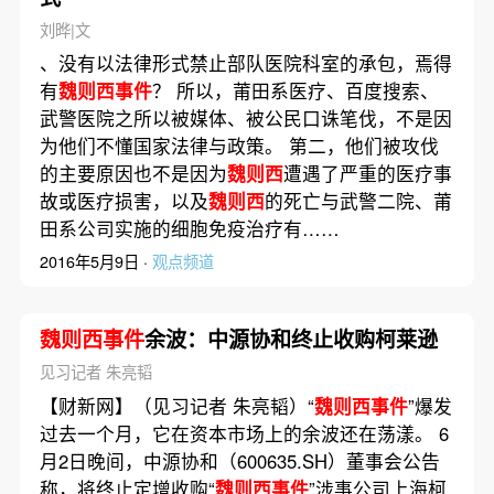
刘晔|文
、没有以法律形式禁止部队医院科室的承包，焉得
有
魏则西事件
？ 所以，莆田系医疗、百度搜索、
武警医院之所以被媒体、被公民口诛笔伐，不是因
为他们不懂国家法律与政策。 第二，他们被攻伐
的主要原因也不是因为
魏则西
遭遇了严重的医疗事
故或医疗损害，以及
魏则西
的死亡与武警二院、莆
田系公司实施的细胞免疫治疗有……
2016年5月9日 ·
观点频道
魏则西事件
余波：中源协和终止收购柯莱逊
见习记者 朱亮韬
【财新网】（见习记者 朱亮韬）“
魏则西事件
”爆发
过去一个月，它在资本市场上的余波还在荡漾。 6
月2日晚间，中源协和（600635.SH）董事会公告
称，将终止定增收购“
魏则西事件
”涉事公司上海柯