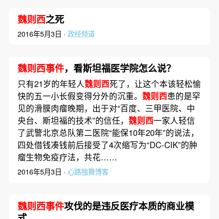
魏则西
之死
2016年5月3日 ·
政经频道
魏则西事件
，看斯坦福医学院怎么说？
只有21岁的年轻人
魏则西
死了，让这个本该轻松愉
快的五一小长假变得分外的沉重。
魏则西
患的是罕
见的滑膜肉瘤晚期，出于对“百度、三甲医院、中
央台、斯坦福的技术”的信任，
魏则西
一家人轻信
了武警北京总队第二医院“能保10年20年”的说法，
四处借钱凑钱前后接受了4次缩写为“DC-CIK”的肿
瘤生物免疫疗法，共花……
2016年5月3日 ·
心路独舞博客
魏则西事件
攻伐的是违反医疗本质的商业模
式