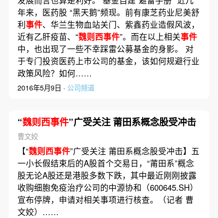
发展而言也算是利好。 基金自建“避雷手册” 近几
年来，医药股 “黑天鹅”频现。前有康芝药业尼美舒
利
事件
、华兰生物血站关门、紫鑫药业造假风波，
近有乙肝疫苗、“
魏则西事件
”。而在以上相关
事件
中，也出现了一些不幸踩雷公募基金的身影。 对
于专门投资医药上市公司的基金，该如何规避行业
政策风险？如何……
2016年5月9日 ·
公司频道
“
魏则西事件
”广受关注 莆田系概念股受冲击
曹文姣
【“
魏则西事件
”广受关注 莆田系概念股受冲击】五
一小长假结束后的A股首个交易日，“莆田系”概念
股无论A股还是港股多数下跌，其中最近刚刚披露
收购细胞免疫治疗公司的中源协和（600645.SH）
宣布停牌，申请对相关事项进行核查。（记者 曹
文姣）……