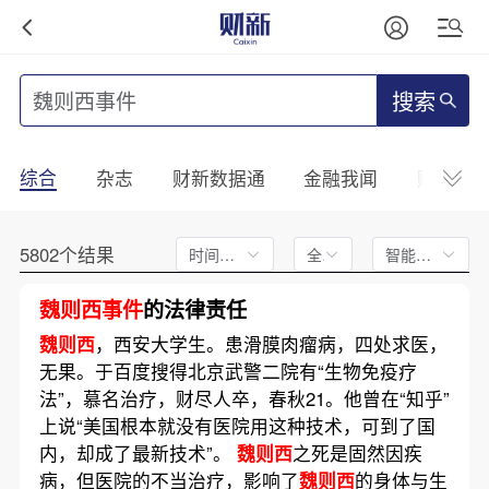
搜索
综合
杂志
财新数据通
金融我闻
财新mini
5802个结果
时间不限
全文
智能排序
魏则西事件
的法律责任
魏则西
，西安大学生。患滑膜肉瘤病，四处求医，
无果。于百度搜得北京武警二院有“生物免疫疗
法”，慕名治疗，财尽人卒，春秋21。他曾在“知乎”
上说“美国根本就没有医院用这种技术，可到了国
内，却成了最新技术”。
魏则西
之死是固然因疾
病，但医院的不当治疗，影响了
魏则西
的身体与生