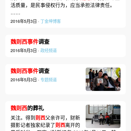
活质量，是民事侵权行为，应当承担法律责任。
……
2016年5月3日 ·
丁金坤博客
魏则西事件
调查
2016年5月3日 ·
政经频道
魏则西事件
调查
2016年5月3日 ·
专题频道
魏则西
的葬礼
关注。得到
则西
父亲许可，财新
摄影记者独家纪录了
则西
离开的