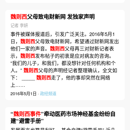
魏则西
父母致电财新网 发独家声明
记者 李妍
事件被媒体报道后，引发广泛关注。2016年5月1
日，
魏则西
父母致电财新网，希望通过财新网发出
他们一家的声音。
魏则西
父母再三对财新记者表
示，
魏则西
发布帖子的初衷是应对病友的咨询。
“我们的儿子，和我们，都没想针对任何机构和个
人。”
魏则西
父母的声明经记者整理确认，全文如
下： _____
魏则西
走了，他的事却突然在网络
上……
2016年5月1日 ·
政经频道
“
魏则西事件
”牵动医药市场神经基金纷纷自
建“避雷手册”