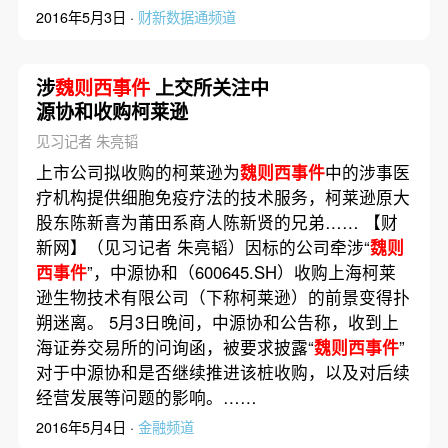
2016年5月3日 ·
财新数据通频道
涉
魏则西事件
上交所关注中
源协和收购柯莱逊
见习记者 朱亮韬
上市公司拟收购的柯莱逊为
魏则西事件
中的涉事医
疗机构提供细胞免疫疗法的技术服务，柯莱逊原大
股东陈新喜为莆田系商人陈新贤的兄弟…… 【财
新网】（见习记者 朱亮韬）因标的公司牵涉“
魏则
西事件
”，中源协和（600645.SH）收购上海柯莱
逊生物技术有限公司（下称柯莱逊）的前景变得扑
朔迷离。 5月3日晚间，中源协和公告称，收到上
海证券交易所的问询函，被要求披露“
魏则西事件
”
对于中源协和是否继续推进该桩收购，以及对后续
经营发展等问题的影响。……
2016年5月4日 ·
金融频道