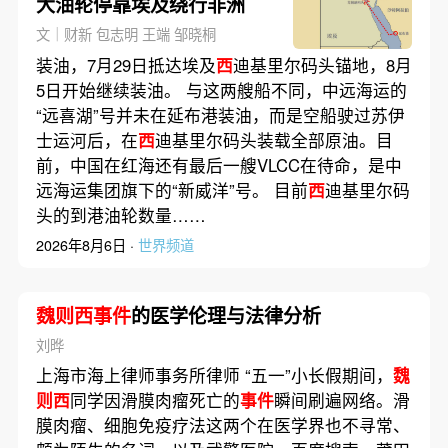
大油轮停靠埃及绕行非洲
文｜财新 包志明 王端 邹晓桐
装油，7月29日抵达埃及
西
迪基里尔码头锚地，8月
5日开始继续装油。 与这两艘船不同，中远海运的
“远喜湖”号并未在延布港装油，而是空船驶过苏伊
士运河后，在
西
迪基里尔码头装载全部原油。目
前，中国在红海还有最后一艘VLCC在待命，是中
远海运集团旗下的“新威洋”号。 目前
西
迪基里尔码
头的到港油轮数量……
2026年8月6日 ·
世界频道
魏则西事件
的医学伦理与法律分析
刘晔
上海市海上律师事务所律师 “五一”小长假期间，
魏
则西
同学因滑膜肉瘤死亡的
事件
瞬间刷遍网络。滑
膜肉瘤、细胞免疫疗法这两个在医学界也不寻常、