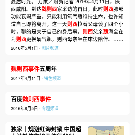
最后时光。 万家／财新记者 2016年4月11日，陕
西咸阳。到达
魏则西
家采访的首日，此时
则西
肺部
功能衰竭严重，只能利用氧气瓶维持生命，也许知
道自己即将离开，这一天
则西
拉着父母谈了四个小
时，聊的是关于自己的身后事。
则西
父亲
魏
海全在
为
则西
更换氧气瓶，则西母亲坐在床边陪伴。……
2016年5月1日 ·
图片频道
魏则西事件
五周年
2017年4月11日 ·
特色频道
百度
魏则西事件
2016年8月5日 ·
专题频道
独家｜规避红海封锁 中国超