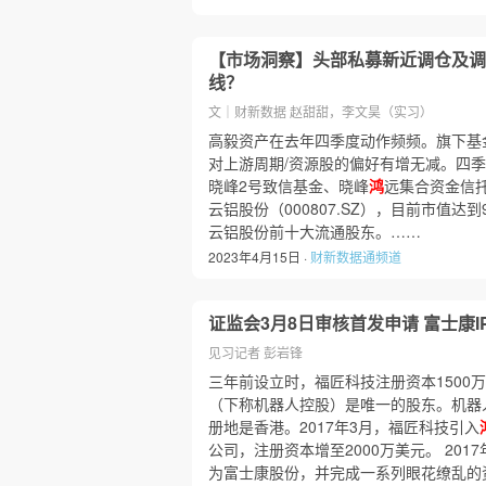
【市场洞察】头部私募新近调仓及调
线？
文｜财新数据 赵甜甜，李文昊（实习）
高毅资产在去年四季度动作频频。旗下基
对上游周期/资源股的偏好有增无减。四
晓峰2号致信基金、晓峰
鸿
远集合资金信托
云铝股份（000807.SZ），目前市值达
云铝股份前十大流通股东。……
2023年4月15日 ·
财新数据通频道
证监会3月8日审核首发申请 富士康I
见习记者 彭岩锋
三年前设立时，福匠科技注册资本1500
（下称机器人控股）是唯一的股东。机器人
册地是香港。2017年3月，福匠科技引入
公司，注册资本增至2000万美元。 20
为富士康股份，并完成一系列眼花缭乱的