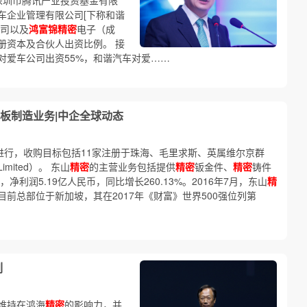
深圳市腾讯产业投资基金有限
车企业管理有限公司[下称和谐
公司以及
鸿富锦精密
电子（成
册资本及合伙人出资比例。 接
对爱车公司出资55%，和谐汽车对爱……
板制造业务|中企全球动态
X进行，收购目标包括11家注册于珠海、毛里求斯、英属维尔京群
ited）。 东山
精密
的主营业务包括提供
精密
钣金件、
精密
铸件
净利润5.19亿人民币，同比增长260.13%。2016年7月，东山
精
目前总部位于新加坡，其在2017年《财富》世界500强位列第
列
维持在鸿海
精密
的影响力，并