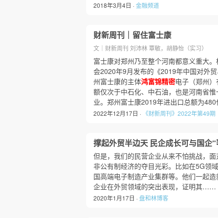
2018年3月4日 ·
金融频道
财新周刊｜留住富士康
文｜财新周刊 刘沛林 覃敏，胡静怡（实习）
富士康对郑州乃至整个河南都意义重大。
会2020年9月发布的《2019年中国对外
州富士康的主体
鸿富锦精密
电子（郑州）
额仅次于中石化、中石油，也是河南省惟一
业。郑州富士康2019年进出口总额为48
2022年12月17日 ·
《财新周刊》2022年第49期
撑起外贸半边天 民企成长可与国企“
但是，我们的民营企业从来不怕挑战，面
非公有制经济的夺目光彩。比如在5G领
国高端电子制造产业集群等。他们一起造
企业在外贸领域的突出表现，证明其……
2020年1月17日 ·
盘和林博客