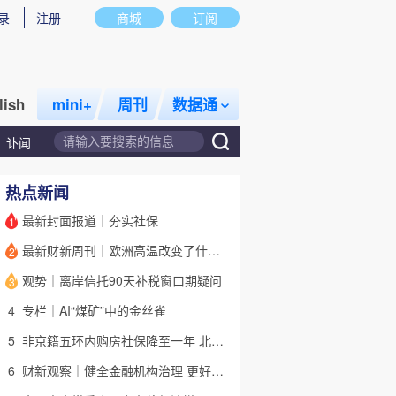
录
注册
商城
订阅
lish
mini+
周刊
数据通
讣闻
热点新闻
最新封面报道｜夯实社保
1
最新财新周刊｜欧洲高温改变了什么？
2
话题
特别呈现
私房课
观势｜离岸信托90天补税窗口期疑问
3
4
专栏｜AI“煤矿”中的金丝雀
5
非京籍五环内购房社保降至一年 北京市公积金最高可贷340万元
6
财新观察｜健全金融机构治理 更好服务高质量发展