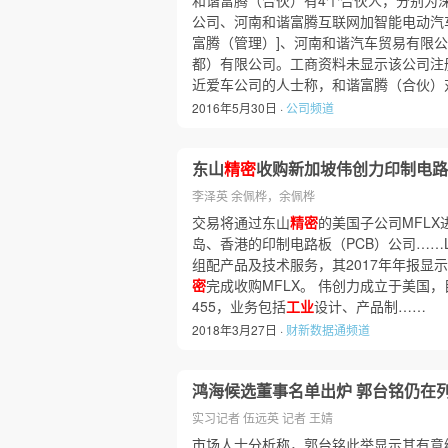
和谐富腾（合伙）有4个合伙人，分别为
公司、河南和谐富腾互联网加智能电动汽
富腾（管理）]、河南和谐汽车贸易有限
都）有限公司。工商资料未显示该公司注
近爱车公司的人士称，和谐富腾（合伙）
2016年5月30日 ·
公司频道
东山
精密
收购新加坡伟创力印制电路
李泽英 余佩桦，余佩桦
交易将通过东山
精密
的美国子公司MFL
岛、香港的印制电路板（PCB）公司……Lim
组配产品及技术服务，其2017年年报显示，
密
完成收购MFLX。 伟创力成立于美国，
455，业务包括
工业
设计、产品制……
2018年3月27日 ·
财新数据通频道
鸿海候选董事名单出炉 郭台铭仍在
实习记者 伍远英 记者 王婧
市场人士分析称，郭台铭此举显示其有意