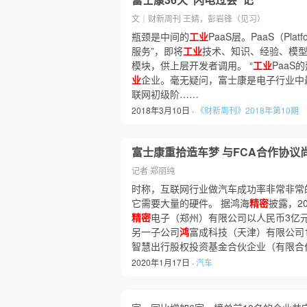
文｜财新周刊 王婧，彭岩锋（见习）
瓶颈是中间的
工业
PaaS层。PaaS（Platf
服务”，即将
工业
技术、知识、经验、模
模块，供上层开发者调用。 “
工业
PaaS
业
企业。毫无疑问，富士康是电子行业中
联网初级阶……
2018年3月10日 ·
《财新周刊》2018年第10期
富士康重拾造车梦 与FCA合作协议
记者 郑丽纯
时称，互联网行业做汽车成功率非常非常
它需要大量的硬件。 据鸿海
精密
披露，2
精密
电子（郑州）有限公司以人民币3亿
另一子公司
鸿
富成科技（天津）有限公司
智慧出行股权投资基金合伙企业（有限合
2020年1月17日 ·
汽车