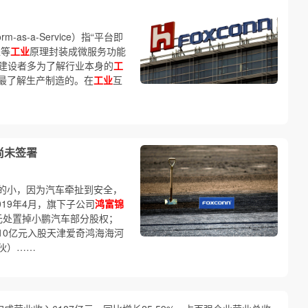
orm-as-a-Service）指“平台即
型等
工业
原理封装成微服务功能
的建设者多为了解行业本身的
工
最了解生产制造的。在
工业
互
尚未签署
的小，因为汽车牵扯到安全，
019年4月，旗下子公司
鸿富锦
元处置掉小鹏汽车部分股权；
10亿元入股天津爱奇鸿海海河
伙）……