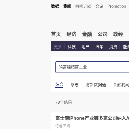
数据
我闻
机构订阅
会议
Promotion
首页
经济
金融
公司
政经
更多
科技
地产
汽车
消费
能
综合
杂志
财新数据通
金融我
78个结果
富士康iPhone产业链多家公司纳入A
记者 王婧