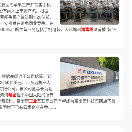
主要面向苹果生产并销售手机
没有纳入上市资产包。根据
智能手机产量达到1.26亿部，
这一安排旨在避免同业竞争。在
38.HK）的主营业务包括手机组装，因此郑州
鸿富锦
没有被“装”入
。根据美国通用公司估算，到
2250亿美元……东为机器人
有限公司。该公司董事长为毛
 鸿海
精密
位于中国大陆的所有
一切顺利，富士康
工业
互联网公司有望成为富士康科技集团旗下首
技集团旗下已有四家企业在香……