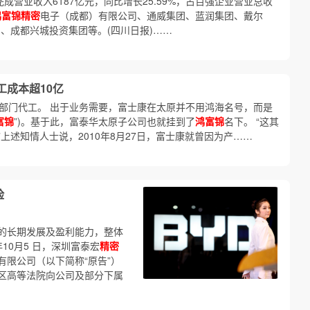
成营业收入6187亿元，同比增长25.59%，占百强企业营业总收
鸿富锦精密
电子（成都）有限公司、通威集团、蓝润集团、戴尔
、成都兴城投资集团等。(四川日报)……
工成本超10亿
的部门代工。 出于业务需要，富士康在太原并不用鸿海名号，而是
富锦
”)。基于此，富泰华太原子公司也就挂到了
鸿富锦
名下。 “这其
上述知情人士说，2010年8月27日，富士康就曾因为产……
险
的长期发展及盈利能力，整体
10月5 日，深圳富泰宏
精密
有限公司（以下简称“原告”）
区高等法院向公司及部分下属