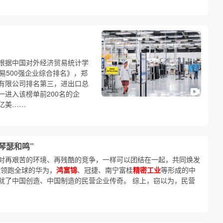
根据中国对外经济贸易统计学
贸易500强企业综合排名》，郑
有限公司排名第三，进出口总
进入该榜单前200名的企
0亿美……
琴瑟和鸣”
对再艰苦的环境、再残酷的竞争，一样可以团结在一起，共同焕发
域领跑全球的华为，
鸿富锦
、冠捷、南宁富桂
精密工业
等形成的中
就了中国创造、中国制造的民营企业传奇。 综上，窃以为，民营