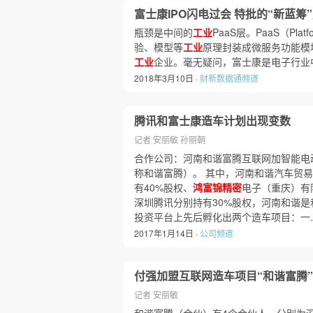
富士康IPO闪电过会 特批的“新蓝筹
瓶颈是中间的
工业
PaaS层。PaaS（Plat
验、模型等
工业
原理封装成微服务功能模
工业
企业。毫无疑问，富士康是电子行业
2018年3月10日 ·
财新数据通频道
腾讯和富士康造车计划出现变数
记者 安丽敏 孙丽朝
合作公司：河南和谐富腾互联网加智能电
称和谐富腾）。 其中，河南和谐汽车贸
有40%股权、
鸿富锦精密
电子（重庆）有
深圳腾讯分别持有30%股权，河南和谐是
投资平台上先后孵化出两个造车项目：一
2017年1月14日 ·
公司频道
付强加盟互联网造车项目“和谐富腾”
记者 安丽敏