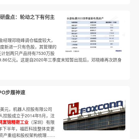
研盘点：轮动之下有何主
金经理邓晓峰调仓幅度较大，
季度新进一只有色股，其管理的
计划两只产品持有7530万股
到9.86亿元。这是自2020年三季度末短暂出现后，邓晓峰再次跻身
PO步履神速
万美元，机器人控股有限公司
控股成立于2014年5月，注
鸿富锦精密工业
（深圳）有限
17年下半年，福匠科技整体变更
资产重组和股权架构梳理……