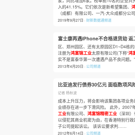
家，同比增加6家。榜单前10名的企业共完
入的41.15%。它们依次是新希望集团、
（成都）有限公司、一汽-大众成都分公司
2019年9月27日 ·
财新数据通频道
富士康再遇iPhone不合格退货劫 返
区、郑州园区、还有太原园区D1~D4栋
注册为
鸿富锦工业
太原有限公司(下称“
鸿
实不是富泰华第一次遭遇产品不良问题。”
2013年4月20日 ·
公司频道
比亚迪发行债券30亿元 面临数项风
记者 杨秋波
成本上升压力，将会影响该集团各项业务
业绩存在进一步下滑风险。 此外，2007年
工业
有限公司、
鸿富锦精密工业
（深圳）
以侵犯其商业机密为由，在香港特别行政
子公司提起诉讼。 该诉讼要求判……
2012年6月14日 ·
公司频道