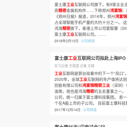
富士康
工业
互联网公司旗下，有9家企业
高
精密
金属机构件……下称郑州
鸿富锦
）
《郑州日报》报道，2016年，郑州
鸿富锦
占全球智能手机产量的大约十分之一。 
鸿海
精密
旗下，香港上市公司富智康（20
富士康
工业
互联网公司。……
2018年2月10日 ·
公司频道
富士康
工业
互联网公司拟赴上海IPO
实习记者 方祖望 记者 王婧
工业
互联网是郭台铭看中的下一个“风口”
2020年，全球
工业
互联网的年产值将达到
控股有限公司和
鸿富锦精密工业
（深圳）
渝南，他也是鸿海
精密
的五名董事之一。
公司，统一归属于富士康科技集团。 若
个在A股上市的子公司。 目前富士康科
2017年12月14日 ·
公司频道
富士康36天“闪电过会”记