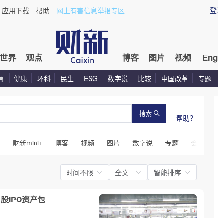
登
应用下载
帮助
网上有害信息举报专区
世界
观点
博客
图片
视频
Eng
源
健康
环科
民生
ESG
数字说
比较
中国改革
专题
搜索
帮助？
闻
财新mini+
博客
视频
图片
数字说
专题
会议
时间不限
全文
智能排序
股IPO资产包