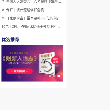
7
全国人大常委会：六名将领涉嫌严重违纪违法 被罢免全国人大代表
8
专栏｜沃什遭遇信任危机
9
【家庭财富】雷军要补500亿的税？
10
7月CPI、PPI同比均低于预期 PPI同比结束持续改善、高位回落
优选推荐