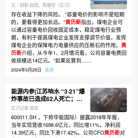
文｜财新 赵煊，陈曜宇（实习）
存在收益下降的风险。 “容量电价的影响不是短期
的，要看得更加长远。”
黄历新
指出，煤电企业可
以通过容量电价回收固定成本，稳定煤电行业预
期，有利于提高煤电企业发挥支撑调节价值，发挥
煤电企业的保障电力电量供应的压舱石的作用。
黄
历新
介绍，从今年1、2月情况看，公司容量电费回
收规模达14亿元。“如果反算到……
2024年3月28日 ·
能源
能源内参|江苏响水 “3·21”爆
炸事故已造成62人死亡；中
石油回应管道拆分
实习记者 周欢
600011.SH ，下称华能国际）披露2018年年报，
当年实现营收1698.6亿元，同比增11%，净利润
14.39亿元，同比下滑17.42%。公司CFO
黄历新
对