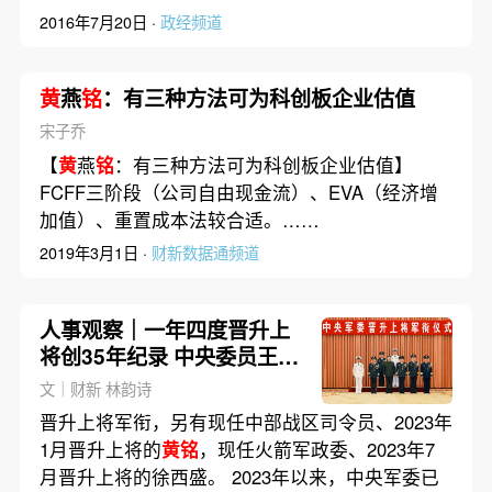
2016年7月20日 ·
政经频道
黄
燕
铭
：有三种方法可为科创板企业估值
宋子乔
【
黄
燕
铭
：有三种方法可为科创板企业估值】
FCFF三阶段（公司自由现金流）、EVA（经济增
加值）、重置成本法较合适。……
2019年3月1日 ·
财新数据通频道
人事观察｜一年四度晋升上
将创35年纪录 中央委员王文
全、胡中明晋衔
文｜财新 林韵诗
晋升上将军衔，另有现任中部战区司令员、2023年
1月晋升上将的
黄铭
，现任火箭军政委、2023年7
月晋升上将的徐西盛。 2023年以来，中央军委已