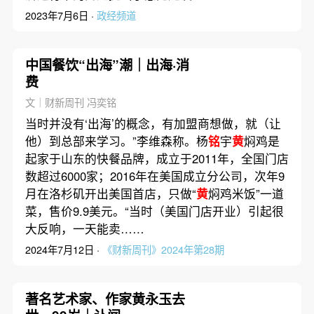
2023年7月6日 ·
政经频道
中国餐饮“出海”潮｜出海·消
费
文｜财新周刊 冯奕铭
当时并没有‘出海’的概念，有加盟商想做，就（让
他）到总部来学习。”李维森称。杨
铭
宇
黄
焖鸡是
起家于山东的快餐品牌，成立于2011年，全国门店
数超过6000家；2016年在美国成立分公司，次年9
月在洛杉矶开出美国首店，只做“
黄
焖鸡米饭”一道
菜，售价9.9美元。“当时（美国门店开业）引起很
大反响，一天能卖……
2024年7月12日 ·
《财新周刊》2024年第28期
著名艺术家、作家黄永玉去