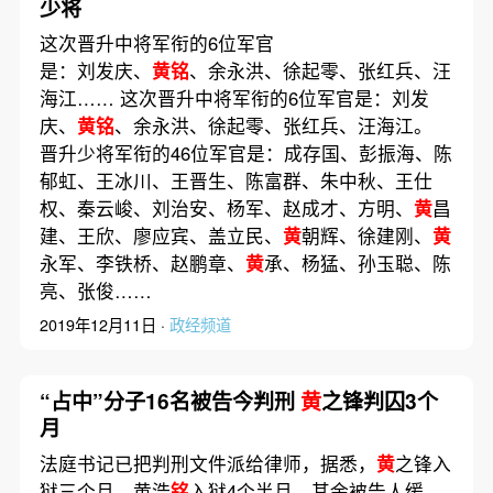
少将
这次晋升中将军衔的6位军官
是：刘发庆、
黄铭
、余永洪、徐起零、张红兵、汪
海江…… 这次晋升中将军衔的6位军官是：刘发
庆、
黄铭
、余永洪、徐起零、张红兵、汪海江。
晋升少将军衔的46位军官是：成存国、彭振海、陈
郁虹、王冰川、王晋生、陈富群、朱中秋、王仕
权、秦云峻、刘治安、杨军、赵成才、方明、
黄
昌
建、王欣、廖应宾、盖立民、
黄
朝辉、徐建刚、
黄
永军、李铁桥、赵鹏章、
黄
承、杨猛、孙玉聪、陈
亮、张俊……
2019年12月11日 ·
政经频道
“占中”分子16名被告今判刑
黄
之锋判囚3个
月
法庭书记已把判刑文件派给律师，据悉，
黄
之锋入
狱三个月，黄浩
铭
入狱4个半月，其余被告人缓