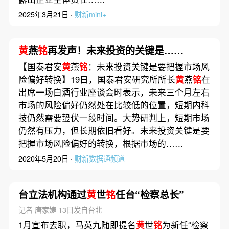
2025年3月21日 ·
财新mini+
黄
燕
铭
再发声！未来投资的关键是……
【国泰君安
黄
燕
铭
：未来投资关键是要把握市场风
险偏好转换】19日，国泰君安研究所所长
黄
燕
铭
在
出席一场白酒行业座谈会时表示，未来三个月左右
市场的风险偏好仍然处在比较低的位置，短期内科
技仍然需要蛰伏一段时间。大势研判上，短期市场
仍然有压力，但长期依旧看好。未来投资关键是要
把握市场风险偏好的转换，根据市场的……
2020年5月20日 ·
财新数据通频道
台立法机构通过
黄
世
铭
任台“检察总长”
记者 唐家婕 13日发自台北
1月宣布去职，马英九随即提名
黄
世
铭
为新任“检察