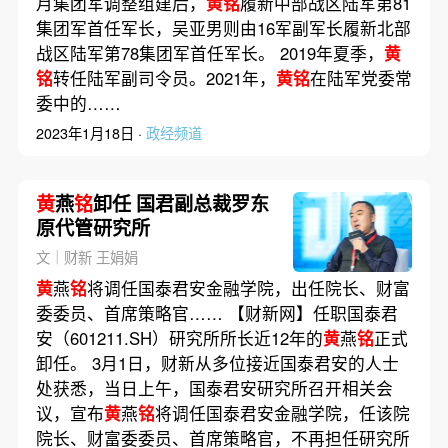
月集团军调整组建后，
黄铭
履新中部战区陆军第81
集团军首任军长，吴亚男则由16军副军长履新北部
战区陆军第78集团军首任军长。 2019年夏季，
黄
铭
转任陆军副司令员。2021年，
黄铭
在陆军党委常
委中的……
2023年1月18日 ·
政经频道
黄
燕
铭
卸任 国君副总裁罗东
原代管研究所
文｜财新 王娟娟
黄
燕
铭
将调任国泰君安金融学院，出任院长、财富
委委员、首席策略官…… 【财新网】任职国泰君
安（601211.SH）研究所所长近12年的
黄
燕
铭
正式
卸任。 3月1日，财新从多位接近国泰君安的人士
处获悉，当日上午，国泰君安研究所召开相关会
议，宣布
黄
燕
铭
将调任国泰君安金融学院，任该院
院长、财富委委员、首席策略官，不再担任研究所