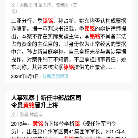
文｜财新周刊 单玉晓，陈诗雨（实
习）
三亚分行、季
铭铭
、孙占新、姚东均否认构成票据
诈骗罪。据一审判决书记载，季
铭铭
的辩护律师提
出，本案不存在实际受骗主体，季
铭铭
不具备非法
占有资金的主观目的，其身份仅为正常经营的票据
中介。孙占新当庭辩称，自己全程未参与案涉票据
操作，对案件细节不知情，不应承担刑事责任；姚
东则称，其并未核实季
铭铭
提供的出票企……
2026年8月1日 ·
财新周刊频道
人事观察｜新任中部战区司
令员
黄铭
晋升上将
文｜财新 林韵诗
2016年，
黄铭
南下接替李桥
铭
（现任陆军司令
员），出任原广州军区第41集团军军长。2017年4