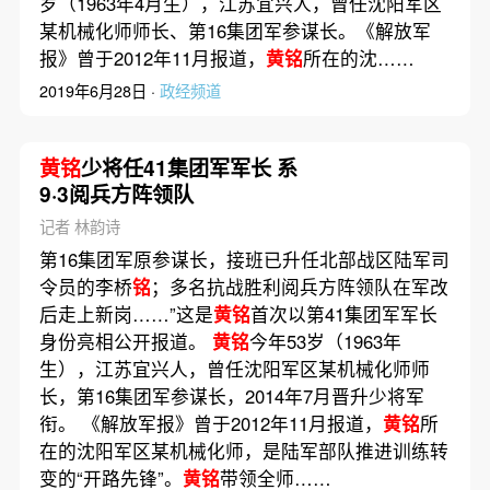
岁（1963年4月生），江苏宜兴人，曾任沈阳军区
某机械化师师长、第16集团军参谋长。《解放军
报》曾于2012年11月报道，
黄铭
所在的沈……
2019年6月28日 ·
政经频道
黄铭
少将任41集团军军长 系
9·3阅兵方阵领队
记者 林韵诗
第16集团军原参谋长，接班已升任北部战区陆军司
令员的李桥
铭
；多名抗战胜利阅兵方阵领队在军改
后走上新岗……”这是
黄铭
首次以第41集团军军长
身份亮相公开报道。
黄铭
今年53岁（1963年
生），江苏宜兴人，曾任沈阳军区某机械化师师
长，第16集团军参谋长，2014年7月晋升少将军
衔。 《解放军报》曾于2012年11月报道，
黄铭
所
在的沈阳军区某机械化师，是陆军部队推进训练转
变的“开路先锋”。
黄铭
带领全师……