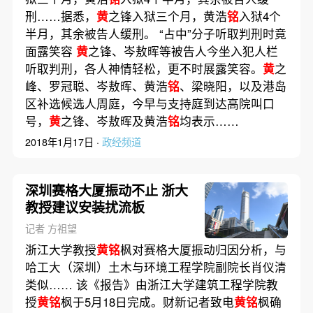
刑……据悉，
黄
之锋入狱三个月，黄浩
铭
入狱4个
半月，其余被告人缓刑。 “占中”分子听取判刑时竟
面露笑容
黄
之锋、岑敖晖等被告人今坐入犯人栏
听取判刑，各人神情轻松，更不时展露笑容。
黄
之
峰、罗冠聪、岑敖晖、黄浩
铭
、梁晓阳，以及港岛
区补选候选人周庭，今早与支持庭到达高院叫口
号，
黄
之锋、岑敖晖及黄浩
铭
均表示……
2018年1月17日 ·
政经频道
深圳赛格大厦振动不止 浙大
教授建议安装扰流板
记者 方祖望
浙江大学教授
黄铭
枫对赛格大厦振动归因分析，与
哈工大（深圳）土木与环境工程学院副院长肖仪清
类似…… 该《报告》由浙江大学建筑工程学院教
授
黄铭
枫于5月18日完成。财新记者致电
黄铭
枫确