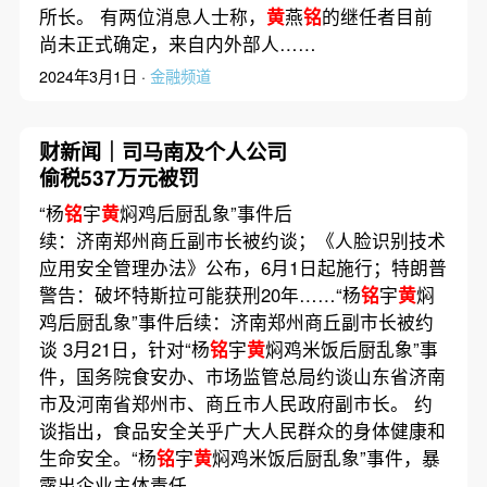
所长。 有两位消息人士称，
黄
燕
铭
的继任者目前
尚未正式确定，来自内外部人……
2024年3月1日 ·
金融频道
财新闻｜司马南及个人公司
偷税537万元被罚
“杨
铭
宇
黄
焖鸡后厨乱象”事件后
续：济南郑州商丘副市长被约谈；《人脸识别技术
应用安全管理办法》公布，6月1日起施行；特朗普
警告：破坏特斯拉可能获刑20年……“杨
铭
宇
黄
焖
鸡后厨乱象”事件后续：济南郑州商丘副市长被约
谈 3月21日，针对“杨
铭
宇
黄
焖鸡米饭后厨乱象”事
件，国务院食安办、市场监管总局约谈山东省济南
市及河南省郑州市、商丘市人民政府副市长。 约
谈指出，食品安全关乎广大人民群众的身体健康和
生命安全。“杨
铭
宇
黄
焖鸡米饭后厨乱象”事件，暴
露出企业主体责任……