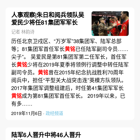
人事观察|朱日和阅兵领队吴
爱民少将任81集团军军长
记者 林韵诗
历任北京卫戍区、“万岁军”38集团军、陆军总部
等；81集团军首任军长
黄铭
已任陆军副司令员……
尖子”。 吴爱民是第81集团军第二任军长，首任军
长
黄铭
少将在2019年夏季将领例行调整中转任陆军
副司令员。
黄铭
曾在2015年纪念抗战胜利70周年
阅兵中，担任“平型关大战突击连”英模方队领队。
2017年集团军调整组建后，时任第41集团军军长
黄铭
成为第81集团军首任军长。 2019年以来，已
有多……
2019年11月6日 ·
政经频道
陆军6人晋升中将46人晋升