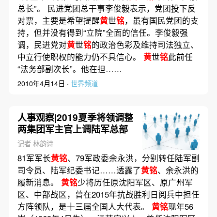
总长”。 民进党团总干事李俊毅表示，党团投下反
对票，主要是希望提醒
黄
世
铭
，虽有国民党团的支
持，但并没有得到“立院”全面的信任。李俊毅强
调，民进党对
黄
世
铭
的政治色彩及维持司法独立、
中立行使职权的能力仍不具信心。
黄
世
铭
此前任
“法务部副次长”。他在担……
2010年4月14日 ·
世界频道
人事观察|2019夏季将领调整
两集团军主官上调陆军总部
记者 林韵诗
81军军长
黄铭
、79军政委余永洪，分别转任陆军副
司令员、陆军纪委书记……透露了
黄铭
、余永洪的
履新消息。
黄铭
少将历任原沈阳军区、原广州军
区、中部战区，曾在2015年抗战胜利日阅兵中担任
方阵领队，是十三届全国人大代表。
黄铭
现年56