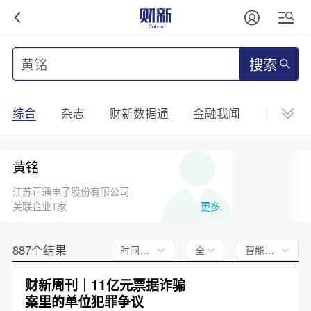
搜索
综合
杂志
财新数据通
金融我闻
财新mini
黄铭
江苏正通电子股份有限公司
关联企业1家
更多
887个结果
时间不限
全文
智能排序
财新周刊｜11亿元票据诈骗
案里的单位犯罪争议