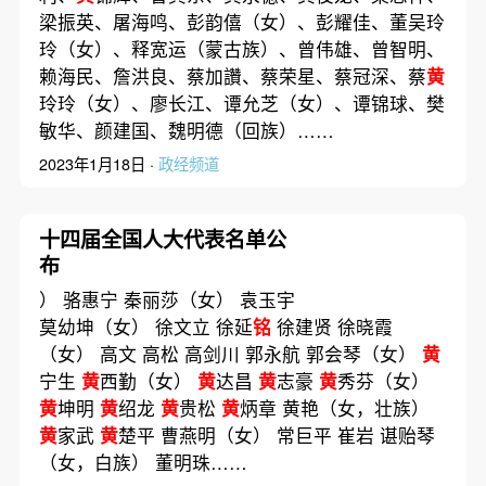
梁振英、屠海鸣、彭韵僖（女）、彭耀佳、董吴玲
玲（女）、释宽运（蒙古族）、曾伟雄、曾智明、
赖海民、詹洪良、蔡加讚、蔡荣星、蔡冠深、蔡
黄
玲玲（女）、廖长江、谭允芝（女）、谭锦球、樊
敏华、颜建国、魏明德（回族）……
2023年1月18日 ·
政经频道
十四届全国人大代表名单公
布
） 骆惠宁 秦丽莎（女） 袁玉宇
莫幼坤（女） 徐文立 徐延
铭
徐建贤 徐晓霞
（女） 高文 高松 高剑川 郭永航 郭会琴（女）
黄
宁生
黄
西勤（女）
黄
达昌
黄
志豪
黄
秀芬（女）
黄
坤明
黄
绍龙
黄
贵松
黄
炳章 黄艳（女，壮族）
黄
家武
黄
楚平 曹燕明（女） 常巨平 崔岩 谌贻琴
（女，白族） 董明珠……