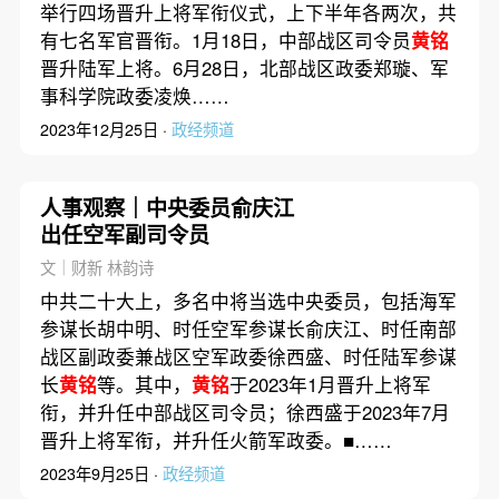
举行四场晋升上将军衔仪式，上下半年各两次，共
有七名军官晋衔。1月18日，中部战区司令员
黄铭
晋升陆军上将。6月28日，北部战区政委郑璇、军
事科学院政委凌焕……
2023年12月25日 ·
政经频道
人事观察｜中央委员俞庆江
出任空军副司令员
文｜财新 林韵诗
中共二十大上，多名中将当选中央委员，包括海军
参谋长胡中明、时任空军参谋长俞庆江、时任南部
战区副政委兼战区空军政委徐西盛、时任陆军参谋
长
黄铭
等。其中，
黄铭
于2023年1月晋升上将军
衔，并升任中部战区司令员；徐西盛于2023年7月
晋升上将军衔，并升任火箭军政委。■……
2023年9月25日 ·
政经频道