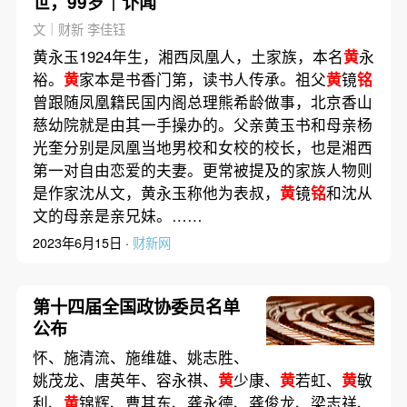
世，99岁｜讣闻
文｜财新 李佳钰
黄永玉1924年生，湘西凤凰人，土家族，本名
黄
永
裕。
黄
家本是书香门第，读书人传承。祖父
黄
镜
铭
曾跟随凤凰籍民国内阁总理熊希龄做事，北京香山
慈幼院就是由其一手操办的。父亲黄玉书和母亲杨
光奎分别是凤凰当地男校和女校的校长，也是湘西
第一对自由恋爱的夫妻。更常被提及的家族人物则
是作家沈从文，黄永玉称他为表叔，
黄
镜
铭
和沈从
文的母亲是亲兄妹。……
2023年6月15日 ·
财新网
第十四届全国政协委员名单
公布
怀、施清流、施维雄、姚志胜、
姚茂龙、唐英年、容永祺、
黄
少康、
黄
若虹、
黄
敏
利、
黄
锦辉、曹其东、龚永德、龚俊龙、梁志祥、