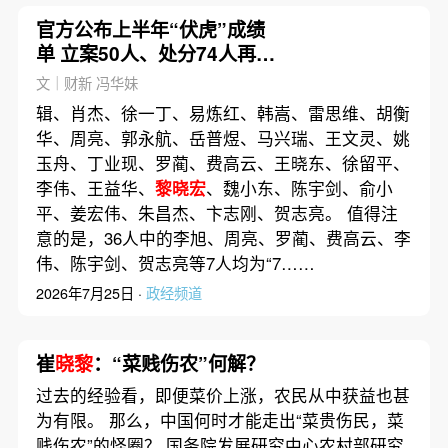
官方公布上半年“伏虎”成绩
单 立案50人、处分74人再创
新高
文｜财新 冯华妹
辑、肖杰、徐一丁、易炼红、韩嵩、雷思维、胡衡
华、周亮、郭永航、岳普煜、马兴瑞、王文灵、姚
玉舟、丁业现、罗蔺、费高云、王晓东、徐留平、
李伟、王益华、
黎晓宏
、魏小东、陈宇剑、俞小
平、姜宏伟、朱昌杰、卞志刚、贺志亮。 值得注
意的是，36人中的李旭、周亮、罗蔺、费高云、李
伟、陈宇剑、贺志亮等7人均为“7……
2026年7月25日 ·
政经频道
崔
晓黎
：“菜贱伤农”何解？
过去的经验看，即便菜价上涨，农民从中获益也甚
为有限。 那么，中国何时才能走出“菜贵伤民，菜
贱伤农”的怪圈？ 国务院发展研究中心农村部研究