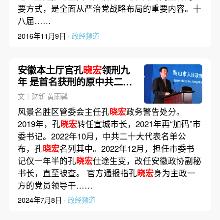
要方式，是全面从严治党战略布局的重要内容。十
八届……
2016年11月9日 ·
政经频道
安徽本土厅官孔
晓宏
领刑九
年 是首名获刑的原中共二十
大代表
文｜财新 黄雨馨
风景名胜区管委会主任孔
晓宏
政务警告处分。
2019年，孔
晓宏
转任宣城市长，2021年再“加码”市
委书记。2022年10月，中共二十大代表名单公
布，孔
晓宏
名列其中。2022年12月，担任市委书
记仅一年半的孔
晓宏
仕途生变，改任安徽政协副秘
书长，直至被查。 官方通报指孔
晓宏
身为主政一
方的党员领导干……
2024年7月8日 ·
政经频道