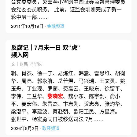
会党委委员，免去李小雪的中国证券监督管理委员
会党委委员职务。 此前，证监会刚刚完成了新一
轮中层干部……
2011年10月19日 ·
金融频道
反腐记｜7月末一日 双“虎”
频入网
文｜财新 冯华妹
辑、肖杰、徐一丁、易炼红、韩嵩、雷思维、胡衡
华、周亮、郭永航、岳普煜、马兴瑞、王文灵、姚
玉舟、丁业现、罗蔺、费高云、王晓东、徐留平、
李伟、王益华、
黎晓宏
、魏小东、陈宇剑、俞小
平、姜宏伟、朱昌杰、卞志刚、贺志亮、张灼华、
梁潮平、李建波、蔡赴朝、欧阳卫民、方星海。
张世平、杨宏勇同日被移送司法 7月……
2026年8月2日 ·
政经频道