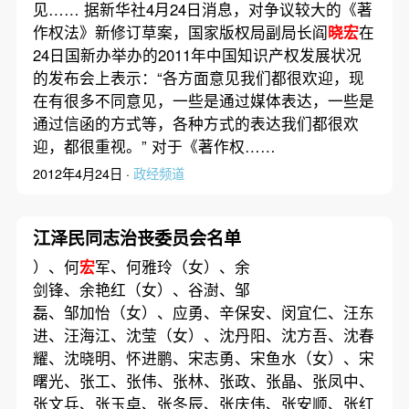
见…… 据新华社4月24日消息，对争议较大的《著
作权法》新修订草案，国家版权局副局长阎
晓宏
在
24日国新办举办的2011年中国知识产权发展状况
的发布会上表示：“各方面意见我们都很欢迎，现
在有很多不同意见，一些是通过媒体表达，一些是
通过信函的方式等，各种方式的表达我们都很欢
迎，都很重视。” 对于《著作权……
2012年4月24日 ·
政经频道
江泽民同志治丧委员会名单
）、何
宏
军、何雅玲（女）、余
剑锋、余艳红（女）、谷澍、邹
磊、邹加怡（女）、应勇、辛保安、闵宜仁、汪东
进、汪海江、沈莹（女）、沈丹阳、沈方吾、沈春
耀、沈晓明、怀进鹏、宋志勇、宋鱼水（女）、宋
曙光、张工、张伟、张林、张政、张晶、张凤中、
张文兵、张玉卓、张冬辰、张庆伟、张安顺、张红