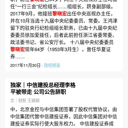
任“一行三会”纪检组长……组组长，跻身副部级。
2017年9月，他接班
黎晓宏
出任中央巡视办主任，
并在10月当选十九届中央纪委委员、常委。王鸿津
留下的驻央行纪检组组长职务，已由十九届中央纪
委委员徐加爱接任，后者此前担任浙江省委常委、
政法委书记、省公安厅长。 十八届中央纪委委员
黎晓宏
现年64岁（1953年3月生），曾任华夏证
券……
2017年11月30日 ·
政经频道
独家｜中信建投总经理李格
平被带走 公司公告辞职
文｜财新 王娟娟
中，北京金控与中信集团签署了股权代管协议，由
中信集团代管中信建投证券，因此中信集团对中信
建投证券实际行使大股东权力。 中信建投证券成