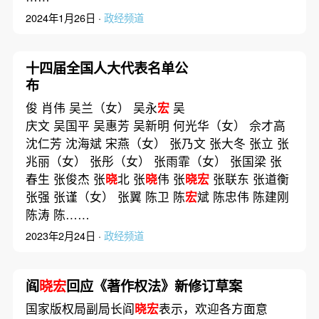
2024年1月26日 ·
政经频道
十四届全国人大代表名单公
布
俊 肖伟 吴兰（女） 吴永
宏
吴
庆文 吴国平 吴惠芳 吴新明 何光华（女） 佘才高
沈仁芳 沈海斌 宋燕（女） 张乃文 张大冬 张立 张
兆丽（女） 张彤（女） 张雨霏（女） 张国梁 张
春生 张俊杰 张
晓
北 张
晓
伟 张
晓宏
张联东 张道衡
张强 张谨（女） 张翼 陈卫 陈
宏
斌 陈忠伟 陈建刚
陈涛 陈……
2023年2月24日 ·
政经频道
阎
晓宏
回应《著作权法》新修订草案
国家版权局副局长阎
晓宏
表示，欢迎各方面意