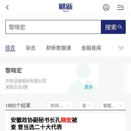
搜索
综合
杂志
财新数据通
金融我闻
财新mini
黎晓宏
中信证券股份有限公司
关联企业0家
更多
1892个结果
时间不限
全文
智能排序
安徽政协副秘书长孔
晓宏
被
查 曾当选二十大代表