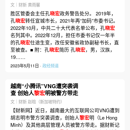
文｜财新 黄雨馨
胜区管委会主任孔
晓宏
政务警告处分。 2019年，
孔
晓宏
转任宣城市长，2021年再“加码”市委书记。
2022年10月，中共二十大代表名单公布，孔
晓宏
名列其中。2022年12月，担任市委书记仅一年半
的孔
晓宏
仕途生变，改任安徽省政协副秘书长，直
至被查。■ 附：孔
晓宏
简历 孔
晓宏
，男，汉族，
19……
2023年5月11日 ·
政经频道
越南“小腾讯”VNG遭突袭调
查 创始人
黎宏
明被警方带走
文｜财新 赵晗（新加坡特约）
【财新网】近日，越南最大的互联网公司VNG遭到
胡志明市警方突袭调查，创始人
黎宏
明（Le Hong
Minh）及其他高层管理人员被警方带走。据财新记