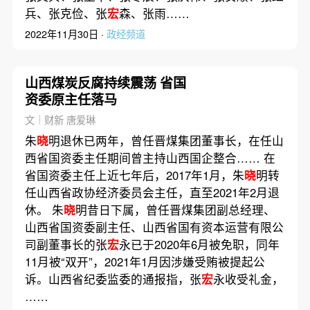
兵、张克俭、张
宏
森、张雨……
2022年11月30日 ·
政经频道
山西煤炭反腐持续震荡 省国
资委原主任落马
文｜财新 唐爱琳
朱
晓
明退休已两年，曾任晋煤集团董事长，在任山
西省国资委主任期间曾主持山西国企整合…… 在
省国资委主任上近七年后，2017年1月，朱
晓
明转
任山西省政协经济委员会主任，直至2021年2月退
休。 朱
晓
明昔日下属，曾任晋煤集团副总经理、
山西省国资委副主任、山西省国有资本运营有限公
司副董事长的张
宏
永已于2020年6月被免职，同年
11月被“双开”，2021年1月因涉嫌受贿被提起公
诉。山西省纪委监委的通报指，张
宏
永收受礼金，
……