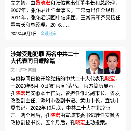
立之初，由
黎晓宏
和张佑君出任董事长和总经理，
2007年，张佑君出任董事长，王常青出任总经理。
2011年，张佑君调回中信集团，王常青和齐亮接任
董事长和总经理。2016……
2023年6月1日 ·
金融频道
涉嫌受贿犯罪 两名中共二十
大代表同日遭除籍
文｜财新 向凯
与莫桦同日被开除党籍的中共二十大代表孔
晓宏
，
于2023年5月10日被“官宣”落马。 官方简历显示，
孔
晓宏
是安徽本土官员，曾担任淮北副市长、省发
改委副主任、滁州市委副书记、黄山市长，宣城市
委书记。2022年10月底，中共二十大在北京召
开。两个月后，孔
晓宏
由宣城市委书记转任安徽省
政协副秘书长。五个月后，孔
晓宏
主动投案。
……