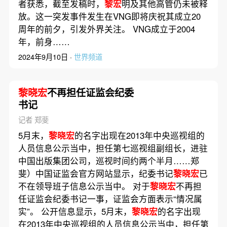
者获悉，截至发稿时，
黎宏
明及其他高管仍未被释
放。这一突发事件发生在VNG即将庆祝其成立20
周年的前夕，引发外界关注。 VNG成立于2004
年，前身……
2024年9月10日 ·
世界频道
黎晓宏
不再担任证监会纪委
书记
记者 郑斐
5月末，
黎晓宏
的名字出现在2013年中央巡视组的
人员信息公示当中，担任第七巡视组副组长，进驻
中国出版集团公司，巡视时间约两个半月……郑
斐）中国证监会官方网站显示，纪委书记
黎晓宏
已
不在领导班子信息公示当中。 对于
黎晓宏
不再担
任证监会纪委书记一事，证监会方面表示“情况属
实”。 公开信息显示，5月末，
黎晓宏
的名字出现
在2013年中央巡视组的人员信息公示当中，担任第