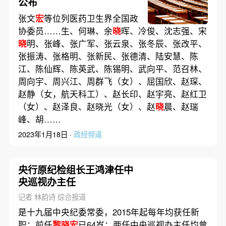
公布
张文
宏
等位列医药卫生界全国政
协委员……生、何琳、余
晓
晖、冷俊、沈志强、宋
晓
明、张峰、张广军、张云泉、张冬辰、张改平、
张振涛、张格明、张新民、张德清、陆安慧、陈
江、陈仙辉、陈英武、陈锡明、武向平、范召林、
周向宇、周兴江、周群飞（女）、屈国欣、赵琛、
赵静（女，航天科工）、赵长印、赵宇亮、赵红卫
（女）、赵泽良、赵晓光（女）、赵
晓
晨、赵瑞
峰、胡……
2023年1月18日 ·
政经频道
央行原纪检组长王鸿津任中
央巡视办主任
记者 林韵诗 综合报道
是十九届中央纪委常委，2015年起每年均获任新
职；前任
黎晓宏
已64岁；两任中央巡视办主任均曾