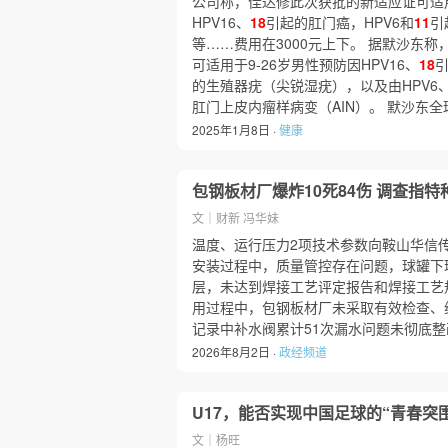
公司称，佳达修此次获批的新适应证可适用
HPV16、
18
引起的肛门癌，HPV6和
11
引
等……费用在3000元上下。 据默沙东
可适用于9-26岁男性预防因HPV16、
18
引
的生殖器疣（尖锐湿疣），以及由HPV6
肛门上皮内瘤样病变（AIN）。 默沙东
2025年1月8日 ·
健康
包钢板材厂爆炸10死84伤 调查指
文｜财新 冯华妹
温度、运行压力2项技术参数向鞍山华信
安装过程中，质量管控存在问题，球罐下
层，未达到焊接工艺评定报告和焊接工艺
用过程中，包钢板材厂未采取有效检查、
记录中补水阀累计51次漏水问题未彻底
2026年8月2日 ·
政经频道
U17，能否实现中国足球的“青春突
文｜杨旺