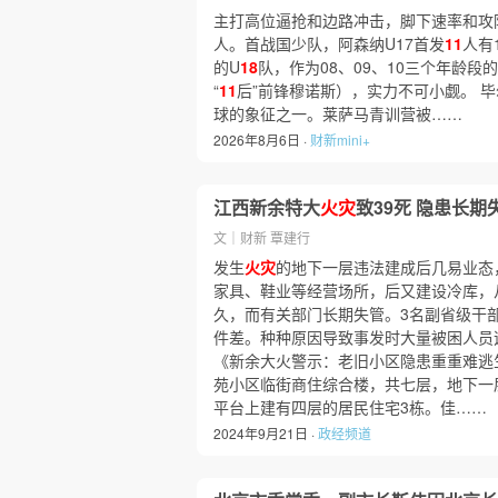
主打高位逼抢和边路冲击，脚下速率和攻
人。首战国少队，阿森纳U17首发
11
人有
的U
18
队，作为08、09、10三个年龄
“
11
后”前锋穆诺斯），实力不可小觑。 
球的象征之一。莱萨马青训营被……
2026年8月6日 ·
财新mini+
江西新余特大
火灾
致39死 隐患长期
文｜财新 覃建行
发生
火灾
的地下一层违法建成后几易业态
家具、鞋业等经营场所，后又建设冷库，
久，而有关部门长期失管。3名副省级干
件差。种种原因导致事发时大量被困人员
《新余大火警示：老旧小区隐患重重难逃
苑小区临街商住综合楼，共七层，地下一
平台上建有四层的居民住宅3栋。佳……
2024年9月21日 ·
政经频道