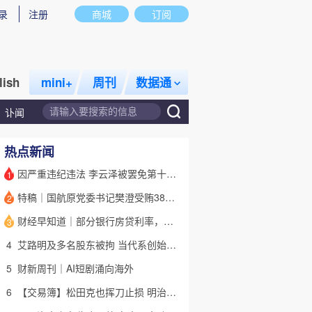
录
注册
商城
订阅
lish
mini+
周刊
数据通
讣闻
热点新闻
因严重违纪违法 李云泽被罢免第十四届全国人大代表职务
1
特稿｜国航原党委书记樊澄受贿3847万元二审待宣判 否认大多数指控
2
话题
特别呈现
私房课
财经早知道｜部分银行房贷利率，降至“2字头
3
4
艾路明及多名股东被拘 当代系创始人因何此时被清算
5
财新周刊｜AI短剧涌向海外
6
【交易簿】松田克也挥刀止损 明治折戟中国乳业