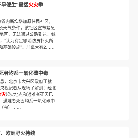
干旱催生“最猛
火灾
季”
略省内斯坎塔加原住民社区，
及天气条件，该社区宣布紧急
地区，无法通过公路到达。魁
，“认为有足够消防员扑灭所
和基础设施”。加拿大有2……
 死者均系一氧化碳中毒
消息，北京市大兴区政府正就
央视记者从现场了解到：经北
火灾
起火地点和遇难者死因已
，遇难者死因均系一氧化碳中
。（完）……
亡、欧洲野火持续