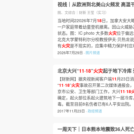
视线｜从欧洲到北美山火频发 高温
图、文综合｜财新 王莹（实习）
当地时间22026年7月
18
日，加拿大安大
一户家庭带着幼童登机撤离。因山火威胁
状态。图：IC photo 大多数
火灾
位于偏远
北克大学蒙特利尔分校教授伊夫·贝热龙说
有
火灾
是不现实的，应集中精力保护村庄
2026年7月29日 ·
图片频道
北京大兴“
11
·
18
”
火灾
起于地下冷库
【财新网】据央视新闻客户端
11
月23日
“
11
·
18
”
火灾
事故召开第二次媒体通报会，
京市公安、卫生等部门工作，大兴
11
·
18
确定，起火部位系起火建筑地下一层冷库
毒。截至目前8名伤者已有6人平安出院
2017年11月23日 ·
政经频道
一周天下｜日本熊本地震致36人死