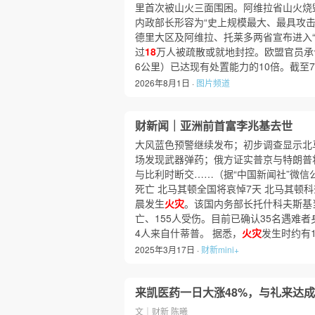
里首次被山火三面围困。阿维拉省山火烧
内政部长形容为“史上规模最大、最具攻
德里大区及阿维拉、托莱多两省宣布进入“
过
18
万人被疏散或就地封控。欧盟官员承
6公里）已达现有处置能力的10倍。截至7
2026年8月1日 ·
图片频道
财新闻｜亚洲前首富李兆基去世
大风蓝色预警继续发布；初步调查显示北
场发现武器弹药；俄方证实普京与特朗普
与比利时断交……（据“中国新闻社”微信
死亡 北马其顿全国将哀悼7天 北马其顿科
晨发生
火灾
。该国内务部长托什科夫斯基
亡、155人受伤。目前已确认35名遇难者
4人来自什蒂普。 据悉，
火灾
发生时约有1
2025年3月17日 ·
财新mini+
来凯医药一日大涨48%，与礼来达
文｜财新 陈曦