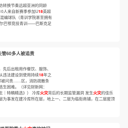
防转换节奏远超亚洲的同龄
10人来自新赛季参加U
18
英超
段的混编球队（青训学院甚至拥有
毕尔巴鄂竞技青训——巴斯克足
失管60多人被追责
，先后出租用作餐饮、服饰、
从违法建设到使用持续
18
年之
部被问责……区，消防疏散条
逃生困难。（详见财新网：
生｜特稿精选》） 冷库
火灾
背后的长期监管漏洞 发生
火灾
的佳乐
层为事发在建冷库所在层，地上一、二层为临街商铺，在二层屋顶