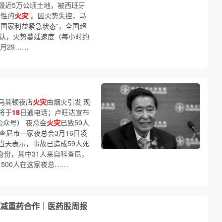
毁近5万公顷土地，被西班牙
击性的
火灾
”。因火势失控，马
国家利益紧急状态”，全国超
认，火势蔓延速度（每小时约
月29……
马其顿夜店
火灾
由烟火引发 现
将于
18
日通电话；卢旺达宣布
公众号） 夜总会
火灾
已致59人
查尼市一家夜总会3月16日凌
当天表示，事故已造成59人死
身份，其中31人来自科查尼，
500人在这家夜总……
成减重药合作｜医药股周报