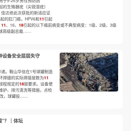
于9-26岁男性预防因
起的生殖器疣（尖锐湿疣）
称，佳达修此次获批的新适应证
起的肛门癌，HPV6和
11
引起
、
11
、16、
18
引起的以下癌前病变或不典型病变：1级、2级、3级
全球高级副总裁……
特种设备安全层层失守
传递。鞍山华信在1号球罐制造
环焊缝的实际焊接层数为
11
规程规定的
18
层要求。设备使
维护、排污清洗等措施，点检
整改，球罐投……
围”？｜体坛