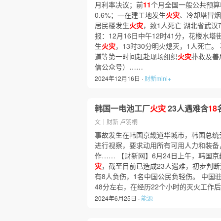
月利率决议；前
11
个月全国一般公共预算收
0.6%；一在建工地发生
火灾
、冷却塔冒烟
居民楼发生
火灾
，致1人死亡 湖北省武
报：12月16日中午12时41分，花楼水
生
火灾
，13时30分明火熄灭，1人死亡
道等第一时间赶赴现场组织
火灾
扑救及善
信公众号）……
2024年12月16日 ·
财新mini+
韩国一电池工厂
火灾
23人遇难含
18
文｜财新 卢羽桐
事故发生在韩国京畿道华城市，韩国总统
进行视察，要求动用所有可用人力和装备
作…… 【财新网】6月24日上午，韩国
灾
，截至目前已造成23人遇难，初步判
有8人负伤，1名中国公民负轻伤。 中国
48分左右，在经历22个小时的灭火工作
2024年6月25日 ·
能源