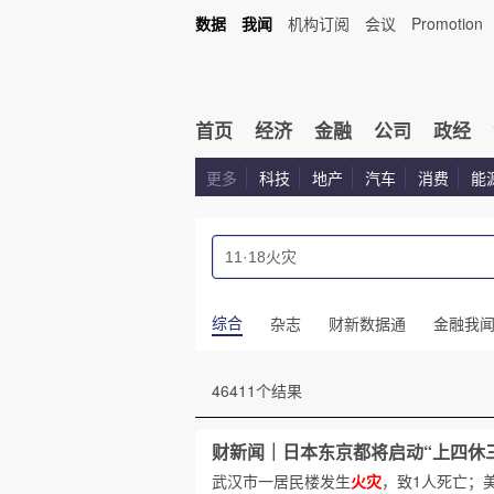
数据
我闻
机构订阅
会议
Promotion
首页
经济
金融
公司
政经
更多
科技
地产
汽车
消费
能
综合
杂志
财新数据通
金融我
46411个结果
财新闻｜日本东京都将启动“上四休
武汉市一居民楼发生
火灾
，致1人死亡；