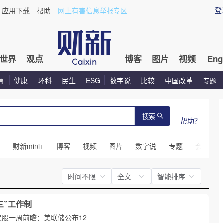
登
应用下载
帮助
网上有害信息举报专区
世界
观点
博客
图片
视频
Eng
源
健康
环科
民生
ESG
数字说
比较
中国改革
专题
搜索
帮助？
闻
财新mini+
博客
视频
图片
数字说
专题
会议
时间不限
全文
智能排序
三”工作制
美股一周前瞻：美联储公布12