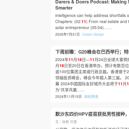
Darers & Doers Podcast: Making 
Smarter
intelligence can help address shortfalls
Chapters: (02:
11
) From real estate and t
solar entrepreneur (05:04)……
2026年7月31日 ·
Caixin Global
下周前瞻：G20峰会在巴西举行；
2024年
11
月
18
日—
11
月24日全球大事
月
18
日至20日在香港举办，预计有数百
逾100位集团主席或行政总裁。香港曾于20
领袖投资峰会，峰会今年踏入第三届。 2
幕 2024中国国际友好城市大会将于
11
月
1
为“共享共赢……
2024年11月15日 ·
政经频道
默沙东四价HPV疫苗获批男性接种
文｜财新 许雯