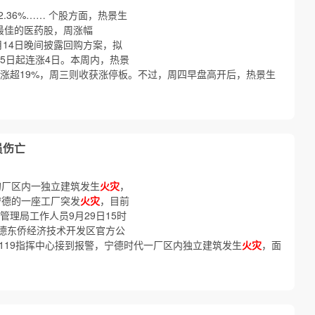
.36%…… 个股方面，热景生
现最佳的医药股，周涨幅
月14日晚间披露回购方案，拟
15日起连涨4日。本周内，热景
二涨超19%，周三则收获涨停板。不过，周四早盘高开后，热景生
员伤亡
的厂区内一独立建筑发生
火灾
，
宁德的一座工厂突发
火灾
，目前
管理局工作人员9月29日15时
德东侨经济技术开发区官方公
德119指挥中心接到报警，宁德时代一厂区内独立建筑发生
火灾
，面