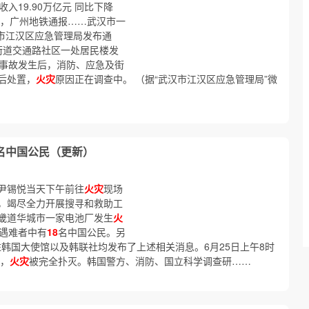
入19.90万亿元 同比下降
，广州地铁通报……武汉市一
汉市江汉区应急管理局发布通
塔街道交通路社区一处居民楼发
。 事故发生后，消防、应急及街
后处置，
火灾
原因正在调查中。 （据“武汉市江汉区应急管理局”微
名中国公民（更新）
尹锡悦当天下午前往
火灾
现场
，竭尽全力开展搜寻和救助工
京畿道华城市一家电池厂发生
火
断遇难者中有
18
名中国公民。另
驻韩国大使馆以及韩联社均发布了上述相关消息。6月25日上午8时
后，
火灾
被完全扑灭。韩国警方、消防、国立科学调查研……