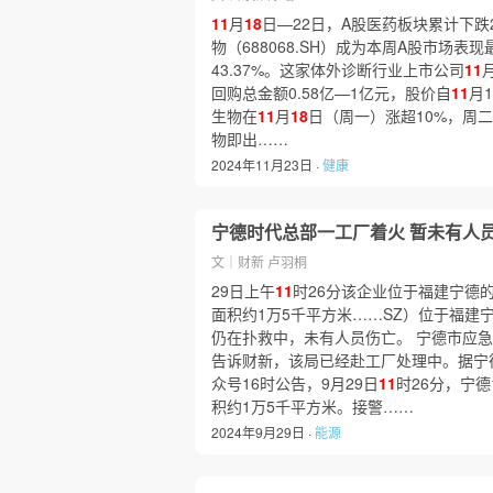
11
月
18
日—22日，A股医药板块累计下跌2
物（688068.SH）成为本周A股市场表
43.37%。这家体外诊断行业上市公司
11
回购总金额0.58亿—1亿元，股价自
11
月
生物在
11
月
18
日（周一）涨超10%，周
物即出……
2024年11月23日 ·
健康
宁德时代总部一工厂着火 暂未有人
文｜财新 卢羽桐
29日上午
11
时26分该企业位于福建宁德
面积约1万5千平方米……SZ）位于福建
仍在扑救中，未有人员伤亡。 宁德市应急
告诉财新，该局已经赴工厂处理中。据宁
众号16时公告，9月29日
11
时26分，宁
积约1万5千平方米。接警……
2024年9月29日 ·
能源