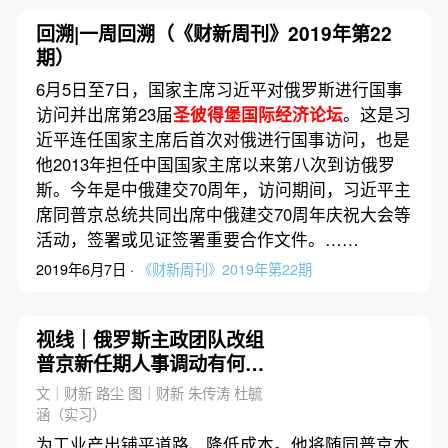
回溯|一周回溯（《财新周刊》2019年第22
期）
6月5日至7日，国家主席习近平对俄罗斯进行国事
访问并出席第23届
圣彼得堡国际经济论坛
。这是习
近平连任国家主席后首次对俄进行国事访问，也是
他2013年担任中国国家主席以来第八次到访俄罗
斯。今年是中俄建交70周年，访问期间，习近平主
席同普京总统共同出席中俄建交70周年庆祝大会等
活动，签署或见证签署重要合作文件。……
2019年6月7日 ·
《财新周刊》2019年第22期
视线｜俄罗斯主政团队改组
普京新任期人事调动有何看
点
文｜财新 路尘 图｜财新 朱传涛 杜毓
涵（实习）
为工业产出铺平道路、降低成本。他将随同普京本