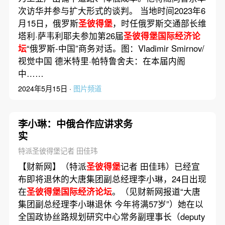
次访华并参与扩大形式的谈判。 当地时间2023年6
月15日，俄罗斯
圣彼得堡
，时任俄罗斯交通部长维
塔利·萨韦利耶夫参加第26届
圣彼得堡国际经济论
坛
“俄罗斯-中国”商务对话。图：Vladimir Smirnov/
视觉中国 德米特里·帕特鲁舍夫：在本届内阁
中……
2024年5月15日 ·
图片频道
李小琳：中俄合作应讲求务
实
特派圣彼得堡记者 田佳玮
【财新网】（特派
圣彼得堡
记者 田佳玮）已经宣
布即将退休的大唐集团副总经理李小琳，24日出现
在
圣彼得堡国际经济论坛
。（见财新网报道“大唐
集团副总经理李小琳退休 今年将满57岁”）她在以
全国政协丝路规划研究中心常务副理事长（deputy