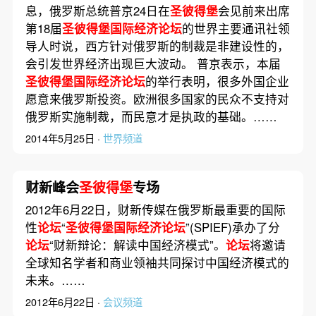
息，俄罗斯总统普京24日在
圣彼得堡
会见前来出席
第18届
圣彼得堡国际经济论坛
的世界主要通讯社领
导人时说，西方针对俄罗斯的制裁是非建设性的，
会引发世界经济出现巨大波动。 普京表示，本届
圣彼得堡国际经济论坛
的举行表明，很多外国企业
愿意来俄罗斯投资。欧洲很多国家的民众不支持对
俄罗斯实施制裁，而民意才是执政的基础。……
2014年5月25日 ·
世界频道
财新峰会
圣彼得堡
专场
2012年6月22日，财新传媒在俄罗斯最重要的国际
性
论坛
“
圣彼得堡国际经济论坛
”(SPIEF)承办了分
论坛
“财新辩论：解读中国经济模式”。
论坛
将邀请
全球知名学者和商业领袖共同探讨中国经济模式的
未来。……
2012年6月22日 ·
会议频道