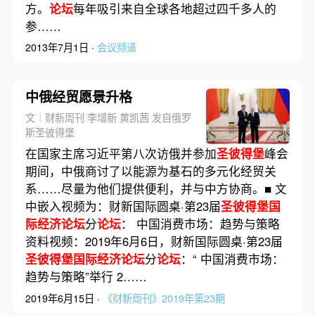
方。
论坛
每年吸引来自全球各地超过四千多人的
参……
2013年7月1日 ·
会议频道
中俄经贸愿景升格
文｜财新周刊 李增新 黄凯茜 发自俄罗
斯圣彼得堡
在国家主席习近平第八次访俄并参加
圣彼得堡
峰会
期间，中俄商讨了以能源为基石的多元化经贸关
系……尽量为他们提供便利，并与中方协商。■ 文
中嵌入视频为：财新国际圆桌·第23届
圣彼得堡国
际经济论坛
分
论坛
： 中国消费市场：趋势与策略
资料视频：2019年6月6日，财新国际圆桌·第23届
圣彼得堡国际经济论坛
分
论坛
：“ 中国消费市场：
趋势与策略”举行 2……
2019年6月15日 ·
《财新周刊》2019年第23期