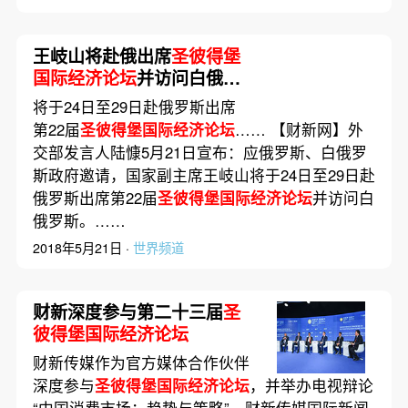
王岐山将赴俄出席
圣彼得堡
国际经济论坛
并访问白俄罗
斯
将于24日至29日赴俄罗斯出席
第22届
圣彼得堡国际经济论坛
…… 【财新网】外
交部发言人陆慷5月21日宣布：应俄罗斯、白俄罗
斯政府邀请，国家副主席王岐山将于24日至29日赴
俄罗斯出席第22届
圣彼得堡国际经济论坛
并访问白
俄罗斯。……
2018年5月21日 ·
世界频道
财新深度参与第二十三届
圣
彼得堡国际经济论坛
财新传媒作为官方媒体合作伙伴
深度参与
圣彼得堡国际经济论坛
，并举办电视辩论
“中国消费市场：趋势与策略”。财新传媒国际新闻