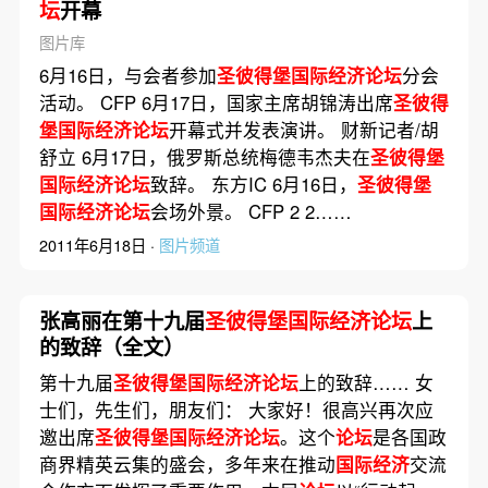
坛
开幕
图片库
6月16日，与会者参加
圣彼得堡国际经济论坛
分会
活动。 CFP 6月17日，国家主席胡锦涛出席
圣彼得
堡国际经济论坛
开幕式并发表演讲。 财新记者/胡
舒立 6月17日，俄罗斯总统梅德韦杰夫在
圣彼得堡
国际经济论坛
致辞。 东方IC 6月16日，
圣彼得堡
国际经济论坛
会场外景。 CFP 2 2……
2011年6月18日 ·
图片频道
张高丽在第十九届
圣彼得堡国际经济论坛
上
的致辞（全文）
第十九届
圣彼得堡国际经济论坛
上的致辞…… 女
士们，先生们，朋友们： 大家好！很高兴再次应
邀出席
圣彼得堡国际经济论坛
。这个
论坛
是各国政
商界精英云集的盛会，多年来在推动
国际经济
交流