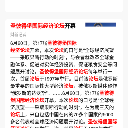
圣彼得堡国际经济论坛
开幕
财新记者
6月20日，第17届
圣彼得堡国际
经济论坛
开幕，本次
论坛
的口号是“全球经济展望
——采取果断行动的时刻”，与会者就改革全球金
融体系、促进对实体经济投资、保证粮食安全等问
题展开讨论。
圣彼得堡国际经济论坛
每年举行一
次，首届
论坛
于1997年举行。目前该
论坛
是俄罗斯
最重要的国际性大型经济
论坛
，被俄罗斯媒体称作
“俄罗斯的达沃斯”。……6月20日，第17届
圣彼得
堡国际经济论坛
开幕，本次
论坛
的口号是“全球经
济展望——采取果断行动的时刻”，在为期三天的
论坛
上，来自包括中国在内的70多个国家的5000
多名代表就全球经济问题展开讨论。
圣彼得堡国际