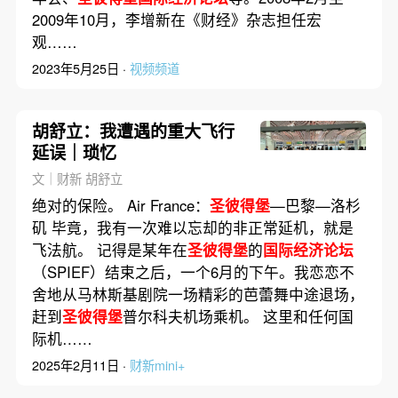
2009年10月，李增新在《财经》杂志担任宏
观……
2023年5月25日 ·
视频频道
胡舒立：我遭遇的重大飞行
延误｜琐忆
文｜财新 胡舒立
绝对的保险。 Air France：
圣彼得堡
—巴黎—洛杉
矶 毕竟，我有一次难以忘却的非正常延机，就是
飞法航。 记得是某年在
圣彼得堡
的
国际经济论坛
（SPIEF）结束之后，一个6月的下午。我恋恋不
舍地从马林斯基剧院一场精彩的芭蕾舞中途退场，
赶到
圣彼得堡
普尔科夫机场乘机。 这里和任何国
际机……
2025年2月11日 ·
财新mini+