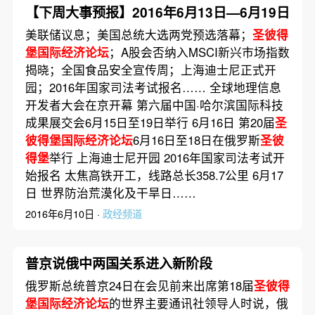
【下周大事预报】2016年6月13日—6月19日
美联储议息；美国总统大选两党预选落幕；
圣彼得
堡国际经济论坛
；A股会否纳入MSCI新兴市场指数
揭晓；全国食品安全宣传周；上海迪士尼正式开
园；2016年国家司法考试报名…… 全球地理信息
开发者大会在京开幕 第六届中国·哈尔滨国际科技
成果展交会6月15日至19日举行 6月16日 第20届
圣
彼得堡国际经济论坛
6月16日至18日在俄罗斯
圣彼
得堡
举行 上海迪士尼开园 2016年国家司法考试开
始报名 太焦高铁开工，线路总长358.7公里 6月17
日 世界防治荒漠化及干旱日……
2016年6月10日 ·
政经频道
普京说俄中两国关系进入新阶段
俄罗斯总统普京24日在会见前来出席第18届
圣彼得
堡国际经济论坛
的世界主要通讯社领导人时说，俄