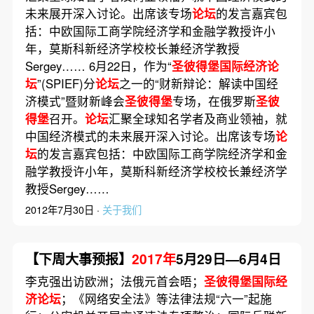
未来展开深入讨论。出席该专场
论坛
的发言嘉宾包
括：中欧国际工商学院经济学和金融学教授许小
年，莫斯科新经济学校校长兼经济学教授
Sergey…… 6月22日，作为“
圣彼得堡国际经济论
坛
”(SPIEF)分
论坛
之一的“财新辩论：解读中国经
济模式”暨财新峰会
圣彼得堡
专场，在俄罗斯
圣彼
得堡
召开。
论坛
汇聚全球知名学者及商业领袖，就
中国经济模式的未来展开深入讨论。出席该专场
论
坛
的发言嘉宾包括：中欧国际工商学院经济学和金
融学教授许小年，莫斯科新经济学校校长兼经济学
教授Sergey……
2012年7月30日 ·
关于我们
【下周大事预报】
2017年
5月29日—6月4日
李克强出访欧洲；法俄元首会晤；
圣彼得堡国际经
济论坛
；《网络安全法》等法律法规“六一”起施