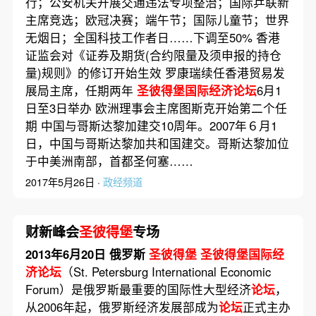
行；公安机关开展交通违法专项整治；国际乒联新
主席竞选；欧冠决赛；端午节；国际儿童节；世界
无烟日；全国科技工作者日……下调至50% 香港
证监会对《证券及期货(合约限量及须申报的持仓
量)规则》的修订开始生效 罗康瑞续任香港贸易发
展局主席，任期两年
圣彼得堡国际经济论坛
6月1
日至3日举办 欧洲理事会主席图斯克开始第二个任
期 中国与哥斯达黎加建交10周年。2007年６月1
日，中国与哥斯达黎加共和国建交。哥斯达黎加位
于中美洲南部，首都圣何塞……
2017年5月26日 ·
政经频道
财新峰会
圣彼得堡
专场
2013年6月20日 俄罗斯
圣彼得堡
圣彼得堡国际经
济论坛
（St. Petersburg International Economic
Forum）是俄罗斯最重要的国际性大型经济
论坛
，
从2006年起，俄罗斯经济发展部成为
论坛
正式主办