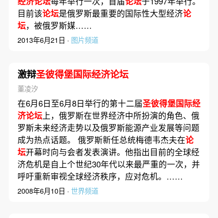
经济论坛
每年举行一次，首届
论坛
于1997年举行。
目前该
论坛
是俄罗斯最重要的国际性大型经济
论
坛
，被俄罗斯媒……
2013年6月21日 ·
图片频道
激辩
圣彼得堡国际经济论坛
董凌汐
在6月6日至6月8日举行的第十二届
圣彼得堡国际经
济论坛
上，俄罗斯在世界经济中所扮演的角色、俄
罗斯未来经济走势以及俄罗斯能源产业发展等问题
成为热点话题。 俄罗斯新任总统梅德韦杰夫在
论
坛
开幕时向与会者发表演讲。他指出目前的全球经
济危机是自上个世纪30年代以来最严重的一次，并
呼吁重新审视全球经济秩序，应对危机。……
2008年6月10日 ·
世界频道