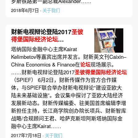
罗斯铁路第一副总裁Alexander……
2018年6月7日 ·
关于我们
财新电视辩论登陆2017
圣彼
得堡国际经济论坛
（SPIEF）
塔纳国际金融中心主席Kairat
Kelimbetov等嘉宾出席并发言。财新英文刊Caixin–
China Economics & Finance在
论坛
现场展示。
……财新电视辩论登陆2017
圣彼得堡国际经济论坛
（SPIEF） 6月2日，财新传媒作为官方合作媒
体，与SPIEF联合举办财新电视辩论“建设亚欧大
陆未来基础设施”。会议集中探讨了亚欧大陆经济
发展新动态。财新传媒编委、驻美国首席编辑李增
新担任主持，长江商学院创办院长项兵、财新智库
战略/合规顾问王君、哈萨克斯坦阿斯塔纳国际金
融中心主席Kairat……
2017年7月18日 ·
关于我们