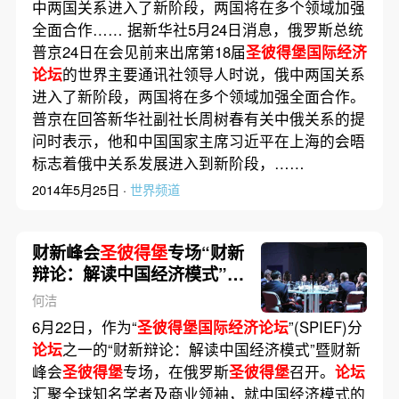
中两国关系进入了新阶段，两国将在多个领域加强
全面合作…… 据新华社5月24日消息，俄罗斯总统
普京24日在会见前来出席第18届
圣彼得堡国际经济
论坛
的世界主要通讯社领导人时说，俄中两国关系
进入了新阶段，两国将在多个领域加强全面合作。
普京在回答新华社副社长周树春有关中俄关系的提
问时表示，他和中国国家主席习近平在上海的会晤
标志着俄中关系发展进入到新阶段，……
2014年5月25日 ·
世界频道
财新峰会
圣彼得堡
专场“财新
辩论：解读中国经济模式”举
办
何洁
6月22日，作为“
圣彼得堡国际经济论坛
”(SPIEF)分
论坛
之一的“财新辩论：解读中国经济模式”暨财新
峰会
圣彼得堡
专场，在俄罗斯
圣彼得堡
召开。
论坛
汇聚全球知名学者及商业领袖，就中国经济模式的