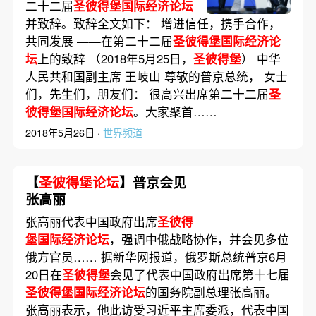
（全文）
二十二届
圣彼得堡国际经济论坛
并致辞。致辞全文如下： 增进信任，携手合作，
共同发展 ——在第二十二届
圣彼得堡国际经济论
坛
上的致辞 （2018年5月25日，
圣彼得堡
） 中华
人民共和国副主席 王岐山 尊敬的普京总统， 女士
们，先生们，朋友们： 很高兴出席第二十二届
圣
彼得堡国际经济论坛
。大家聚首……
2018年5月26日 ·
世界频道
【
圣彼得堡论坛
】普京会见
张高丽
张高丽代表中国政府出席
圣彼得
堡国际经济论坛
，强调中俄战略协作，并会见多位
俄方官员…… 据新华网报道，俄罗斯总统普京6月
20日在
圣彼得堡
会见了代表中国政府出席第十七届
圣彼得堡国际经济论坛
的国务院副总理张高丽。
张高丽表示，他此访受习近平主席委派，代表中国