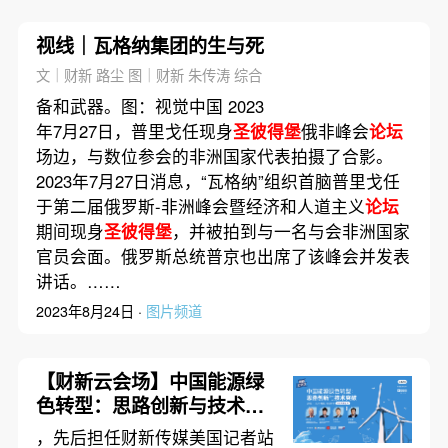
视线｜瓦格纳集团的生与死
文｜财新 路尘 图｜财新 朱传涛 综合
备和武器。图：视觉中国 2023
年7月27日，普里戈任现身
圣彼得堡
俄非峰会
论坛
场边，与数位参会的非洲国家代表拍摄了合影。
2023年7月27日消息，“瓦格纳”组织首脑普里戈任
于第二届俄罗斯-非洲峰会暨经济和人道主义
论坛
期间现身
圣彼得堡
，并被拍到与一名与会非洲国家
官员会面。俄罗斯总统普京也出席了该峰会并发表
讲话。……
2023年8月24日 ·
图片频道
【财新云会场】中国能源绿
色转型：思路创新与技术突
破
，先后担任财新传媒美国记者站