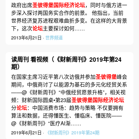
政府出席
圣彼得堡国际经济论坛
，同时与俄方进一
步深入探讨两国务实合作的前景。 他指出，当前
世界经济复苏进程艰难曲折多变。在这样的大背景
下，这次
论坛
主要探讨如何……
2013年6月21日 ·
世界频道
读周刊 看视频（《财新周刊》2019年第24
期）
在国家主席习近平第八次访俄并参加
圣彼得堡
峰会
期间，中俄商讨了以能源为基石的多元化经贸关系
——@《财新周刊》“中俄经贸愿景升格”，相关视
频：财新国际圆桌•第23届
圣彼得堡国际经济论坛
分
论坛
：中国消费市场：趋势与策略 不仅要拥有
算法和数据，还得懂医生、懂临床、懂医院——
@《财新周刊》“医疗AI渐……
2019年6月21日 ·
《财新周刊》2019年第24期