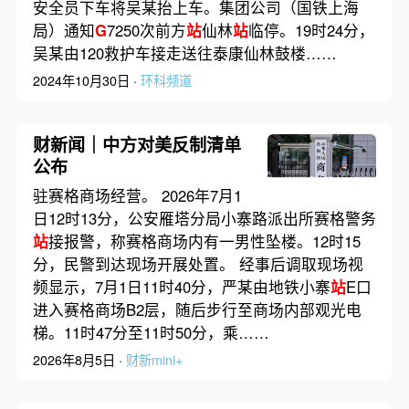
安全员下车将吴某抬上车。集团公司（国铁上海
局）通知
G
7250次前方
站
仙林
站
临停。19时24分，
吴某由120救护车接走送往泰康仙林鼓楼……
2024年10月30日 ·
环科频道
财新闻｜中方对美反制清单
公布
驻赛格商场经营。 2026年7月1
日12时13分，公安雁塔分局小寨路派出所赛格警务
站
接报警，称赛格商场内有一男性坠楼。12时15
分，民警到达现场开展处置。 经事后调取现场视
频显示，7月1日11时40分，严某由地铁小寨
站
E口
进入赛格商场B2层，随后步行至商场内部观光电
梯。11时47分至11时50分，乘……
2026年8月5日 ·
财新mini+