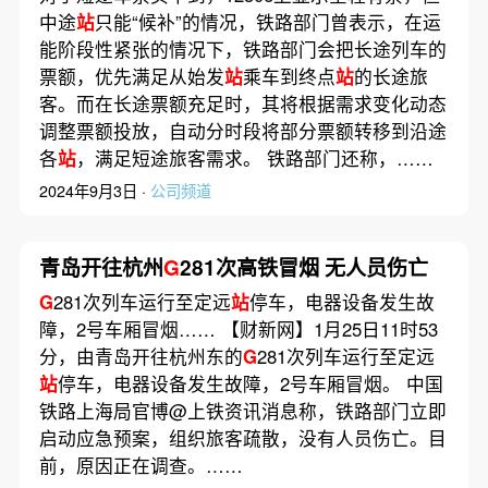
中途
站
只能“候补”的情况，铁路部门曾表示，在运
能阶段性紧张的情况下，铁路部门会把长途列车的
票额，优先满足从始发
站
乘车到终点
站
的长途旅
客。而在长途票额充足时，其将根据需求变化动态
调整票额投放，自动分时段将部分票额转移到沿途
各
站
，满足短途旅客需求。 铁路部门还称，……
2024年9月3日 ·
公司频道
青岛开往杭州
G
281次高铁冒烟 无人员伤亡
G
281次列车运行至定远
站
停车，电器设备发生故
障，2号车厢冒烟…… 【财新网】1月25日11时53
分，由青岛开往杭州东的
G
281次列车运行至定远
站
停车，电器设备发生故障，2号车厢冒烟。 中国
铁路上海局官博@上铁资讯消息称，铁路部门立即
启动应急预案，组织旅客疏散，没有人员伤亡。目
前，原因正在调查。……