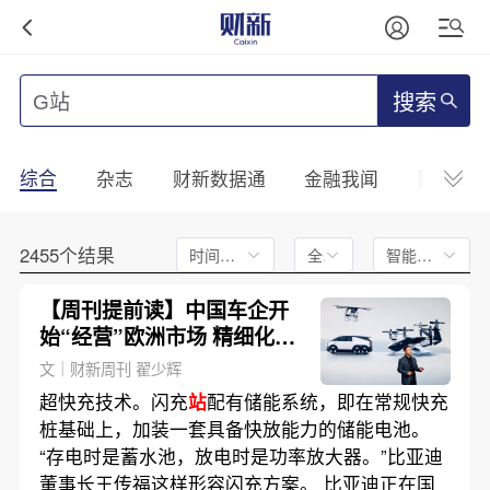
搜索
综合
杂志
财新数据通
金融我闻
财新mini
2455个结果
时间不限
全文
智能排序
【周刊提前读】中国车企开
始“经营”欧洲市场 精细化管
理需闯关
文｜财新周刊 翟少辉
超快充技术。闪充
站
配有储能系统，即在常规快充
桩基础上，加装一套具备快放能力的储能电池。
“存电时是蓄水池，放电时是功率放大器。”比亚迪
董事长王传福这样形容闪充方案。 比亚迪正在国