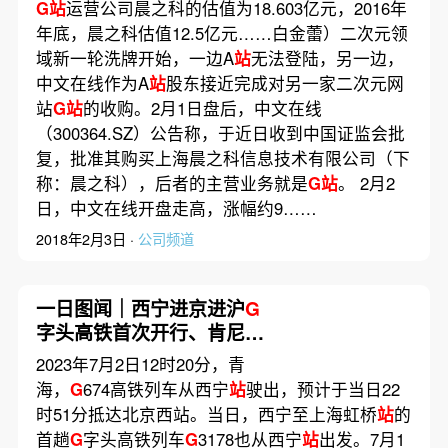
G站
运营公司晨之科的估值为18.603亿元，2016年
年底，晨之科估值12.5亿元……白金蕾）二次元领
域新一轮洗牌开始，一边A
站
无法登陆，另一边，
中文在线作为A
站
股东接近完成对另一家二次元网
站
G站
的收购。2月1日盘后，中文在线
（300364.SZ）公告称，于近日收到中国证监会批
复，批准其购买上海晨之科信息技术有限公司（下
称：晨之科），后者的主营业务就是
G站
。 2月2
日，中文在线开盘走高，涨幅约9……
2018年2月3日 ·
公司频道
一日图闻｜西宁进京进沪
G
字头高铁首次开行、肯尼亚
西北部严重车祸已致52人死
2023年7月2日12时20分，青
亡
海，
G
674高铁列车从西宁
站
驶出，预计于当日22
时51分抵达北京西站。当日，西宁至上海虹桥
站
的
首趟
G
字头高铁列车
G
3178也从西宁
站
出发。7月1