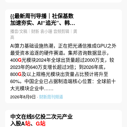
{{最新周刊导播｜社保基数
加速夯实、AI“追光”、韩股
杠杆狂潮
播音/文稿｜财新 袁小珊 音频剪辑｜龚
高
AI算力基础设施热潮，正在把光通信推成GPU之外
最受资本追逐的硬件赛道。集邦咨询数据显示，
400
G
光模块2024年全球出货量超过2000万支，较
2023年的640万支增长超过3倍；到2026年底，
800
G
及以上规格光模块出货量占比预计将升至
60%。中国企业已占据制造端核心位置：全球前十
大光模块企业中……
2026年8月9日 ·
财新周刊频道
中文在线5亿投二次元产业
入股A
站
、
G站