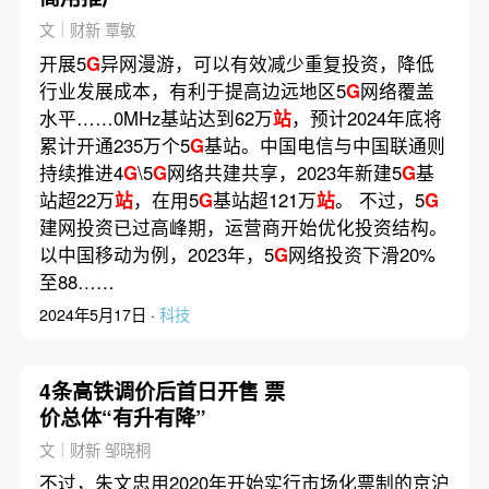
文｜财新 覃敏
开展5
G
异网漫游，可以有效减少重复投资，降低
行业发展成本，有利于提高边远地区5
G
网络覆盖
水平……0MHz基站达到62万
站
，预计2024年底将
累计开通235万个5
G
基站。中国电信与中国联通则
持续推进4
G
\5
G
网络共建共享，2023年新建5
G
基
站超22万
站
，在用5
G
基站超121万
站
。 不过，5
G
建网投资已过高峰期，运营商开始优化投资结构。
以中国移动为例，2023年，5
G
网络投资下滑20%
至88……
2024年5月17日 ·
科技
4条高铁调价后首日开售 票
价总体“有升有降”
文｜财新 邹晓桐
不过，朱文忠用2020年开始实行市场化票制的京沪