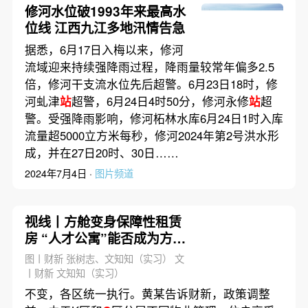
修河水位破1993年来最高水
位线 江西九江多地汛情告急
据悉，6月17日入梅以来，修河
流域迎来持续强降雨过程，降雨量较常年偏多2.5
倍，修河干支流水位先后超警。6月23日18时，修
河虬津
站
超警，6月24日4时50分，修河永修
站
超
警。受强降雨影响，修河柘林水库6月24日1时入库
流量超5000立方米每秒，修河2024年第2号洪水形
成，并在27日20时、30日……
2024年7月4日 ·
图片频道
视线丨方舱变身保障性租赁
房 “人才公寓”能否成为方舱
再利用的优选？
图丨财新 张树志、文知知（实习） 文
丨财新 文知知（实习）
不变，各区统一执行。黄某告诉财新，政策调整