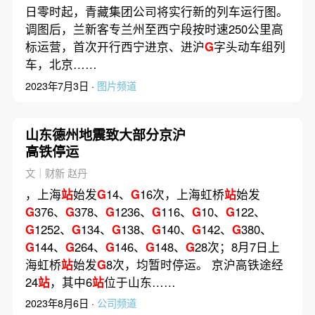
日零时起，青藏集团公司将实行新的列车运行图。
调图后，兰新客专兰州至西宁段按时速250公里高
标运营，首次开行西宁进京、进沪
G
字头动车组列
车，北京……
2023年7月3日 ·
图片频道
山东德州地震致大部分京沪
高铁停运
文｜财新 赵丹
，上海
站
始发
G
14、
G
16次，上海虹桥
站
始发
G
376、
G
378、
G
1236、
G
116、
G
10、
G
122、
G
1252、
G
134、
G
138、
G
140、
G
142、
G
380、
G
144、
G
264、
G
146、
G
148、
G
28次；8月7日上
海虹桥
站
始发
G
8次，均暂时停运。 京沪高铁途经
24
站
，其中6
站
位于山东……
2023年8月6日 ·
公司频道