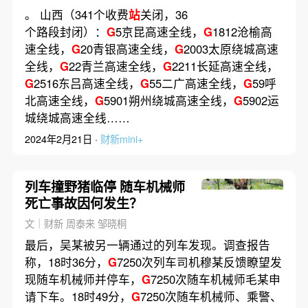
。 山西（341个收费
站
关闭，36
个路段封闭）：
G
5京昆高速全线，
G
1812沧榆高
速全线，
G
20青银高速全线，
G
2003太原绕城高速
全线，
G
22青兰高速全线，
G
2211长延高速全线，
G
2516东吕高速全线，
G
55二广高速全线，
G
59呼
北高速全线，
G
5901朔州绕城高速全线，
G
5902运
城绕城高速全线……
2024年2月21日 ·
财新mini+
列车撞野猪临停 随车机械师
死亡事故因何发生？
文｜财新 周泰来 邹晓桐
最后，吴某被另一辆通过的列车发现。调查报告
称，18时36分，
G
7250次列车司机穆某反馈瞭望发
现随车机械师并停车，
G
7250次随车机械师毛某申
请下车。18时49分，
G
7250次随车机械师、乘警、