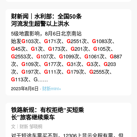
财新闻｜水利部：全国50条
河流发生超警以上洪水
5级地震影响，8月6日北京南站
始发
G
103次、
G
171次、
G
2551次、
G
1083次、
G
45次、
G
1次、
G
173次、
G
201次、
G
105次、
G
2553次、
G
107次、
G
1099次、
G
1061次、
G
887
次、
G
109次、
G
177次、
G
31次、
G
3次、
G
203
次、
G
197次、
G
111次、
G
179次、
G
2555次、
G
113次、G……
2023年8月6日 ·
财新mini+
铁路新规：有权拒绝“买短乘
长”旅客继续乘车
文｜财新 邹晓桐
对于短途车票买不到，12306上显示全程有票，但