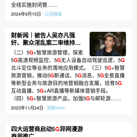
全线实施封闭管……
2024年9月15日 ·
公司频道
财新闻｜被告人吴亦凡强
奸、聚众淫乱案二审维持原
判
（二）5
G
+智慧旅游管理，探索
5
G
高清视频监控、5
G
无人设备自动驾驶巡逻、5
G
北斗定位等业务的落地应用模式。（三）5
G
+智慧
旅游营销，推动5
G
新通话、5
G
消息、5
G
全景直播
等新型业务与旅游目的地营销融合发展，培育5
G
互动直播、5
G
+AR直播等新媒体营销手段。
（四）5
G
+智慧旅游产品，加强5
G
与邮轮游……
2023年11月24日 ·
财新mini+
四大运营商启动5
G
异网漫游
商用推广