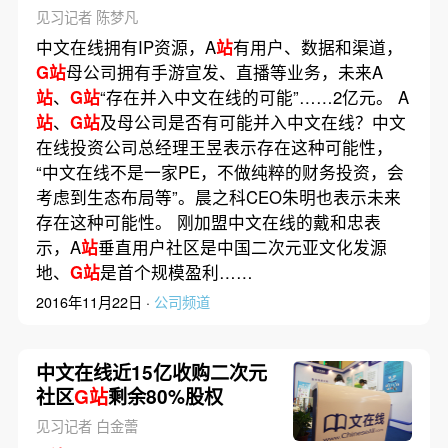
见习记者 陈梦凡
中文在线拥有IP资源，A
站
有用户、数据和渠道，
G站
母公司拥有手游宣发、直播等业务，未来A
站
、
G站
“存在并入中文在线的可能”……2亿元。 A
站
、
G站
及母公司是否有可能并入中文在线？中文
在线投资公司总经理王昱表示存在这种可能性，
“中文在线不是一家PE，不做纯粹的财务投资，会
考虑到生态布局等”。晨之科CEO朱明也表示未来
存在这种可能性。 刚加盟中文在线的戴和忠表
示，A
站
垂直用户社区是中国二次元亚文化发源
地、
G站
是首个规模盈利……
2016年11月22日 ·
公司频道
中文在线近15亿收购二次元
社区
G站
剩余80%股权
见习记者 白金蕾