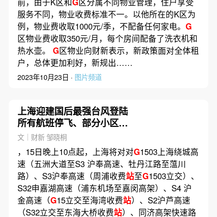
前，由于K区和
G
区分属不同物业管理，住户享受
服务不同，物业收费标准不一。以他所在的K区为
例，物业费收取1000元/季，不配备任何家电。
G
区物业费收取350元/月，每个房间配备了洗衣机和
热水壶。
G
区物业向财新表示，新政策面对全体租
户，总体更加利好，新规出……
2023年10月23日 ·
图片频道
上海迎建国后最强台风登陆
所有航班停飞、部分小区停
电
文｜财新 邹晓桐
，15日晚上10点起，上海将对对
G
1503上海绕城高
速（五洲大道至S3 沪奉高速、牡丹江路至蕰川
路）、S3沪奉高速（周浦收费
站
至
G
1503立交）、
S32申嘉湖高速（浦东机场至嘉闵高架）、S4 沪
金高速（
G
15立交至海湾收费
站
）、S2沪芦高速
（S32立交至东海大桥收费
站
）、同济高架快速路