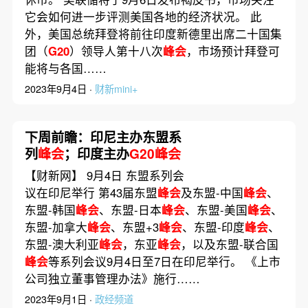
它会如何进一步评测美国各地的经济状况。 此
外，美国总统拜登将前往印度新德里出席二十国集
团（
G20
）领导人第十八次
峰会
，市场预计拜登可
能将与各国……
2023年9月4日 ·
财新mini+
下周前瞻：印尼主办东盟系
列
峰会
；印度主办
G20峰会
【财新网】 9月4日 东盟系列会
议在印尼举行 第43届东盟
峰会
及东盟-中国
峰会
、
东盟-韩国
峰会
、东盟-日本
峰会
、东盟-美国
峰会
、
东盟-加拿大
峰会
、东盟+3
峰会
、东盟-印度
峰会
、
东盟-澳大利亚
峰会
，东亚
峰会
，以及东盟-联合国
峰会
等系列会议9月4日至7日在印尼举行。 《上市
公司独立董事管理办法》施行……
2023年9月1日 ·
政经频道