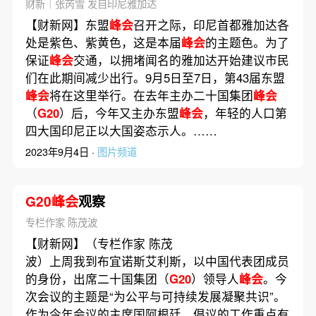
财新｜张芮雪 发自印尼雅加达
【财新网】东盟
峰会
召开之际，印尼首都雅加达各
处是紫色、紫黄色，这是本届
峰会
的主题色。为了
保证
峰会
交通，以拥堵闻名的雅加达开始建议市民
们在此期间减少出行。9月5日至7日，第43届东盟
峰会
将在这里举行。在去年主办二十国集团
峰会
（
G20
）后，今年又主办东盟
峰会
，年轻的人口第
四大国印尼正以大国姿态示人。……
2023年9月4日 ·
图片频道
G20峰会
观察
专栏作家 陈茂波
【财新网】（专栏作家 陈茂
波）上周我到布宜诺斯艾利斯，以中国代表团成员
的身份，出席二十国集团（
G20
）领导人
峰会
。今
次会议的主题是“为公平与可持续发展凝聚共识”。
作为今年会议的主席国阿根廷，倡议的工作重点有