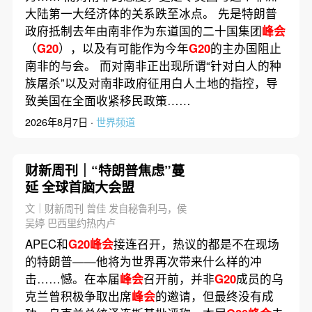
大陆第一大经济体的关系跌至冰点。 先是特朗普
政府抵制去年由南非作为东道国的二十国集团
峰会
（
G20
），以及有可能作为今年
G20
的主办国阻止
南非的与会。 而对南非正出现所谓“针对白人的种
族屠杀”以及对南非政府征用白人土地的指控，导
致美国在全面收紧移民政策……
2026年8月7日 ·
世界频道
财新周刊｜“特朗普焦虑”蔓
延 全球首脑大会盟
文｜财新周刊 曾佳 发自秘鲁利马，侯
吴婷 巴西里约热内卢
APEC和
G20峰会
接连召开，热议的都是不在现场
的特朗普——他将为世界再次带来什么样的冲
击……憾。在本届
峰会
召开前，并非
G20
成员的乌
克兰曾积极争取出席
峰会
的邀请，但最终没有成