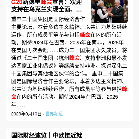
G20
新德里
峰会
宣言：欢迎
支持在乌克兰实现全面、公
正和持久和平的倡议
重申二十国集团是国际经济合作
主要论坛，本着多边主义精神、以共识为基础继续
运作，所有成员平等参与包括
峰会
在内的所有活
动。期待2024年在巴西、2025年在南非，2026年
在美国再次会晤……成为二十国集团永久成员，将
通过《二十国集团（杭州
峰会
）支持非洲和最不发
达国家工业化倡议》等继续支持非洲。探讨深化二
十国集团与其他地区伙伴的合作。 重申二十国集
团是国际经济合作主要论坛，本着多边主义精神、
以共识为基础继续运作，所有成员平等参与包括
峰
会
在内的所有活动。期待2024年在巴西、2025
年……
2023年9月10日 ·
世界频道
国际财经速览｜中欧接近就