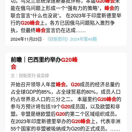
功。乌克兰总统泽连斯基批评称，本届
G20峰会
未
能在俄乌问题上形成一个“强有力的策略”，
峰会
的
联合宣言“什么也没说”。 在2023年于印度新德里举
行的
G20峰会
上，各方已因俄乌问题陷入激烈争
执，但最终
峰会
宣言仍在达成……
2024年11月23日 ·
《财新周刊》2024年第46期
前瞻｜巴西里约举办
G20峰
会
文｜财新周刊 侯吴婷
开始召开领导人年度
峰会
。
G20
成员的经济总量约
占全球GDP的85%，占全球贸易的80%，成员人口
约占世界总人口的三分之二。 本届里约
G20峰会
的
参与方预计将包括19个
G20
成员国，以及欧盟和非
盟。非盟是继欧盟后
G20
的第二个区域组织成员。
在2023年印度新德里举办的
G20峰会
上，代表非洲
55个国家的非盟被吸纳成为G20的正式成员。……