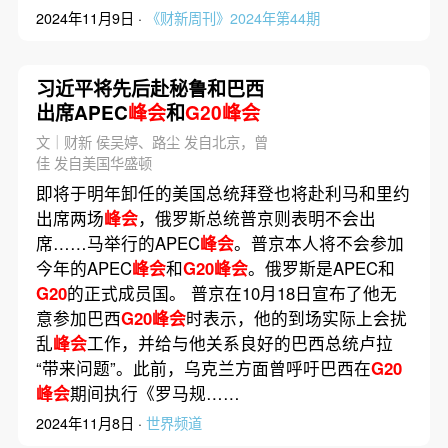
2024年11月9日 ·
《财新周刊》2024年第44期
习近平将先后赴秘鲁和巴西
出席APEC
峰会
和
G20峰会
文｜财新 侯吴婷、路尘 发自北京，曾
佳 发自美国华盛顿
即将于明年卸任的美国总统拜登也将赴利马和里约
出席两场
峰会
，俄罗斯总统普京则表明不会出
席……马举行的APEC
峰会
。普京本人将不会参加
今年的APEC
峰会
和
G20峰会
。俄罗斯是APEC和
G20
的正式成员国。 普京在10月18日宣布了他无
意参加巴西
G20峰会
时表示，他的到场实际上会扰
乱
峰会
工作，并给与他关系良好的巴西总统卢拉
“带来问题”。此前，乌克兰方面曾呼吁巴西在
G20
峰会
期间执行《罗马规……
2024年11月8日 ·
世界频道