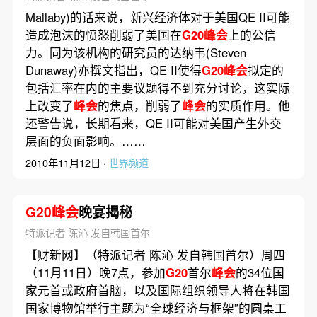
Mallaby)的话来说，新兴经济体对于美国QE II可能
造成泡沫的愤怒削弱了美国在
G20峰会
上的公信
力。同为该机构的研究员的达纳韦(Steven
Dunaway)亦撰文指出，QE II使得
G20峰会
拟定的
包括汇率在内的主要议题得不到充分讨论，这实际
上改变了
峰会
的焦点，削弱了
峰会
的实质作用。他
还警告说，长期看来，QE II可能对美国产生外交
层面的负面影响。……
2010年11月12日 ·
世界频道
G20峰会
晚宴揭秘
特派记者 陈沁 发自韩国首尔
【财新网】（特派记者 陈沁 发自韩国首尔）周四
（11月11日）晚7点，参加
G20
首尔
峰会
的34位国
家元首或政府首脑，以及国际组织领导人将在韩国
国家博物馆举行主题为“全球经济与框架”的圆桌工