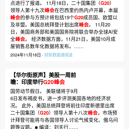
点进行了报道。 11月18日，二十国集团（
G20
）
领导人第十九次
峰会
在巴西里约热内卢开幕，本届
峰会
的参与方预计将包括19个
G20
成员国、欧盟以
及非盟。美国总统拜登计划出席
峰会
。 11月20
日，美国商务部和美国国务院将联合举办全球AI安
全
峰会
。 经济数据方面，11月21日，美国10月成
屋销售总数年化数据将发布。……
2024年11月18日 ·
财新数据通频道
【华尔街原声】美股一周前
瞻：印度举行
G20峰会
国劳动节假日。 美联储将于9月
6日发布褐皮书，进一步评测美国各地的经济状
况。 此外，美国总统拜登将前往印度新德里出席
二十国集团（
G20
）领导人第十八次
峰会
，市场预
计拜登可能将与各国领导人讨论气候变化、俄乌问
题等议题。■ 编译：刘天行……