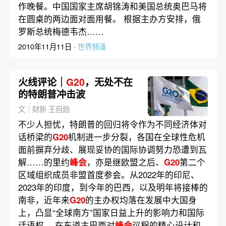
作晚餐。中国国家主席胡锦涛和美国总统奥巴马将
在圆桌的两边面对面用餐。 根据主办方安排，俄
罗斯总统梅德韦杰……
2010年11月11日 ·
世界频道
火线评论｜
G20
，无处不在
的特朗普冲击波
文｜财新 王自励
不少人担忧，特朗普的回归将令作为不同经济体对
话桥梁的
G20
机制进一步分裂，各国在全球性危机
面前摒弃分歧、展现妥协的国际协调努力恐遭到瓦
解……的里约
峰会
，亦是继欧盟之后、
G20
第二个
区域组织成员非盟首度参会。从2022年的印尼、
2023年的印度，到今年的巴西，以及明年将接棒的
南非，近年来
G20
的主办权均落在发展中大国身
上，凸显“全球南方”国家日益上升的影响力和国际
话语权。 在东道主巴西对
峰会
议程的精心设计和