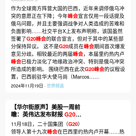
作为全球南方阵营大国的巴西，近年来调停俄乌冲
突的意愿正在下降；今年
峰会
宣言仅用一段话提及
俄乌问题，并且主要强调战争对人类造成的苦难和
负面影响……社交平台X上发布声明称，该国虽然
签署了
G20峰会
的联合宣言，但对于其中的某些部
分保持异议。 这不是
G20
成员在
峰会
期间首次爆发
意见分歧。相较最近的两届
峰会
，本届里约热内卢
峰会
已极力淡化了地缘政治冲突、特别是俄乌冲突
所造成的影响。 围绕巴西在此次
G20峰会
的议程设
置，巴西前驻华大使马尚（Marcos……
2024年11月19日 ·
世界频道
【华尔街原声】美股一周前
瞻：英伟达发布财报
G20峰
会
开幕
11月18日，二十国集团（
G20
）
领导人第十九次
峰会
在巴西里约热内卢开幕……热