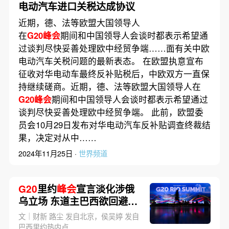
电动汽车进口关税达成协议
近期，德、法等欧盟大国领导人
在
G20峰会
期间和中国领导人会谈时都表示希望通
过谈判尽快妥善处理欧中经贸争端……面有关中欧
电动汽车关税问题的最新表态。 在欧盟执意宣布
征收对华电动车最终反补贴税后，中欧双方一直保
持继续磋商。近期，德、法等欧盟大国领导人在
G20峰会
期间和中国领导人会谈时都表示希望通过
谈判尽快妥善处理欧中经贸争端。 此前，欧盟委
员会10月29日发布对华电动汽车反补贴调查终裁结
果，决定对从中……
2024年11月25日 ·
世界频道
G20
里约
峰会
宣言淡化涉俄
乌立场 东道主巴西欲回避地
缘政治分歧
文｜财新 路尘 发自北京，侯吴婷 发自
巴西里约热内卢