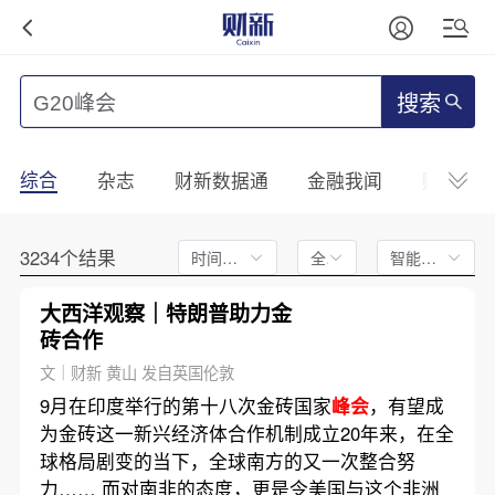
搜索
综合
杂志
财新数据通
金融我闻
财新mini
3234个结果
时间不限
全文
智能排序
大西洋观察｜特朗普助力金
砖合作
文｜财新 黄山 发自英国伦敦
9月在印度举行的第十八次金砖国家
峰会
，有望成
为金砖这一新兴经济体合作机制成立20年来，在全
球格局剧变的当下，全球南方的又一次整合努
力…… 而对南非的态度，更是令美国与这个非洲