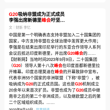
G20
吸纳非盟成为正式成员
李强出席新德里
峰会
吁坚守
团结合作初心
文｜财新 李忆
中国是第一个明确表态支持非盟加入二十国集团的
国家，中方支持非盟在全球治理中发挥更大作用；
李强是在结束出席印尼举行的东亚合作领导人系列
会议后抵达印度新德里，并出席
G20峰会
的……
【财新网】当地时间2023年9月9日，二十国集团
（
G20
）领导人第十八次
峰会
在印度首都新德里拉
开帷幕。印度总理莫迪在
峰会
的开幕致辞中宣布，
代表非洲55个国家的非洲联盟（下称“非盟”），被
吸纳成为
G20
的正式成员国。这也是
G20
机制成立
20余年以来首次扩员。非盟也成为了
G20
成员中继
南非之后的第二个非洲成员，以及继欧盟之后的第
二个区域组织成员。……
2023年9月10日 ·
世界频道