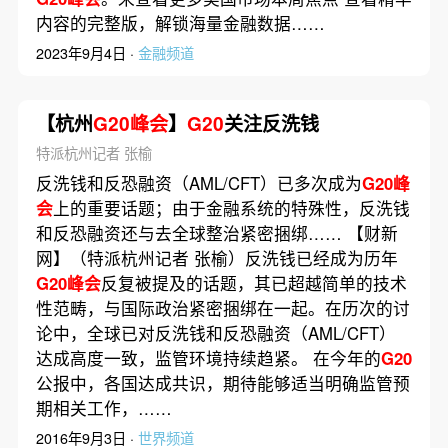
内容的完整版，解锁海量金融数据……
2023年9月4日 ·
金融频道
【杭州
G20峰会
】
G20
关注反洗钱
特派杭州记者 张榆
反洗钱和反恐融资（AML/CFT）已多次成为
G20峰
会
上的重要话题；由于金融系统的特殊性，反洗钱
和反恐融资还与去全球整治紧密捆绑…… 【财新
网】（特派杭州记者 张榆）反洗钱已经成为历年
G20峰会
反复被提及的话题，其已超越简单的技术
性范畴，与国际政治紧密捆绑在一起。在历次的讨
论中，全球已对反洗钱和反恐融资（AML/CFT）
达成高度一致，监管环境持续趋紧。 在今年的
G20
公报中，各国达成共识，期待能够适当明确监管预
期相关工作，……
2016年9月3日 ·
世界频道