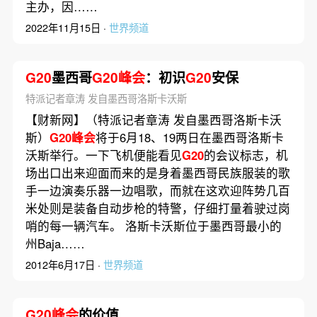
主办，因……
2022年11月15日 ·
世界频道
G20
墨西哥
G20峰会
：初识
G20
安保
特派记者章涛 发自墨西哥洛斯卡沃斯
【财新网】（特派记者章涛 发自墨西哥洛斯卡沃
斯）
G20峰会
将于6月18、19两日在墨西哥洛斯卡
沃斯举行。一下飞机便能看见
G20
的会议标志，机
场出口出来迎面而来的是身着墨西哥民族服装的歌
手一边演奏乐器一边唱歌，而就在这欢迎阵势几百
米处则是装备自动步枪的特警，仔细打量着驶过岗
哨的每一辆汽车。 洛斯卡沃斯位于墨西哥最小的
州Baja……
2012年6月17日 ·
世界频道
G20峰会
的价值