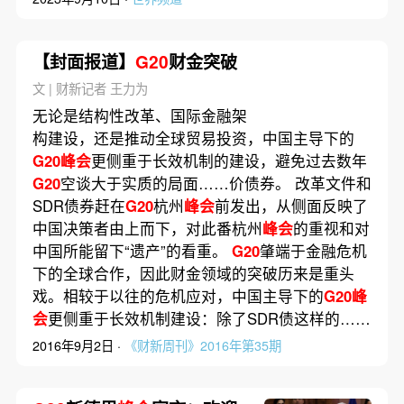
【封面报道】
G20
财金突破
文 | 财新记者 王力为
无论是结构性改革、国际金融架
构建设，还是推动全球贸易投资，中国主导下的
G20峰会
更侧重于长效机制的建设，避免过去数年
G20
空谈大于实质的局面……价债券。 改革文件和
SDR债券赶在
G20
杭州
峰会
前发出，从侧面反映了
中国决策者由上而下，对此番杭州
峰会
的重视和对
中国所能留下“遗产”的看重。
G20
肇端于金融危机
下的全球合作，因此财金领域的突破历来是重头
戏。相较于以往的危机应对，中国主导下的
G20峰
会
更侧重于长效机制建设：除了SDR债这样的……
2016年9月2日 ·
《财新周刊》2016年第35期