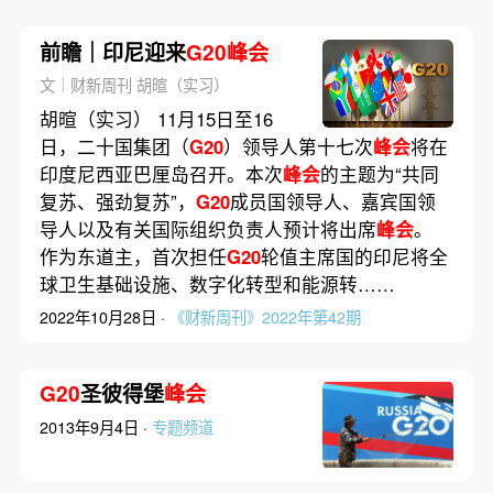
前瞻｜印尼迎来
G20峰会
文｜财新周刊 胡暄（实习）
胡暄（实习） 11月15日至16
日，二十国集团（
G20
）领导人第十七次
峰会
将在
印度尼西亚巴厘岛召开。本次
峰会
的主题为“共同
复苏、强劲复苏”，
G20
成员国领导人、嘉宾国领
导人以及有关国际组织负责人预计将出席
峰会
。
作为东道主，首次担任
G20
轮值主席国的印尼将全
球卫生基础设施、数字化转型和能源转……
2022年10月28日 ·
《财新周刊》2022年第42期
G20
圣彼得堡
峰会
2013年9月4日 ·
专题频道