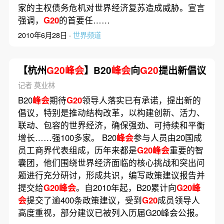
家的主权债务危机对世界经济复苏造成威胁。宣言
强调，
G20
的首要任……
2010年6月28日 ·
世界频道
【杭州
G20峰会
】B20
峰会
向
G20
提出新倡议
记者 莫业林
B20
峰会
期待
G20
领导人落实已有承诺，提出新的
倡议，特别是推动结构改革，以构建创新、活力、
联动、包容的世界经济，确保强劲、可持续和平衡
增长……强100多家。 B20
峰会
参与人员由20国成
员工商界代表组成，历年来都是
G20峰会
重要的智
囊团，他们围绕世界经济面临的核心挑战和突出问
题进行充分研讨，形成共识，编写政策建议报告并
提交给
G20峰会
。自2010年起，B20累计向
G20峰
会
提交了逾400条政策建议，受到
G20
成员领导人
高度重视，部分建议已被列入历届G20峰会公报。