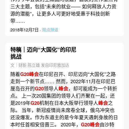
三大主题，包括“未来的就业—— 如何释放人力资
源的潜能”，让更多人可更好地受惠于科技创新
带……
2018年12月7日 ·
观点频道
特稿｜迈向“大国化”的印尼
挑战
文｜财新 陈立雄 发自印尼雅加达
随着
G20峰会
在印尼召开、印尼迈向“大国化”之路
走到一个新节点…… 然而，2022年11月在印尼巴
厘岛召开的
G20
领导人
峰会
，却可能成为一个转折
点。 上一次20国集团的领导人们齐聚在一起，还
是2019年
G20
机制在日本大阪举行领导人
峰会
之
际。 当年，新冠疫情尚未席卷全球，俄乌冲突也
还没爆发。作为东道主的是今年夏天遇刺身故的日
本时任首相安倍晋三。 2020年，
G20峰会
由沙特