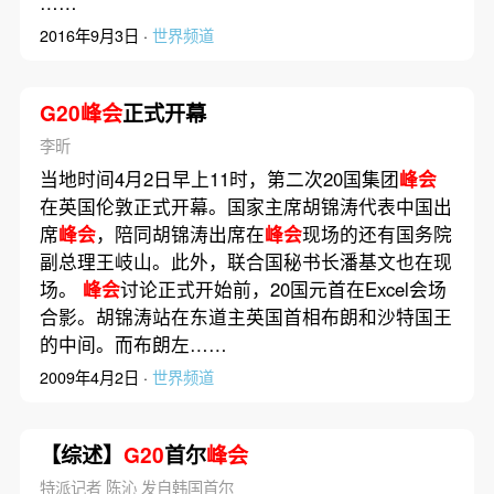
……
2016年9月3日 ·
世界频道
G20峰会
正式开幕
李昕
当地时间4月2日早上11时，第二次20国集团
峰会
在英国伦敦正式开幕。国家主席胡锦涛代表中国出
席
峰会
，陪同胡锦涛出席在
峰会
现场的还有国务院
副总理王岐山。此外，联合国秘书长潘基文也在现
场。
峰会
讨论正式开始前，20国元首在Excel会场
合影。胡锦涛站在东道主英国首相布朗和沙特国王
的中间。而布朗左……
2009年4月2日 ·
世界频道
【综述】
G20
首尔
峰会
特派记者 陈沁 发自韩国首尔