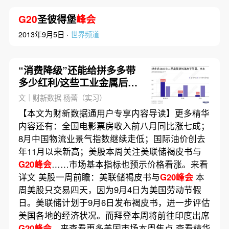
G20
圣彼得堡
峰会
2013年9月5日 ·
世界频道
“消费降级”还能给拼多多带
多少红利/这些工业金属后市
有望走强｜数据精华
文｜财新数据 杨蕾（实习）
【本文为财新数据通用户专享内容导读】更多精华
内容还有：全国电影票房收入前八月同比涨七成；
8月中国物流业景气指数继续走低；国际油价创去
年11月以来新高；美股本周关注美联储褐皮书与
G20峰会
……市场基本指标也预示价格看涨。来看
详文 美股一周前瞻：美联储褐皮书与
G20峰会
本
周美股只交易四天，因为9月4日为美国劳动节假
日。美联储计划于9月6日发布褐皮书，进一步评估
美国各地的经济状况。而拜登本周将前往印度出席
G20峰会
。来查看更多美国市场本周焦点 查看精华