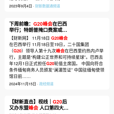
2023年9月4日 ·
财新数据通频道
下周前瞻：
G20峰会
在巴西
举行；特朗普掩口费案或撤
销
【财新网】 11月18日
G20峰会
在巴西举行 11月18日至19日，二十国集团
（
G20
）领导人第十九次
峰会
在巴西里约热内卢举
行，主题是“构建公正世界和可持续星球”。巴西去
年12月1日正式担任
G20
轮值主席国。 中国向符合
条件缅甸商务人员颁发“澜湄签证” 中国驻缅甸使领
馆日前……
2024年11月15日 ·
政经频道
【财新直击】视线｜
G20
后
又办东盟
峰会
人口第四大国
印尼的国际主场