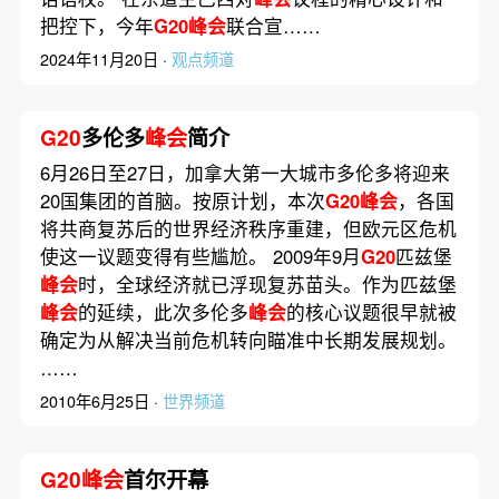
把控下，今年
G20峰会
联合宣……
2024年11月20日 ·
观点频道
G20
多伦多
峰会
简介
6月26日至27日，加拿大第一大城市多伦多将迎来
20国集团的首脑。按原计划，本次
G20峰会
，各国
将共商复苏后的世界经济秩序重建，但欧元区危机
使这一议题变得有些尴尬。 2009年9月
G20
匹兹堡
峰会
时，全球经济就已浮现复苏苗头。作为匹兹堡
峰会
的延续，此次多伦多
峰会
的核心议题很早就被
确定为从解决当前危机转向瞄准中长期发展规划。
……
2010年6月25日 ·
世界频道
G20峰会
首尔开幕