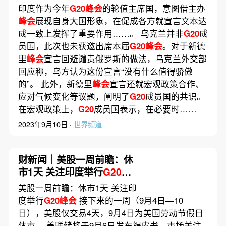
印度作为今年
G20峰会
的轮值主席国，意图借主办
峰会
展现自身大国形象，在促成各方就宣言文本达
成一致上发挥了重要作用……。 乌克兰并非
G20
成
员国，此次也未获邀出席本届
G20峰会
。对于新德
里
峰会
宣言回避谴责俄罗斯的做法，乌克兰外交部
回应称，乌方认为这份宣言“没有什么值得骄傲
的”。 此外，新德里
峰会
宣言还就宏观政策合作、
应对气候变化等议题，阐明了
G20
成员国的共识。
在宏观政策上，
G20
成员国表示，在必要时……
2023年9月10日 ·
世界频道
财新闻｜美股一周前瞻：休
市1天 关注印度举行
G20峰
会
美股一周前瞻：休市1天 关注印
度举行
G20峰会
接下来的一周（9月4日—10
日），美股仅交易4天，9月4日为美国劳动节假日
休市。 美联储将于9月6日发布褐皮书，市场关注