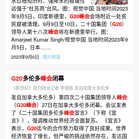
水过程短历时、强降水的极端性
民窟被清理
远强于“杜苏芮”台风。图：视觉中国 当地时间2023
年9月5日，印度新德里，
G20峰会
会场附近一处贫
民窟被清理。9月9日至10日，二十国集团（
G20
）
领导人第十八次
峰会
将在新德里举行。图：
Amarjeet Kumar Singh/视觉中国 当地时间2023年9
月5日，日本……
2023年9月6日 ·
图片频道
G20
多伦多
峰会
闭幕
《新世纪》周刊特派记者 李增新 发自加拿大多伦多
发自加拿大多伦多）第四次二十国集团领导人
峰会
（
G20峰会
）27日在加拿大多伦多闭幕。会议发表
了《二十国集团多伦多
峰会
宣言》（下称《宣
言》），强调推动世界经济全面复苏。 《宣言》
表示，
G20
迄今的合作努力取得了良好成果。世界
经济恢复了增长，但严峻的挑战依然存在，发达国