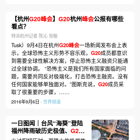
【杭州
G20峰会
】
G20
杭州
峰会
公报有哪些
看点？
特派杭州记者 陈沁 张榆
Tusk）9月4日在杭州
G20峰会
一场新闻发布会上表
示，全球恐怖主义形势不容乐观，
G20
成员都意识
到需要全球性解决方案，停止恐怖主义融资只能通
过全球协调。 “恐怖主义是我们所有国家面临的问
题，需要共同反对极端化，打击恐怖主融资。没有
任何国家能够单独面对。”图斯克说，
G20
成员采
取了很重要的步骤，……
2016年9月6日 ·
世界频道
一日图闻｜台风“海葵”登陆
福州降雨破历史极值、
G20
峰会
印度新德里会场附近贫