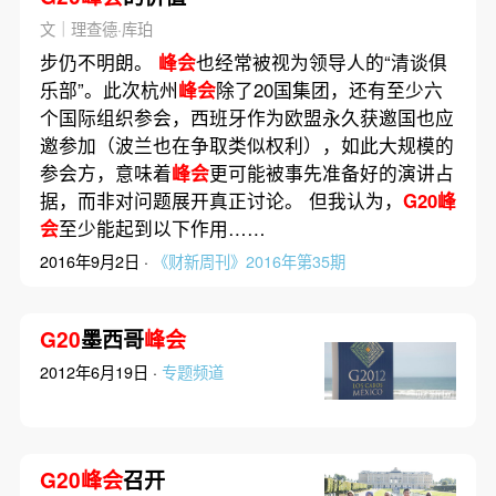
文｜理查德·库珀
步仍不明朗。
峰会
也经常被视为领导人的“清谈俱
乐部”。此次杭州
峰会
除了20国集团，还有至少六
个国际组织参会，西班牙作为欧盟永久获邀国也应
邀参加（波兰也在争取类似权利），如此大规模的
参会方，意味着
峰会
更可能被事先准备好的演讲占
据，而非对问题展开真正讨论。 但我认为，
G20峰
会
至少能起到以下作用……
2016年9月2日 ·
《财新周刊》2016年第35期
G20
墨西哥
峰会
2012年6月19日 ·
专题频道
G20峰会
召开