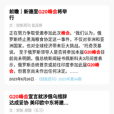
前瞻｜新德里
G20峰会
将举
行
文｜财新周刊 侯吴婷
正在努力争取受邀参加此次
峰会
。“我们认为，俄
罗斯终止黑海粮食协定这一事件，不仅对非洲和亚
洲国家，也对全球经济带来巨大挑战。”托奇茨基
说。 至于俄罗斯领导人是否将参加本届
G20峰会
目
前尚未明朗。俄总统新闻秘书佩斯科夫3月间曾表
示，俄罗斯总统普京或前往印度参加此届
G20峰
会
，但普京尚未作出任何决定。……
2023年8月26日 ·
《财新周刊》2023年第34期
G20峰会
宣言就涉俄乌措辞
达成妥协 美印欧中东将建经
济走廊加强联通
文｜财新 胡暄（见习）