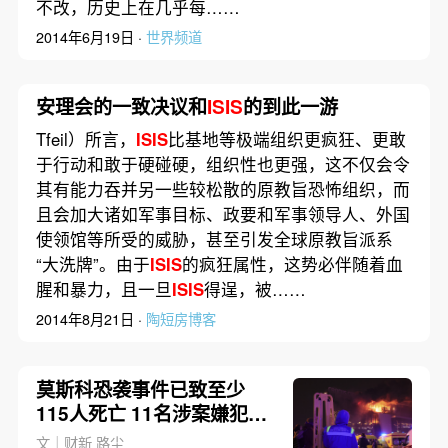
不改，历史上在几乎每……
2014年6月19日 ·
世界频道
安理会的一致决议和
ISIS
的到此一游
Tfeil）所言，
ISIS
比基地等极端组织更疯狂、更敢
于行动和敢于硬碰硬，组织性也更强，这不仅会令
其有能力吞并另一些较松散的原教旨恐怖组织，而
且会加大诸如军事目标、政要和军事领导人、外国
使领馆等所受的威胁，甚至引发全球原教旨派系
“大洗牌”。由于
ISIS
的疯狂属性，这势必伴随着血
腥和暴力，且一旦
ISIS
得逞，被……
2014年8月21日 ·
陶短房博客
莫斯科恐袭事件已致至少
115人死亡 11名涉案嫌犯被
捕包括全部4名袭击者
文｜财新 路尘