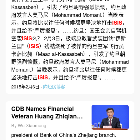
Kassasbeh），引发了约旦朝野强烈愤慨，约旦政
府发言人莫马尼（Mohammad Momani.）当晚表
示，约旦将比以往任何时候都更坚决地打击
ISIS
，
并且给予“严厉报复”。……约旦：国王会亲自驾机
空袭
ISIS
么？ 2月3日，极端原教旨武装团伙“伊斯
兰国”（
ISIS
）残酷烧死了被俘的约旦空军飞行员
卡萨比赫（Maaz al-Kassasbeh），引发了约旦朝
野强烈愤慨，约旦政府发言人莫马尼（Mohammad
Momani.）当晚表示，约旦将比以往任何时候都更
坚决地打击
ISIS
，并且给予“严厉报复”。……
2015年2月6日 ·
陶短房博客
CDB Names Financial
Veteran Huang Zhiqiang
Deputy Party Chief
By Wu Xiaomeng
president of Bank of China’s Zhejiang branch.