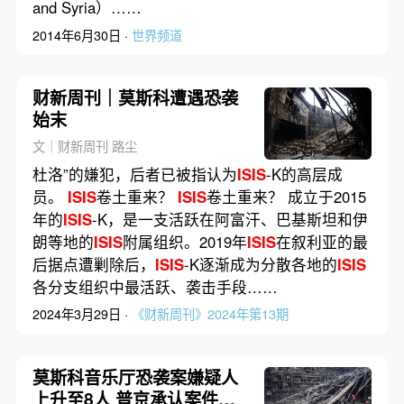
and Syria）……
2014年6月30日 ·
世界频道
财新周刊｜莫斯科遭遇恐袭
始末
文｜财新周刊 路尘
杜洛”的嫌犯，后者已被指认为
ISIS
-K的高层成
员。
ISIS
卷土重来？
ISIS
卷土重来？ 成立于2015
年的
ISIS
-K，是一支活跃在阿富汗、巴基斯坦和伊
朗等地的
ISIS
附属组织。2019年
ISIS
在叙利亚的最
后据点遭剿除后，
ISIS
-K逐渐成为分散各地的
ISIS
各分支组织中最活跃、袭击手段……
2024年3月29日 ·
《财新周刊》2024年第13期
莫斯科音乐厅恐袭案嫌疑人
上升至8人 普京承认案件由