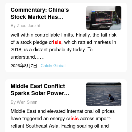
Commentary: China’s
Stock Market Has
Weathered the
By Zhou Junzhi
Deleveraging Storm
well within controllable limits. Finally, the tail risk
of a stock pledge cr
isis
, which rattled markets in
2018, is a distant probability today. To
understand……
2026年8月7日 ·
Caixin Global
Middle East Conflict
Sparks Solar Power
Boom in Southeast Asia
By Wen Simin
Middle East and elevated international oil prices
have triggered an energy cr
isis
across import-
reliant Southeast Asia. Facing soaring oil and