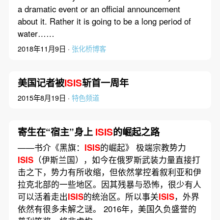
a dramatic event or an official announcement
about it. Rather it is going to be a long period of
water……
2018年11月9日 ·
张化桥博客
美国记者被
ISIS
斩首一周年
2015年8月19日 ·
特色频道
寄生在“宿主”身上
ISIS
的崛起之路
——书介《黑旗：
ISIS
的崛起》 极端宗教势力
ISIS
（伊斯兰国），如今在俄罗斯武装力量直接打
击之下，势力有所收缩，但依然掌控着叙利亚和伊
拉克北部的一些地区。因其残暴与恐怖，很少有人
可以活着走出
ISIS
的统治区。所以事关
ISIS
，外界
依然有很多未解之谜。 2016年，美国久负盛誉的