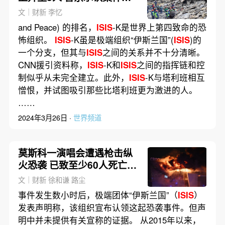
“激进伊斯兰分子”所为
文｜财新 李忆
and Peace) 的排名，
ISIS
-K是世界上第四致命的恐
怖组织。
ISIS
-K虽是极端组织“伊斯兰国”(
ISIS
)的
一个分支，但其与
ISIS
之间的关系并不十分清晰。
CNN援引资料称，
ISIS
-K和
ISIS
之间的指挥链和控
制似乎从未完全建立。此外，
ISIS
-K与塔利班相互
憎恨，并试图吸引那些比塔利班更为激进的人。
……
2024年3月26日 ·
世界频道
莫斯科一演唱会遭遇枪击纵
火恐袭 已致至少60人死亡逾
百人受伤
文｜财新 徐和谦 路尘
事件发生数小时后，极端团体“伊斯兰国”（
ISIS
）
发表声明称，该组织宣布认领这起恐袭事件。但声
明中并未提供有关宣称的证据。 从2015年以来，