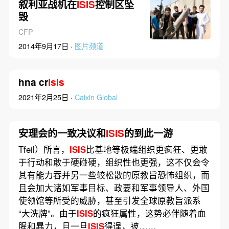
叙利亚战机在
ISIS
控制区坠
毁
CFP
2014年9月17日 ·
图片频道
hna cr
isis
2021年2月25日 ·
Caixin Global
安理会的一致决议和
ISIS
的到此一游
Tfeil）所言，
ISIS
比基地等极端组织更疯狂、更敢
于行动和敢于硬碰硬，组织性也更强，这不仅会令
其有能力吞并另一些较松散的原教旨恐怖组织，而
且会加大诸如军事目标、政要和军事领导人、外国
使领馆等所受的威胁，甚至引发全球原教旨派系
“大洗牌”。由于
ISIS
的疯狂属性，这势必伴随着血
腥和暴力，且一旦
ISIS
得逞，被……