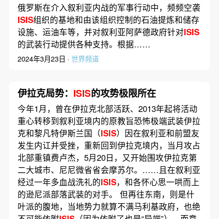
俄罗斯在介入叙利亚内战的军事行动中，频频空袭
ISIS
组织的基地和由该组织控制的石油提炼和储存
设施、运油车等，并对叙利亚阿萨德政府针对
ISIS
的武装行动提供各种支持。根据……
2024年3月23日 ·
世界频道
伊拉克局势：
ISIS
的攻势极限所在
今年1月，曾在伊拉克北部活跃、2013年起将活动
重心转移到叙利亚境内的原教旨恐怖极端武装伊拉
克和黎凡特伊斯兰国（
ISIS
）因在叙利亚和前盟友
发生内讧并受挫，重新回到伊拉克境内，当月攻占
北部重镇费卢杰，5月20日，又开始围攻伊拉克第
二大城市、尼尼微省省会摩苏尔。……且在叙利亚
经过一年多血战洗礼的
ISIS
，和各怀心思一哄而上
的逊尼派部落武装的对手。 但再往东南，则是什
叶派的腹地，当地势力就算不满马利基政府，也绝
不可能依附
ISIS
（因为依附了也是“异端”），而意