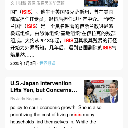
特斯拉卡车爆炸
文｜财新 曾佳 发自美国华盛顿
国”（
ISIS
）。他生于美国得克萨斯州，曾在美国
陆军担任IT专员，退伍后担任过地产中介。 “伊斯
兰国”（
ISIS
）是一个臭名昭著的伊斯兰教逊尼派
极端组织，由恐怖组织“基地组织”在伊拉克的残部
组成。大约从2013年起，
ISIS
因其极其残暴的行径
开始为外界所知。几年后，遭到各国剿除的
ISIS
气
焰虽然……
2025年1月2日 ·
世界频道
U.S.-Japan Intervention
Lifts Yen, but Concerns
Remain
By Jada Nagumo
policy to spur economic growth. She is also
prioritizing the cost of living cr
isis
many
households find themselves in. While the