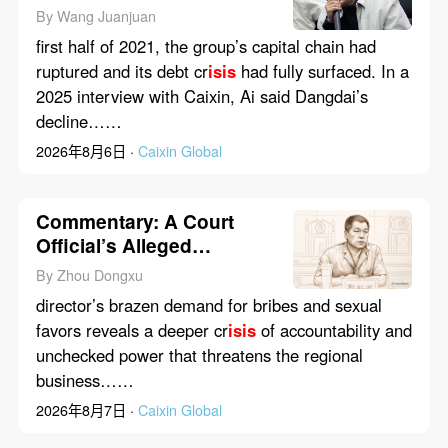
Detained as Probe Into
By Wang Juanjuan
Debt Cr
isis
Widens
first half of 2021, the group’s capital chain had
ruptured and its debt cr
isis
had fully surfaced. In a
2025 interview with Caixin, Ai said Dangdai’s
decline……
2026年8月6日 ·
Caixin Global
Commentary: A Court
Official’s Alleged
Extortion Raises
By Zhou Dongxu
Questions About
director’s brazen demand for bribes and sexual
Accountability
favors reveals a deeper cr
isis
of accountability and
unchecked power that threatens the regional
business……
2026年8月7日 ·
Caixin Global