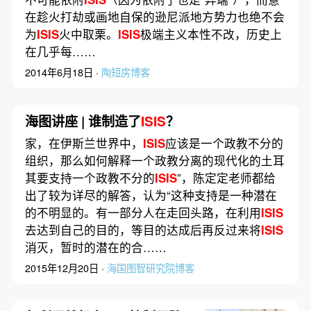
在趁火打劫或画地自保的逊尼派地方势力也绝不会
为
ISIS
火中取栗。
ISIS
极端主义本性不改，历史上
在几乎每……
2014年6月18日 ·
陶短房博客
海图讲座 | 谁制造了
ISIS
？
家，在伊斯兰世界中，
ISIS
应该是一个政教不分的
组织，那么如何解释一个政教分离的现代化的土耳
其要支持一个政教不分的
ISIS
”，陈定定老师都给
出了较为详尽的解答，认为“这种支持是一种潜在
的不明显的。有一部分人在走回头路，在利用
ISIS
去达到自己的目的，等目的达成后再反过来将
ISIS
消灭，暂时的潜在的合……
2015年12月20日 ·
海国图智研究院博客