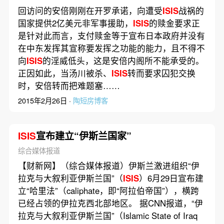
回访问的安倍刚刚在开罗承诺，向遭受
ISIS
战祸的
国家提供2亿美元非军事援助，
ISIS
的赎金要求正
是针对此而言，支付赎金等于宣布日本政府并没有
在中东发挥其宣称要发挥之功能的能力，且不得不
向
ISIS
的淫威低头，这是安倍内阁所不能承受的。
正因如此，当汤川被杀、
ISIS
转而要求囚犯交换
时，安倍转而把难题塞……
2015年2月26日 ·
陶短房博客
ISIS
宣布建立“伊斯兰国家”
综合媒体报道
【财新网】（综合媒体报道）伊斯兰激进组织“伊
拉克与大叙利亚伊斯兰国”（
ISIS
）6月29日宣布建
立“哈里法”（caliphate，即“阿拉伯帝国”），横跨
已经占领的伊拉克西北部地区。 据CNN报道，“伊
拉克与大叙利亚伊斯兰国”（Islamic State of Iraq