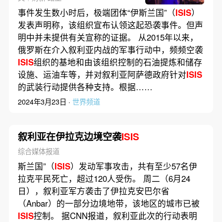
事件发生数小时后，极端团体“伊斯兰国”（
ISIS
）
发表声明称，该组织宣布认领这起恐袭事件。但声
明中并未提供有关宣称的证据。 从2015年以来，
俄罗斯在介入叙利亚内战的军事行动中，频频空袭
ISIS
组织的基地和由该组织控制的石油提炼和储存
设施、运油车等，并对叙利亚阿萨德政府针对
ISIS
的武装行动提供各种支持。根据……
2024年3月23日 ·
世界频道
叙利亚在伊拉克边境空袭
ISIS
综合媒体报道
斯兰国”（
ISIS
）发动军事攻击，共有至少57名伊
拉克平民死亡，超过120人受伤。 周二（6月24
日），叙利亚军方袭击了伊拉克安巴尔省
（Anbar）的一部分边境地带，该地区的城市已被
ISIS
控制。 据CNN报道，叙利亚此次的行动表明