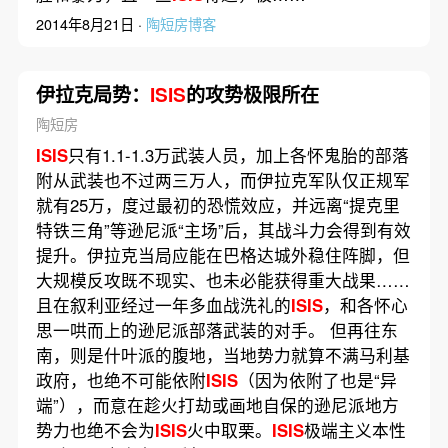
2014年8月21日 ·
陶短房博客
伊拉克局势：
ISIS
的攻势极限所在
陶短房
ISIS
只有1.1-1.3万武装人员，加上各怀鬼胎的部落
附从武装也不过两三万人，而伊拉克军队仅正规军
就有25万，度过最初的恐慌效应，并远离“提克里
特铁三角”等逊尼派“主场”后，其战斗力会得到有效
提升。伊拉克当局应能在巴格达城外稳住阵脚，但
大规模反攻既不现实、也未必能获得重大战果……
且在叙利亚经过一年多血战洗礼的
ISIS
，和各怀心
思一哄而上的逊尼派部落武装的对手。 但再往东
南，则是什叶派的腹地，当地势力就算不满马利基
政府，也绝不可能依附
ISIS
（因为依附了也是“异
端”），而意在趁火打劫或画地自保的逊尼派地方
势力也绝不会为
ISIS
火中取栗。
ISIS
极端主义本性