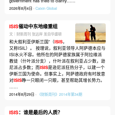
government has tried to clarify……
2026年8月4日 ·
Caixin Global
ISIS
催动中东地缘重组
文｜财新周刊 张远岸 发自华盛顿
和大叙利亚伊斯兰国”（
ISIS
，
又称ISIL）。 按理说，叙利亚领导人阿萨德本应与
ISI水火不容。他所在的阿萨德家族属于阿拉维派
教徒（什叶派分支），什叶派在叙利亚占少数，逊
尼派占多数；而
ISIS
是逊尼派狂热分子，以建一个
伊斯兰国为使命。但事实上，阿萨德政府有时故意
对
ISIS
睁一只眼闭一只眼，甚至帮助其增长势力。
……
2014年8月29日 ·
《财新周刊》2014年第34期
ISIS
：谁是最后的人质？