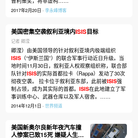
普利策奖，将非虚构……
2017年2月20日 ·
李永峰博客
美国密集空袭叙利亚境内
ISIS
目标
记者 卿滢
卿滢）由美国领导的针对叙利亚境内极端组织
ISIS
（“伊斯兰国”）的联合军事行动近日升级。当
地时间11月30日，叙利亚人权观察组织称，联合部
队针对
ISIS
的实际首都拉卡（Rappa）发动了30次
彻夜空袭。 拉卡位于叙利亚东部，此前被
ISIS
强
制占领，成为其实际的首都。
ISIS
在此地建立了军
事训练中心、武器仓库以及军人宿舍。……
2014年12月1日 ·
世界频道
美国新奥尔良新年夜汽车撞
人惨案已致15死 嫌疑人生前