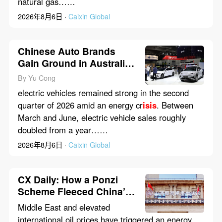
natural gas……
2026年8月6日 ·
Caixin Global
Chinese Auto Brands
Gain Ground in Australia
as EV Sales Jump
By Yu Cong
electric vehicles remained strong in the second
quarter of 2026 amid an energy cr
isis
. Between
March and June, electric vehicle sales roughly
doubled from a year……
2026年8月6日 ·
Caixin Global
CX Daily: How a Ponzi
Scheme Fleeced China’s
Elderly
Middle East and elevated
international oil prices have triggered an energy