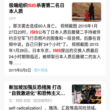
极端组织
ISIS
杀害第二名日
本人质
CFP
，那次袭击造成60人身亡。 视频截图 2015年1月
27日23时，
ISIS
公布了日本人质后藤健二手持被俘
约旦空军飞行员照片的图像和一段音频。后藤在音
频中说，自己只剩“24个小时”了。 视频截图 2015
年1月28日，日本东京，
ISIS
提出的交换人质最后
24小时期限临近，被绑架日本人质后藤健二的友人
等……
2015年2月2日 ·
图片频道
新加坡加强反恐措施 打击
“自我激进化”和恐怖主义融
资
文｜财新 赵晗（新加坡特约）
self-radicalization）、赌场、汇款等高风险领域。