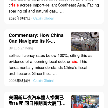
cr
isis
across import-reliant Southeast Asia. Facing
soaring oil and natural gas……
2026年8月7日 ·
Caixin Global
Commentary: How China
Can Navigate Its K-
Shaped Transformation
By Luo Zhiheng
self-sufficiency rates below 100%, citing this as
evidence of a looming local debt cr
isis
. This
fundamentally misunderstands China’s fiscal
architecture. Since the……
2026年8月4日 ·
Caixin Global
美国新年夜汽车撞人惨案已
致15死 同日特朗普大厦门前