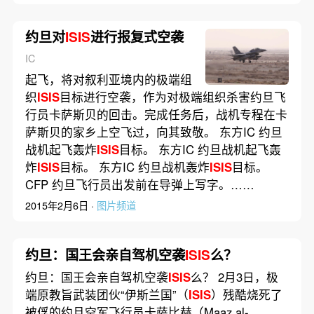
约旦对
ISIS
进行报复式空袭
IC
起飞，将对叙利亚境内的极端组
织
ISIS
目标进行空袭，作为对极端组织杀害约旦飞
行员卡萨斯贝的回击。完成任务后，战机专程在卡
萨斯贝的家乡上空飞过，向其致敬。 东方IC 约旦
战机起飞轰炸
ISIS
目标。 东方IC 约旦战机起飞轰
炸
ISIS
目标。 东方IC 约旦战机轰炸
ISIS
目标。
CFP 约旦飞行员出发前在导弹上写字。……
2015年2月6日 ·
图片频道
约旦：国王会亲自驾机空袭
ISIS
么？
约旦：国王会亲自驾机空袭
ISIS
么？ 2月3日，极
端原教旨武装团伙“伊斯兰国”（
ISIS
）残酷烧死了
被俘的约旦空军飞行员卡萨比赫（Maaz al-