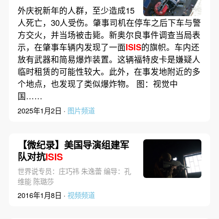
加入极端组织
外庆祝新年的人群，至少造成15
人死亡，30人受伤。肇事司机在停车之后下车与警
方交火，并当场被击毙。新奥尔良事件调查当局表
示，在肇事车辆内发现了一面
ISIS
的旗帜。车内还
放有武器和简易爆炸装置。这辆福特皮卡是嫌疑人
临时租赁的可能性较大。此外，在事发地附近的多
个地点，也发现了类似爆炸物。 图：视觉中
国……
2025年1月2日 ·
图片频道
【微纪录】美国导演组建军
队对抗
ISIS
世界说专员：庄巧祎 朱逸蕾 编导：孔
维能 陈璐莎
2016年1月8日 ·
视频频道