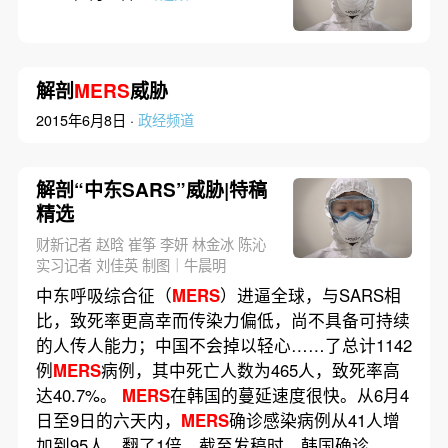
解剖
MERS
威胁
2015年6月8日 ·
政经频道
解剖“中东SARS”威胁|特稿
精选
财新记者 赵晗 崔筝 李妍 林金冰 陈沁
实习记者 刘佳英 制图｜牛晨明
中东呼吸综合征（
MERS
）进逼全球，与SARS相
比，致死率更高幸而传染力偏低，尚不具备可持续
的人传人能力；中国不会掉以轻心……了总计1142
例
MERS
病例，其中死亡人数为465人，致死率高
达40.7%。
MERS
在韩国的蔓延速度很快。从6月4
日至9日的六天内，
MERS
确诊感染病例从41人增
加到95人，翻了1倍。截至发稿时，韩国确诊