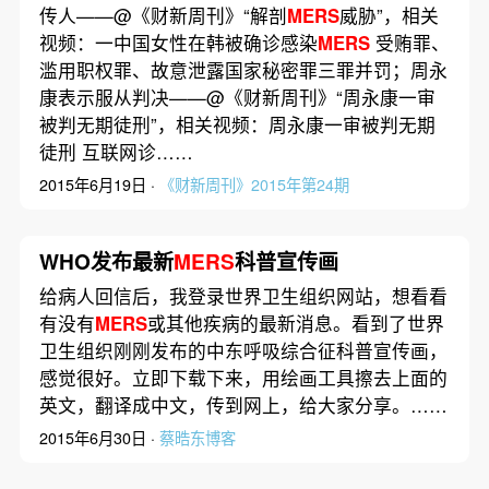
传人——@《财新周刊》“解剖
MERS
威胁”，相关
视频：一中国女性在韩被确诊感染
MERS
受贿罪、
滥用职权罪、故意泄露国家秘密罪三罪并罚；周永
康表示服从判决——@《财新周刊》“周永康一审
被判无期徒刑”，相关视频：周永康一审被判无期
徒刑 互联网诊……
2015年6月19日 ·
《财新周刊》2015年第24期
WHO发布最新
MERS
科普宣传画
给病人回信后，我登录世界卫生组织网站，想看看
有没有
MERS
或其他疾病的最新消息。看到了世界
卫生组织刚刚发布的中东呼吸综合征科普宣传画，
感觉很好。立即下载下来，用绘画工具擦去上面的
英文，翻译成中文，传到网上，给大家分享。……
2015年6月30日 ·
蔡晧东博客