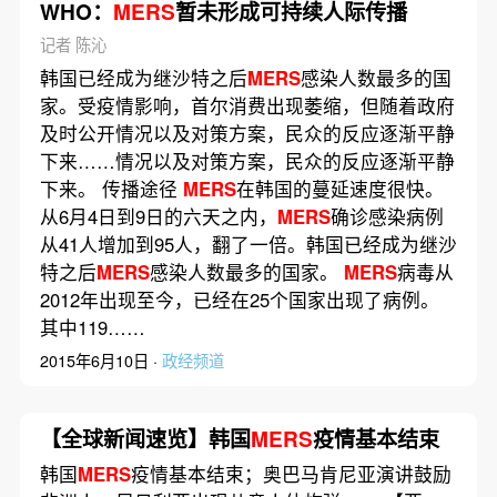
WHO：
MERS
暂未形成可持续人际传播
记者 陈沁
韩国已经成为继沙特之后
MERS
感染人数最多的国
家。受疫情影响，首尔消费出现萎缩，但随着政府
及时公开情况以及对策方案，民众的反应逐渐平静
下来……情况以及对策方案，民众的反应逐渐平静
下来。 传播途径
MERS
在韩国的蔓延速度很快。
从6月4日到9日的六天之内，
MERS
确诊感染病例
从41人增加到95人，翻了一倍。韩国已经成为继沙
特之后
MERS
感染人数最多的国家。
MERS
病毒从
2012年出现至今，已经在25个国家出现了病例。
其中119……
2015年6月10日 ·
政经频道
【全球新闻速览】韩国
MERS
疫情基本结束
韩国
MERS
疫情基本结束；奥巴马肯尼亚演讲鼓励