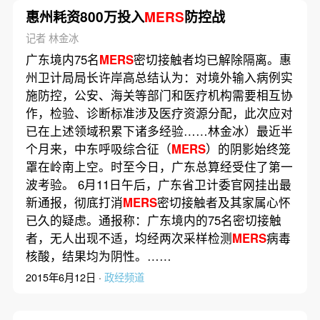
惠州耗资800万投入
MERS
防控战
记者 林金冰
广东境内75名
MERS
密切接触者均已解除隔离。惠
州卫计局局长许岸高总结认为：对境外输入病例实
施防控，公安、海关等部门和医疗机构需要相互协
作，检验、诊断标准涉及医疗资源分配，此次应对
已在上述领域积累下诸多经验……林金冰）最近半
个月来，中东呼吸综合征（
MERS
）的阴影始终笼
罩在岭南上空。时至今日，广东总算经受住了第一
波考验。 6月11日午后，广东省卫计委官网挂出最
新通报，彻底打消
MERS
密切接触者及其家属心怀
已久的疑虑。通报称：广东境内的75名密切接触
者，无人出现不适，均经两次采样检测
MERS
病毒
核酸，结果均为阴性。……
2015年6月12日 ·
政经频道