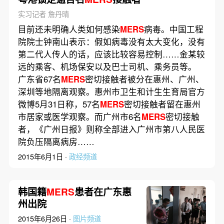
实习记者 詹丹晴
目前还未明确人类如何感染
MERS
病毒。中国工程
院院士钟南山表示：假如病毒没有太大变化，没有
第二代人传人的话，应该比较容易控制……金某较
远的乘客、机场保安以及巴士司机、乘务员等。
广东省67名
MERS
密切接触者被分在惠州、广州、
深圳等地隔离观察。惠州市卫生和计生生育局官方
微博5月31日称，57名
MERS
密切接触者留在惠州
市居家或医学观察。而广州市6名
MERS
密切接触
者，《广州日报》则称全部进入广州市第八人民医
院负压隔离病房……
2015年6月1日 ·
政经频道
韩国籍
MERS
患者在广东惠
州出院
2015年6月26日 ·
图片频道