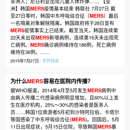
非洲人；尼日利亚出现儿童人体炸弹…… 【亚
洲】韩国
MERS
疫情基本结束 韩联社 7月27日 截
至27日零时，韩国中东呼吸综合征（
MERS
）最后
一名隔离对象解除隔离。韩国政府将于28日宣布
MERS
疫情事实上已结束。截至当天，韩国连续第
22天未出现
MERS
新增病例，连续第16天未出现死
亡病例。
MERS
确诊病例维持在186例，死亡病例
维持在36例。……
2015年7月27日 ·
世界频道
为什么
MERS
容易在医院内传播？
据WHO报道，2014年4月至5月发生
MERS
病例中
由病人传播二代感染病例明显增加，且60%以上发
生在医疗机构，25%～30%的感染者是医务人
员……韩国1位旅游者5月初到沙特阿拉伯、卡塔尔
等国感染了中东呼吸综合征(
MERS
)。回国后，5月
11日出现症状，5月15日住院，导致韩国
MERS
暴