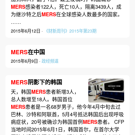
MERS
感染者122人，死亡10人，隔离3439人，成
为继沙特之后
MERS
在全球感染人数最多的国家。
……
2015年6月12日 ·
《财新周刊》2015年第23期
MERS
在中国
2015年6月9日 ·
政经频道
MERS
阴影下的韩国
天，韩国
MERS
患者新增3人，
总人数增至18人。韩国首位
MERS
患者是一名68岁男子，他今年4月中旬去过
巴林、沙特和阿联酋，5月4号抵达韩国后出现呼吸
病症状，20号被确诊为韩国首例
MERS
患者。 CFP
当地时间2015年6月1日，韩国首尔，在首尔大学