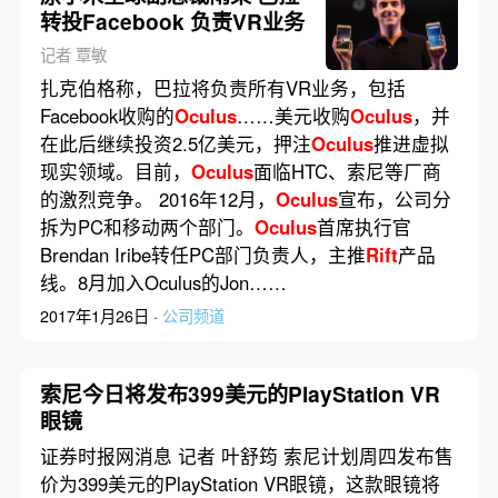
转投Facebook 负责VR业务
记者 覃敏
扎克伯格称，巴拉将负责所有VR业务，包括
Facebook收购的
Oculus
……美元收购
Oculus
，并
在此后继续投资2.5亿美元，押注
Oculus
推进虚拟
现实领域。目前，
Oculus
面临HTC、索尼等厂商
的激烈竞争。 2016年12月，
Oculus
宣布，公司分
拆为PC和移动两个部门。
Oculus
首席执行官
Brendan Iribe转任PC部门负责人，主推
Rift
产品
线。8月加入Oculus的Jon……
2017年1月26日 ·
公司频道
索尼今日将发布399美元的PlayStation VR
眼镜
证券时报网消息 记者 叶舒筠 索尼计划周四发布售
价为399美元的PlayStation VR眼镜，这款眼镜将