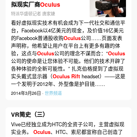
拟现实厂商
Oculus
特派华盛顿记者 唐家婕
看好虚拟现实技术有机会成为下一代社交和通信平
台，Facebook以4亿美元的现金，及价值16亿美元
的Facebook普通股收购
Oculus
公司……页面发表
声明称，他希望让用户在平台上有更多有趣的体
验，这点与
Oculus
公司的理念不谋而合：“
Oculus
公司的使命是让您体验不可能。他们的技术开辟了
各种体验的全新可能性。” 扎克伯格提到了虚拟现
实头戴式显示器（
Oculus
Rift
headset）——这是
一个发明于2012年、外型像是护目镜……
2014年3月26日 ·
世界频道
VR简史（三）
Vive已经独立成为HTC的全资子公司，主营虚拟现
实业务。
Oculus
、HTC、索尼都宣称自己创造了