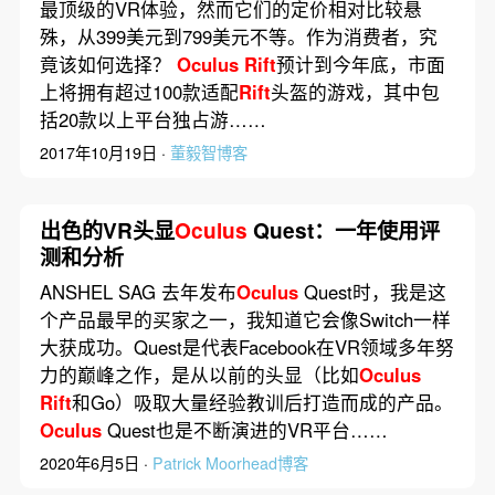
最顶级的VR体验，然而它们的定价相对比较悬
殊，从399美元到799美元不等。作为消费者，究
竟该如何选择？
Oculus
Rift
预计到今年底，市面
上将拥有超过100款适配
Rift
头盔的游戏，其中包
括20款以上平台独占游……
2017年10月19日 ·
董毅智博客
出色的VR头显
Oculus
Quest：一年使用评
测和分析
ANSHEL SAG 去年发布
Oculus
Quest时，我是这
个产品最早的买家之一，我知道它会像Switch一样
大获成功。Quest是代表Facebook在VR领域多年努
力的巅峰之作，是从以前的头显（比如
Oculus
Rift
和Go）吸取大量经验教训后打造而成的产品。
Oculus
Quest也是不断演进的VR平台……
2020年6月5日 ·
Patrick Moorhead博客