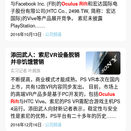
与Facebook Inc. (FB)的
Oculus
Rift
和宏达国际电
子股份有限公司(HTC Co., 2498.TW, 简称：宏达
国际)的Vive等产品展开竞争。 索尼未披露
PlayStation……
2016年10月13日 ·
公司频道
添田武人：索尼VR设备脱销
并非饥饿营销
实习记者 叶展旗
不断提高，商业模式才能成熟。PS VR本次在国内
上市，共有12款VR内容同步发出。 目前，市场上
的高端VR产品多是基于PC开发的，包括
Oculus
Rift
与HTC Vive。索尼的PS VR需配合游戏主机PS
4运行。添田武人向财新记者表示，稳定性与安全
性是索尼的优势。PS平台有二十多年的历史……
2016年12月16日 ·
公司频道