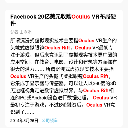
Facebook 20亿美元收购
Oculus
VR布局硬
件
记者 田淑娟
所谓沉浸式虚拟现实技术主要指
Oculus
VR生产的
头戴式虚拟眼镜
Oculus
Rift
，
Oculus
VR最初专
注于游戏，但后来意识到了虚拟现实技术更广阔的
应用空间，在教育、电影、设计和建筑等方面都有
很大的潜力…… 所谓沉浸式虚拟现实技术主要指
Oculus
VR生产的头戴式虚拟眼镜
Oculus
Rift
，
它集成了显示器与传感器，可以让人以360度的3D
无边框视角走进数字虚拟世界。与
Oculus
Rift
相
连的PC或Android设备进行数据处理。
Oculus
VR
最初专注于游戏，不过B轮融资后，
Oculus
VR意
识到了……
2014年3月26日 ·
公司频道