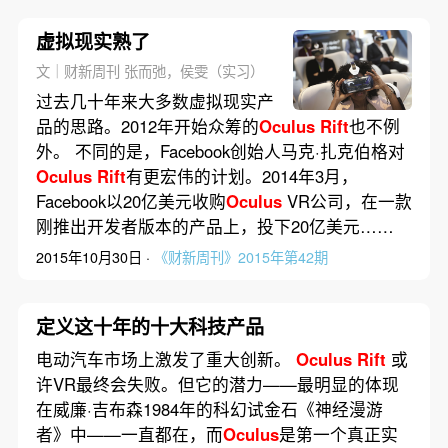
虚拟现实熟了
文｜财新周刊 张而弛，侯雯（实习）
过去几十年来大多数虚拟现实产
品的思路。2012年开始众筹的
Oculus
Rift
也不例
外。 不同的是，Facebook创始人马克·扎克伯格对
Oculus
Rift
有更宏伟的计划。2014年3月，
Facebook以20亿美元收购
Oculus
VR公司，在一款
刚推出开发者版本的产品上，投下20亿美元……
2015年10月30日 ·
《财新周刊》2015年第42期
定义这十年的十大科技产品
电动汽车市场上激发了重大创新。
Oculus
Rift
或
许VR最终会失败。但它的潜力——最明显的体现
在威廉·吉布森1984年的科幻试金石《神经漫游
者》中——一直都在，而
Oculus
是第一个真正实