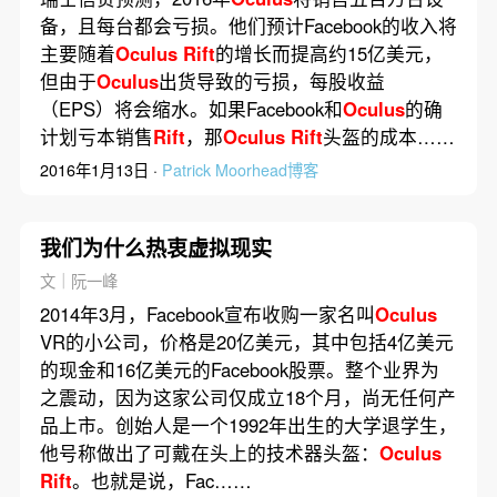
备，且每台都会亏损。他们预计Facebook的收入将
主要随着
Oculus
Rift
的增长而提高约15亿美元，
但由于
Oculus
出货导致的亏损，每股收益
（EPS）将会缩水。如果Facebook和
Oculus
的确
计划亏本销售
Rift
，那
Oculus
Rift
头盔的成本……
2016年1月13日 ·
Patrick Moorhead博客
我们为什么热衷虚拟现实
文｜阮一峰
2014年3月，Facebook宣布收购一家名叫
Oculus
VR的小公司，价格是20亿美元，其中包括4亿美元
的现金和16亿美元的Facebook股票。整个业界为
之震动，因为这家公司仅成立18个月，尚无任何产
品上市。创始人是一个1992年出生的大学退学生，
他号称做出了可戴在头上的技术器头盔：
Oculus
Rift
。也就是说，Fac……