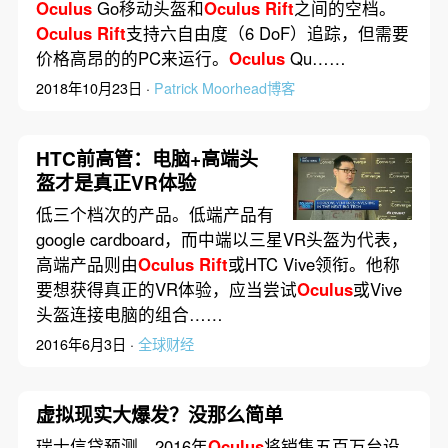
Oculus
Go移动头盔和
Oculus
Rift
之间的空档。
Oculus
Rift
支持六自由度（6 DoF）追踪，但需要
价格高昂的的PC来运行。
Oculus
Qu……
2018年10月23日 ·
Patrick Moorhead博客
HTC前高管：电脑+高端头
盔才是真正VR体验
低三个档次的产品。低端产品有
google cardboard，而中端以三星VR头盔为代表，
高端产品则由
Oculus
Rift
或HTC Vive领衔。他称
要想获得真正的VR体验，应当尝试
Oculus
或Vive
头盔连接电脑的组合……
2016年6月3日 ·
全球财经
虚拟现实大爆发？没那么简单
瑞士信贷预测，2016年
Oculus
将销售五百万台设