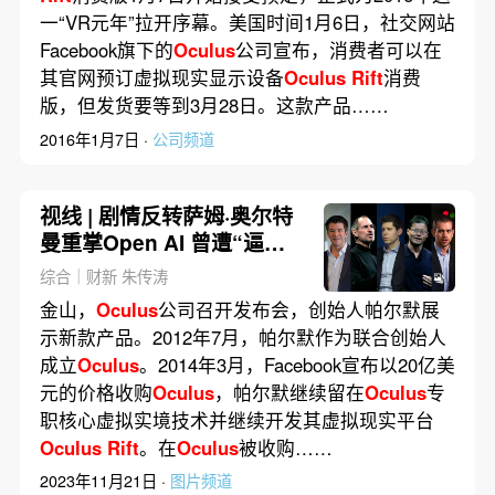
一“VR元年”拉开序幕。美国时间1月6日，社交网站
Facebook旗下的
Oculus
公司宣布，消费者可以在
其官网预订虚拟现实显示设备
Oculus
Rift
消费
版，但发货要等到3月28日。这款产品……
2016年1月7日 ·
公司频道
视线 | 剧情反转萨姆·奥尔特
曼重掌Open AI 曾遭“逼宫”
的大公司创始人还有谁？
综合｜财新 朱传涛
金山，
Oculus
公司召开发布会，创始人帕尔默展
示新款产品。2012年7月，帕尔默作为联合创始人
成立
Oculus
。2014年3月，Facebook宣布以20亿美
元的价格收购
Oculus
，帕尔默继续留在
Oculus
专
职核心虚拟实境技术并继续开发其虚拟现实平台
Oculus
Rift
。在
Oculus
被收购……
2023年11月21日 ·
图片频道