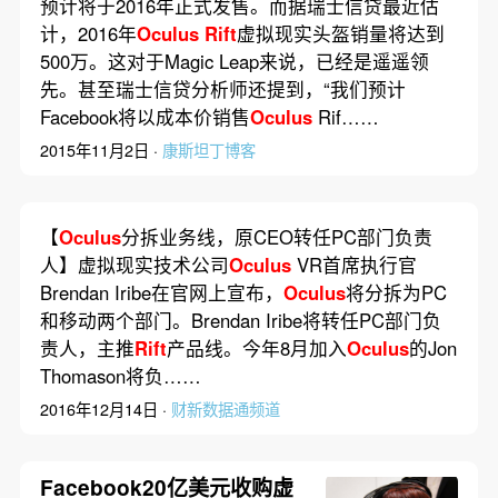
预计将于2016年正式发售。而据瑞士信贷最近估
计，2016年
Oculus
Rift
虚拟现实头盔销量将达到
500万。这对于Magic Leap来说，已经是遥遥领
先。甚至瑞士信贷分析师还提到，“我们预计
Facebook将以成本价销售
Oculus
Rif……
2015年11月2日 ·
康斯坦丁博客
【
Oculus
分拆业务线，原CEO转任PC部门负责
人】虚拟现实技术公司
Oculus
VR首席执行官
Brendan Iribe在官网上宣布，
Oculus
将分拆为PC
和移动两个部门。Brendan Iribe将转任PC部门负
责人，主推
Rift
产品线。今年8月加入
Oculus
的Jon
Thomason将负……
2016年12月14日 ·
财新数据通频道
Facebook20亿美元收购虚