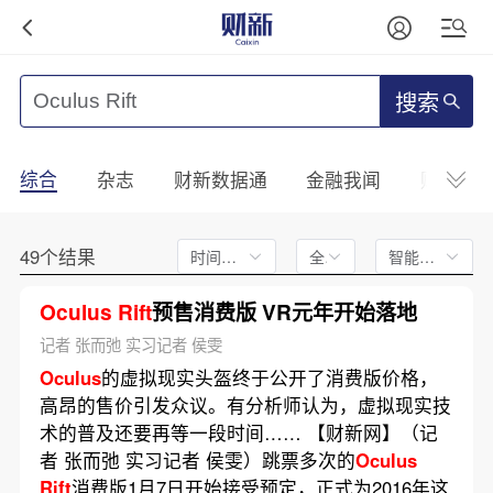
搜索
综合
杂志
财新数据通
金融我闻
财新mini
49个结果
时间不限
全文
智能排序
Oculus
Rift
预售消费版 VR元年开始落地
记者 张而弛 实习记者 侯雯
Oculus
的虚拟现实头盔终于公开了消费版价格，
高昂的售价引发众议。有分析师认为，虚拟现实技
术的普及还要再等一段时间…… 【财新网】（记
者 张而弛 实习记者 侯雯）跳票多次的
Oculus
Rift
消费版1月7日开始接受预定，正式为2016年这