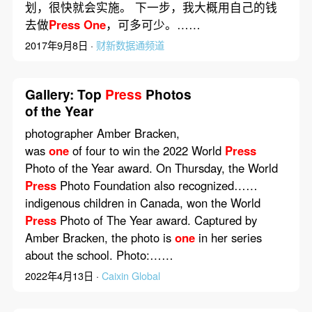
划，很快就会实施。 下一步，我大概用自己的钱
去做
Press
One
，可多可少。……
2017年9月8日 ·
财新数据通频道
Gallery: Top
Press
Photos
of the Year
photographer Amber Bracken,
was
one
of four to win the 2022 World
Press
Photo of the Year award. On Thursday, the World
Press
Photo Foundation also recognized……
indigenous children in Canada, won the World
Press
Photo of The Year award. Captured by
Amber Bracken, the photo is
one
in her series
about the school. Photo:……
2022年4月13日 ·
Caixin Global