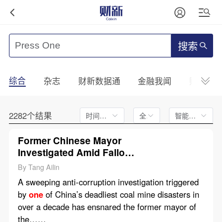
搜索
综合
杂志
财新数据通
金融我闻
财新mini
2282个结果
时间不限
全文
智能排序
Former Chinese Mayor
Investigated Amid Fallout
From Deadly Coal Mine
By Tang Ailin
Blast
A sweeping anti-corruption investigation triggered
by
one
of China’s deadliest coal mine disasters in
over a decade has ensnared the former mayor of
the……