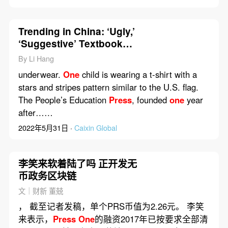
Trending in China: ‘Ugly,’
‘Suggestive’ Textbook
Illustrations Draw Ire
By Li Hang
underwear.
One
child is wearing a t-shirt with a
stars and stripes pattern similar to the U.S. flag.
The People’s Education
Press
, founded
one
year
after……
2022年5月31日 ·
Caixin Global
李笑来软着陆了吗 正开发无
币政务区块链
文｜财新 董兢
， 截至记者发稿，单个PRS币值为2.26元。 李笑
来表示，
Press
One
的融资2017年已按要求全部清