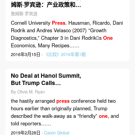
姆斯·罗宾逊：产业政策和发
展
詹姆斯·罗宾逊
Cornell University
Press
. Hausman, Ricardo, Dani
Rodrik and Andres Velasco (2007) “Growth
Diagnostics,” Chapter 3 in Dani Rodriks
One
Economics, Many Recipes……
2016年3月15日 ·
《比较》2016年第1期
No Deal at Hanoi Summit,
But Trump Calls
Relationship With Kim
By Olivia M. Ryan
‘Warm’
the hastily arranged
press
conference held two
hours earlier than originally planned, Trump
described the walk-away as a “friendly”
one
, and
told reporters……
2019年2月28日 ·
Caixin Global