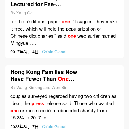
Lectured for Fee-
Charging App
By Yang Ge
for the traditional paper
one
. “I suggest they make
it free, which will help the popularization of
Chinese dictionaries,” said
one
web surfer named
Mingyue……
2017年6月14日 ·
Caixin Global
Hong Kong Families Now
Have Fewer Than
One
Child Each on Average,
By Wang Xintong and Wen Simin
Survey Shows
couples surveyed regarded having two children as
ideal, the
press
release said. Those who wanted
one
or more children rebounded sharply from
15.3% in 2017 to……
2023年8月17日 ·
Caixin Global