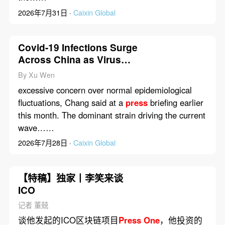
2026年7月31日 ·
Caixin Global
Covid-19 Infections Surge
Across China as Virus
Reclaims Dominance
By Xu Wen
excessive concern over normal epidemiological
fluctuations, Chang said at a
press
briefing earlier
this month. The dominant strain driving the current
wave……
2026年7月28日 ·
Caixin Global
【特稿】独家丨李笑来谈
ICO
记者 董兢
谈他发起的ICO区块链项目
Press
One
，他投资的