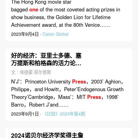
The Hong Kong movie star
bagged
one
of the most coveted acting prizes in
show business, the Golden Lion for Lifetime
Achievement award, at the 80th Venice……
2023年9月4日 ·
Caixin Global
好的经济：亚里士多德、塞
万提斯和柏格森的活力论，
以及康德、罗尔斯的经济正
文｜埃德蒙·菲尔普斯
义
N’J’：Princeton University
Press
，2003’ Aghion，
Philippe，and Howitt，Peter’Endogenous Growth
Theory’Cambridge，Mass’：MIT
Press
，1998’
Barro，Robert J’and……
2023年9月1日 ·
《比较》2023年第4期
2024诺贝尔经济学奖得主詹